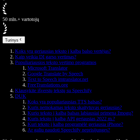
50 mln.+ vartotojų
Turinys
Koks yra geriausias teksto į kalbą balso vertėjas?
Kaip veikia DI garso vertimas?
Populiariausios teksto vertimo programos
Microsoft Translator
Google Translate by Speech
Text to Speech imtranslator.net
FreeTranslations.org
Klausykite išverstų tekstų su Speechify
DUK
Koks yra populiariausias TTS balsas?
Kuris nemokamas teksto skaitytuvas geriausias?
Kurio teksto į kalbą balsas labiausiai primena žmogų?
Kuris teksto į kalbą API geriausias 2022 m.?
Kuri teksto į kalbą programėlė geriausia iPhone?
Ar galiu naudoti Speechify neprisijungęs?