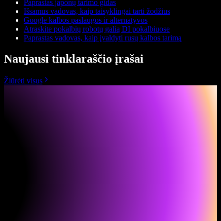
Paprastas japonų tarimo gidas
Išsamus vadovas, kaip taisyklingai tarti žodžius
Google kalbos paslaugos ir alternatyvos
Atraskite pokalbių robotų galią DI pokalbiuose
Paprastas vadovas, kaip įvaldyti rusų kalbos tarimą
Naujausi tinklaraščio įrašai
Žiūrėti visus