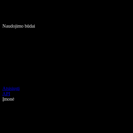
Naudojimo būdai
Atsisiųsti
API
Įmonė