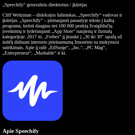
„Speechify“ generalinis direktorius / įkūrėjas
Cliff Weitzman – disleksijos šalininkas, „Speechify“ vadovas ir
įkūrėjas. „Speechify“ – pirmaujanti pasaulyje teksto į kalbą
programa, turinti daugiau nei 100 000 penkių žvaigždučių
įvertinimų ir lyderiaujanti „App Store“ naujienų ir žurnalų
kategorijoje. 2017 m. „Forbes“ jį įtraukė į „30 iki 30“ sąrašą už
indėlį didinant interneto prieinamumą žmonėms su mokymosi
sutrikimais. Apie jį rašė „EdSurge“, „Inc.“, „PC Mag“,
„Entrepreneur“, „Mashable“ ir kt.
Apie Speechify