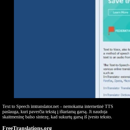
Text to Speech imtranslator.net – nemokama internetinė TTS
paslauga, kuri paverčia tekstą į ištariamą garsą. Ji naudoja
skaitmeninę balso sintezę, kad sukurtų garsą iš įvesto teksto.
FreeTranslations.org