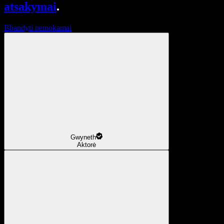
atsakymai
.
Išbandyti nemokamai
Gwyneth
Aktorė