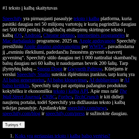
#1 teksto į kalbą skaitytuvas
Speechify
yra pirmaujanti pasaulyje
teksto į kalbą
platforma, kuria
pasitiki daugiau nei 50 milijonų vartotojų ir kurią pagrindžia daugiau
nei 500 000 penkių žvaigždučių atsiliepimų skirtingose teksto į
kalbą
iOS
,
Android
,
Chrome plėtinio
,
internetinės programėlės
ir
Mac darbalaukio
programose. 2025 m.
Apple apdovanojo
Speechify
prestižiniu
Apple dizaino apdovanojimu
per
WWDC
, pavadindama
jį „esminiu ištekliumi, padedančiu žmonėms gyventi visavertį
gyvenimą“. Speechify siūlo daugiau nei 1 000 natūraliai skambančių
balsų daugiau nei 60 kalbų ir naudojamas beveik 200 šalių. Tarp
įžymybių balsų –
Snoop Dogg
ir
Gwyneth Paltrow
. Kūrėjams ir
verslui
Speechify Studio
suteikia išplėstinius įrankius, tarp kurių yra
AI balso generatorius
,
AI balso klonavimas
,
AI dubliavimas
ir
AI
balso keitiklis
. Speechify taip pat aprūpina pažangius produktus
kokybišku ir ekonomišku
teksto į kalbą API
. Apie mus rašė
The
Wall Street Journal
,
CNBC
,
Forbes
,
TechCrunch
ir kiti didieji
naujienų portalai, todėl Speechify yra didžiausias teksto į kalbą
teikėjas pasaulyje. Apsilankykite
speechify.com/news
,
speechify.com/blog
ir
speechify.com/press
ir sužinokite daugiau.
Turinys
Koks yra geriausias teksto į kalbą balso vertėjas?