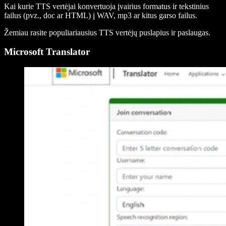
Kai kurie TTS vertėjai konvertuoja įvairius formatus ir tekstinius
failus (pvz., doc ar HTML) į WAV, mp3 ar kitus garso failus.
Žemiau rasite populiariausius TTS vertėjų puslapius ir paslaugas.
Microsoft Translator