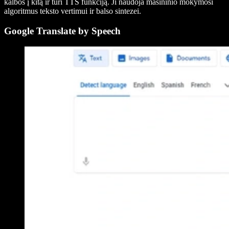
kalbos į kitą ir turi TTS funkciją. Ji naudoja mašininio mokymosi
algoritmus teksto vertimui ir balso sintezei.
Google Translate by Speech