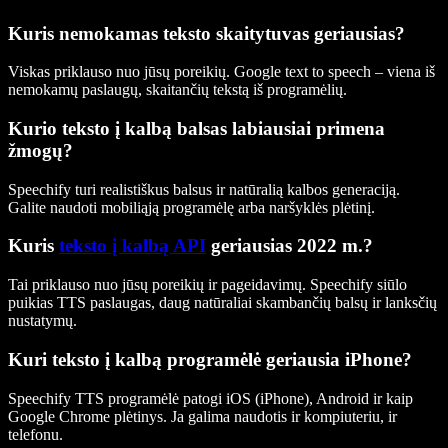
Kuris nemokamas teksto skaitytuvas geriausias?
Viskas priklauso nuo jūsų poreikių. Google text to speech – viena iš
nemokamų paslaugų, skaitančių tekstą iš programėlių.
Kurio teksto į kalbą balsas labiausiai primena
žmogų?
Speechify turi realistiškus balsus ir natūralią kalbos generaciją.
Galite naudoti mobiliąją programėlę arba naršyklės plėtinį.
Kuris
teksto į kalbą API
geriausias 2022 m.?
Tai priklauso nuo jūsų poreikių ir pageidavimų. Speechify siūlo
puikias TTS paslaugas, daug natūraliai skambančių balsų ir lanksčių
nustatymų.
Kuri teksto į kalbą programėlė geriausia iPhone?
Speechify TTS programėlė patogi iOS (iPhone), Android ir kaip
Google Chrome plėtinys. Ja galima naudotis ir kompiuteriu, ir
telefonu.