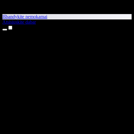
Išbandykite nemokamai
Atsisiųskite dabar
Produktai
Teksto skaitymas balsu
iPhone ir iPad programėlės
Android programėlė
Chrome plėtinys
Edge plėtinys
Interneto programėlė
Mac programėlė
Windows programėlė