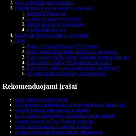
Kaip veikia DI garso vertimas?
Populiariausios teksto vertimo programos
Microsoft Translator
Google Translate by Speech
Text to Speech imtranslator.net
FreeTranslations.org
Klausykite išverstų tekstų su Speechify
DUK
Koks yra populiariausias TTS balsas?
Kuris nemokamas teksto skaitytuvas geriausias?
Kurio teksto į kalbą balsas labiausiai primena žmogų?
Kuris teksto į kalbą API geriausias 2022 m.?
Kuri teksto į kalbą programėlė geriausia iPhone?
Ar galiu naudoti Speechify neprisijungęs?
Rekomenduojami įrašai
Kaip naudoti Google Speak
TTS reikšmės atskleidimas: kelionė per teksto į kalbą raidą
Google Speech: kaip suprasti ir naudoti
Kaip naudoti TextingStory tobuliems vaizdo įrašams
Google Speech to Text: išsamus vadovas
5 geriausi nemokami AI rašymo įrankiai
Geriausios Google Pronunciation alternatyvos