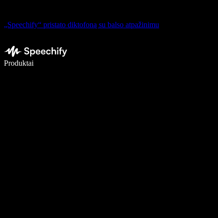
„Speechify“ pristato diktofoną su balso atpažinimu
Rašykite 5× greičiau naudodami diktavimą balsu
Produktai
Sužinokite daugiau