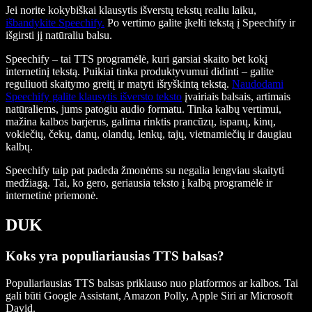
Jei norite kokybiškai klausytis išverstų tekstų realiu laiku,
išbandykite Speechify.
Po vertimo galite įkelti tekstą į Speechify ir
išgirsti jį natūraliu balsu.
Speechify – tai TTS programėlė, kuri garsiai skaito bet kokį
internetinį tekstą. Puikiai tinka produktyvumui didinti – galite
reguliuoti skaitymo greitį ir matyti išryškintą tekstą.
Naudodami
Speechify galite klausytis išversto teksto
įvairiais balsais, artimais
natūraliems, jums patogiu audio formatu. Tinka kalbų vertimui,
mažina kalbos barjerus, galima rinktis prancūzų, ispanų, kinų,
vokiečių, čekų, danų, olandų, lenkų, tajų, vietnamiečių ir daugiau
kalbų.
Speechify taip pat padeda žmonėms su negalia lengviau skaityti
medžiagą. Tai, ko gero, geriausia teksto į kalbą programėlė ir
internetinė priemonė.
DUK
Koks yra populiariausias TTS balsas?
Populiariausias TTS balsas priklauso nuo platformos ar kalbos. Tai
gali būti Google Assistant, Amazon Polly, Apple Siri ar Microsoft
David.