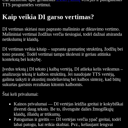
TTS programėles vertimui.
Kaip veikia DI garso vertimas?
DI vertimas skiriasi nuo paprasto mašininio ar diktavimo vertimo.
Mašininiai vertimai žodžius verčia tiesiogiai, todėl dažnai atsiranda
netikslumų ir klaidų.
DI vertimas veikia kitaip – supranta gramatinę struktūrą, žodžių bei
tono prasmę. Todėl vertimai tampa tikslesni ir geriau atitinka
kontekstą bei kokybę.
Įvedus tekstą į DI teksto į kalbą vertėją, DI atlieka kelis veiksmus –
analizuoja tekstą ir kalbos struktūrą. Jei naudojate TTS vertėją,
galima taikyti ir akustinį modeliavimą bei kalbos sintezę, kad būtų
sukurtas garsinis rezultatas kitomis kalbomis.
Štai keli privalumai:
Kainos privalumai
— DI vertėjas leidžia greitai ir kokybiškai
išversti daug teksto. Be to, išvengsite dalies žmogiškųjų
klaidų, išlaidų ar trūkumų.
Patogumas ir greitis
— DI vertėjas verčia ypač greitai, todėl
labai patogu, kai reikia skubiai. Pvz., keliaujant lengvai