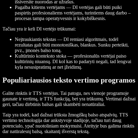
išsiversite nuorodas ar užrašus.
Pagalba kitiems vertėjams
— DI vertėjas gali būti puiki
paspirtis profesionaliems vertėjams, turintiems daug darbo –
procesas tampa operatyvesnis ir kokybiškesnis.
Tačiau yra ir keli DI vertėjo trūkumai:
Neįtraukiantis tekstas
— DI remiasi algoritmais, todėl
rezultatas gali būti monotoniškas, blankus. Sunku perteikti,
pvz., įmonės balso toną.
Kultūrinio konteksto stoka
— profesionalūs vertėjai paiso
kultūrinių niuansų. DI kol kas to padaryti negali, tad lengvai
kyla nesusipratimų ar net įžeidimų.
Populiariausios teksto vertimo programos
Galite rinktis ir TTS vertėjus. Tai patogu, nes vienoje programoje
gaunate ir vertimą, ir TTS funkciją, bet yra trūkumų. Vertimai dažnai
geri, tačiau dirbtinis balsas gali skambėti nenatūraliai.
Taip yra todėl, kad dažnai trūksta žmogiškų balso atspalvių. TTS
vertimo technologija dar ankstyvoje stadijoje, tačiau turi daug
potencialo, ypač nuotoliniam mokymuisi. Ateityje bus galima rinktis
dar natūralesnį balsą, skaitantį išverstą tekstą.