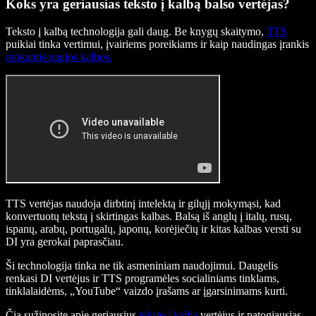
Koks yra geriausias teksto į kalbą balso vertėjas?
Teksto į kalbą technologija gali daug. Be knygų skaitymo,
TTS
puikiai tinka vertimui, įvairiems poreikiams ir kaip naudingas įrankis
mokantis naujos kalbos.
TTS vertėjas naudoja dirbtinį intelektą ir gilųjį mokymąsi, kad
konvertuotų tekstą į skirtingas kalbas. Balsą iš anglų į italų, rusų,
ispanų, arabų, portugalų, japonų, korėjiečių ir kitas kalbas versti su
DI yra gerokai paprasčiau.
Ši technologija tinka ne tik asmeniniam naudojimui. Daugelis
renkasi DI vertėjus ir TTS programėles socialiniams tinklams,
tinklalaidėms, „YouTube“ vaizdo įrašams ar įgarsinimams kurti.
Čia sužinosite apie geriausius
teksto į kalbą
vertėjus ir patogiausias