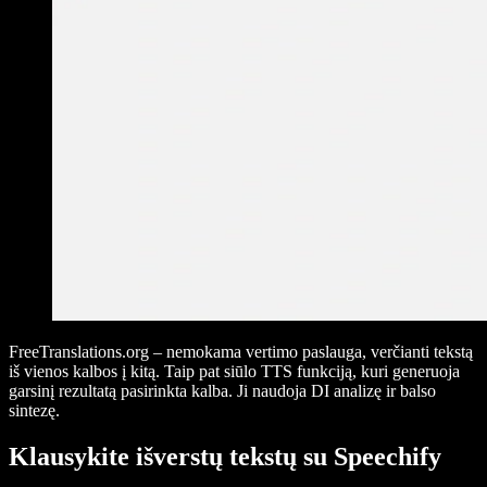
FreeTranslations.org – nemokama vertimo paslauga, verčianti tekstą
iš vienos kalbos į kitą. Taip pat siūlo TTS funkciją, kuri generuoja
garsinį rezultatą pasirinkta kalba. Ji naudoja DI analizę ir balso
sintezę.
Klausykite išverstų tekstų su Speechify