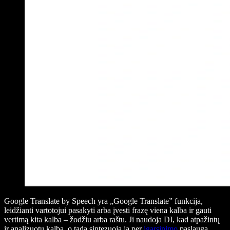
Google Translate by Speech yra „Google Translate” funkcija,
leidžianti vartotojui pasakyti arba įvesti frazę viena kalba ir gauti
vertimą kita kalba – žodžiu arba raštu. Ji naudoja DI, kad atpažintų
ir analizuotų kalbą, o tada sintezuoja ją per
įgarsinimo
paslaugą.