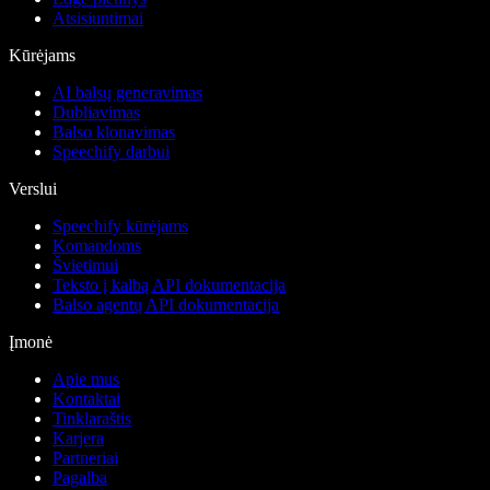
Atsisiuntimai
Kūrėjams
AI balsų generavimas
Dubliavimas
Balso klonavimas
Speechify darbui
Verslui
Speechify kūrėjams
Komandoms
Švietimui
Teksto į kalbą API dokumentacija
Balso agentų API dokumentacija
Įmonė
Apie mus
Kontaktai
Tinklaraštis
Karjera
Partneriai
Pagalba