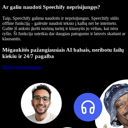
Ar galiu naudoti Speechify neprisijungęs?
Taip, Speechify galima naudotis ir neprisijungus. Speechify siūlo
offline funkciją – galėsite naudoti teksto į kalbą net be interneto.
Galite iš anksto įkelti norimą turinį ir klausytis jo vėliau, kai nėra
ryšio. Ši funkcija suteikia dar daugiau patogumo ir laisvės skaitant ar
klausantis.
Mėgaukitės pažangiausiais AI balsais, neribotu failų
kiekiu ir 24/7 pagalba
Išbandyti nemokamai