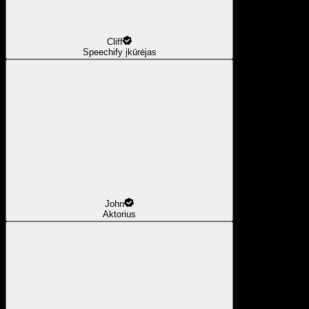
Cliff
Speechify įkūrėjas
John
Aktorius