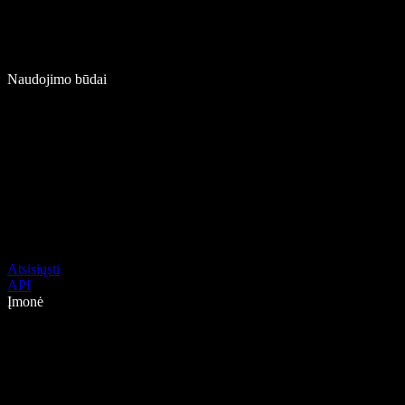
Naudojimo būdai
Atsisiųsti
API
Įmonė