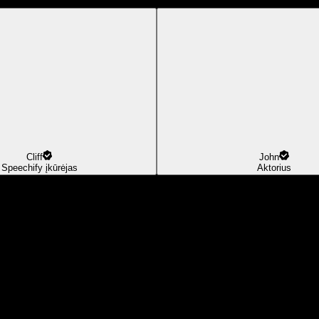
Cliff
John
Speechify įkūrėjas
Aktorius