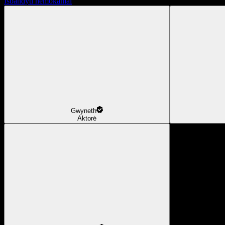
Išbandyti nemokamai
Gwyneth
Aktorė