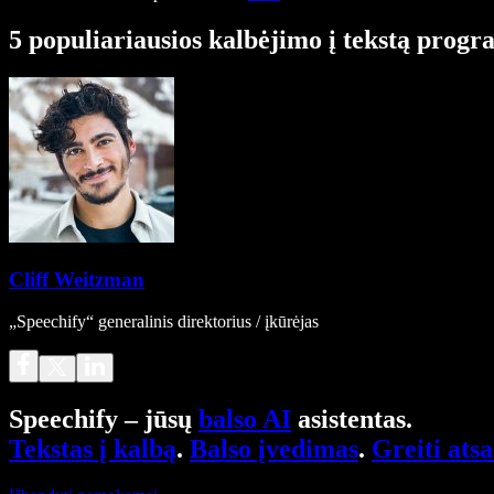
5 populiariausios kalbėjimo į tekstą prog
Cliff Weitzman
„Speechify“ generalinis direktorius / įkūrėjas
Speechify – jūsų
balso AI
asistentas.
Tekstas į kalbą
.
Balso įvedimas
.
Greiti ats