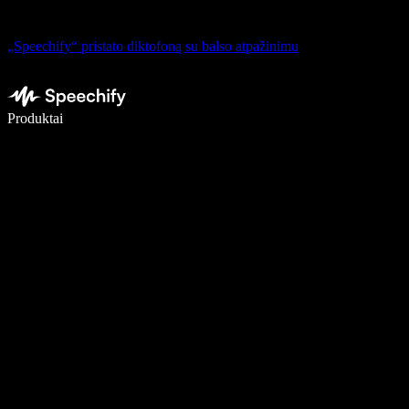
„Speechify“ pristato diktofoną su balso atpažinimu
Rašykite 5× greičiau naudodami diktavimą balsu
Produktai
Sužinokite daugiau