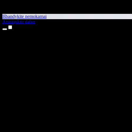
Išbandykite nemokamai
Atsisiųskite dabar
Produktai
Teksto skaitymas balsu
iPhone ir iPad programėlės
Android programėlė
Chrome plėtinys
Edge plėtinys
Interneto programėlė
Mac programėlė
Windows programėlė