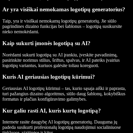
Ar yra visiškai nemokamas logotipų generatorius?
Taip, yra ir visiškai nemokamų logotipų generatorių. Jie siūlo
pagrindines dizaino funkcijas bei šablonus – logotipą susikursite
nieko nemokėdami.
Kaip sukurti įmonės logotipą su AI?
Norėdami sukurti logotipą su AI įrankiu, įveskite pavadinimą,
pasirinkite norimus stilius, šriftus, spalvas, ir AI pateiks įvairius
logotipų variantus, kuriuos galėsite toliau koreguoti.
Kuris AI geriausias logotipų kūrimui?
Geriausias AI logotipų kūrimui – tas, kurio sąsaja aiški ir paprasta,
turi pažangius dizaino algoritmus, siūlo daug šablonų, kokybiškus
formatus ir plačias konfigūravimo galimybes.
Kur galiu rasti AI, kuris kurtų logotipą?
Internete rasite daugybę AI logotipų generatorių. Dauguma jų
padeda susikurti profesionalų logotipą naudojimui socialiniuose
tinkluose, vizitinėse ir kitur.