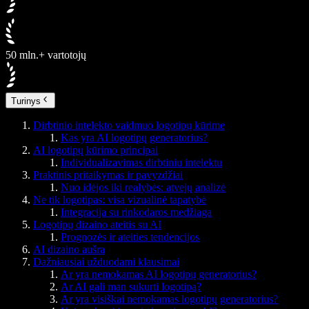
50 mln.+ vartotojų
Turinys
Dirbtinio intelekto vaidmuo logotipų kūrime
Kas yra AI logotipų generatorius?
AI logotipų kūrimo principai
Individualizavimas dirbtiniu intelektu
Praktinis pritaikymas ir pavyzdžiai
Nuo idėjos iki realybės: atvejų analizė
Ne tik logotipas: visa vizualinė tapatybė
Integracija su rinkodaros medžiaga
Logotipų dizaino ateitis su AI
Prognozės ir ateities tendencijos
AI dizaino aušra
Dažniausiai užduodami klausimai
Ar yra nemokamas AI logotipų generatorius?
Ar AI gali man sukurti logotipą?
Ar yra visiškai nemokamas logotipų generatorius?