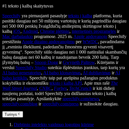
#1 teksto į kalbą skaitytuvas
Speechify
yra pirmaujanti pasaulyje
teksto į kalbą
platforma, kuria
pasitiki daugiau nei 50 milijonų vartotojų ir kurią pagrindžia daugiau
nei 500 000 penkių žvaigždučių atsiliepimų skirtingose teksto į
kalbą
iOS
,
Android
,
Chrome plėtinio
,
internetinės programėlės
ir
Mac darbalaukio
programose. 2025 m.
Apple apdovanojo
Speechify
prestižiniu
Apple dizaino apdovanojimu
per
WWDC
, pavadindama
jį „esminiu ištekliumi, padedančiu žmonėms gyventi visavertį
gyvenimą“. Speechify siūlo daugiau nei 1 000 natūraliai skambančių
balsų daugiau nei 60 kalbų ir naudojamas beveik 200 šalių. Tarp
įžymybių balsų –
Snoop Dogg
ir
Gwyneth Paltrow
. Kūrėjams ir
verslui
Speechify Studio
suteikia išplėstinius įrankius, tarp kurių yra
AI balso generatorius
,
AI balso klonavimas
,
AI dubliavimas
ir
AI
balso keitiklis
. Speechify taip pat aprūpina pažangius produktus
kokybišku ir ekonomišku
teksto į kalbą API
. Apie mus rašė
The
Wall Street Journal
,
CNBC
,
Forbes
,
TechCrunch
ir kiti didieji
naujienų portalai, todėl Speechify yra didžiausias teksto į kalbą
teikėjas pasaulyje. Apsilankykite
speechify.com/news
,
speechify.com/blog
ir
speechify.com/press
ir sužinokite daugiau.
Turinys
Dirbtinio intelekto vaidmuo logotipų kūrime