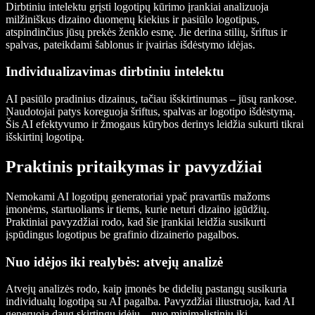
Dirbtiniu intelektu grįsti logotipų kūrimo įrankiai analizuoja
milžiniškus dizaino duomenų kiekius ir pasiūlo logotipus,
atspindinčius jūsų prekės ženklo esmę. Jie derina stilių, šriftus ir
spalvas, pateikdami šablonus ir įvairias išdėstymo idėjas.
Individualizavimas dirbtiniu intelektu
AI pasiūlo pradinius dizainus, tačiau išskirtinumas – jūsų rankose.
Naudotojai patys koreguoja šriftus, spalvas ar logotipo išdėstymą.
Šis AI efektyvumo ir žmogaus kūrybos derinys leidžia sukurti tikrai
išskirtinį logotipą.
Praktinis pritaikymas ir pavyzdžiai
Nemokami AI logotipų generatoriai ypač pravartūs mažoms
įmonėms, startuoliams ir tiems, kurie neturi dizaino įgūdžių.
Praktiniai pavyzdžiai rodo, kad šie įrankiai leidžia susikurti
įspūdingus logotipus be grafinio dizainerio pagalbos.
Nuo idėjos iki realybės: atvejų analizė
Atvejų analizės rodo, kaip įmonės be didelių pastangų susikuria
individualų logotipą su AI pagalba. Pavyzdžiai iliustruoja, kad AI
generuoja daug skirtingų idėjų – nuo minimalistinių iki