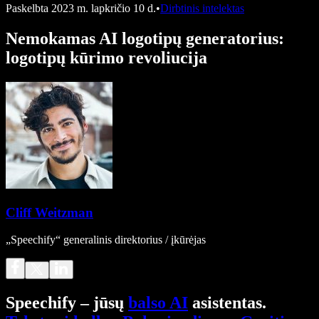
Paskelbta
2023 m. lapkričio 10 d.
•
Dirbtinis intelektas
Nemokamas AI logotipų generatorius:
logotipų kūrimo revoliucija
Cliff Weitzman
„Speechify“ generalinis direktorius / įkūrėjas
Speechify – jūsų
balso AI
asistentas.