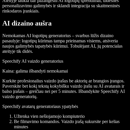
Ateityje laukia dar pažangesni AI logotipų sprendimai, didesnės
personalizavimo galimybės ir sklandi integracija su skaitmeninės
rinkodaros įrankiais.
AI dizaino aušra
Nemokamas AI logotipų generatorius – svarbus lūžis dizaino
pasaulyje: logotipų kūrimas tampa prieinamas visiems, atsiveria
naujos galimybės tapatybės kūrimui. Tobulėjant AI, jų potencialas
ateityje tik didės.
Speechify AI vaizdo generatorius
Kaina
: galima išbandyti nemokamai
Kurkite profesionalius vaizdo įrašus be aktorių ar brangios įrangos.
Paverskite bet kokį tekstą kokybišku vaizdo įrašu su AI avatarais ir
balso įrašais – greičiau nei per 5 minutes. Išbandykite Speechify AI
vaizdo generatorių.
Speechify avatarų generatoriaus ypatybės
Užtenka vien nešiojamojo kompiuterio
Be filmavimo komandos. Vaizdo įrašą sukursite per kelias
minutes