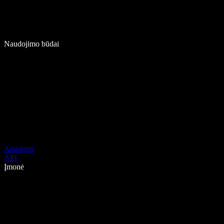
Naudojimo būdai
Atsisiųsti
API
Įmonė