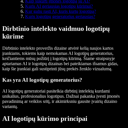
Kaip sukurti įmonės logotipą su AI?
Kuris AI geriausias logotipų kūrimui?
Kur galiu rasti AI, kuris kurtų logotipą?
Kuris logotipų generatorius geriausias?
Dirbtinio intelekto vaidmuo logotipų
kūrime
Dirbtinio intelekto proveržis dizaine atvėrė kelią naujos kartos
įrankiams, tokiems kaip nemokamas AI logotipų generatorius,
keičiantiems mūsų požiūrį į logotipų kūrimą. Šiame straipsnyje
aptariamas AI ir logotipų dizainas bei pateikiamas išsamus gidas,
kaip šie įrankiai gali sustiprinti jūsų prekės ženklo vizualumą.
Kas yra AI logotipų generatorius?
AI logotipų generatoriai pasitelkia dirbtinį intelektą kurdami
unikalius, profesionalius logotipus. Dažnai pakanka įvesti įmonės
pavadinimą ar veiklos sritį, ir akimirksniu gausite įvairių dizaino
variantų.
AI logotipų kūrimo principai