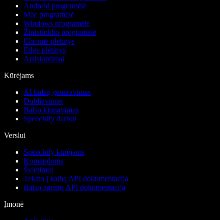
Android programėlė
Mac programėlė
Windows programėlė
Žiniatinklio programėlė
Chrome plėtinys
Edge plėtinys
Atsisiuntimai
Kūrėjams
AI balsų generavimas
Dubliavimas
Balso klonavimas
Speechify darbui
Verslui
Speechify kūrėjams
Komandoms
Švietimui
Teksto į kalbą API dokumentacija
Balso agentų API dokumentacija
Įmonė