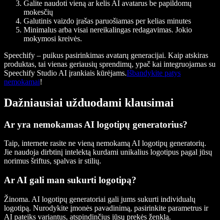
Galite naudoti vieną ar kelis AI avatarus be papildomų
mokesčių
Galutinis vaizdo įrašas paruošiamas per kelias minutes
Minimalus arba visai nereikalingas redagavimas. Jokio
mokymosi kreivės.
Speechify – puikus pasirinkimas avatarų generacijai. Kaip atskiras
produktas, tai vienas geriausių sprendimų, ypač kai integruojamas su
Speechify Studio AI įrankiais kūrėjams.
Išbandykite patys
nemokamai
!
Dažniausiai užduodami klausimai
Ar yra nemokamas AI logotipų generatorius?
Taip, internete rasite ne vieną nemokamą AI logotipų generatorių.
Jie naudoja dirbtinį intelektą kurdami unikalius logotipus pagal jūsų
norimus šriftus, spalvas ir stilių.
Ar AI gali man sukurti logotipą?
Žinoma. AI logotipų generatoriai gali jums sukurti individualų
logotipą. Nurodykite įmonės pavadinimą, pasirinkite parametrus ir
AI pateiks variantus, atspindinčius jūsų prekės ženklą.