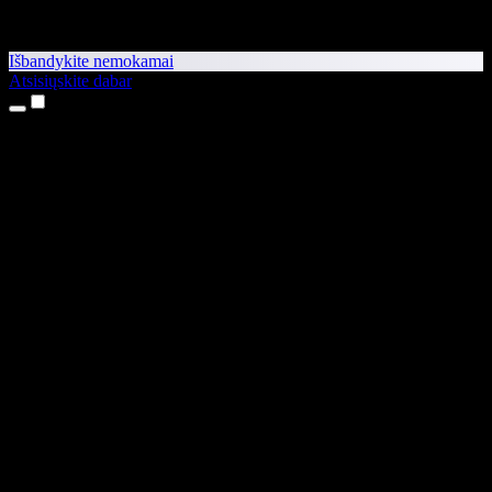
Išbandykite nemokamai
Atsisiųskite dabar
Produktai
Teksto skaitymas balsu
iPhone ir iPad programėlės
Android programėlė
Chrome plėtinys
Edge plėtinys
Interneto programėlė
Mac programėlė
Windows programėlė