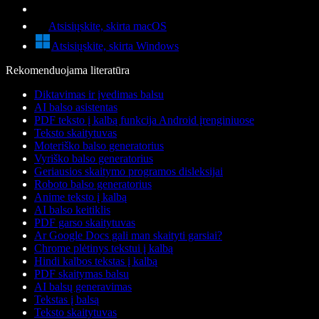
Atsisiųskite, skirta macOS
Atsisiųskite, skirta Windows
Rekomenduojama literatūra
Diktavimas ir įvedimas balsu
AI balso asistentas
PDF teksto į kalbą funkcija Android įrenginiuose
Teksto skaitytuvas
Moteriško balso generatorius
Vyriško balso generatorius
Geriausios skaitymo programos disleksijai
Roboto balso generatorius
Anime teksto į kalbą
AI balso keitiklis
PDF garso skaitytuvas
Ar Google Docs gali man skaityti garsiai?
Chrome plėtinys tekstui į kalbą
Hindi kalbos tekstas į kalbą
PDF skaitymas balsu
AI balsų generavimas
Tekstas į balsą
Teksto skaitytuvas