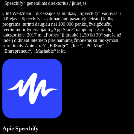
„Speechify“ generalinis direktorius / įkūrėjas
Cliff Weitzman – disleksijos šalininkas, „Speechify“ vadovas ir
įkūrėjas. „Speechify“ – pirmaujanti pasaulyje teksto į kalbą
programa, turinti daugiau nei 100 000 penkių žvaigždučių
įvertinimų ir lyderiaujanti „App Store“ naujienų ir žurnalų
kategorijoje. 2017 m. „Forbes“ jį įtraukė į „30 iki 30“ sąrašą už
indėlį didinant interneto prieinamumą žmonėms su mokymosi
sutrikimais. Apie jį rašė „EdSurge“, „Inc.“, „PC Mag“,
„Entrepreneur“, „Mashable“ ir kt.
Apie Speechify