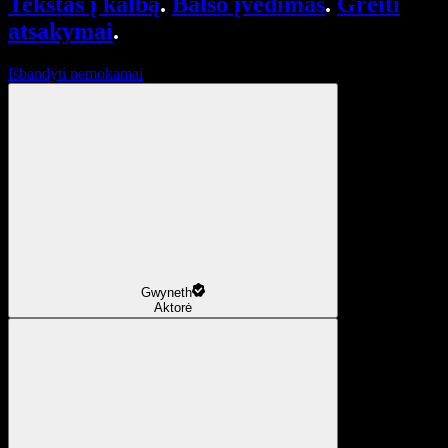
Tekstas į kalbą
.
Balso įvedimas
.
Greiti
atsakymai
.
Išbandyti nemokamai
Gwyneth
Aktorė