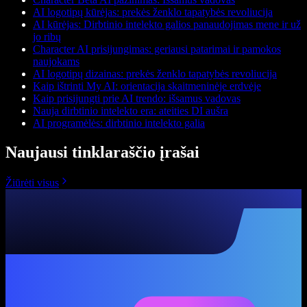
AI logotipų kūrėjas: prekės ženklo tapatybės revoliucija
AI kūrėjas: Dirbtinio intelekto galios panaudojimas mene ir už
jo ribų
Character AI prisijungimas: geriausi patarimai ir pamokos
naujokams
AI logotipų dizainas: prekės ženklo tapatybės revoliucija
Kaip ištrinti My AI: orientacija skaitmeninėje erdvėje
Kaip prisijungti prie AI trendo: išsamus vadovas
Nauja dirbtinio intelekto era: ateities DI aušra
AI programėlės: dirbtinio intelekto galia
Naujausi tinklaraščio įrašai
Žiūrėti visus