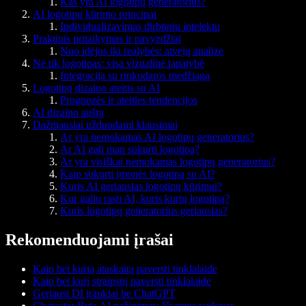
Kas yra AI logotipų generatorius?
AI logotipų kūrimo principai
Individualizavimas dirbtiniu intelektu
Praktinis pritaikymas ir pavyzdžiai
Nuo idėjos iki realybės: atvejų analizė
Ne tik logotipas: visa vizualinė tapatybė
Integracija su rinkodaros medžiaga
Logotipų dizaino ateitis su AI
Prognozės ir ateities tendencijos
AI dizaino aušra
Dažniausiai užduodami klausimai
Ar yra nemokamas AI logotipų generatorius?
Ar AI gali man sukurti logotipą?
Ar yra visiškai nemokamas logotipų generatorius?
Kaip sukurti įmonės logotipą su AI?
Kuris AI geriausias logotipų kūrimui?
Kur galiu rasti AI, kuris kurtų logotipą?
Kuris logotipų generatorius geriausias?
Rekomenduojami įrašai
Kaip bet kurią ataskaitą paversti tinklalaide
Kaip bet kurį straipsnį paversti tinklalaide
Geriausi DI įrankiai be ChatGPT
Character Beta AI pažinimas: Išsamus vadovas