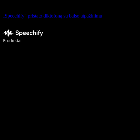
„Speechify“ pristato diktofoną su balso atpažinimu
Rašykite 5× greičiau naudodami diktavimą balsu
Produktai
Sužinokite daugiau