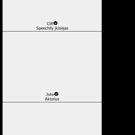
Cliff
Speechify įkūrėjas
John
Aktorius