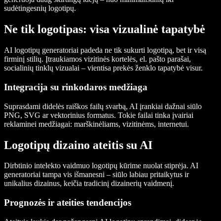
sudėtingesnių logotipų.
Ne tik logotipas: visa vizualinė tapatybė
AI logotipų generatoriai padeda ne tik sukurti logotipą, bet ir visą
firminį stilių. Įtraukiamos vizitinės kortelės, el. pašto parašai,
socialinių tinklų vizualai – vientisa prekės ženklo tapatybė visur.
Integracija su rinkodaros medžiaga
Suprasdami didelės raiškos failų svarbą, AI įrankiai dažnai siūlo
PNG, SVG ar vektorinius formatus. Tokie failai tinka įvairiai
reklaminei medžiagai: marškinėliams, vizitinėms, internetui.
Logotipų dizaino ateitis su AI
Dirbtinio intelekto vaidmuo logotipų kūrime nuolat stiprėja. AI
generatoriai tampa vis išmanesni – siūlo labiau pritaikytus ir
unikalius dizainus, keičia tradicinį dizainerių vaidmenį.
Prognozės ir ateities tendencijos