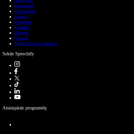
Apie mus
Kontaktai
Tinklaraštis
Karjera
Partneriai
Pagalba
Būsena
Spauda
Prekės ženklo rinkinys
Sekite Speechify
Atsisiųskite programėlę