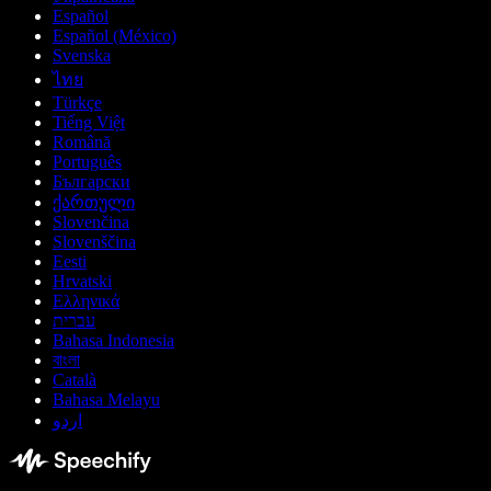
Español
Español (México)
Svenska
ไทย
Türkçe
Tiếng Việt
Română
Português
Български
ქართული
Slovenčina
Slovenščina
Eesti
Hrvatski
Ελληνικά
עברית
Bahasa Indonesia
বাংলা
Català
Bahasa Melayu
اردو