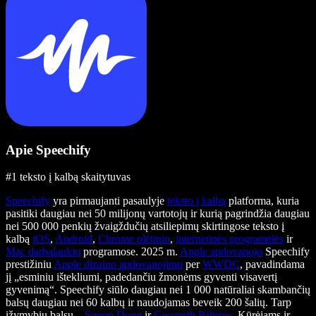
Apie Speechify
#1 teksto į kalbą skaitytuvas
Speechify
yra pirmaujanti pasaulyje
teksto į kalbą
platforma, kuria
pasitiki daugiau nei 50 milijonų vartotojų ir kurią pagrindžia daugiau
nei 500 000 penkių žvaigždučių atsiliepimų skirtingose teksto į
kalbą
iOS
,
Android
,
Chrome plėtinio
,
internetinės programėlės
ir
Mac darbalaukio
programose. 2025 m.
Apple apdovanojo
Speechify
prestižiniu
Apple dizaino apdovanojimu
per
WWDC
, pavadindama
jį „esminiu ištekliumi, padedančiu žmonėms gyventi visavertį
gyvenimą“. Speechify siūlo daugiau nei 1 000 natūraliai skambančių
balsų daugiau nei 60 kalbų ir naudojamas beveik 200 šalių. Tarp
įžymybių balsų –
Snoop Dogg
ir
Gwyneth Paltrow
. Kūrėjams ir