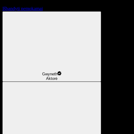
Išbandyti nemokamai
Gwyneth
Aktorė