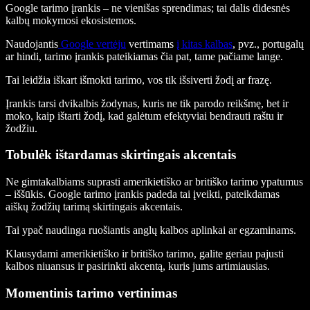
Google tarimo įrankis – ne vienišas sprendimas; tai dalis didesnės
kalbų mokymosi ekosistemos.
Naudojantis
Google vertėju
vertimams
į kitas kalbas
, pvz., portugalų
ar hindi, tarimo įrankis pateikiamas čia pat, tame pačiame lange.
Tai leidžia iškart išmokti tarimo, vos tik išsiverti žodį ar frazę.
Įrankis tarsi dvikalbis žodynas, kuris ne tik parodo reikšmę, bet ir
moko, kaip ištarti žodį, kad galėtum efektyviai bendrauti raštu ir
žodžiu.
Tobulėk ištardamas skirtingais akcentais
Ne gimtakalbiams suprasti amerikietiško ar britiško tarimo ypatumus
– iššūkis. Google tarimo įrankis padeda tai įveikti, pateikdamas
aiškų žodžių tarimą skirtingais akcentais.
Tai ypač naudinga ruošiantis anglų kalbos aplinkai ar egzaminams.
Klausydami amerikietiško ir britiško tarimo, galite geriau pajusti
kalbos niuansus ir pasirinkti akcentą, kuris jums artimiausias.
Momentinis tarimo vertinimas