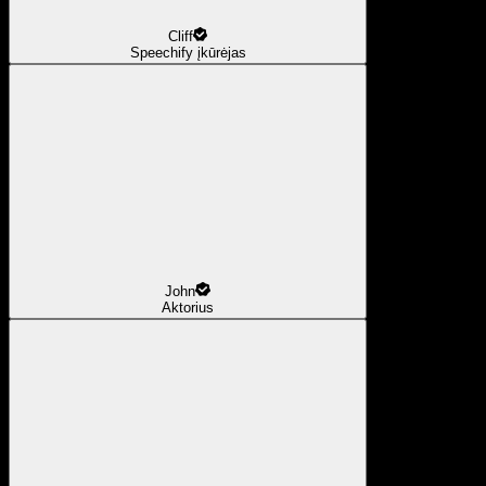
Cliff
Speechify įkūrėjas
John
Aktorius