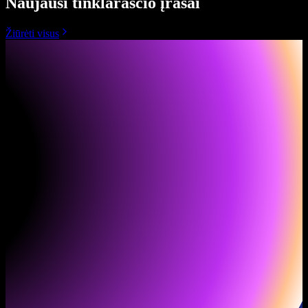
Naujausi tinklaraščio įrašai
Žiūrėti visus