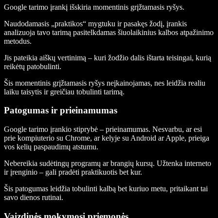
Google tarimo įrankį išskiria momentinis grįžtamasis ryšys.
Naudodamasis „praktikos“ mygtuku ir pasakęs žodį, įrankis
analizuoja tavo tarimą pasitelkdamas šiuolaikinius kalbos atpažinimo
metodus.
Jis pateikia aiškų vertinimą – kuri žodžio dalis ištarta teisingai, kurią
reikėtų patobulinti.
Šis momentinis grįžtamasis ryšys neįkainojamas, nes leidžia realiu
laiku taisytis ir greičiau tobulinti tarimą.
Patogumas ir prieinamumas
Google tarimo įrankio stiprybė – prieinamumas. Nesvarbu, ar esi
prie kompiuterio su Chrome, ar kelyje su Android ar Apple, prieiga
vos kelių paspaudimų atstumu.
Nebereikia sudėtingų programų ar brangių kursų. Užtenka interneto
ir įrenginio – gali pradėti praktikuotis bet kur.
Šis patogumas leidžia tobulinti kalbą bet kuriuo metu, pritaikant tai
savo dienos rutinai.
Vaizdinės mokymosi priemonės