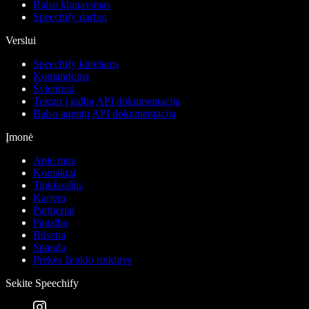
Balso klonavimas
Speechify darbui
Verslui
Speechify kūrėjams
Komandoms
Švietimui
Teksto į kalbą API dokumentacija
Balso agentų API dokumentacija
Įmonė
Apie mus
Kontaktai
Tinklaraštis
Karjera
Partneriai
Pagalba
Būsena
Spauda
Prekės ženklo rinkinys
Sekite Speechify