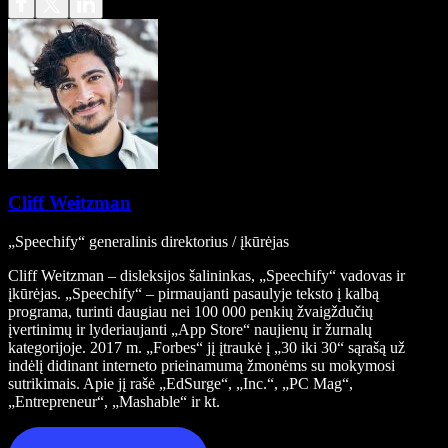
Cliff Weitzman
„Speechify“ generalinis direktorius / įkūrėjas
Cliff Weitzman – disleksijos šalininkas, „Speechify“ vadovas ir
įkūrėjas. „Speechify“ – pirmaujanti pasaulyje teksto į kalbą
programa, turinti daugiau nei 100 000 penkių žvaigždučių
įvertinimų ir lyderiaujanti „App Store“ naujienų ir žurnalų
kategorijoje. 2017 m. „Forbes“ jį įtraukė į „30 iki 30“ sąrašą už
indėlį didinant interneto prieinamumą žmonėms su mokymosi
sutrikimais. Apie jį rašė „EdSurge“, „Inc.“, „PC Mag“,
„Entrepreneur“, „Mashable“ ir kt.