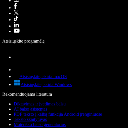
Atsisiųskite programėlę
Atsisiųskite, skirta macOS
Atsisiųskite, skirta Windows
Rekomenduojama literatūra
Diktavimas ir įvedimas balsu
AI balso asistentas
PDF teksto į kalbą funkcija Android įrenginiuose
Teksto skaitytuvas
Moteriško balso generatorius