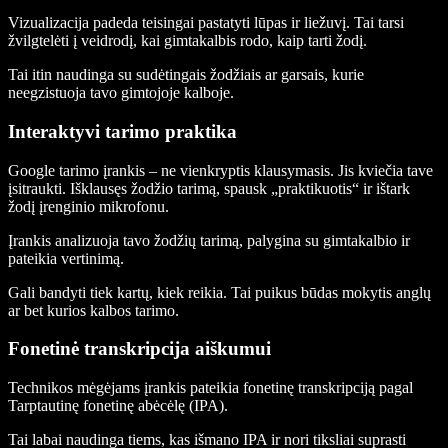
Vizualizacija padeda teisingai pastatyti lūpas ir liežuvį. Tai tarsi
žvilgtelėti į veidrodį, kai gimtakalbis rodo, kaip tarti žodį.
Tai itin naudinga su sudėtingais žodžiais ar garsais, kurie
neegzistuoja tavo gimtojoje kalboje.
Interaktyvi tarimo praktika
Google tarimo įrankis – ne vienkryptis klausymasis. Jis kviečia tave
įsitraukti. Išklausęs žodžio tarimą, spausk „praktikuotis“ ir ištark
žodį įrenginio mikrofonu.
Įrankis analizuoja tavo žodžių tarimą, palygina su gimtakalbio ir
pateikia vertinimą.
Gali bandyti tiek kartų, kiek reikia. Tai puikus būdas mokytis anglų
ar bet kurios kalbos tarimo.
Fonetinė transkripcija aiškumui
Technikos mėgėjams įrankis pateikia fonetinę transkripciją pagal
Tarptautinę fonetinę abėcėlę (IPA).
Tai labai naudinga tiems, kas išmano IPA ir nori tiksliai suprasti