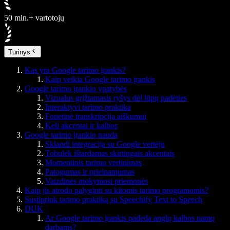
50 mln.+ vartotojų
Turinys
Kas yra Google tarimo įrankis?
Kaip veikia Google tarimo įrankis
Google tarimo įrankio ypatybės
Vizualus grįžtamasis ryšys dėl lūpų padėties
Interaktyvi tarimo praktika
Fonetinė transkripcija aiškumui
Keli akcentai ir kalbos
Google tarimo įrankio nauda
Sklandi integracija su Google vertėju
Tobulėk ištardamas skirtingais akcentais
Momentinis tarimo vertinimas
Patogumas ir prieinamumas
Vaizdinės mokymosi priemonės
Kaip jis atrodo palyginti su kitomis tarimo programomis?
Sustiprink tarimo praktiką su Speechify Text to Speech
DUK
Ar Google tarimo įrankis padeda anglų kalbos namų
darbams?