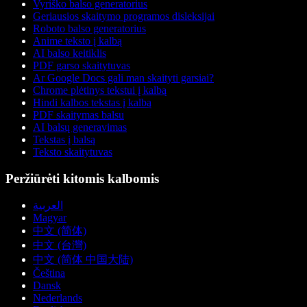
Vyriško balso generatorius
Geriausios skaitymo programos disleksijai
Roboto balso generatorius
Anime teksto į kalbą
AI balso keitiklis
PDF garso skaitytuvas
Ar Google Docs gali man skaityti garsiai?
Chrome plėtinys tekstui į kalbą
Hindi kalbos tekstas į kalbą
PDF skaitymas balsu
AI balsų generavimas
Tekstas į balsą
Teksto skaitytuvas
Peržiūrėti kitomis kalbomis
العربية
Magyar
中文 (简体)
中文 (台灣)
中文 (简体 中国大陆)
Čeština
Dansk
Nederlands