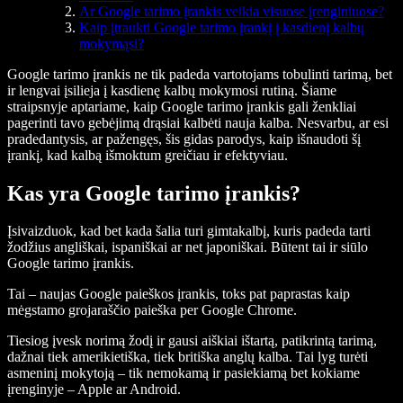
Ar Google tarimo įrankis veikia visuose įrenginiuose?
Kaip įtraukti Google tarimo įrankį į kasdienį kalbų
mokymąsi?
Google tarimo įrankis ne tik padeda vartotojams tobulinti tarimą, bet
ir lengvai įsilieja į kasdienę kalbų mokymosi rutiną. Šiame
straipsnyje aptariame, kaip Google tarimo įrankis gali ženkliai
pagerinti tavo gebėjimą drąsiai kalbėti nauja kalba. Nesvarbu, ar esi
pradedantysis, ar pažengęs, šis gidas parodys, kaip išnaudoti šį
įrankį, kad kalbą išmoktum greičiau ir efektyviau.
Kas yra Google tarimo įrankis?
Įsivaizduok, kad bet kada šalia turi gimtakalbį, kuris padeda tarti
žodžius angliškai, ispaniškai ar net japoniškai. Būtent tai ir siūlo
Google tarimo įrankis.
Tai – naujas Google paieškos įrankis, toks pat paprastas kaip
mėgstamo grojaraščio paieška per Google Chrome.
Tiesiog įvesk norimą žodį ir gausi aiškiai ištartą, patikrintą tarimą,
dažnai tiek amerikietiška, tiek britiška anglų kalba. Tai lyg turėti
asmeninį mokytoją – tik nemokamą ir pasiekiamą bet kokiame
įrenginyje – Apple ar Android.