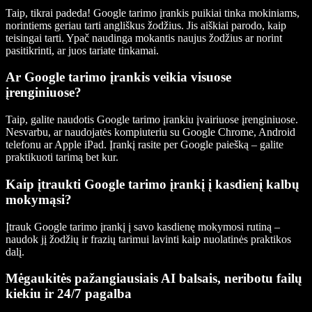
Taip, tikrai padeda! Google tarimo įrankis puikiai tinka mokiniams,
norintiems geriau tarti angliškus žodžius. Jis aiškiai parodo, kaip
teisingai tarti. Ypač naudinga mokantis naujus žodžius ar norint
pasitikrinti, ar juos tariate tinkamai.
Ar Google tarimo įrankis veikia visuose
įrenginiuose?
Taip, galite naudotis Google tarimo įrankiu įvairiuose įrenginiuose.
Nesvarbu, ar naudojatės kompiuteriu su Google Chrome, Android
telefonu ar Apple iPad. Įrankį rasite per Google paiešką – galite
praktikuoti tarimą bet kur.
Kaip įtraukti Google tarimo įrankį į kasdienį kalbų
mokymąsi?
Įtrauk Google tarimo įrankį į savo kasdienę mokymosi rutiną –
naudok jį žodžių ir frazių tarimui lavinti kaip nuolatinės praktikos
dalį.
Mėgaukitės pažangiausiais AI balsais, neribotu failų
kiekiu ir 24/7 pagalba