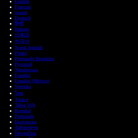
English
Français
Suomi
Deutsch
हिन्दी
Italiano
日本語
한국어
Norsk bokmål
Polski
Português Brasileiro
Русский
Українська
Español
Español (México)
Svenska
ไทย
Türkçe
Tiếng Việt
Română
Português
Български
ქართული
Slovenčina