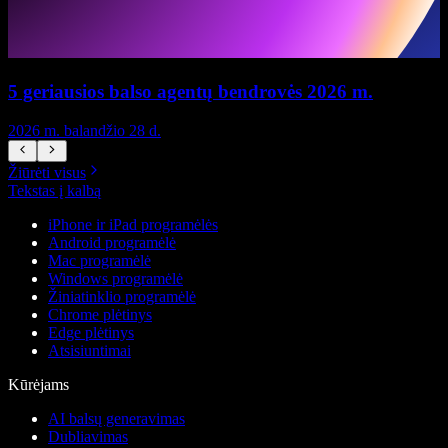
5 geriausios balso agentų bendrovės 2026 m.
2026 m. balandžio 28 d.
2
Žiūrėti visus
Tekstas į kalbą
iPhone ir iPad programėlės
Android programėlė
Mac programėlė
Windows programėlė
Žiniatinklio programėlė
Chrome plėtinys
Edge plėtinys
Atsisiuntimai
Kūrėjams
AI balsų generavimas
Dubliavimas