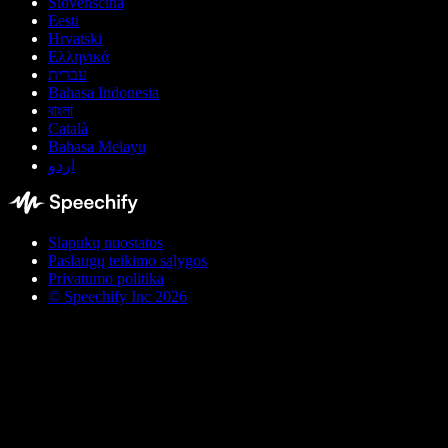
Slovenščina
Eesti
Hrvatski
Ελληνικά
עברית
Bahasa Indonesia
বাংলা
Català
Bahasa Melayu
اردو
Slapukų nuostatos
Paslaugų teikimo sąlygos
Privatumo politika
© Speechify Inc 2026