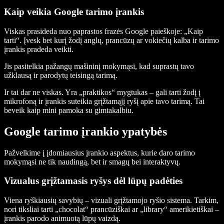
Kaip veikia Google tarimo įrankis
Viskas prasideda nuo paprastos frazės Google paieškoje: „Kaip
tarti“. Įvesk bet kurį žodį anglų, prancūzų ar vokiečių kalba ir tarimo
įrankis pradeda veikti.
Jis pasitelkia pažangų mašininį mokymąsi, kad suprastų tavo
užklausą ir parodytų teisingą tarimą.
Ir tai dar ne viskas. Yra „praktikos“ mygtukas – gali tarti žodį į
mikrofoną ir įrankis suteikia grįžtamąjį ryšį apie tavo tarimą. Tai
beveik kaip mini pamoka su gimtakalbiu.
Google tarimo įrankio ypatybės
Pažvelkime į įdomiausius įrankio aspektus, kurie daro tarimo
mokymąsi ne tik naudingą, bet ir smagų bei interaktyvų.
Vizualus grįžtamasis ryšys dėl lūpų padėties
Viena ryškiausių savybių – vizuali grįžtamojo ryšio sistema. Tarkim,
nori tiksliai tarti „chocolat“ prancūziškai ar „library“ amerikietiškai –
įrankis parodo animuotą lūpų vaizdą.