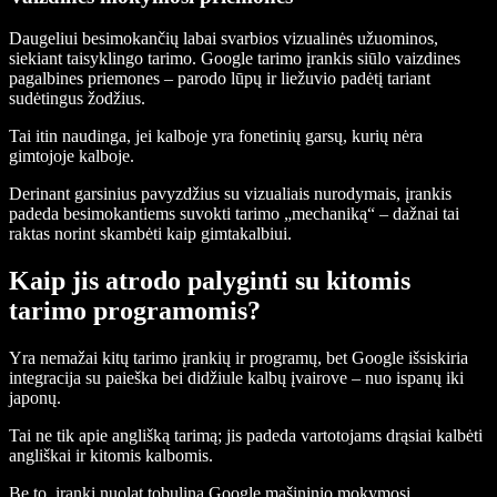
Daugeliui besimokančių labai svarbios vizualinės užuominos,
siekiant taisyklingo tarimo. Google tarimo įrankis siūlo vaizdines
pagalbines priemones – parodo lūpų ir liežuvio padėtį tariant
sudėtingus žodžius.
Tai itin naudinga, jei kalboje yra fonetinių garsų, kurių nėra
gimtojoje kalboje.
Derinant garsinius pavyzdžius su vizualiais nurodymais, įrankis
padeda besimokantiems suvokti tarimo „mechaniką“ – dažnai tai
raktas norint skambėti kaip gimtakalbiui.
Kaip jis atrodo palyginti su kitomis
tarimo programomis?
Yra nemažai kitų tarimo įrankių ir programų, bet Google išsiskiria
integracija su paieška bei didžiule kalbų įvairove – nuo ispanų iki
japonų.
Tai ne tik apie anglišką tarimą; jis padeda vartotojams drąsiai kalbėti
angliškai ir kitomis kalbomis.
Be to, įrankį nuolat tobulina Google mašininio mokymosi