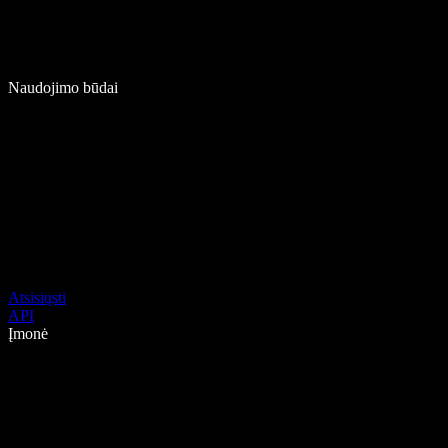
Naudojimo būdai
Atsisiųsti
API
Įmonė