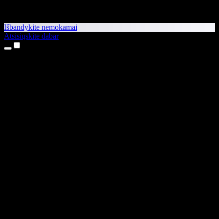
Išbandykite nemokamai
Atsisiųskite dabar
Produktai
Teksto skaitymas balsu
iPhone ir iPad programėlės
Android programėlė
Chrome plėtinys
Edge plėtinys
Interneto programėlė
Mac programėlė
Windows programėlė