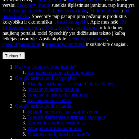
verslui
Speechify Studio
suteikia išplėstinius įrankius, tarp kurių yra
AI balso generatorius
,
AI balso klonavimas
,
AI dubliavimas
ir
AI
balso keitiklis
. Speechify taip pat aprūpina pažangius produktus
kokybišku ir ekonomišku
teksto į kalbą API
. Apie mus rašė
The
Wall Street Journal
,
CNBC
,
Forbes
,
TechCrunch
ir kiti didieji
naujienų portalai, todėl Speechify yra didžiausias teksto į kalbą
teikėjas pasaulyje. Apsilankykite
speechify.com/news
,
speechify.com/blog
ir
speechify.com/press
ir sužinokite daugiau.
Turinys
Kas yra Google tarimo įrankis?
Kaip veikia Google tarimo įrankis
Google tarimo įrankio ypatybės
Vizualus grįžtamasis ryšys dėl lūpų padėties
Interaktyvi tarimo praktika
Fonetinė transkripcija aiškumui
Keli akcentai ir kalbos
Google tarimo įrankio nauda
Sklandi integracija su Google vertėju
Tobulėk ištardamas skirtingais akcentais
Momentinis tarimo vertinimas
Patogumas ir prieinamumas
Vaizdinės mokymosi priemonės