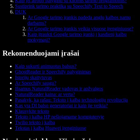
Kaip jis atrodo palyginti su kitomis tarimo programomis?
Sustiprink tarimo praktiką su Speechify Text to Speech
DUK
Ar Google tarimo įrankis padeda anglų kalbos namų
darbams?
Ar Google tarimo įrankis veikia visuose įrenginiuose?
Kaip įtraukti Google tarimo įrankį į kasdienį kalbų
mokymąsi?
Rekomenduojami įrašai
Kaip sukurti animuotus balsus?
GhostReader ir Speechify palyginimas
Istorijų skaitytuvas
Ar Speechify saugu?
Išsamus NaturalReader vadovas ir apžvalgos
NaturalReader kaina: ar verta?
Pasakyk, ką rašau: Teksto į kalbą technologijų revoliucija
Kas yra DI balso generatoriai ir kaip jie veikia?
Klausykite teksto
Teksto į kalbą HP nešiojamame kompiuteryje
Twilio teksto į kalbą
Tekstas į kalbą Huawei įrenginiuose