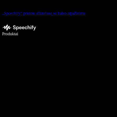
„Speechify“ pristato diktofoną su balso atpažinimu
Rašykite 5× greičiau naudodami diktavimą balsu
Produktai
Sužinokite daugiau