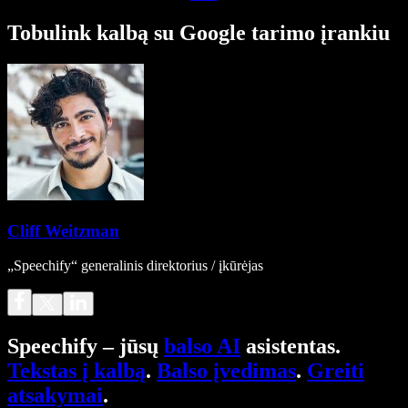
Tobulink kalbą su Google tarimo įrankiu
Cliff Weitzman
„Speechify“ generalinis direktorius / įkūrėjas
Speechify – jūsų
balso AI
asistentas.
Tekstas į kalbą
.
Balso įvedimas
.
Greiti
atsakymai
.