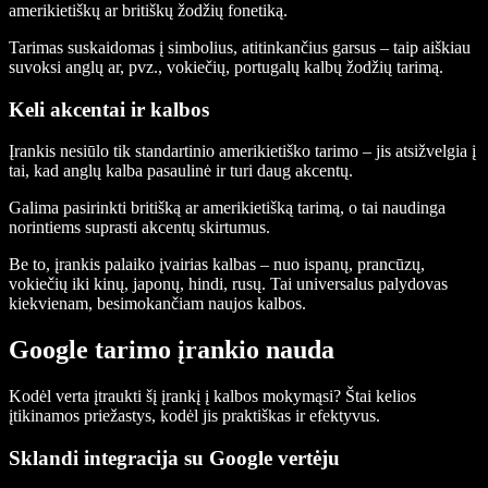
amerikietiškų ar britiškų žodžių fonetiką.
Tarimas suskaidomas į simbolius, atitinkančius garsus – taip aiškiau
suvoksi anglų ar, pvz., vokiečių, portugalų kalbų žodžių tarimą.
Keli akcentai ir kalbos
Įrankis nesiūlo tik standartinio amerikietiško tarimo – jis atsižvelgia į
tai, kad anglų kalba pasaulinė ir turi daug akcentų.
Galima pasirinkti britišką ar amerikietišką tarimą, o tai naudinga
norintiems suprasti akcentų skirtumus.
Be to, įrankis palaiko įvairias kalbas – nuo ispanų, prancūzų,
vokiečių iki kinų, japonų, hindi, rusų. Tai universalus palydovas
kiekvienam, besimokančiam naujos kalbos.
Google tarimo įrankio nauda
Kodėl verta įtraukti šį įrankį į kalbos mokymąsi? Štai kelios
įtikinamos priežastys, kodėl jis praktiškas ir efektyvus.
Sklandi integracija su Google vertėju