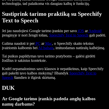
technologija, tad palaikoma vis daugiau kalbų ir funkcijų.
Sustiprink tarimo praktiką su Speechify
Text to Speech
Jei jau naudojiesi Google tarimo įrankiu per savo
iOS
ar
Android
įrenginyje ir nori žengti toliau,
Speechify Text to Speech
gali padėti.
Galima naudoti ir per
PC
ar
Mac
, o Speechify skaito tekstus
įvairiomis kalbomis bei
AI balsais
, imituodamas natūralų kalbėjimą.
Tai puikus papildymas tavo tarimo pratyboms – galėsi girdėti
žodžius ir sakinius kontekste.
Kodėl nepamaloninus savo klausos ir nepatikrinus, kaip Speechify
gali pakelti tavo kalbos mokymą? Išbandyk
Speechify Text to
Speech
šiandien ir išgirsk skirtumą.
DUK
Ar Google tarimo įrankis padeda anglų kalbos
namų darbams?