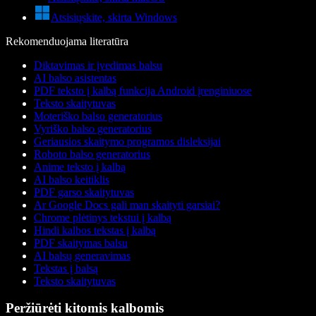
Atsisiųskite, skirta Windows
Rekomenduojama literatūra
Diktavimas ir įvedimas balsu
AI balso asistentas
PDF teksto į kalbą funkcija Android įrenginiuose
Teksto skaitytuvas
Moteriško balso generatorius
Vyriško balso generatorius
Geriausios skaitymo programos disleksijai
Roboto balso generatorius
Anime teksto į kalbą
AI balso keitiklis
PDF garso skaitytuvas
Ar Google Docs gali man skaityti garsiai?
Chrome plėtinys tekstui į kalbą
Hindi kalbos tekstas į kalbą
PDF skaitymas balsu
AI balsų generavimas
Tekstas į balsą
Teksto skaitytuvas
Peržiūrėti kitomis kalbomis