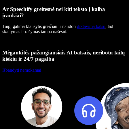
Ar Speechify greitesnė nei kiti teksto į kalbą
įrankiai?
Taip, galima klausytis greičiau ir naudoti
diktavimą balsu
, tad
skaitymas ir rašymas tampa našesni.
Mėgaukitės pažangiausiais AI balsais, neribotu failų
kiekiu ir 24/7 pagalba
Išbandyti nemokamai