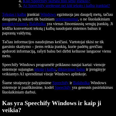
Kuo Speechify skiriasi nuo senų įrankių?
Ar Speechify greitesnė nei kiti teksto į kalbą įrankiai?
Tekstas į kalbą
įrankiai
Windows
egzistuoja jau daugelį metų, tačiau
dauguma jų sukurti tik baziniam
prieinamumui
, o ne šiuolaikiniam
produktyvumui
.
Balabolka
yra vienas žinomiausių senųjų įrankių. Ji
leidžia konvertuoti tekstą į kalbą naudojant sistemos balsus ir
paprastą valdymą.
Tačiau informacijos naudojimas keičiasi. Vartotojai tikisi ne tik
garsinio skaitymo – jiems reikia įrankių, kurie padėtų greičiau
apdoroti informaciją, rašyti balsu bei dirbti keliuose languose vienu
metu.
Speechify Windows programėlė priklauso naujai kartai: vienoje
sistemoje sujungtas
tekstą į kalbą
,
diktavimas balsu
ir įrenginyje
veikiantys AI sprendimai visoje Windows aplinkoje.
Šiame straipsnyje palyginsime
Speechify
ir
Balabolka
Windows
sistemoje ir paaiškinsime, kodėl
Speechify
yra geresnis pasirinkimas
šiuolaikiniam darbui.
Kas yra Speechify Windows ir kaip ji
veikia?