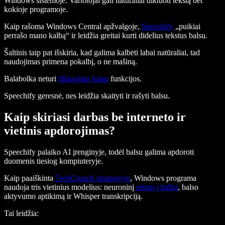
Windows sistemoje. Vartotojai gali natūraliai diktuoti tekstą bet
kokioje programoje.
Kaip rašoma Windows Central apžvalgoje,
Speechify
„puikiai
perrašo mano kalbą“ ir leidžia greitai kurti didelius tekstus balsu.
Šaltinis taip pat išskiria, kad galima kalbėti labai natūraliai, tad
naudojimas primena pokalbį, o ne mašiną.
Balabolka neturi
diktavimo balsu
funkcijos.
Speechify geresnė, nes leidžia skaityti ir rašyti balsu.
Kaip skiriasi darbas be interneto ir
vietinis apdorojimas?
Speechify palaiko AI įrenginyje, todėl balsu galima apdoroti
duomenis tiesiog kompiuteryje.
Kaip paaiškinta
TechCrunch straipsnyje
, Windows programa
naudoja tris vietinius modelius: neuroninį
teksto į kalbą
, balso
aktyvumo aptikimą ir Whisper transkripciją.
Tai leidžia: