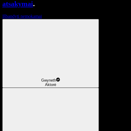
atsakymai
.
Išbandyti nemokamai
Gwyneth
Aktorė