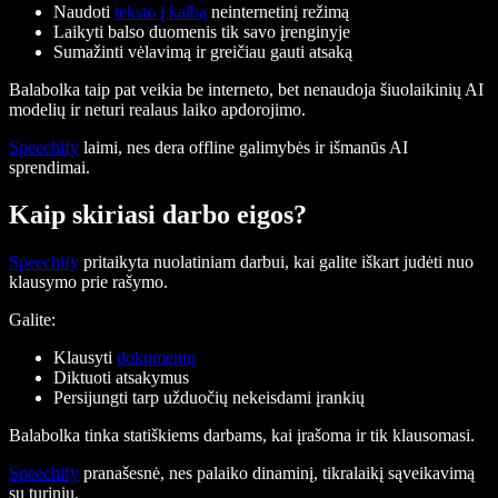
Naudoti
teksto į kalbą
neinternetinį režimą
Laikyti balso duomenis tik savo įrenginyje
Sumažinti vėlavimą ir greičiau gauti atsaką
Balabolka taip pat veikia be interneto, bet nenaudoja šiuolaikinių AI
modelių ir neturi realaus laiko apdorojimo.
Speechify
laimi, nes dera offline galimybės ir išmanūs AI
sprendimai.
Kaip skiriasi darbo eigos?
Speechify
pritaikyta nuolatiniam darbui, kai galite iškart judėti nuo
klausymo prie rašymo.
Galite:
Klausyti
dokumentų
Diktuoti atsakymus
Persijungti tarp užduočių nekeisdami įrankių
Balabolka tinka statiškiems darbams, kai įrašoma ir tik klausomasi.
Speechify
pranašesnė, nes palaiko dinaminį, tikralaikį sąveikavimą
su turiniu.