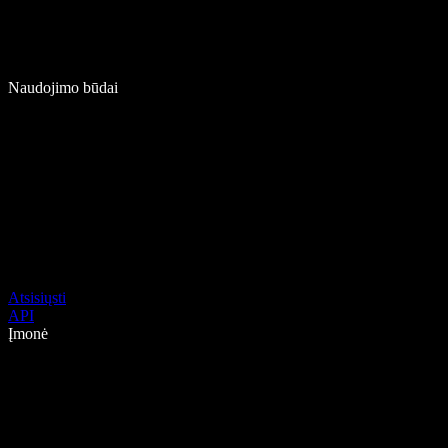
Naudojimo būdai
Atsisiųsti
API
Įmonė