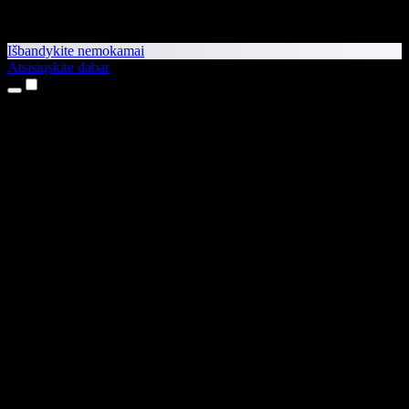
Išbandykite nemokamai
Atsisiųskite dabar
Produktai
Teksto skaitymas balsu
iPhone ir iPad programėlės
Android programėlė
Chrome plėtinys
Edge plėtinys
Interneto programėlė
Mac programėlė
Windows programėlė