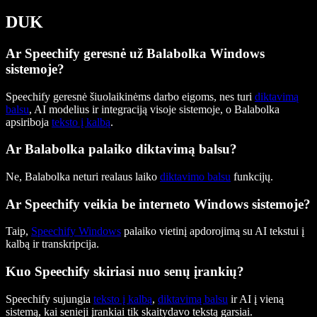
DUK
Ar Speechify geresnė už Balabolka Windows
sistemoje?
Speechify geresnė šiuolaikinėms darbo eigoms, nes turi
diktavimą
balsu
, AI modelius ir integraciją visoje sistemoje, o Balabolka
apsiriboja
teksto į kalbą
.
Ar Balabolka palaiko diktavimą balsu?
Ne, Balabolka neturi realaus laiko
diktavimo balsu
funkcijų.
Ar Speechify veikia be interneto Windows sistemoje?
Taip,
Speechify Windows
palaiko vietinį apdorojimą su AI tekstui į
kalbą ir transkripcija.
Kuo Speechify skiriasi nuo senų įrankių?
Speechify sujungia
teksto į kalbą
,
diktavimą balsu
ir AI į vieną
sistemą, kai senieji įrankiai tik skaitydavo tekstą garsiai.