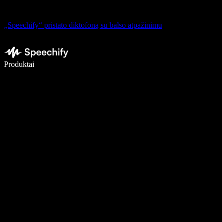
„Speechify“ pristato diktofoną su balso atpažinimu
Rašykite 5× greičiau naudodami diktavimą balsu
Produktai
Sužinokite daugiau