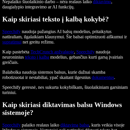
Nepalaiko šiuolaikinio darbo – nėra realaus laiko
diktavimo
,
daugialypio integravimo ar AI funkcijų.
Kaip skiriasi teksto į kalbą kokybė?
Speechify
naudoja pažangius AI balsų modelius, pritaikytus
natūraliam, ilgalaikiam klausymui. Šie balsai optimizuoti aiškumui ir
supratimui
net greitu režimu.
Kaip pastebėta
TechCrunch apžvalgoje
,
Speechify
naudoja
neuroninius
teksto į kalbą
modelius, gebančius kurti garsą įvairiais
greičiais.
Balabolka naudoja sistemos balsus, kurie dažnai skamba
robotizuotai ir nestabiliai, ypač skaitant ilgesnius
dokumentus
.
Speechify geresnė, nes sukurta kokybiškam, šiuolaikiniam garsiniam
turiniui.
Kaip skiriasi diktavimas balsu Windows
sistemoje?
Speechify
palaiko realaus laiko
diktavimą balsu
, kuris veikia visoje