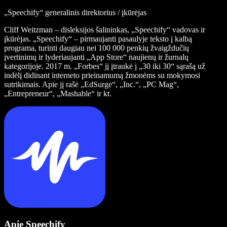
„Speechify“ generalinis direktorius / įkūrėjas
Cliff Weitzman – disleksijos šalininkas, „Speechify“ vadovas ir
įkūrėjas. „Speechify“ – pirmaujanti pasaulyje teksto į kalbą
programa, turinti daugiau nei 100 000 penkių žvaigždučių
įvertinimų ir lyderiaujanti „App Store“ naujienų ir žurnalų
kategorijoje. 2017 m. „Forbes“ jį įtraukė į „30 iki 30“ sąrašą už
indėlį didinant interneto prieinamumą žmonėms su mokymosi
sutrikimais. Apie jį rašė „EdSurge“, „Inc.“, „PC Mag“,
„Entrepreneur“, „Mashable“ ir kt.
Apie Speechify