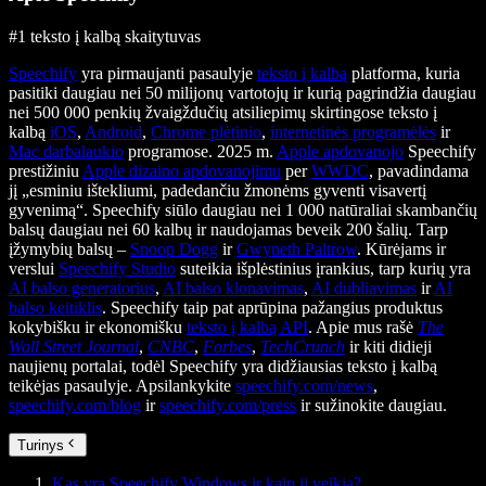
#1 teksto į kalbą skaitytuvas
Speechify
yra pirmaujanti pasaulyje
teksto į kalbą
platforma, kuria
pasitiki daugiau nei 50 milijonų vartotojų ir kurią pagrindžia daugiau
nei 500 000 penkių žvaigždučių atsiliepimų skirtingose teksto į
kalbą
iOS
,
Android
,
Chrome plėtinio
,
internetinės programėlės
ir
Mac darbalaukio
programose. 2025 m.
Apple apdovanojo
Speechify
prestižiniu
Apple dizaino apdovanojimu
per
WWDC
, pavadindama
jį „esminiu ištekliumi, padedančiu žmonėms gyventi visavertį
gyvenimą“. Speechify siūlo daugiau nei 1 000 natūraliai skambančių
balsų daugiau nei 60 kalbų ir naudojamas beveik 200 šalių. Tarp
įžymybių balsų –
Snoop Dogg
ir
Gwyneth Paltrow
. Kūrėjams ir
verslui
Speechify Studio
suteikia išplėstinius įrankius, tarp kurių yra
AI balso generatorius
,
AI balso klonavimas
,
AI dubliavimas
ir
AI
balso keitiklis
. Speechify taip pat aprūpina pažangius produktus
kokybišku ir ekonomišku
teksto į kalbą API
. Apie mus rašė
The
Wall Street Journal
,
CNBC
,
Forbes
,
TechCrunch
ir kiti didieji
naujienų portalai, todėl Speechify yra didžiausias teksto į kalbą
teikėjas pasaulyje. Apsilankykite
speechify.com/news
,
speechify.com/blog
ir
speechify.com/press
ir sužinokite daugiau.
Turinys
Kas yra Speechify Windows ir kaip ji veikia?