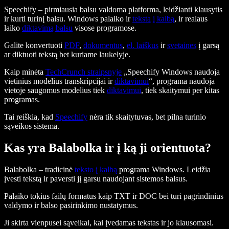
Speechify – pirmiausia balsu valdoma platforma, leidžianti klausytis
ir kurti turinį balsu. Windows palaiko ir
tekstą į kalbą
, ir realaus
laiko
diktavimą balsu
visose programose.
Galite konvertuoti
PDF
,
dokumentus
,
el. laiškus
ir
svetaines
į garsą
ar diktuoti tekstą bet kuriame laukelyje.
Kaip minėta
TechCrunch straipsnyje
„Speechify Windows naudoja
vietinius modelius transkripcijai ir
diktavimui
“, programa naudoja
vietoje saugomus modelius tiek
diktavimui
, tiek skaitymui per kitas
programas.
Tai reiškia, kad
Speechify
nėra tik skaitytuvas, bet pilna turinio
sąveikos sistema.
Kas yra Balabolka ir į ką ji orientuota?
Balabolka – tradicinė
teksto į kalbą
programa Windows. Leidžia
įvesti tekstą ir paversti jį garsu naudojant sistemos balsus.
Palaiko tokius failų formatus kaip TXT ir DOC bei turi pagrindinius
valdymo ir balso pasirinkimo nustatymus.
Ji skirta vienpusei sąveikai, kai įvedamas tekstas ir jo klausomasi.