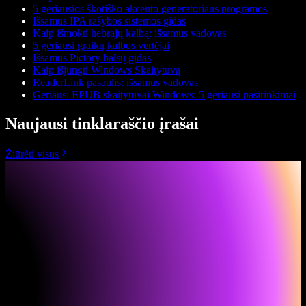
5 geriausios škotiško akcento generatoriaus programos
Išsamus IPA rašybos sistemos gidas
Kaip išmokti hebrajų kalbą: išsamus vadovas
5 geriausi graikų kalbos vertėjai
Išsamus Pictory balsų gidas
Kaip išjungti Windows Skaitytuvą
ReaderLink pasaulis: išsamus vadovas
Geriausi EPUB skaitytuvai Windows: 5 geriausi pasirinkimai
Naujausi tinklaraščio įrašai
Žiūrėti visus