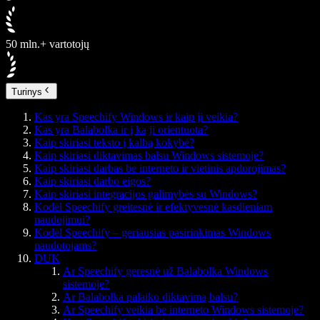
50 mln.+ vartotojų
Turinys
Kas yra Speechify Windows ir kaip ji veikia?
Kas yra Balabolka ir į ką ji orientuota?
Kaip skiriasi teksto į kalbą kokybė?
Kaip skiriasi diktavimas balsu Windows sistemoje?
Kaip skiriasi darbas be interneto ir vietinis apdorojimas?
Kaip skiriasi darbo eigos?
Kaip skiriasi integracijos galimybės su Windows?
Kodėl Speechify greitesnė ir efektyvesnė kasdieniam
naudojimui?
Kodėl Speechify – geriausias pasirinkimas Windows
naudotojams?
DUK
Ar Speechify geresnė už Balabolka Windows
sistemoje?
Ar Balabolka palaiko diktavimą balsu?
Ar Speechify veikia be interneto Windows sistemoje?