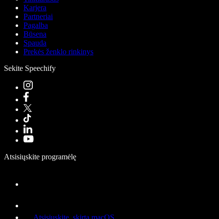
Karjera
Partneriai
Pagalba
Būsena
Spauda
Prekės ženklo rinkinys
Sekite Speechify
Atsisiųskite programėlę
Atsisiųskite, skirta macOS