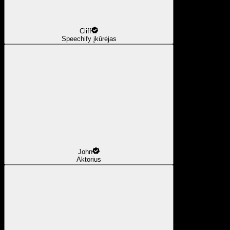
Cliff
Speechify įkūrėjas
John
Aktorius