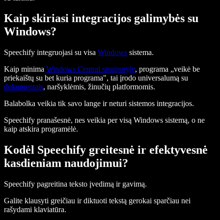
Kaip skiriasi integracijos galimybės su
Windows?
Speechify integruojasi su visa
Windows
sistema.
Kaip minima
Windows Central straipsnyje
, programa „veikė be
priekaištų su bet kuria programa", tai įrodo universalumą su
dokumentais
, naršyklėmis, žinučių platformomis.
Balabolka veikia tik savo lange ir neturi sistemos integracijos.
Speechify pranašesnė, nes veikia per visą Windows sistemą, o ne
kaip atskira programėlė.
Kodėl Speechify greitesnė ir efektyvesnė
kasdieniam naudojimui?
Speechify pagreitina teksto įvedimą ir gavimą.
Galite klausyti greičiau ir diktuoti tekstą gerokai sparčiau nei
rašydami klaviatūra.