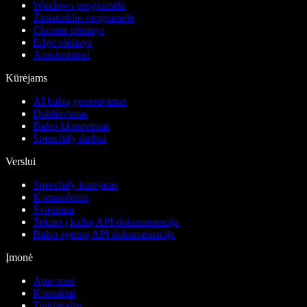
Windows programėlė
Žiniatinklio programėlė
Chrome plėtinys
Edge plėtinys
Atsisiuntimai
Kūrėjams
AI balsų generavimas
Dubliavimas
Balso klonavimas
Speechify darbui
Verslui
Speechify kūrėjams
Komandoms
Švietimui
Teksto į kalbą API dokumentacija
Balso agentų API dokumentacija
Įmonė
Apie mus
Kontaktai
Tinklaraštis