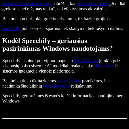
Windows Central apžvalga
pabrėžia, kad
diktavimas balsu
„ženkliai
greitesnis nei rašymas ranka“, tad efektyvumas akivaizdus.
Balabolka neturi tokių greičio privalumų, tik bazinį grojimą.
Speechify
pranašesnė – spartina tiek skaitymo, tiek rašymo darbus.
Kodėl Speechify – geriausias
pasirinkimas Windows naudotojams?
Speechify atspindi pokytį nuo paprastų
teksto į kalbą
įrankių prie
visapusių balso sistemų: AI modeliai, realaus laiko
diktavimas
ir
sistemos integracija vienoje platformoje.
Balabolka tinka tik baziniams
teksto į kalbą
poreikiams, bet
neatitinka šiuolaikinių
produktyvumo
reikalavimų.
Speechify geresnė, nes iš esmės keičia informacijos naudojimą per
Windows.