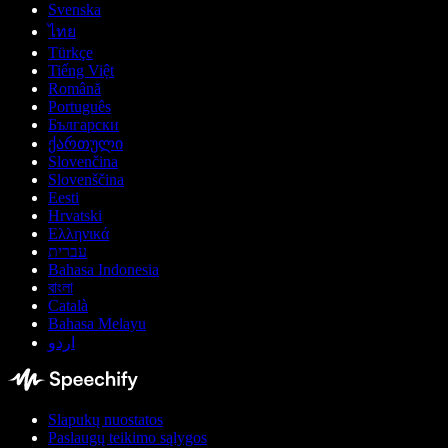
Svenska
ไทย
Türkçe
Tiếng Việt
Română
Português
Български
ქართული
Slovenčina
Slovenščina
Eesti
Hrvatski
Ελληνικά
עברית
Bahasa Indonesia
বাংলা
Català
Bahasa Melayu
اردو
Slapukų nuostatos
Paslaugų teikimo sąlygos