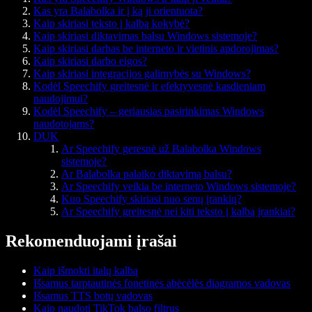
Kas yra Balabolka ir į ką ji orientuota?
Kaip skiriasi teksto į kalbą kokybė?
Kaip skiriasi diktavimas balsu Windows sistemoje?
Kaip skiriasi darbas be interneto ir vietinis apdorojimas?
Kaip skiriasi darbo eigos?
Kaip skiriasi integracijos galimybės su Windows?
Kodėl Speechify greitesnė ir efektyvesnė kasdieniam
naudojimui?
Kodėl Speechify – geriausias pasirinkimas Windows
naudotojams?
DUK
Ar Speechify geresnė už Balabolka Windows
sistemoje?
Ar Balabolka palaiko diktavimą balsu?
Ar Speechify veikia be interneto Windows sistemoje?
Kuo Speechify skiriasi nuo senų įrankių?
Ar Speechify greitesnė nei kiti teksto į kalbą įrankiai?
Rekomenduojami įrašai
Kaip išmokti italų kalbą
Išsamus tarptautinės fonetinės abėcėlės diagramos vadovas
Išsamus TTS botų vadovas
Kaip naudoti TikTok balso filtrus