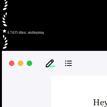
4.7
435 tūkst. atsiliepimų