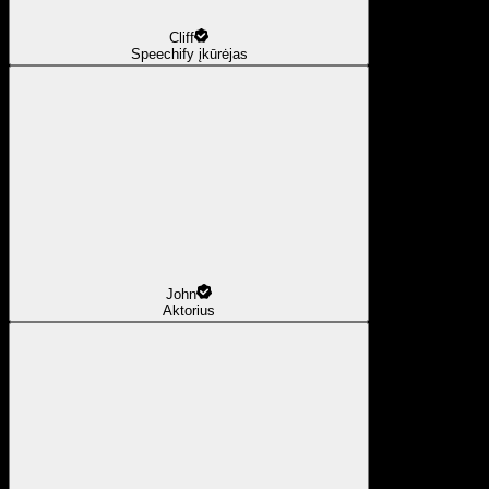
Cliff
Speechify įkūrėjas
John
Aktorius