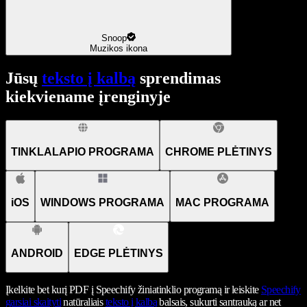
Snoop
Muzikos ikona
Jūsų
teksto į kalbą
sprendimas
kiekviename įrenginyje
TINKLALAPIO PROGRAMA
CHROME PLĖTINYS
iOS
WINDOWS PROGRAMA
MAC PROGRAMA
ANDROID
EDGE PLĖTINYS
Įkelkite bet kurį PDF į Speechify žiniatinklio programą ir leiskite
Speechify
garsiai skaityti
natūraliais
teksto į kalbą
balsais, sukurti santrauką ar net