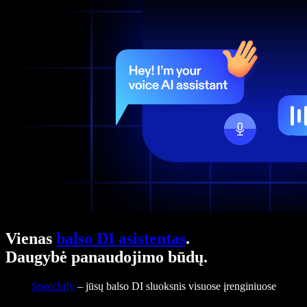
Vienas
balso DI asistentas
.
Daugybė panaudojimo būdų.
Speechify
– jūsų balso DI sluoksnis visuose įrenginiuose