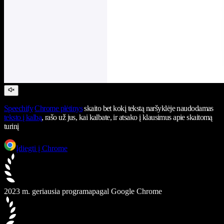
Speechify
Chrome plėtinys
skaito bet kokį tekstą naršyklėje naudodamas
teksto į kalbą
, rašo už jus, kai kalbate, ir atsako į klausimus apie skaitomą
turinį
Įdiegti į Chrome
2023 m. geriausia programa
pagal Google Chrome