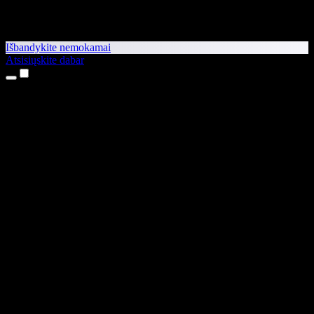
Išbandykite nemokamai
Atsisiųskite dabar
Produktai
Teksto skaitymas balsu
iPhone ir iPad programėlės
Android programėlė
Chrome plėtinys
Edge plėtinys
Interneto programėlė
Mac programėlė
Windows programėlė