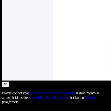
Paverskite bet kokį
tekstą į kalbą
,
kurkite podkastus
iš dokumento ar
aprašo ir klauskite
Speechify balso DI asistento
bet kur su
Android
programėle