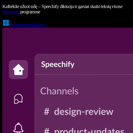
Kalbėkite užuot rašę – Speechify diktuoja ir garsiai skaito tekstą visose
Windows
programose
Atsisiųsti Windows