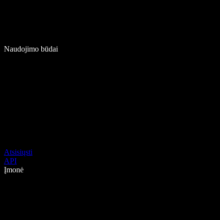
Naudojimo būdai
Atsisiųsti
API
Įmonė