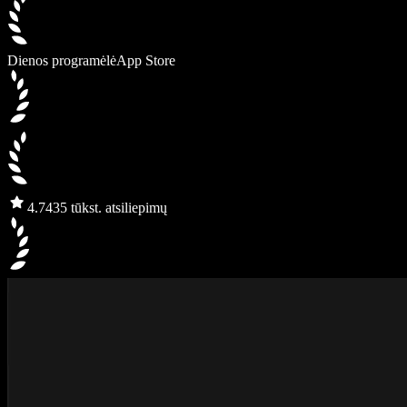
Dienos programėlė
App Store
4.7
435 tūkst. atsiliepimų