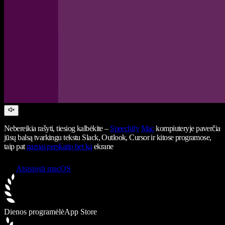
Nebereikia rašyti, tiesiog kalbėkite –
Speechify
Mac
kompiuteryje paverčia
jūsų balsą tvarkingu tekstu Slack, Outlook, Cursor ir kitose programose,
taip pat
garsiai perskaito bet ką
ekrane
Atsisiųsti macOS
Dienos programėlė
App Store