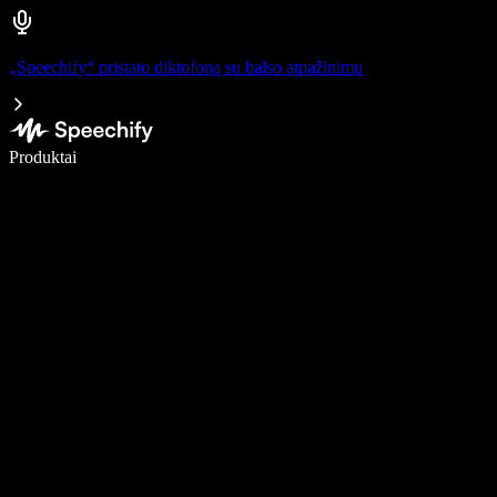
„Speechify“ pristato diktofoną su balso atpažinimu
Rašykite 5× greičiau naudodami diktavimą balsu
Produktai
Sužinokite daugiau