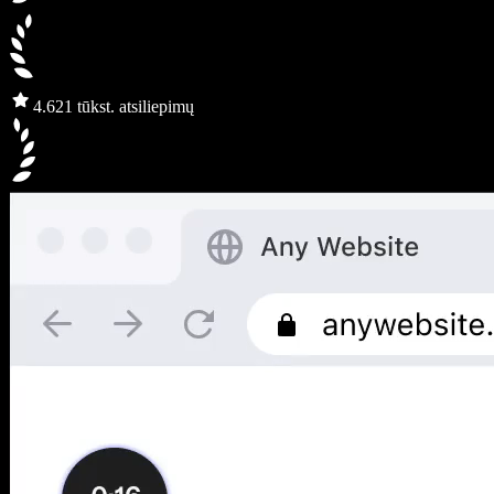
4.6
21 tūkst. atsiliepimų