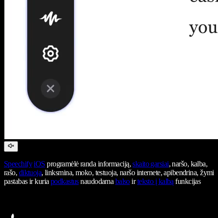
Speechify
iOS
programėlė randa informaciją,
skaito garsiai
, naršo, kalba,
rašo,
diktuoja
, linksmina, moko, testuoja, naršo internete, apibendrina, žymi
pastabas ir kuria
podkastus
naudodama
balso
ir
teksto į kalbą
funkcijas