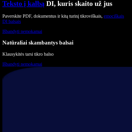
Teksto į kalbą
DI, kuris skaito už jus
Paverskite PDF, dokumentus ir kitą turinį tikroviškais,
emociškais
DI balsais
Išbandyti nemokamai
Natūraliai skambantys balsai
Klausykitės tarsi tikro balso
Išbandyti nemokamai