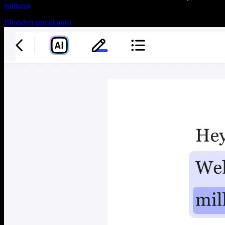
podkastą
Išbandyti nemokamai