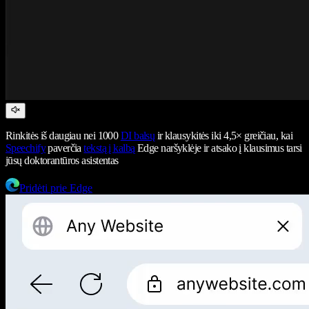
Rinkitės iš daugiau nei 1000
DI balsų
ir klausykitės iki 4,5× greičiau, kai
Speechify
paverčia
tekstą į kalbą
Edge naršyklėje ir atsako į klausimus tarsi
jūsų doktorantūros asistentas
Pridėti prie Edge