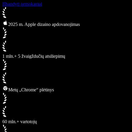
Išbandyti nemokamai
2025 m. Apple dizaino apdovanojimas
1 mln.+ 5 žvaigždučių atsiliepimų
Metų „Chrome“ plėtinys
60 mln.+ vartotojų