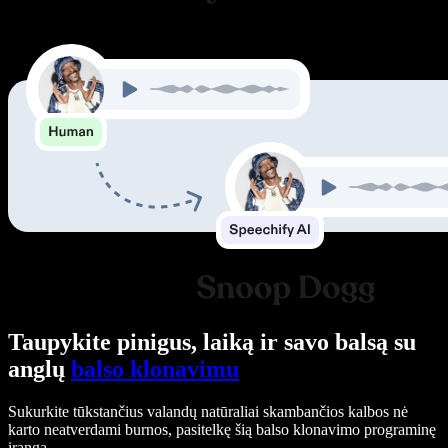
Taupykite pinigus, laiką ir savo balsą su
anglų
balso klonavimu
Sukurkite tūkstančius valandų natūraliai skambančios kalbos nė
karto neatverdami burnos, pasitelkę šią balso klonavimo programinę
įrangą.