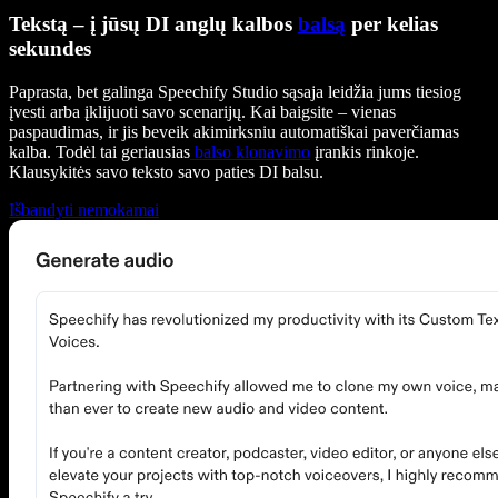
Tekstą – į jūsų DI anglų kalbos
balsą
per kelias
sekundes
Paprasta, bet galinga Speechify Studio sąsaja leidžia jums tiesiog
įvesti arba įklijuoti savo scenarijų. Kai baigsite – vienas
paspaudimas, ir jis beveik akimirksniu automatiškai paverčiamas
kalba. Todėl tai geriausias
balso klonavimo
įrankis rinkoje.
Klausykitės savo teksto savo paties DI balsu.
Išbandyti nemokamai