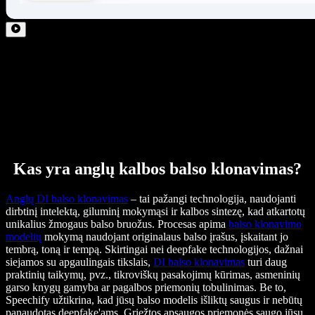
Kas yra anglų kalbos balso klonavimas?
Anglų DI balso klonavimas
– tai pažangi technologija, naudojanti
dirbtinį intelektą, giluminį mokymąsi ir kalbos sintezę, kad atkartotų
unikalius žmogaus balso bruožus. Procesas apima
balso klonavimo
modelių
mokymą naudojant originalaus balso įrašus, įskaitant jo
tembrą, toną ir tempą. Skirtingai nei deepfake technologijos, dažnai
siejamos su apgaulingais tikslais,
DI balso klonavimas
turi daug
praktinių taikymų, pvz., tikroviškų pasakojimų kūrimas, asmeninių
garso knygų gamyba ar pagalbos priemonių tobulinimas. Be to,
Speechify užtikrina, kad jūsų balso modelis išliktų saugus ir nebūtų
panaudotas deepfake'ams. Griežtos apsaugos priemonės saugo jūsų