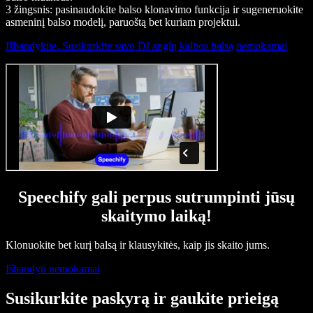
3 žingsnis: pasinaudokite balso klonavimo funkcija ir sugeneruokite
asmeninį balso modelį, paruoštą bet kuriam projektui.
Išbandykite. Susikurkite savo DI anglų kalbos balsą nemokamai
Speechify gali perpus sutrumpinti jūsų
skaitymo laiką!
Klonuokite bet kurį balsą ir klausykitės, kaip jis skaito jums.
Išbandyti nemokamai
Susikurkite paskyrą ir gaukite prieigą