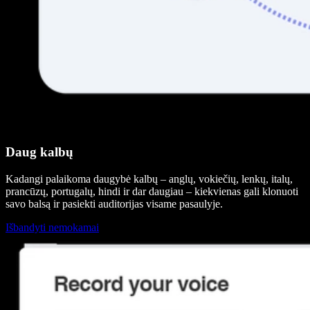
Daug kalbų
Kadangi palaikoma daugybė kalbų – anglų, vokiečių, lenkų, italų,
prancūzų, portugalų, hindi ir dar daugiau – kiekvienas gali klonuoti
savo balsą ir pasiekti auditorijas visame pasaulyje.
Išbandyti nemokamai