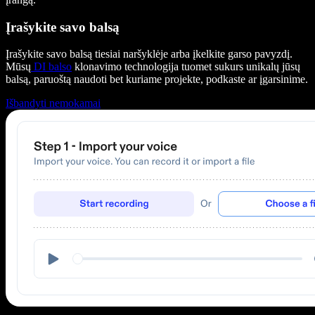
Įrašykite savo balsą
Įrašykite savo balsą tiesiai naršyklėje arba įkelkite garso pavyzdį.
Mūsų
DI balso
klonavimo technologija tuomet sukurs unikalų jūsų
balsą, paruoštą naudoti bet kuriame projekte, podkaste ar įgarsinime.
Išbandyti nemokamai