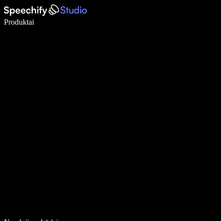
Rašykite 5× greičiau naudodami diktavimą balsu
Produktai
Sužinokite daugiau