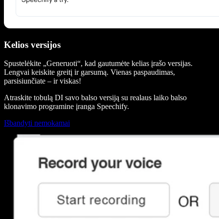
Kelios versijos
Spustelėkite „Generuoti“, kad gautumėte kelias įrašo versijas.
Lengvai keiskite greitį ir garsumą. Vienas paspaudimas,
parsisiunčiate – ir viskas!
Atraskite tobulą DI savo balso versiją su realaus laiko balso
klonavimo programine įranga Speechify.
Išbandyti nemokamai