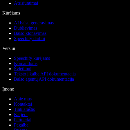
Atsisiuntimai
Kūrėjams
AI balsų generavimas
Dubliavimas
Balso klonavimas
Speechify darbui
Verslui
Speechify kūrėjams
Komandoms
Švietimui
Teksto į kalbą API dokumentacija
Balso agentų API dokumentacija
Įmonė
Apie mus
Kontaktai
Tinklaraštis
Karjera
Partneriai
Pagalba