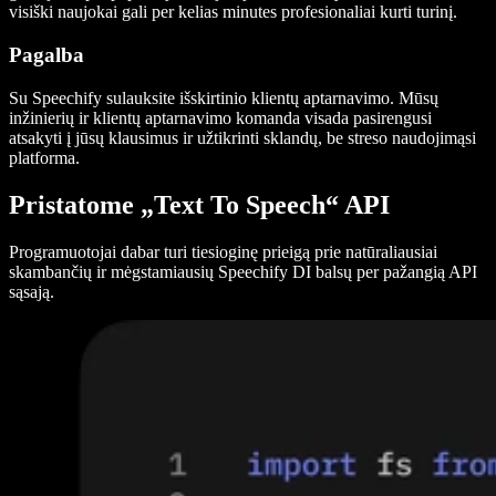
visiški naujokai gali per kelias minutes profesionaliai kurti turinį.
Pagalba
Su Speechify sulauksite išskirtinio klientų aptarnavimo. Mūsų
inžinierių ir klientų aptarnavimo komanda visada pasirengusi
atsakyti į jūsų klausimus ir užtikrinti sklandų, be streso naudojimąsi
platforma.
Pristatome „Text To Speech“ API
Programuotojai dabar turi tiesioginę prieigą prie natūraliausiai
skambančių ir mėgstamiausių Speechify DI balsų per pažangią API
sąsają.