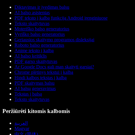
Diktavimas ir įvedimas balsu
AI balso asistentas
PDF teksto į kalbą funkcija Android įrenginiuose
Teksto skaitytuvas
Moteriško balso generatorius
Vyriško balso generatorius
Geriausios skaitymo programos disleksijai
Roboto balso generatorius
Anime teksto į kalbą
AI balso keitiklis
PDF garso skaitytuvas
Ar Google Docs gali man skaityti garsiai?
Chrome plėtinys tekstui į kalbą
Hindi kalbos tekstas į kalbą
PDF skaitymas balsu
AI balsų generavimas
Tekstas į balsą
Teksto skaitytuvas
Peržiūrėti kitomis kalbomis
العربية
Magyar
中文 (简体)