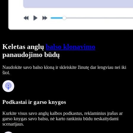
Keletas anglų
balso klonavimo
panaudojimo būdų
Naudokite savo balso kloną ir skleiskite žinutę dar lengviau nei iki
šiol.
Podkastai ir garso knygos
Kurkite visus savo anglų kalbos podkastus, reklaminius įrašus ar
garso knygas savo balsu, nė karto rankiniu būdu neskaitydami
scenarijaus.