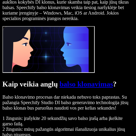
aukštos kokybės DI klonus, kurie skamba taip pat, kaip jūsų tikras
balsas. Speechify balso klonavimas veikia tiesiog naršyklėje bet
kuriame įrenginyje – Windows, Mac, iOS ar Android. Jokios
specialios programinės įrangos nereikia.
Kaip veikia anglų
balso klonavimas
?
Balso klonavimo procesas dar niekada nebuvo toks paprastas. Su
pažangia Speechify Studio DI balso generavimo technologija jūsų
balso klonas bus paruoštas naudoti vos per kelias sekundes!
1 žingsnis: įrašykite 20 sekundžių savo balso įrašą arba įkelkite
garso failą.
2 žingsnis: mūsų pažangūs algoritmai išanalizuoja unikalius jūsų
balso niuansus.