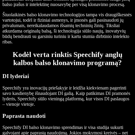
balso įrašus ir intelektinę nuosavybę per visą klonavimo procesą.
Šiuolaikinės balso klonavimo technologijos tampa vis draugiškesnės
vartotojui, todėl ir fiziniai asmenys, ir įmonės gali pasinaudoti jų
privalumais, nereikalaudamos išsamių techninių žinių. Tiksliai
atkurdama originalų balsą, ši technologija siūlo naujų, inovatyvių
būdų bendrauti su garsiniu turiniu ir kartu stumia dirbtinio intelekto
ribas.
Kodėl verta rinktis Speechify anglų
kalbos balso klonavimo programą?
DI lyderiai
Speechify yra inovacijų priešakyje ir leidžia kiekvienam pagerinti
savo kasdienybę išnaudojant DI galią. Kaip patikimas DI pramonės
lyderis, Speechify siūlo vieningą platformą, kur visos DI paslaugos
– vienoje vietoje.
Paprasta naudoti
Speechify DI balso klonavimo sprendimas ir visa studija sukurti
galvojant apie paprastą naudojimą. Jokios mokymosi kreivės – net