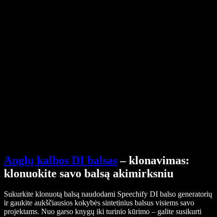
Pagalbos centras
PDF į garso failą keitiklis
Kainos
AI balso generatorius
Vartotojų istorijos
Google Docs skaitymas balsu
B2B sėkmės istorijos
Dirbtinio intelekto balso keitiklis
Atsiliepimai
Programėlės, kurios garsiai skaito tekstą
Spauda
Skaityk man
Teksto skaitymo balsu įrankis
Verslui
Susisiekti su pardavimų komanda
Speechify verslui ir mokykloms
Speechify Work
Speechify DSA
SIMBA balso agentai
Speechify kūrėjams
Anglų kalbos DI balsas
– klonavimas:
klonuokite savo balsą akimirksniu
Sukurkite klonuotą balsą naudodami Speechify DI balso generatorių
ir gaukite aukščiausios kokybės sintetinius balsus visiems savo
projektams. Nuo garso knygų iki turinio kūrimo – galite susikurti