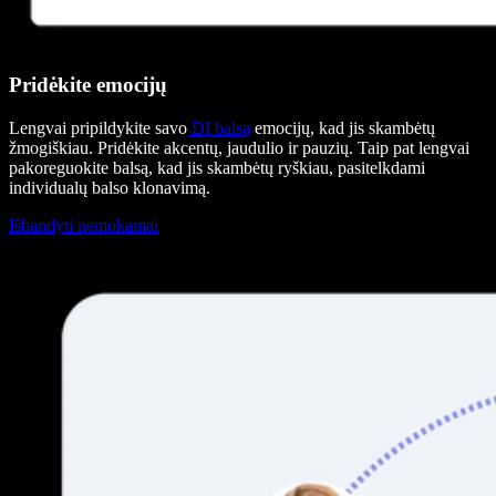
Pridėkite emocijų
Lengvai pripildykite savo
DI balsą
emocijų, kad jis skambėtų
žmogiškiau. Pridėkite akcentų, jaudulio ir pauzių. Taip pat lengvai
pakoreguokite balsą, kad jis skambėtų ryškiau, pasitelkdami
individualų balso klonavimą.
Išbandyti nemokamai