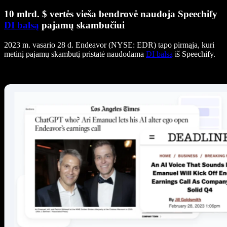
10 mlrd. $ vertės vieša bendrovė naudoja Speechify
DI balsą
pajamų skambučiui
2023 m. vasario 28 d. Endeavor (NYSE: EDR) tapo pirmąja, kuri
metinį pajamų skambutį pristatė naudodama
DI balsą
iš Speechify.