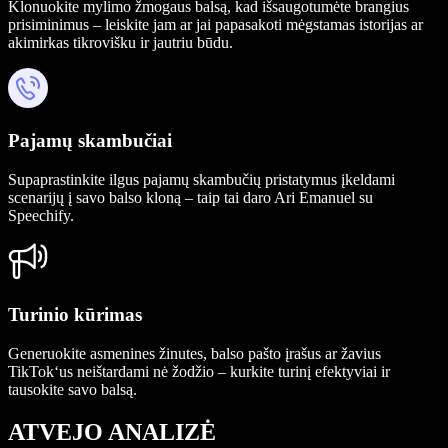
Klonuokite mylimo žmogaus balsą, kad išsaugotumėte brangius
prisiminimus – leiskite jam ar jai papasakoti mėgstamas istorijas ar
akimirkas tikrovišku ir jautriu būdu.
Pajamų skambučiai
Supaprastinkite ilgus pajamų skambučių pristatymus įkeldami
scenarijų į savo balso kloną – taip tai daro Ari Emanuel su
Speechify.
Turinio kūrimas
Generuokite asmenines žinutes, balso pašto įrašus ar žavius
TikTok‘us neištardami nė žodžio – kurkite turinį efektyviai ir
tausokite savo balsą.
ATVEJO ANALIZĖ