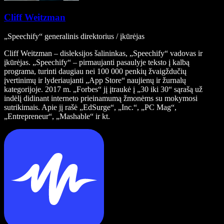
Cliff Weitzman
„Speechify“ generalinis direktorius / įkūrėjas
Cliff Weitzman – disleksijos šalininkas, „Speechify“ vadovas ir
įkūrėjas. „Speechify“ – pirmaujanti pasaulyje teksto į kalbą
programa, turinti daugiau nei 100 000 penkių žvaigždučių
įvertinimų ir lyderiaujanti „App Store“ naujienų ir žurnalų
kategorijoje. 2017 m. „Forbes“ jį įtraukė į „30 iki 30“ sąrašą už
indėlį didinant interneto prieinamumą žmonėms su mokymosi
sutrikimais. Apie jį rašė „EdSurge“, „Inc.“, „PC Mag“,
„Entrepreneur“, „Mashable“ ir kt.