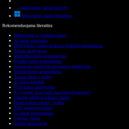
Atsisiųskite, skirta macOS
Atsisiųskite, skirta Windows
Rekomenduojama literatūra
Diktavimas ir įvedimas balsu
AI balso asistentas
PDF teksto į kalbą funkcija Android įrenginiuose
Teksto skaitytuvas
Moteriško balso generatorius
Vyriško balso generatorius
Geriausios skaitymo programos disleksijai
Roboto balso generatorius
Anime teksto į kalbą
AI balso keitiklis
PDF garso skaitytuvas
Ar Google Docs gali man skaityti garsiai?
Chrome plėtinys tekstui į kalbą
Hindi kalbos tekstas į kalbą
PDF skaitymas balsu
AI balsų generavimas
Tekstas į balsą
Teksto skaitytuvas