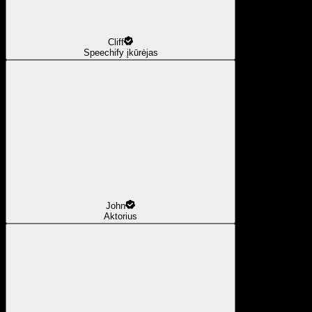
Cliff
Speechify įkūrėjas
John
Aktorius