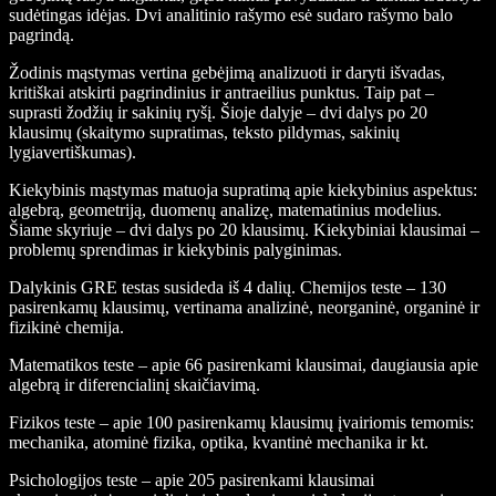
sudėtingas idėjas. Dvi analitinio rašymo esė sudaro rašymo balo
pagrindą.
Žodinis mąstymas vertina gebėjimą analizuoti ir daryti išvadas,
kritiškai atskirti pagrindinius ir antraeilius punktus. Taip pat –
suprasti žodžių ir sakinių ryšį. Šioje dalyje – dvi dalys po 20
klausimų (skaitymo supratimas, teksto pildymas, sakinių
lygiavertiškumas).
Kiekybinis mąstymas matuoja supratimą apie kiekybinius aspektus:
algebrą, geometriją, duomenų analizę, matematinius modelius.
Šiame skyriuje – dvi dalys po 20 klausimų. Kiekybiniai klausimai –
problemų sprendimas ir kiekybinis palyginimas.
Dalykinis GRE testas susideda iš 4 dalių. Chemijos teste – 130
pasirenkamų klausimų, vertinama analizinė, neorganinė, organinė ir
fizikinė chemija.
Matematikos teste – apie 66 pasirenkami klausimai, daugiausia apie
algebrą ir diferencialinį skaičiavimą.
Fizikos teste – apie 100 pasirenkamų klausimų įvairiomis temomis:
mechanika, atominė fizika, optika, kvantinė mechanika ir kt.
Psichologijos teste – apie 205 pasirenkami klausimai