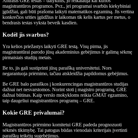
Antrasis GRE testas – dalykinis, jo reikalauja kai kurios
magistrantūros programos. Pvz., jei programai svarbūs kiekybiniai
įgūdžiai, gali būti prašoma laikyti matematikos egzaminą. Jis vertina
konkrečios srities įgūdžius ir laikomas tik kelis kartus per metus, o
bendrasis testas vyksta beveik kasdien.
Kodėl jis svarbus?
Yra kelios priežastys laikyti GRE testą. Visų pirma, jis
magistrantūrai parodo jūsų akademinius gebėjimus ir galimą sėkmę
pirmaisiais studijų metais.
Be to, jis gali sustiprinti jūsų paraišką universitetui. Nors
negarantuoja priėmimo, tačiau atskleidžia papildomus gebėjimus.
Be GRE balo paraiškos į konkurencingas magistrantūros studijas
dažnai net nesvarstomos. Norint stoti į magistro programą, GRE
dažnai būtinas. Kaip verslo mokykloms reikia GMAT egzamino,
taip daugeliui magistrantūros programų – GRE.
Kokie GRE privalumai?
Magistrantūros priėmimo komitetui GRE padeda prognozuoti
sėkmės tikimybę. Tai patogus būdas vienodais kriterijais įvertinti
paraiškų teikėjų sugebėjimus.