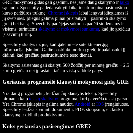
GRE mokymosi gidas gali gąsdinti, nes jame daug skaitymo ir
laiko
sąnaudų. Speechify padeda valdyti laiką ir sutrumpina pasiruošimo
kurso peržiūros trukmę.
Chrome įskiepis
labai lengvai įdiegiamas iš
jų svetainės. Įdiegus galima pilnai prisitaikyti – pasirinkti skaitymo
greitį bei balsą. Speechify padėjėjas sukurtas padėti studentams ir
visiems, turintiems
skaitymo ar mokymosi sunkumų
, kad jie greičiau
įsisavintų turinį.
Speechify skaitys už jus, kad galėtumėte sutelkti energiją
informacijai įsiminti. Galite pasirinkti norimą greitį ir palaipsniui jį
didinti, kad greičiau pasiruoštumėte testo dienai.
Skaitymo asistentas gali skaityti 500 žodžių per minutę greičiu – 2,5
karto greičiau nei įprastai – tačiau viską valdote patys.
Geriausia programėlė klausyti mokymosi gidą GRE
Yra daug programėlių, leidžiančių klausytis tekstų. Speechify
pirmauja kaip
tekstų skaitymo
programa, kuri paverčia tekstą garsu.
Yra Chrome įskiepis ir galima naudoti
Android
ar
IOS
įrenginiuose.
Speechify leidžia spartinti dokumentų, PDF, straipsnių, el. laiškų
klausymą ir didinti produktyvumą.
Koks geriausias pasirengimas GRE?