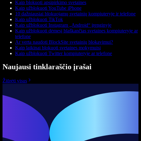
Kaip blokuoti apsipirkimo svetaines
Kaip užblokuoti YouTube iPhone
10 dažniausiai blokuojamų svetainių kompiuteryje ir telefone
Kaip užblokuoti TikTok
Kaip užblokuoti Instagram „Android“ įrenginyje
Kaip užblokuoti dėmesį blaškančias svetaines kompiuteryje ar
telefone
Ar verta naudoti BlockSite svetainių blokavimui?
Kaip laikinai blokuoti svetaines mokymuisi
Kaip užblokuoti Twitter kompiuteryje ar telefone
Naujausi tinklaraščio įrašai
Žiūrėti visus