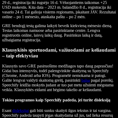
29 d., registracija iki rugsėjo 16 d. Vėluojantiems taikomas +25
USD mokestis. Kita data – 2023 m. balandžio 8 d., registracija iki
vasario 24 d. Tai galioja visiems regionams, įskaitant JAV. Rezultatai
online – po 1 mėnesio, ataskaita paštu – po 2 mėn.
GRE bendrąjį testą galima laikyti beveik kiekvieną mėnesio dieną.
Testas laikomas namuose arba pasirinktame centre. Lengva
registruotis online, laisvų laikų daug. Pasirinkus laiką ir datą,
užbaigiama registracija.
Klausykitės sportuodami, važiuodami ar keliaudami
– taip efektyviau
Klausytis savo GRE pasiruošimo medžiagos tapo daug paprasčiau!
Gidai bus intensyvūs, todėl palengvinkite skaitymą su Speechify
(Chrome, Android arba IOS). Programėlė nemokama ir patogi.
Galite lengvai valdyti skaitomą greitį, pasirinkti
balsą
pagal poreikį.
Speechify leidžia mokytis judant ar tuo pat metu užsiimti mėgstama
veikla. Klausykitės eidami ant bėgimo takelio ar keliaudami.
Tokios programos kaip Speechify padeda, jei turite disleksiją
Esant
disleksijai
gali būti sunku skaityti ilgus tekstus ir tai vargina.
Speechify padeda taupyti jėgas skaitydama už jus, tad lieka resursų