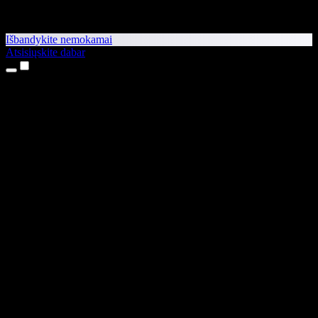
Išbandykite nemokamai
Atsisiųskite dabar
Produktai
Teksto skaitymas balsu
iPhone ir iPad programėlės
Android programėlė
Chrome plėtinys
Edge plėtinys
Interneto programėlė
Mac programėlė
Windows programėlė