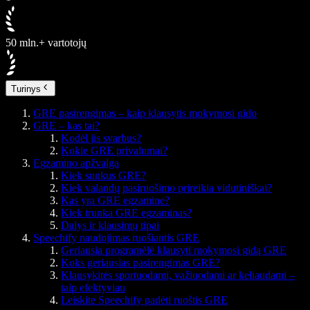
50 mln.+ vartotojų
Turinys
GRE pasirengimas – kaip klausytis mokymosi gido
GRE – kas tai?
Kodėl jis svarbus?
Kokie GRE privalumai?
Egzamino apžvalga
Kiek sunkus GRE?
Kiek valandų pasiruošimo prireikia vidutiniškai?
Kas yra GRE egzamine?
Kiek trunka GRE egzaminas?
Dalys ir klausimų tipai
Speechify naudojimas ruošiantis GRE
Geriausia programėlė klausyti mokymosi gidą GRE
Koks geriausias pasirengimas GRE?
Klausykitės sportuodami, važiuodami ar keliaudami –
taip efektyviau
Leiskite Speechify padėti ruoštis GRE