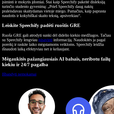
įsiminti ir mokytis įdomiai. Štai kaip Speechify pakeitė disleksiją
turinčio studento gyvenimą: „Prieš Speechify daug naktų
praleisdavau skaitydamas vietoje miego. Pamačius, kaip paprasta
naudotis ir kokybiškai skaito tekstą, apsiverkiau“.
Leiskite Speechify padėti ruoštis GRE
Ruoša GRE gali atrodyti sunki dėl didelio kiekio medžiagos. Tačiau
su Speechify lengviau
įsisavinti
informaciją. Naudokitės ja pagal
poreikį ir raskite laiko mėgstamoms veikloms. Speechify leidžia
išnaudoti laiką efektyviau net ir keliaujant.
Mėgaukitės pažangiausiais AI balsais, neribotu failų
kiekiu ir 24/7 pagalba
Išbandyti nemokamai