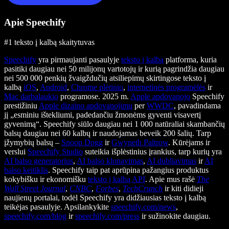
Apie Speechify
#1 teksto į kalbą skaitytuvas
Speechify
yra pirmaujanti pasaulyje
teksto į kalbą
platforma, kuria
pasitiki daugiau nei 50 milijonų vartotojų ir kurią pagrindžia daugiau
nei 500 000 penkių žvaigždučių atsiliepimų skirtingose teksto į
kalbą
iOS
,
Android
,
Chrome plėtinio
,
internetinės programėlės
ir
Mac darbalaukio
programose. 2025 m.
Apple apdovanojo
Speechify
prestižiniu
Apple dizaino apdovanojimu
per
WWDC
, pavadindama
jį „esminiu ištekliumi, padedančiu žmonėms gyventi visavertį
gyvenimą“. Speechify siūlo daugiau nei 1 000 natūraliai skambančių
balsų daugiau nei 60 kalbų ir naudojamas beveik 200 šalių. Tarp
įžymybių balsų –
Snoop Dogg
ir
Gwyneth Paltrow
. Kūrėjams ir
verslui
Speechify Studio
suteikia išplėstinius įrankius, tarp kurių yra
AI balso generatorius
,
AI balso klonavimas
,
AI dubliavimas
ir
AI
balso keitiklis
. Speechify taip pat aprūpina pažangius produktus
kokybišku ir ekonomišku
teksto į kalbą API
. Apie mus rašė
The
Wall Street Journal
,
CNBC
,
Forbes
,
TechCrunch
ir kiti didieji
naujienų portalai, todėl Speechify yra didžiausias teksto į kalbą
teikėjas pasaulyje. Apsilankykite
speechify.com/news
,
speechify.com/blog
ir
speechify.com/press
ir sužinokite daugiau.