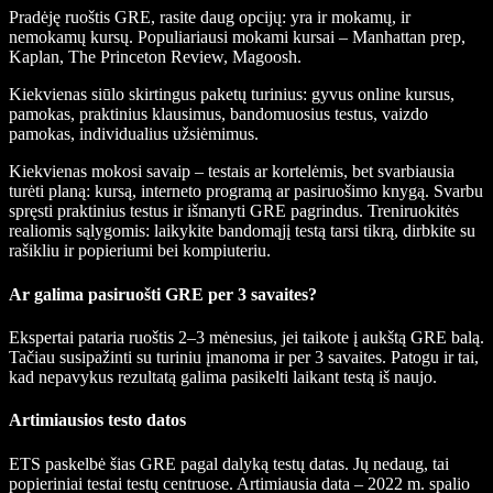
Pradėję ruoštis GRE, rasite daug opcijų: yra ir mokamų, ir
nemokamų kursų. Populiariausi mokami kursai – Manhattan prep,
Kaplan, The Princeton Review, Magoosh.
Kiekvienas siūlo skirtingus paketų turinius: gyvus online kursus,
pamokas, praktinius klausimus, bandomuosius testus, vaizdo
pamokas, individualius užsiėmimus.
Kiekvienas mokosi savaip – testais ar kortelėmis, bet svarbiausia
turėti planą: kursą, interneto programą ar pasiruošimo knygą. Svarbu
spręsti praktinius testus ir išmanyti GRE pagrindus. Treniruokitės
realiomis sąlygomis: laikykite bandomąjį testą tarsi tikrą, dirbkite su
rašikliu ir popieriumi bei kompiuteriu.
Ar galima pasiruošti GRE per 3 savaites?
Ekspertai pataria ruoštis 2–3 mėnesius, jei taikote į aukštą GRE balą.
Tačiau susipažinti su turiniu įmanoma ir per 3 savaites. Patogu ir tai,
kad nepavykus rezultatą galima pasikelti laikant testą iš naujo.
Artimiausios testo datos
ETS paskelbė šias GRE pagal dalyką testų datas. Jų nedaug, tai
popieriniai testai testų centruose. Artimiausia data – 2022 m. spalio