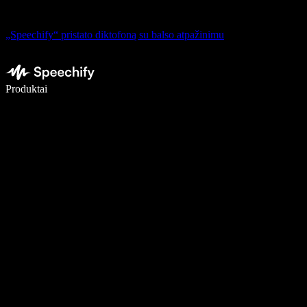
„Speechify“ pristato diktofoną su balso atpažinimu
Rašykite 5× greičiau naudodami diktavimą balsu
Produktai
Sužinokite daugiau