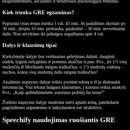
eksperimentinės, socialinės ir bendrosios psichologijos temomis.
Kiek trunka GRE egzaminas?
Paprastai visas testas trunka 3 val. 45 min. Jis padalintas skyriais po
30 min., įterpta 10 min. pertrauka, paskutinė – 30 min. nevertinama
dalis. Nuo atvykimo iki pabaigos sugaištama apie 4 val.
Dalys ir klausimų tipai
Kiekybinėje dalyje bus vertinamas gebėjimas dalinti, dauginti,
sudėti, lyginti nelyginius ir porinius skaičius ir pan. Pvz., jei 1/5 visų
studenčių iš Merilando mėgsta traškučius, o 1/3 studentų vaikinų –
nachos, kokia visų studentų dalis mėgsta traškučius?
Analitinio mąstymo dalyje reikės įvertinti tekstą ir iš jo išsitraukti
informaciją. Visi tekstai baigiasi klausimais, į kuriuos reikia atsakyti.
Pvz., „Kaip apibūdintumėte autoriaus požiūrį šia tema?“
Žodinio mąstymo dalyje studentai turės aptarti temą, pateikdami
pagrindinius argumentus ir laikydamiesi esė struktūros.
Speechify naudojimas ruošiantis GRE