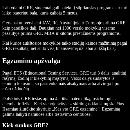
Laikydami GRE, studentai gali patekti į stipriausias programas ir turi
laiko pagerinti balą, kuris galioja 5 metus.
Geriausi universitetai JAV, JK, Australijoje ir Europoje priima GRE
kaip paraiškos dalį. Daugiau nei 1300 verslo mokyklų visame
pasaulyje priima GRE MBA ir kitoms prestižinėms programoms.
Kai kurios aukštosios mokyklos taiko studijų kainos mažinimą pagal
GRE rezultatą, net siūlo visą finansavimą už labai aukštą balą.
Egzamino apžvalga
Pagal ETS (Educational Testing Service), GRE turi 3 dalis: analitinį
rašymą, žodinį ir kiekybinį mąstymą. Visos dalys sudarytos iš
teminių klausimų su pasirenkamais atsakymais arba atvirojo tipo
rašto užduočių.
Dalykinis GRE testas apima 4 sritis: matematiką, psichologiją,
chemiją ir fiziką. Kiekvienoje srityje – skirtingas klausimų skaičius.
Išsamiau žiūrėkite skyriuje „Kas yra GRE egzamine“. Egzaminą
galima laikyti namuose arba testavimo centruose.
Kiek sunkus GRE?