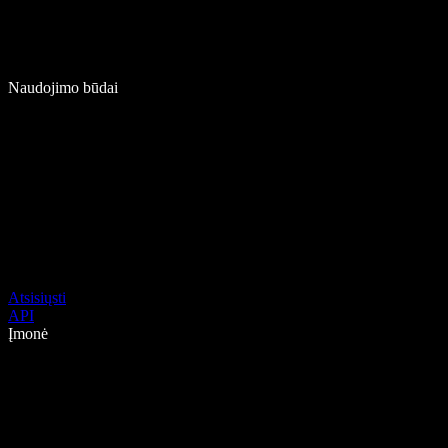
Naudojimo būdai
Atsisiųsti
API
Įmonė