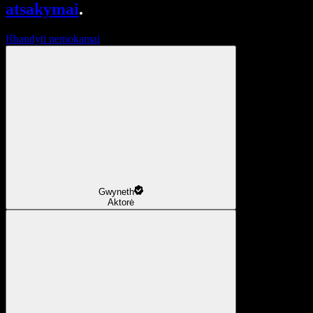
atsakymai
.
Išbandyti nemokamai
Gwyneth
Aktorė