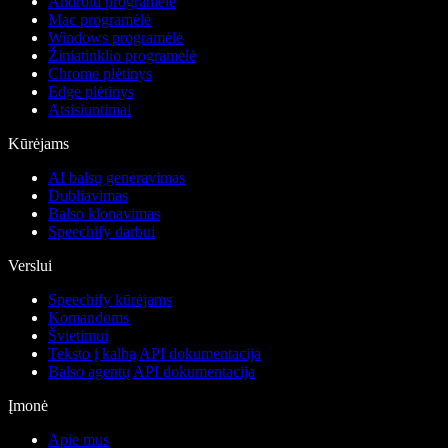
Android programėlė
Mac programėlė
Windows programėlė
Žiniatinklio programėlė
Chrome plėtinys
Edge plėtinys
Atsisiuntimai
Kūrėjams
AI balsų generavimas
Dubliavimas
Balso klonavimas
Speechify darbui
Verslui
Speechify kūrėjams
Komandoms
Švietimui
Teksto į kalbą API dokumentacija
Balso agentų API dokumentacija
Įmonė
Apie mus