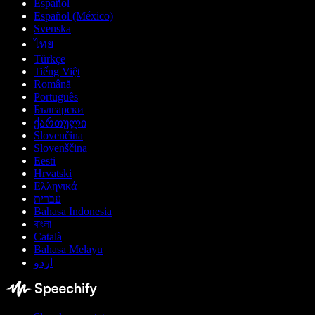
Español
Español (México)
Svenska
ไทย
Türkçe
Tiếng Việt
Română
Português
Български
ქართული
Slovenčina
Slovenščina
Eesti
Hrvatski
Ελληνικά
עברית
Bahasa Indonesia
বাংলা
Català
Bahasa Melayu
اردو