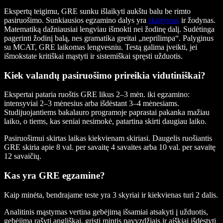
Ekspertų teigimu, GRE sunku išlaikyti aukštu balu be rimto
pasiruošimo. Sunkiausios egzamino dalys yra
skaitymas
ir žodynas.
Matematiką dažniausiai lengviau išmokti nei žodinę dalį. Sudėtinga
pagerinti žodinį balą, nes gramatika greitai „neprilimpa“. Palyginus
su MCAT, GRE laikomas lengvesniu. Testą galima įveikti, jei
išmokstate kritiškai mąstyti ir sistemiškai spręsti užduotis.
Kiek valandų pasiruošimo prireikia vidutiniškai?
Ekspertai pataria ruoštis GRE likus 2–3 mėn. iki egzamino:
intensyviai 2–3 mėnesius arba išdėstant 3–4 mėnesiams.
Studijuojantiems bakalauro programoje paprastai pakanka mažiau
laiko, o tiems, kas seniai nesimokė, patartina skirti daugiau laiko.
Pasiruošimui skirtas laikas kiekvienam skiriasi. Daugelis ruošiantis
GRE skiria apie 8 val. per savaitę 4 savaites arba 10 val. per savaitę
12 savaičių.
Kas yra GRE egzamine?
Kaip minėta, bendrajame teste yra 3 skyriai ir kiekvienas turi 2 dalis.
Analitinis mąstymas vertina gebėjimą išsamiai atsakyti į užduotis,
gebėjimą rašyti angliškai, grįsti mintis pavyzdžiais ir aiškiai išdėstyti