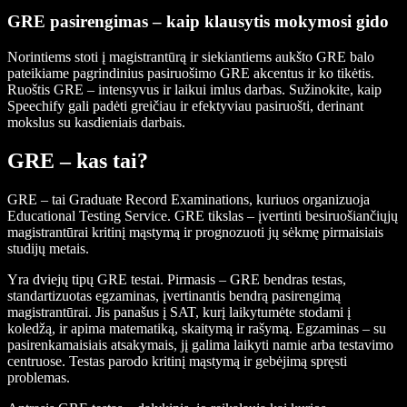
GRE pasirengimas – kaip klausytis mokymosi gido
Norintiems stoti į magistrantūrą ir siekiantiems aukšto GRE balo
pateikiame pagrindinius pasiruošimo GRE akcentus ir ko tikėtis.
Ruoštis GRE – intensyvus ir laikui imlus darbas. Sužinokite, kaip
Speechify gali padėti greičiau ir efektyviau pasiruošti, derinant
mokslus su kasdieniais darbais.
GRE – kas tai?
GRE – tai Graduate Record Examinations, kuriuos organizuoja
Educational Testing Service. GRE tikslas – įvertinti besiruošiančiųjų
magistrantūrai kritinį mąstymą ir prognozuoti jų sėkmę pirmaisiais
studijų metais.
Yra dviejų tipų GRE testai. Pirmasis – GRE bendras testas,
standartizuotas egzaminas, įvertinantis bendrą pasirengimą
magistrantūrai. Jis panašus į SAT, kurį laikytumėte stodami į
koledžą, ir apima matematiką, skaitymą ir rašymą. Egzaminas – su
pasirenkamaisiais atsakymais, jį galima laikyti namie arba testavimo
centruose. Testas parodo kritinį mąstymą ir gebėjimą spręsti
problemas.