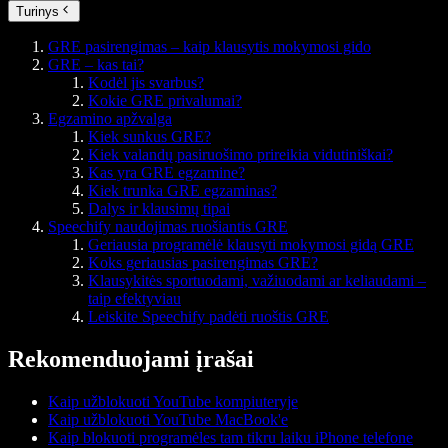
Turinys
GRE pasirengimas – kaip klausytis mokymosi gido
GRE – kas tai?
Kodėl jis svarbus?
Kokie GRE privalumai?
Egzamino apžvalga
Kiek sunkus GRE?
Kiek valandų pasiruošimo prireikia vidutiniškai?
Kas yra GRE egzamine?
Kiek trunka GRE egzaminas?
Dalys ir klausimų tipai
Speechify naudojimas ruošiantis GRE
Geriausia programėlė klausyti mokymosi gidą GRE
Koks geriausias pasirengimas GRE?
Klausykitės sportuodami, važiuodami ar keliaudami –
taip efektyviau
Leiskite Speechify padėti ruoštis GRE
Rekomenduojami įrašai
Kaip užblokuoti YouTube kompiuteryje
Kaip užblokuoti YouTube MacBook'e
Kaip blokuoti programėles tam tikru laiku iPhone telefone