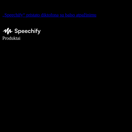
„Speechify“ pristato diktofoną su balso atpažinimu
Rašykite 5× greičiau naudodami diktavimą balsu
Produktai
Sužinokite daugiau