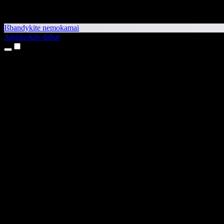
Išbandykite nemokamai
Atsisiųskite dabar
Produktai
Teksto skaitymas balsu
iPhone ir iPad programėlės
Android programėlė
Chrome plėtinys
Edge plėtinys
Interneto programėlė
Mac programėlė
Windows programėlė