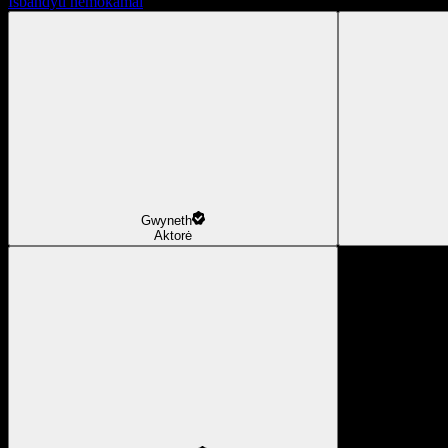
Išbandyti nemokamai
Gwyneth
Aktorė