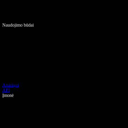
Naudojimo būdai
Atsisiųsti
API
Įmonė