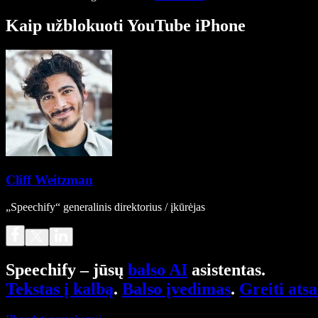
Kaip užblokuoti YouTube iPhone
Cliff Weitzman
„Speechify“ generalinis direktorius / įkūrėjas
Speechify – jūsų
balso AI
asistentas.
Tekstas į kalbą
.
Balso įvedimas
.
Greiti ats