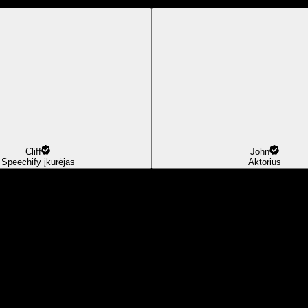
Cliff
John
Speechify įkūrėjas
Aktorius