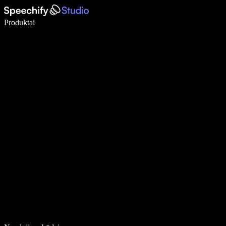
Rašykite 5× greičiau naudodami diktavimą balsu
Produktai
Sužinokite daugiau