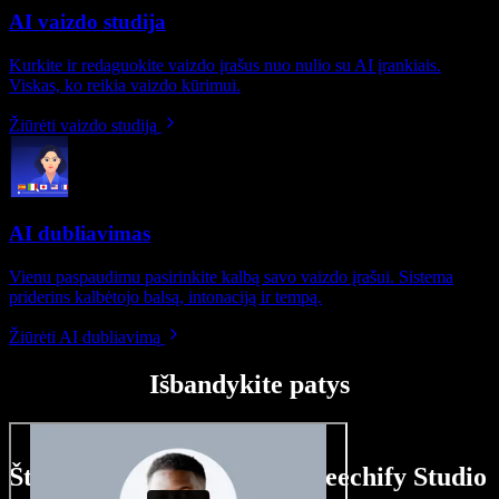
AI vaizdo studija
Kurkite ir redaguokite vaizdo įrašus nuo nulio su AI įrankiais.
Viskas, ko reikia vaizdo kūrimui.
Žiūrėti vaizdo studiją
AI dubliavimas
Vienu paspaudimu pasirinkite kalbą savo vaizdo įrašui. Sistema
priderins kalbėtojo balsą, intonaciją ir tempą.
Žiūrėti AI dubliavimą
Išbandykite patys
Štai ką galite nuveikti su Speechify Studio