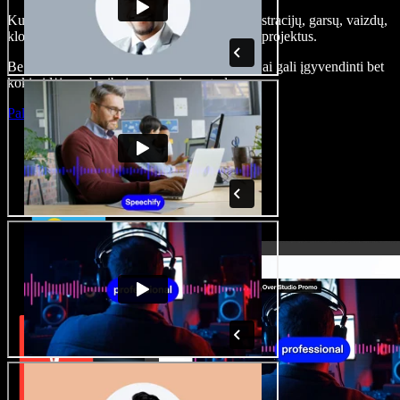
Kurkite įgarsinimus, pridėkite nemokamų iliustracijų, garsų, vaizdų,
klonuokite balsą – kurkite pilnus, įspūdingus projektus.
Be jokių mokymų ir viskas naršyklėje – kūrėjai gali įgyvendinti bet
kokią idėją, neberibojami senųjų metodų.
Paleisti studiją