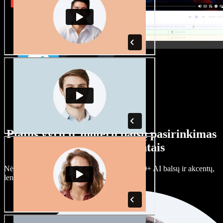
Platus vyrų ir moterų balsų pasirinkimas
su įvairiais akcentais
Nėra dviejų vienodų projektų. Rinkitės iš 100+ AI balsų ir akcentų,
lengvai juos prisitaikykite.