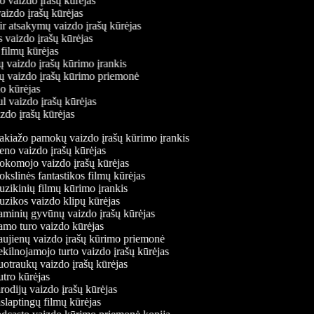
mo vaizdo įrašų kūrėjas
vaizdo įrašų kūrėjas
 ir atsakymų vaizdo įrašų kūrėjas
s vaizdo įrašų kūrėjas
 filmų kūrėjas
ų vaizdo įrašų kūrimo įrankis
nių vaizdo įrašų kūrimo priemonė
do kūrėjas
ul vaizdo įrašų kūrėjas
izdo įrašų kūrėjas
kiažo pamokų vaizdo įrašų kūrimo įrankis
no vaizdo įrašų kūrėjas
komojo vaizdo įrašų kūrėjas
slinės fantastikos filmų kūrėjas
zikinių filmų kūrimo įrankis
zikos vaizdo klipų kūrėjas
minių gyvūnų vaizdo įrašų kūrėjas
mo turo vaizdo kūrėjas
ujienų vaizdo įrašų kūrimo priemonė
ilnojamojo turto vaizdo įrašų kūrėjas
otraukų vaizdo įrašų kūrėjas
tro kūrėjas
odijų vaizdo įrašų kūrėjas
laptingų filmų kūrėjas