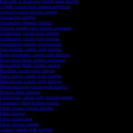
Klausimų ir atsakymų vaizdo įrašų kūrėjas
ASMR vaizdo įrašų kūrimo priemonė
Android vaizdo kūrimo įrankis
Animacijos kūrėjas
Animacinių filmukų kūrėjas
Anonso vaizdo įrašų kūrimo priemonė
Atsiliepimų vaizdo įrašų kūrėjas
Atsiliepimų vaizdo įrašų kūrėjas
Automatinis subtitrų generatorius
Automobilių vaizdo įrašų kūrėjas
Balso įgarsinimo vaizdo įrašų kūrėjas
Biografinių filmų kūrimo priemonė
Biografinių filmų kūrimo įrankis
Biudžeto vaizdo įrašų kūrėjas
Dainų tekstų vaizdo įrašų kūrėjas
Dekoravimo vaizdo įrašų kūrėjas
Demonstracinių vaizdo įrašų kūrėjas
Dramos filmų kūrėjas
Edukacinių vaizdo įrašų kūrimo įrankis
Fantastinių filmų kūrimo įrankis
Filmo anonso vaizdo kūrėjas
Filmo kūrėjas
Filmo redaktorius
Filmų kūrimo įrankis
Gamtos vaizdo įrašų kūrėjas