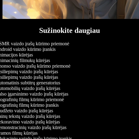
Sužinokite daugiau
MR vaizdo įrašų kūrimo priemonė
droid vaizdo kūrimo įrankis
imacijos kūrėjas
imacinių filmukų kūrėjas
onso vaizdo įrašų kūrimo priemonė
iliepimų vaizdo įrašų kūrėjas
iliepimų vaizdo įrašų kūrėjas
omatinis subtitrų generatorius
tomobilių vaizdo įrašų kūrėjas
so įgarsinimo vaizdo įrašų kūrėjas
ografinių filmų kūrimo priemonė
grafinių filmų kūrimo įrankis
džeto vaizdo įrašų kūrėjas
nų tekstų vaizdo įrašų kūrėjas
koravimo vaizdo įrašų kūrėjas
monstracinių vaizdo įrašų kūrėjas
amos filmų kūrėjas
ukacinių vaizdo įrašų kūrimo įrankis