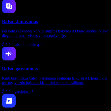
Balso klonavimas
Per kelias sekundes kurkite aukštos kokybės AI balso klonus. Nieko
diegti nereikia – viskas veikia naršyklėje.
Žiūrėti balso klonavimą
Balso įgarsinimas
Kurti tikroviškus balso įgarsinimus realiuoju laiku su AI. Įgarsinkite
tekstus, vaizdo įrašus ar kitą turinį bet kokiu stiliumi.
Žiūrėti įgarsinimą