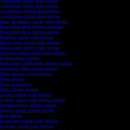
Atsiliepimų vaizdo įrašų kūrėjas
Atsiliepimų vaizdo įrašų kūrėjas
Automatinis subtitrų generatorius
Automobilių vaizdo įrašų kūrėjas
Balso įgarsinimo vaizdo įrašų kūrėjas
Biografinių filmų kūrimo priemonė
Biografinių filmų kūrimo įrankis
Biudžeto vaizdo įrašų kūrėjas
Dainų tekstų vaizdo įrašų kūrėjas
Dekoravimo vaizdo įrašų kūrėjas
Demonstracinių vaizdo įrašų kūrėjas
Dramos filmų kūrėjas
Edukacinių vaizdo įrašų kūrimo įrankis
Fantastinių filmų kūrimo įrankis
Filmo anonso vaizdo kūrėjas
Filmo kūrėjas
Filmo redaktorius
Filmų kūrimo įrankis
Gamtos vaizdo įrašų kūrėjas
Gerbėjų vaizdo įrašų kūrimo įrankis
Instagram Reels kūrimo įrankis
Interviu vaizdo kūrimo įrankis
Intro kūrėjas
Išpakavimo vaizdo įrašų kūrėjas
Kelionių vaizdo įrašų kūrėjas