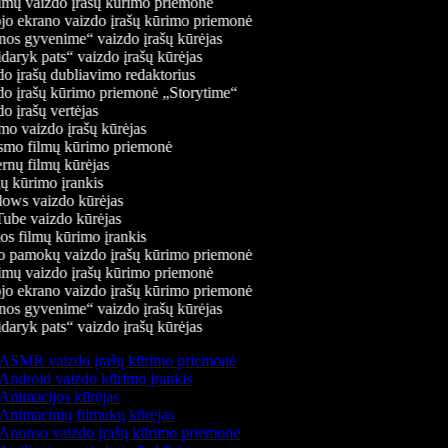
mų vaizdo įrašų kūrimo priemonė
jo ekrano vaizdo įrašų kūrimo priemonė
os gyvenime“ vaizdo įrašų kūrėjas
daryk pats“ vaizdo įrašų kūrėjas
o įrašų dubliavimo redaktorius
o įrašų kūrimo priemonė „Storytime“
 įrašų vertėjas
o vaizdo įrašų kūrėjas
mo filmų kūrimo priemonė
rnų filmų kūrėjas
 kūrimo įrankis
ws vaizdo kūrėjas
be vaizdo kūrėjas
s filmų kūrimo įrankis
 pamokų vaizdo įrašų kūrimo priemonė
mų vaizdo įrašų kūrimo priemonė
jo ekrano vaizdo įrašų kūrimo priemonė
os gyvenime“ vaizdo įrašų kūrėjas
daryk pats“ vaizdo įrašų kūrėjas
ASMR vaizdo įrašų kūrimo priemonė
Android vaizdo kūrimo įrankis
Animacijos kūrėjas
Animacinių filmukų kūrėjas
Anonso vaizdo įrašų kūrimo priemonė