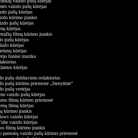
ų tinklų vaizdo įrašų kūrėjas
stės vaizdo įrašų kūrėjas
izdo įrašų kūrėjas
aizdo kūrimo įrankis
aizdo įrašų kūrėjas
filmų kūrėjas
tražių filmų kūrimo įrankis
do įrašų kūrėjas
oliažo kūrėjas
vietimų kūrėjas
ūrėjo foninė muzika
edaktorius
eklamos kūrėjas
o įrašų dubliavimo redaktorius
o įrašų kūrimo priemonė „Storytime“
 įrašų vertėjas
o vaizdo įrašų kūrėjas
mo filmų kūrimo priemonė
rnų filmų kūrėjas
 kūrimo įrankis
ws vaizdo kūrėjas
be vaizdo kūrėjas
s filmų kūrimo įrankis
 pamokų vaizdo įrašų kūrimo priemonė