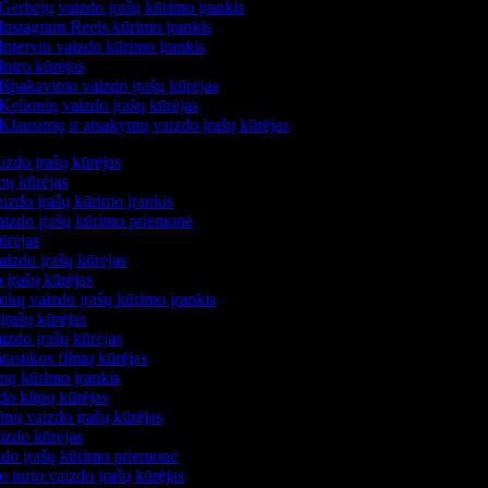
Gerbėjų vaizdo įrašų kūrimo įrankis
Instagram Reels kūrimo įrankis
Interviu vaizdo kūrimo įrankis
Intro kūrėjas
Išpakavimo vaizdo įrašų kūrėjas
Kelionių vaizdo įrašų kūrėjas
Klausimų ir atsakymų vaizdo įrašų kūrėjas
izdo įrašų kūrėjas
lmų kūrėjas
izdo įrašų kūrimo įrankis
vaizdo įrašų kūrimo priemonė
kūrėjas
aizdo įrašų kūrėjas
 įrašų kūrėjas
okų vaizdo įrašų kūrimo įrankis
įrašų kūrėjas
izdo įrašų kūrėjas
ntastikos filmų kūrėjas
lmų kūrimo įrankis
do klipų kūrėjas
nų vaizdo įrašų kūrėjas
aizdo kūrėjas
izdo įrašų kūrimo priemonė
o turto vaizdo įrašų kūrėjas