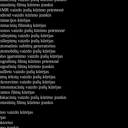
tastinių filmų kūrimo įrankis
MR vaizdo įrašų kūrimo priemonė
droid vaizdo kūrimo įrankis
imacijos kūrėjas
imacinių filmukų kūrėjas
onso vaizdo įrašų kūrimo priemonė
iliepimų vaizdo įrašų kūrėjas
iliepimų vaizdo įrašų kūrėjas
omatinis subtitrų generatorius
tomobilių vaizdo įrašų kūrėjas
so įgarsinimo vaizdo įrašų kūrėjas
ografinių filmų kūrimo priemonė
grafinių filmų kūrimo įrankis
džeto vaizdo įrašų kūrėjas
nų tekstų vaizdo įrašų kūrėjas
koravimo vaizdo įrašų kūrėjas
monstracinių vaizdo įrašų kūrėjas
amos filmų kūrėjas
ukacinių vaizdo įrašų kūrimo įrankis
tastinių filmų kūrimo įrankis
onso vaizdo kūrėjas
rėjas
daktorius
rimo įrankis