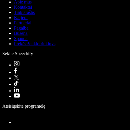
Apie mus
Kontaktai
Tinklaraštis
Karjera
Partneriai
Pagalba
Būsena
Spauda
Prekės ženklo rinkinys
Sekite Speechify
Atsisiųskite programėlę