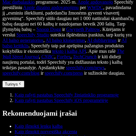
Mac darbalaukio
programose. 2025 m.
Apple apdovanojo
Speechify
prestižiniu
Apple dizaino apdovanojimu
per
WWDC
, pavadindama
jį „esminiu ištekliumi, padedančiu žmonėms gyventi visavertį
gyvenimą“. Speechify siūlo daugiau nei 1 000 natūraliai skambančių
balsų daugiau nei 60 kalbų ir naudojamas beveik 200 šalių. Tarp
įžymybių balsų –
Snoop Dogg
ir
Gwyneth Paltrow
. Kūrėjams ir
verslui
Speechify Studio
suteikia išplėstinius įrankius, tarp kurių yra
AI balso generatorius
,
AI balso klonavimas
,
AI dubliavimas
ir
AI
balso keitiklis
. Speechify taip pat aprūpina pažangius produktus
kokybišku ir ekonomišku
teksto į kalbą API
. Apie mus rašė
The
Wall Street Journal
,
CNBC
,
Forbes
,
TechCrunch
ir kiti didieji
naujienų portalai, todėl Speechify yra didžiausias teksto į kalbą
teikėjas pasaulyje. Apsilankykite
speechify.com/news
,
speechify.com/blog
ir
speechify.com/press
ir sužinokite daugiau.
Turinys
Kaip rašyti pastabas Speechify žiniatinklio programoje
Kaip rašyti pastabas Speechify iOS programėlėje
Rekomenduojami įrašai
Kaip išmokti lenkų kalbą
Kaip išmokti norvegišką akcentą