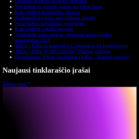
Dirbtinio intelekto poveikis švietimui
IPA lentelė su garsais: viskas, ką reikia žinoti
Kaip įvaldyti korėjietišką akcentą
Pradedančiojo gidas apie reklamą Spotify
Persų kalbos turtingumo tyrinėjimas
Kaip įvaldyti vokišką akcentą
Atrakinkite garso magiją: geriausias teksto į kalbą
generatorius 2024
Teksto į kalbą technologijos Commodore 64 kompiuteryje
Teksto į kalbą 50 000 simbolių: Išsamus vadovas
Pavadinimas: Teksto pavertimas į kalbą – išsamus vadovas
Naujausi tinklaraščio įrašai
Žiūrėti visus