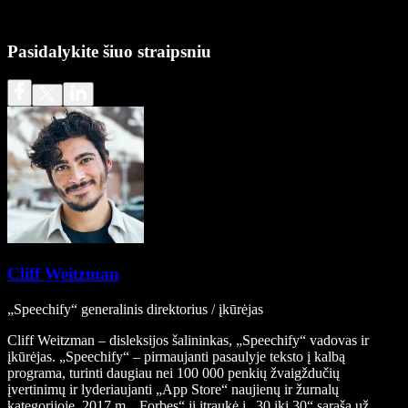
Pasidalykite šiuo straipsniu
Cliff Weitzman
„Speechify“ generalinis direktorius / įkūrėjas
Cliff Weitzman – disleksijos šalininkas, „Speechify“ vadovas ir
įkūrėjas. „Speechify“ – pirmaujanti pasaulyje teksto į kalbą
programa, turinti daugiau nei 100 000 penkių žvaigždučių
įvertinimų ir lyderiaujanti „App Store“ naujienų ir žurnalų
kategorijoje. 2017 m. „Forbes“ jį įtraukė į „30 iki 30“ sąrašą už