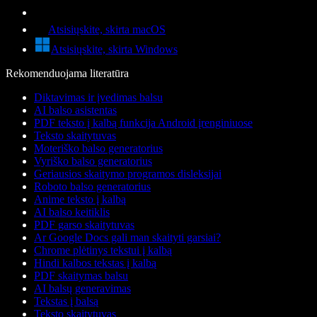
Atsisiųskite, skirta macOS
Atsisiųskite, skirta Windows
Rekomenduojama literatūra
Diktavimas ir įvedimas balsu
AI balso asistentas
PDF teksto į kalbą funkcija Android įrenginiuose
Teksto skaitytuvas
Moteriško balso generatorius
Vyriško balso generatorius
Geriausios skaitymo programos disleksijai
Roboto balso generatorius
Anime teksto į kalbą
AI balso keitiklis
PDF garso skaitytuvas
Ar Google Docs gali man skaityti garsiai?
Chrome plėtinys tekstui į kalbą
Hindi kalbos tekstas į kalbą
PDF skaitymas balsu
AI balsų generavimas
Tekstas į balsą
Teksto skaitytuvas