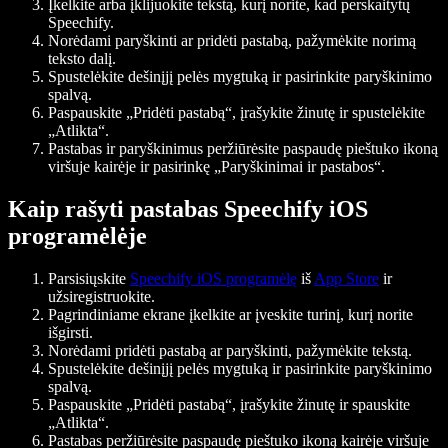
Įkelkite arba įklijuokite tekstą, kurį norite, kad perskaitytų
Speechify.
Norėdami paryškinti ar pridėti pastabą, pažymėkite norimą
teksto dalį.
Spustelėkite dešinįjį pelės mygtuką ir pasirinkite paryškinimo
spalvą.
Paspauskite „Pridėti pastabą“, įrašykite žinutę ir spustelėkite
„Atlikta“.
Pastabas ir paryškinimus peržiūrėsite paspaudę pieštuko ikoną
viršuje kairėje ir pasirinkę „Paryškinimai ir pastabos“.
Kaip rašyti pastabas Speechify iOS
programėlėje
Parsisiųskite
Speechify iOS programėlę
iš
App Store
ir
užsiregistruokite.
Pagrindiniame ekrane įkelkite ar įveskite turinį, kurį norite
išgirsti.
Norėdami pridėti pastabą ar paryškinti, pažymėkite tekstą.
Spustelėkite dešinįjį pelės mygtuką ir pasirinkite paryškinimo
spalvą.
Paspauskite „Pridėti pastabą“, įrašykite žinutę ir spauskite
„Atlikta“.
Pastabas peržiūrėsite paspaudę pieštuko ikoną kairėje viršuje