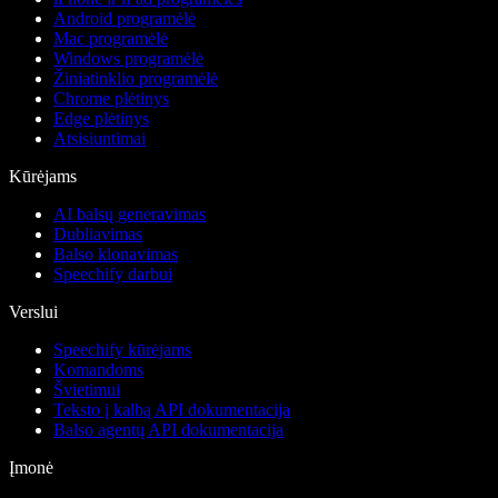
Android programėlė
Mac programėlė
Windows programėlė
Žiniatinklio programėlė
Chrome plėtinys
Edge plėtinys
Atsisiuntimai
Kūrėjams
AI balsų generavimas
Dubliavimas
Balso klonavimas
Speechify darbui
Verslui
Speechify kūrėjams
Komandoms
Švietimui
Teksto į kalbą API dokumentacija
Balso agentų API dokumentacija
Įmonė