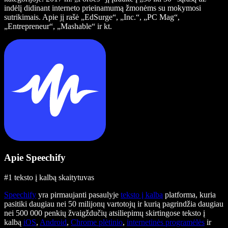
indėlį didinant interneto prieinamumą žmonėms su mokymosi
sutrikimais. Apie jį rašė „EdSurge“, „Inc.“, „PC Mag“,
„Entrepreneur“, „Mashable“ ir kt.
Apie Speechify
#1 teksto į kalbą skaitytuvas
Speechify
yra pirmaujanti pasaulyje
teksto į kalbą
platforma, kuria
pasitiki daugiau nei 50 milijonų vartotojų ir kurią pagrindžia daugiau
nei 500 000 penkių žvaigždučių atsiliepimų skirtingose teksto į
kalbą
iOS
,
Android
,
Chrome plėtinio
,
internetinės programėlės
ir