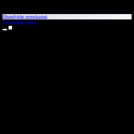
Išbandykite nemokamai
Atsisiųskite dabar
Produktai
Teksto skaitymas balsu
iPhone ir iPad programėlės
Android programėlė
Chrome plėtinys
Edge plėtinys
Interneto programėlė
Mac programėlė
Windows programėlė