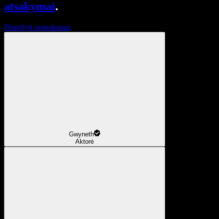
atsakymai
.
Išbandyti nemokamai
Gwyneth
Aktorė