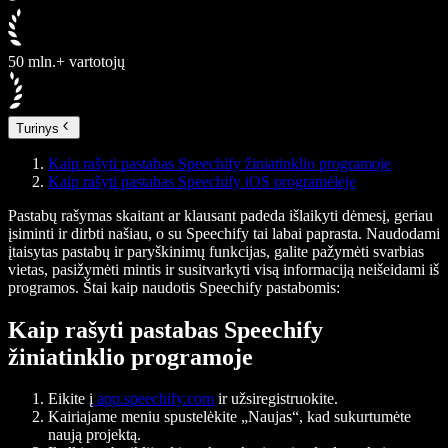
50 mln.+ vartotojų
Turinys
Kaip rašyti pastabas Speechify žiniatinklio programoje
Kaip rašyti pastabas Speechify iOS programėlėje
Pastabų rašymas skaitant ar klausant padeda išlaikyti dėmesį, geriau
įsiminti ir dirbti našiau, o su Speechify tai labai paprasta. Naudodami
įtaisytas pastabų ir paryškinimų funkcijas, galite pažymėti svarbias
vietas, pasižymėti mintis ir susitvarkyti visą informaciją neišeidami iš
programos. Štai kaip naudotis Speechify pastabomis:
Kaip rašyti pastabas Speechify
žiniatinklio programoje
Eikite į
app.speechify.com
ir užsiregistruokite.
Kairiajame meniu spustelėkite „Naujas“, kad sukurtumėte
naują projektą.