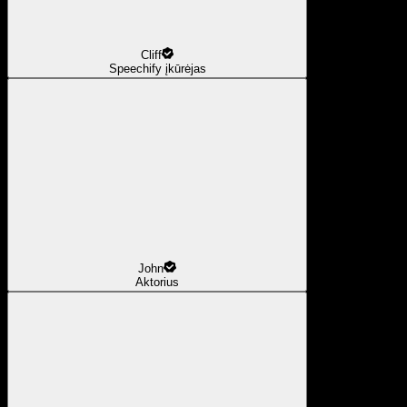
Cliff
Speechify įkūrėjas
John
Aktorius