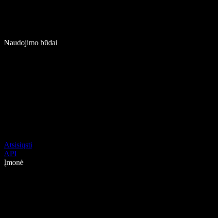
Naudojimo būdai
Atsisiųsti
API
Įmonė