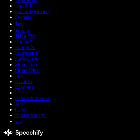
Українська
Español
Español (México)
Svenska
ไทย
Türkçe
Tiếng Việt
Română
Português
Български
ქართული
Slovenčina
Slovenščina
Eesti
Hrvatski
Ελληνικά
עברית
Bahasa Indonesia
বাংলা
Català
Bahasa Melayu
اردو