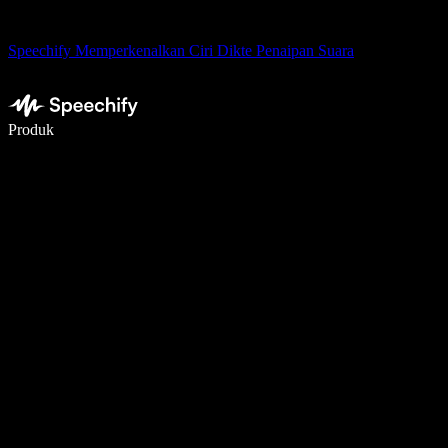
Speechify Memperkenalkan Ciri Dikte Penaipan Suara
Tulis 5× lebih pantas dengan menaip menggunakan suara
Produk
Ketahui Lebih Lanjut