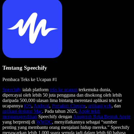
Tentang Speechify
Pembaca Teks ke Ucapan #1
Speechify
ialah platform
teks ke ucapan
terkemuka dunia,
dipercayai oleh lebih 50 juta pengguna dan disokong oleh lebih
daripada 500,000 ulasan lima bintang merentasi aplikasi teks ke
ucapannya
iOS
,
Android
,
Pemalam Chrome
,
aplikasi web
, dan
aplikasi desktop Mac
. Pada tahun 2025,
Apple telah
menganugerahkan
Speechify dengan
Anugerah Reka Bentuk Apple
yang berprestij di
WWDC
, menyifatkannya sebagai “sumber
penting yang membantu orang menjalani hidup mereka.” Speechify
menawarkan lebih 1,000 suara semula jadi dalam lebih 60 bahasa