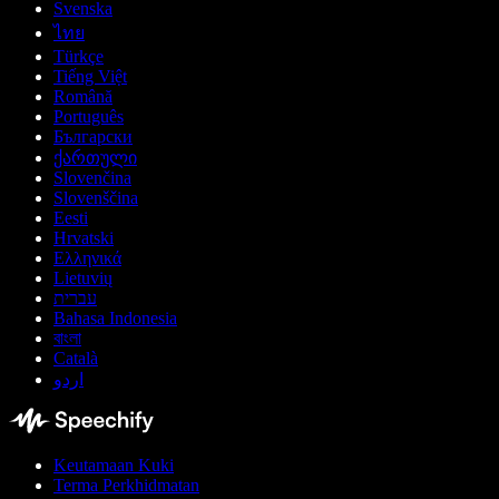
Svenska
ไทย
Türkçe
Tiếng Việt
Română
Português
Български
ქართული
Slovenčina
Slovenščina
Eesti
Hrvatski
Ελληνικά
Lietuvių
עברית
Bahasa Indonesia
বাংলা
Català
اردو
Keutamaan Kuki
Terma Perkhidmatan