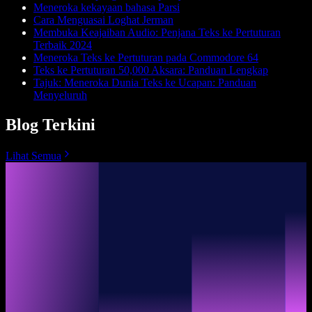
Meneroka kekayaan bahasa Parsi
Cara Menguasai Loghat Jerman
Membuka Keajaiban Audio: Penjana Teks ke Pertuturan
Terbaik 2024
Meneroka Teks ke Pertuturan pada Commodore 64
Teks ke Pertuturan 50,000 Aksara: Panduan Lengkap
Tajuk: Meneroka Dunia Teks ke Ucapan: Panduan
Menyeluruh
Blog Terkini
Lihat Semua