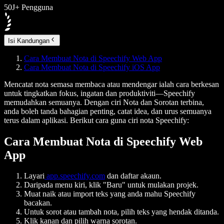
50J+ Pengguna
Isi Kandungan
Cara Membuat Nota di Speechify Web App
Cara Membuat Nota di Speechify iOS App
Mencatat nota semasa membaca atau mendengar ialah cara berkesan
untuk tingkatkan fokus, ingatan dan produktiviti—Speechify
memudahkan semuanya. Dengan ciri Nota dan Sorotan terbina,
anda boleh tanda bahagian penting, catat idea, dan urus semuanya
terus dalam aplikasi. Berikut cara guna ciri nota Speechify:
Cara Membuat Nota di Speechify Web
App
Layari
app.speechify.com
dan daftar akaun.
Daripada menu kiri, klik "Baru" untuk mulakan projek.
Muat naik atau import teks yang anda mahu Speechify
bacakan.
Untuk sorot atau tambah nota, pilih teks yang hendak ditanda.
Klik kanan dan pilih warna sorotan.