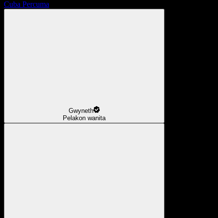
Cuba Percuma
Gwyneth
Pelakon wanita