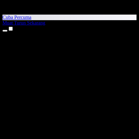
Cuba Percuma
Muat Turun Sekarang
Produk
Teks kepada Pertuturan
Aplikasi iPhone & iPad
Aplikasi Android
Sambungan Chrome
Sambungan Edge
Aplikasi Web
Aplikasi Mac
Aplikasi Windows