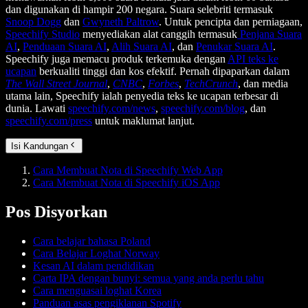
dan digunakan di hampir 200 negara. Suara selebriti termasuk
Snoop Dogg
dan
Gwyneth Paltrow
. Untuk pencipta dan perniagaan,
Speechify Studio
menyediakan alat canggih termasuk
Penjana Suara
AI
,
Penduaan Suara AI
,
Alih Suara AI
, dan
Penukar Suara AI
.
Speechify juga memacu produk terkemuka dengan
API teks ke
ucapan
berkualiti tinggi dan kos efektif. Pernah dipaparkan dalam
The Wall Street Journal
,
CNBC
,
Forbes
,
TechCrunch
, dan media
utama lain, Speechify ialah penyedia teks ke ucapan terbesar di
dunia. Lawati
speechify.com/news
,
speechify.com/blog
, dan
speechify.com/press
untuk maklumat lanjut.
Isi Kandungan
Cara Membuat Nota di Speechify Web App
Cara Membuat Nota di Speechify iOS App
Pos Disyorkan
Cara belajar bahasa Poland
Cara Belajar Loghat Norway
Kesan AI dalam pendidikan
Carta IPA dengan bunyi: semua yang anda perlu tahu
Cara menguasai loghat Korea
Panduan asas pengiklanan Spotify