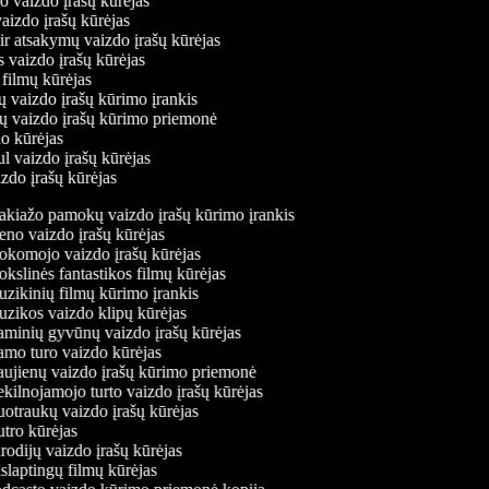
mo vaizdo įrašų kūrėjas
vaizdo įrašų kūrėjas
 ir atsakymų vaizdo įrašų kūrėjas
s vaizdo įrašų kūrėjas
 filmų kūrėjas
ų vaizdo įrašų kūrimo įrankis
nių vaizdo įrašų kūrimo priemonė
do kūrėjas
ul vaizdo įrašų kūrėjas
izdo įrašų kūrėjas
kiažo pamokų vaizdo įrašų kūrimo įrankis
no vaizdo įrašų kūrėjas
komojo vaizdo įrašų kūrėjas
slinės fantastikos filmų kūrėjas
zikinių filmų kūrimo įrankis
zikos vaizdo klipų kūrėjas
minių gyvūnų vaizdo įrašų kūrėjas
mo turo vaizdo kūrėjas
ujienų vaizdo įrašų kūrimo priemonė
ilnojamojo turto vaizdo įrašų kūrėjas
otraukų vaizdo įrašų kūrėjas
tro kūrėjas
odijų vaizdo įrašų kūrėjas
laptingų filmų kūrėjas