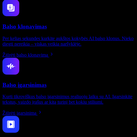
Balso klonavimas
Per kelias sekundes kurkite aukštos kokybės AI balso klonus. Nieko
diegti nereikia – viskas veikia naršyklėje.
Žiūrėti balso klonavimą
Balso įgarsinimas
Kurti tikroviškus balso įgarsinimus realiuoju laiku su AI. Įgarsinkite
tekstus, vaizdo įrašus ar kitą turinį bet kokiu stiliumi.
Žiūrėti įgarsinimą