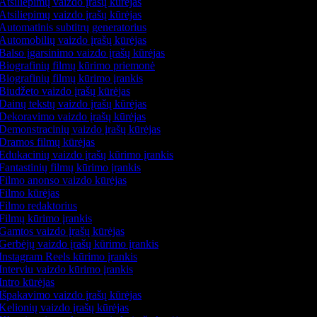
Atsiliepimų vaizdo įrašų kūrėjas
Atsiliepimų vaizdo įrašų kūrėjas
Automatinis subtitrų generatorius
Automobilių vaizdo įrašų kūrėjas
Balso įgarsinimo vaizdo įrašų kūrėjas
Biografinių filmų kūrimo priemonė
Biografinių filmų kūrimo įrankis
Biudžeto vaizdo įrašų kūrėjas
Dainų tekstų vaizdo įrašų kūrėjas
Dekoravimo vaizdo įrašų kūrėjas
Demonstracinių vaizdo įrašų kūrėjas
Dramos filmų kūrėjas
Edukacinių vaizdo įrašų kūrimo įrankis
Fantastinių filmų kūrimo įrankis
Filmo anonso vaizdo kūrėjas
Filmo kūrėjas
Filmo redaktorius
Filmų kūrimo įrankis
Gamtos vaizdo įrašų kūrėjas
Gerbėjų vaizdo įrašų kūrimo įrankis
Instagram Reels kūrimo įrankis
Interviu vaizdo kūrimo įrankis
Intro kūrėjas
Išpakavimo vaizdo įrašų kūrėjas
Kelionių vaizdo įrašų kūrėjas