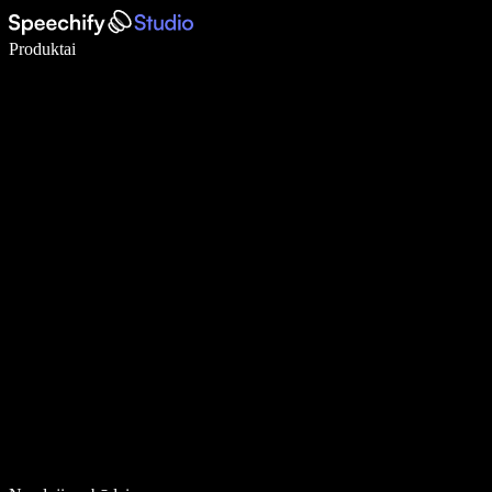
Rašykite 5× greičiau naudodami diktavimą balsu
Produktai
Sužinokite daugiau