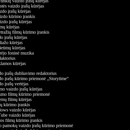
ų tinklų vaizdo įrašų kūrėjas
stės vaizdo įrašų kūrėjas
izdo įrašų kūrėjas
aizdo kūrimo įrankis
aizdo įrašų kūrėjas
filmų kūrėjas
tražių filmų kūrimo įrankis
do įrašų kūrėjas
oliažo kūrėjas
vietimų kūrėjas
ūrėjo foninė muzika
edaktorius
eklamos kūrėjas
o įrašų dubliavimo redaktorius
o įrašų kūrimo priemonė „Storytime“
 įrašų vertėjas
o vaizdo įrašų kūrėjas
mo filmų kūrimo priemonė
rnų filmų kūrėjas
 kūrimo įrankis
ws vaizdo kūrėjas
be vaizdo kūrėjas
s filmų kūrimo įrankis
 pamokų vaizdo įrašų kūrimo priemonė