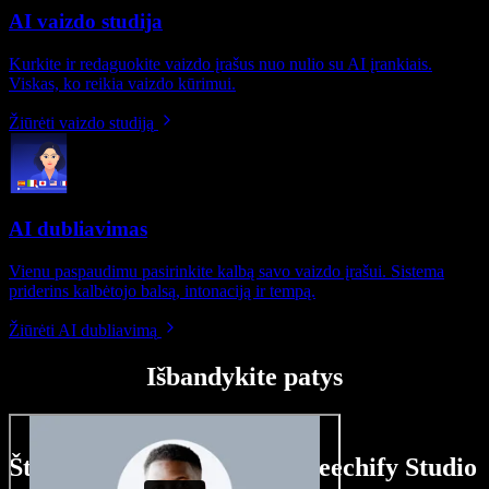
AI vaizdo studija
Kurkite ir redaguokite vaizdo įrašus nuo nulio su AI įrankiais.
Viskas, ko reikia vaizdo kūrimui.
Žiūrėti vaizdo studiją
AI dubliavimas
Vienu paspaudimu pasirinkite kalbą savo vaizdo įrašui. Sistema
priderins kalbėtojo balsą, intonaciją ir tempą.
Žiūrėti AI dubliavimą
Išbandykite patys
Štai ką galite nuveikti su Speechify Studio