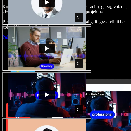
Kurkite įgarsinimus, pridėkite nemokamų iliustracijų, garsų, vaizdų,
klonuokite balsą – kurkite pilnus, įspūdingus projektus.
Be jokių mokymų ir viskas naršyklėje – kūrėjai gali įgyvendinti bet
kokią idėją, neberibojami senųjų metodų.
Paleisti studiją