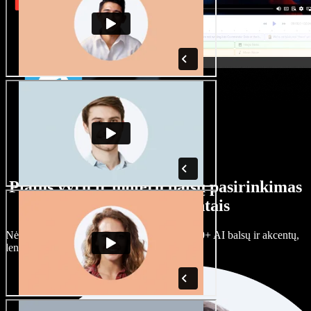
Platus vyrų ir moterų balsų pasirinkimas
su įvairiais akcentais
Nėra dviejų vienodų projektų. Rinkitės iš 100+ AI balsų ir akcentų,
lengvai juos prisitaikykite.