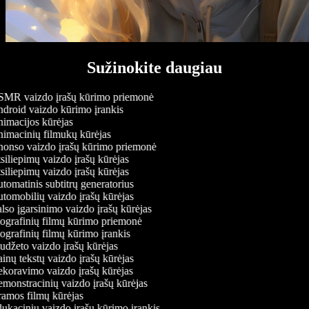
Sužinokite daugiau
MR vaizdo įrašų kūrimo priemonė
droid vaizdo kūrimo įrankis
imacijos kūrėjas
imacinių filmukų kūrėjas
onso vaizdo įrašų kūrimo priemonė
iliepimų vaizdo įrašų kūrėjas
iliepimų vaizdo įrašų kūrėjas
omatinis subtitrų generatorius
omobilių vaizdo įrašų kūrėjas
so įgarsinimo vaizdo įrašų kūrėjas
ografinių filmų kūrimo priemonė
grafinių filmų kūrimo įrankis
džeto vaizdo įrašų kūrėjas
nų tekstų vaizdo įrašų kūrėjas
koravimo vaizdo įrašų kūrėjas
onstracinių vaizdo įrašų kūrėjas
amos filmų kūrėjas
kacinių vaizdo įrašų kūrimo įrankis