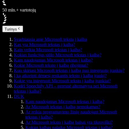
50 mln.+ vartotojų
Turinys
Svarbiausia apie Microsoft tekstą į kalbą
Kas yra Microsoft tekstas į kalbą?
Kaip veikia Microsoft tekstas į kalbą?
Kokias funkcijas siūlo Microsoft tekstas į kalbą?
Kam naudojamas Microsoft tekstas į kalbą?
Kokie Microsoft teksto į kalbą ribojimai?
Kuo skiriasi Microsoft tekstas į kalbą nuo integruotų įrankių?
Į ką atkreipti dėmesį renkantis teksto į kalbą įrankį?
Kokie yra integruoti Microsoft teksto į kalbą įrankiai?
Kodėl Speechify API – geresnė alternatyva nei Microsoft
tekstas į kalbą?
DUK
Kam naudojamas Microsoft tekstas į kalbą?
Ar Microsoft tekstas į kalbą nemokamas?
Ar reikia programavimo žinių naudojant Microsoft
tekstas į kalbą?
Ar Microsoft teksto į kalbą balsai yra tikroviški?
Kokias kalbas palaiko Microsoft tekstas į kalbą?