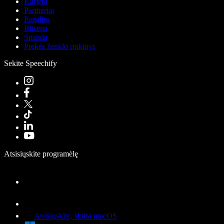
Karjera
Partneriai
Pagalba
Būsena
Spauda
Prekės ženklo rinkinys
Sekite Speechify
Atsisiųskite programėlę
Atsisiųskite, skirta macOS