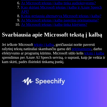
Ar Microsoft tekstas į kalbą tinka audioknygoms?
Kuo skiriasi Microsoft tekstas į kalbą ir Azure Speech
API?
Kokia geriausia alternatyva Microsoft tekstas į kalbą?
Ar Microsoft tekstas į kalbą pagerina prieinamumą?
Ar Microsoft tekstas į kalbą tinka kūrėjams?
Svarbiausia apie Microsoft tekstą į kalbą
Jei ieškote Microsoft
teksto į kalbą
, greičiausiai norite paversti
rašytinį tekstą natūraliai skambančiu garsu dėl
prieinamumo
, darbo
efektyvumo ar programų kūrimo. Microsoft siūlo kelis
teksto į kalbą
sprendimus per Azure AI Speech servisą, o suprasti, kaip jie veikia ir
kam skirti, padės išsirinkti tinkamą įrankį.