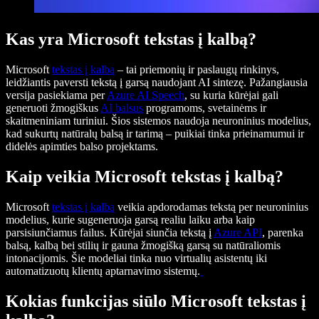
Kas yra Microsoft tekstas į kalbą?
Microsoft
tekstas į kalbą
– tai priemonių ir paslaugų rinkinys,
leidžiantis paversti tekstą į garsą naudojant AI sintezę. Pažangiausia
versija pasiekiama per
Azure AI Speech
, su kuria kūrėjai gali
generuoti žmogiškus
AI balsus
programoms, svetainėms ir
skaitmeniniam turiniui. Šios sistemos naudoja neuroninius modelius,
kad sukurtų natūralų balsą ir tarimą – puikiai tinka prieinamumui ir
didelės apimties balso projektams.
Kaip veikia Microsoft tekstas į kalbą?
Microsoft
tekstas į kalbą
veikia apdorodamas tekstą per neuroninius
modelius, kurie sugeneruoja garsą realiu laiku arba kaip
parsisiunčiamus failus. Kūrėjai siunčia tekstą į
Azure API
, parenka
balsą, kalbą bei stilių ir gauna žmogišką garsą su natūraliomis
intonacijomis. Šie modeliai tinka nuo virtualių asistentų iki
automatizuotų klientų aptarnavimo sistemų.
Kokias funkcijas siūlo Microsoft tekstas į