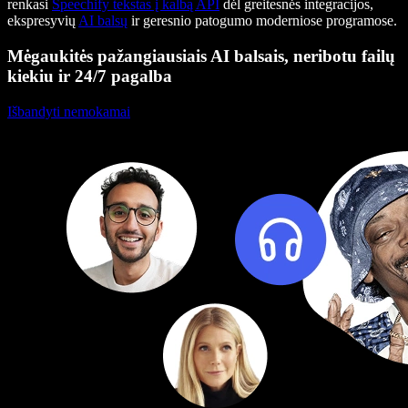
renkasi
Speechify tekstas į kalbą API
dėl greitesnės integracijos,
ekspresyvių
AI balsų
ir geresnio patogumo moderniose programose.
Mėgaukitės pažangiausiais AI balsais, neribotu failų
kiekiu ir 24/7 pagalba
Išbandyti nemokamai