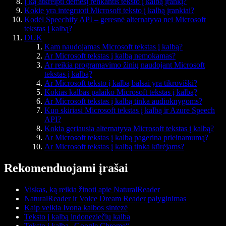
Į ką atkreipti dėmesį renkantis teksto į kalbą įrankį?
Kokie yra integruoti Microsoft teksto į kalbą įrankiai?
Kodėl Speechify API – geresnė alternatyva nei Microsoft
tekstas į kalbą?
DUK
Kam naudojamas Microsoft tekstas į kalbą?
Ar Microsoft tekstas į kalbą nemokamas?
Ar reikia programavimo žinių naudojant Microsoft
tekstas į kalbą?
Ar Microsoft teksto į kalbą balsai yra tikroviški?
Kokias kalbas palaiko Microsoft tekstas į kalbą?
Ar Microsoft tekstas į kalbą tinka audioknygoms?
Kuo skiriasi Microsoft tekstas į kalbą ir Azure Speech
API?
Kokia geriausia alternatyva Microsoft tekstas į kalbą?
Ar Microsoft tekstas į kalbą pagerina prieinamumą?
Ar Microsoft tekstas į kalbą tinka kūrėjams?
Rekomenduojami įrašai
Viskas, ką reikia žinoti apie NaturalReader
NaturalReader ir Voice Dream Reader palyginimas
Kaip veikia Ivona kalbos sintezė
Teksto į kalbą indoneziečių kalba
Teksto į kalbą „Google Chrome“