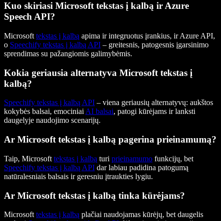
Kuo skiriasi Microsoft tekstas į kalbą ir Azure
Speech API?
Microsoft
tekstas į kalbą
apima ir integruotus įrankius, ir Azure API,
o
Speechify tekstas į kalbą API
– greitesnis, patogesnis įgarsinimo
sprendimas su pažangiomis galimybėmis.
Kokia geriausia alternatyva Microsoft tekstas į
kalbą?
Speechify tekstas į kalbą API
– viena geriausių alternatyvų: aukštos
kokybės balsai, emociniai
AI balsai
, patogi kūrėjams ir lanksti
daugelyje naudojimo scenarijų.
Ar Microsoft tekstas į kalbą pagerina prieinamumą?
Taip, Microsoft
tekstas į kalbą
turi
prieinamumo
funkcijų, bet
Speechify tekstas į kalbą API
dar labiau padidina patogumą
natūralesniais balsais ir geresniu įtraukties lygiu.
Ar Microsoft tekstas į kalbą tinka kūrėjams?
Microsoft
tekstas į kalbą
plačiai naudojamas kūrėjų, bet daugelis