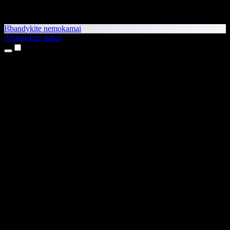
Išbandykite nemokamai
Atsisiųskite dabar
Produktai
Teksto skaitymas balsu
iPhone ir iPad programėlės
Android programėlė
Chrome plėtinys
Edge plėtinys
Interneto programėlė
Mac programėlė
Windows programėlė