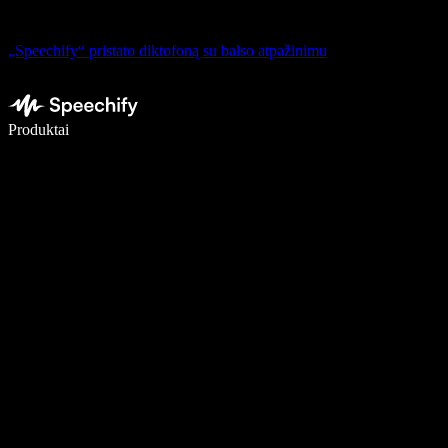
„Speechify“ pristato diktofoną su balso atpažinimu
Rašykite 5× greičiau naudodami diktavimą balsu
Produktai
Sužinokite daugiau