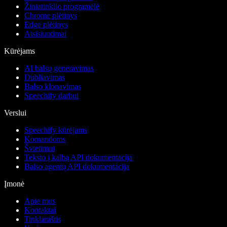
Žiniatinklio programėlė
Chrome plėtinys
Edge plėtinys
Atsisiuntimai
Kūrėjams
AI balsų generavimas
Dubliavimas
Balso klonavimas
Speechify darbui
Verslui
Speechify kūrėjams
Komandoms
Švietimui
Teksto į kalbą API dokumentacija
Balso agentų API dokumentacija
Įmonė
Apie mus
Kontaktai
Tinklaraštis