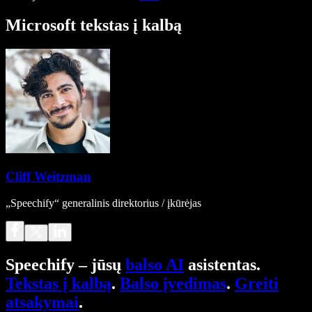
Microsoft tekstas į kalbą
Cliff Weitzman
„Speechify“ generalinis direktorius / įkūrėjas
Speechify – jūsų
balso AI
asistentas.
Tekstas į kalbą
.
Balso įvedimas
.
Greiti
atsakymai
.