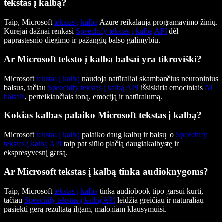
tekstas į kalbą?
Taip, Microsoft
tekstas į kalbą
Azure reikalauja programavimo žinių.
Kūrėjai dažnai renkasi
Speechify tekstas į kalbą API
dėl
paprastesnio diegimo ir pažangių balso galimybių.
Ar Microsoft teksto į kalbą balsai yra tikroviški?
Microsoft
tekstas į kalbą
naudoja natūraliai skambančius neuroninius
balsus, tačiau
Speechify tekstas į kalbą API
išsiskiria emociniais
AI
balsais
, perteikiančiais toną, emociją ir natūralumą.
Kokias kalbas palaiko Microsoft tekstas į kalbą?
Microsoft
tekstas į kalbą
palaiko daug kalbų ir balsų, o
Speechify
tekstas į kalbą API
taip pat siūlo plačią daugiakalbystę ir
ekspresyvesnį garsą.
Ar Microsoft tekstas į kalbą tinka audioknygoms?
Taip, Microsoft
tekstas į kalbą
tinka audiobook tipo garsui kurti,
tačiau
Speechify tekstas į kalbą API
leidžia greičiau ir natūraliau
pasiekti gerą rezultatą ilgam, maloniam klausymuisi.