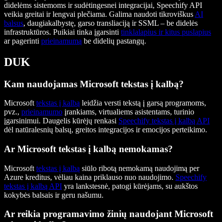
didelėms sistemoms ir sudėtingesnei integracijai, Speechify API
veikia greitai ir lengvai plečiama. Galima naudoti tikroviškus
AI
balsus
, daugiakalbystę, garso transliaciją ir SSML – be didelės
infrastruktūros. Puikiai tinka įgarsinti
tinklalapius
ir kitus puslapius
ar pagerinti
prieinamumą
be didelių pastangų.
DUK
Kam naudojamas Microsoft tekstas į kalbą?
Microsoft
tekstas į kalbą
leidžia versti tekstą į garsą programoms,
pvz.,
prieinamumo
įrankiams, virtualiems asistentams, turinio
įgarsinimui. Daugelis kūrėjų renkasi
Speechify tekstas į kalbą API
dėl natūralesnių balsų, greitos integracijos ir emocijos perteikimo.
Ar Microsoft tekstas į kalbą nemokamas?
Microsoft
tekstas į kalbą
siūlo ribotą nemokamą naudojimą per
Azure kreditus, vėliau kaina priklauso nuo naudojimo.
Speechify
tekstas į kalbą API
yra lankstesnė, patogi kūrėjams, su aukštos
kokybės balsais ir geru našumu.
Ar reikia programavimo žinių naudojant Microsoft