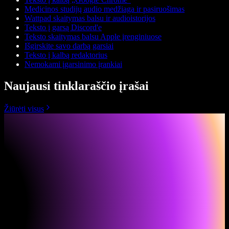
Medicinos studijų audio medžiaga ir pasiruošimas
Wattpad skaitymas balsu ir audioistorijos
Teksto į garsą Discord'e
Teksto skaitymas balsu Apple įrenginiuose
Išgirskite savo darbą garsiai
Teksto į kalbą redaktorius
Nemokami įgarsinimo įrankiai
Naujausi tinklaraščio įrašai
Žiūrėti visus