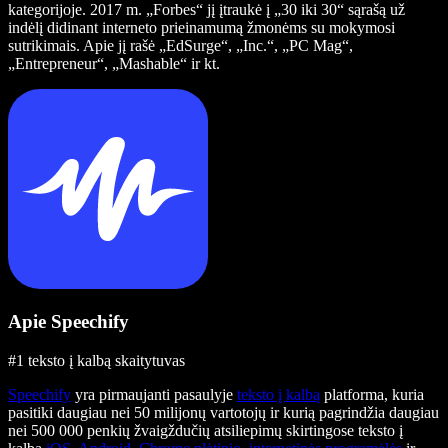
kategorijoje. 2017 m. „Forbes“ jį įtraukė į „30 iki 30“ sąrašą už
indėlį didinant interneto prieinamumą žmonėms su mokymosi
sutrikimais. Apie jį rašė „EdSurge“, „Inc.“, „PC Mag“,
„Entrepreneur“, „Mashable“ ir kt.
Apie Speechify
#1 teksto į kalbą skaitytuvas
Speechify
yra pirmaujanti pasaulyje
teksto į kalbą
platforma, kuria
pasitiki daugiau nei 50 milijonų vartotojų ir kurią pagrindžia daugiau
nei 500 000 penkių žvaigždučių atsiliepimų skirtingose teksto į