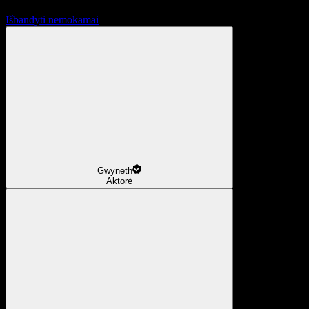
Išbandyti nemokamai
Gwyneth
Aktorė