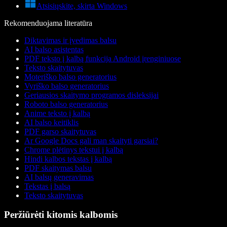
Atsisiųskite, skirta Windows
Rekomenduojama literatūra
Diktavimas ir įvedimas balsu
AI balso asistentas
PDF teksto į kalbą funkcija Android įrenginiuose
Teksto skaitytuvas
Moteriško balso generatorius
Vyriško balso generatorius
Geriausios skaitymo programos disleksijai
Roboto balso generatorius
Anime teksto į kalbą
AI balso keitiklis
PDF garso skaitytuvas
Ar Google Docs gali man skaityti garsiai?
Chrome plėtinys tekstui į kalbą
Hindi kalbos tekstas į kalbą
PDF skaitymas balsu
AI balsų generavimas
Tekstas į balsą
Teksto skaitytuvas
Peržiūrėti kitomis kalbomis