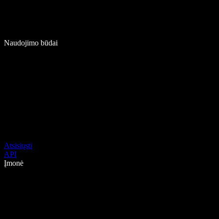
Naudojimo būdai
Atsisiųsti
API
Įmonė