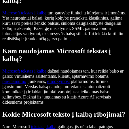
kalbą?
Microsoft tekstas į kalbą
turi gausybę funkcijų kūrėjams ir įmonėms.
Yra neuroniniai balsai, kurių kokybė pranoksta klasikinius, galima
kurti savo prekės ženklo balsus, siūloma daugiakalbystė daugeliui
kalbų ir akcentų. Pažengę nustatymai: SSML parama tono ir
intonacijos valdymui, ekspresyvūs balsų stiliai. Tai leidžia kurti itin
realistišką ir įtraukiančią garso patirtį.
Kam naudojamas Microsoft tekstas į
kalbą?
Microsoft tekstas į kalbą
dažnai naudojamas ten, kur reikia balso ar
garso: virtualiems asistentams, klientų aptarnavimo botams,
prieinamumo
įrankiams,
e-mokymosi
platformoms, turinio
įgarsinimui. Verslas balsą naudoja norėdamas automatizuoti
komunikaciją ir labiau įtraukti vartotojus suteikdamas balso
galimybes. Dažnai jis jungiamas su kitais Azure AI servisais
didesniems projektams.
Kokie Microsoft teksto į kalbą ribojimai?
Nors Microsoft
tekstas į kalbą
galingas, jis nėra labai patogus