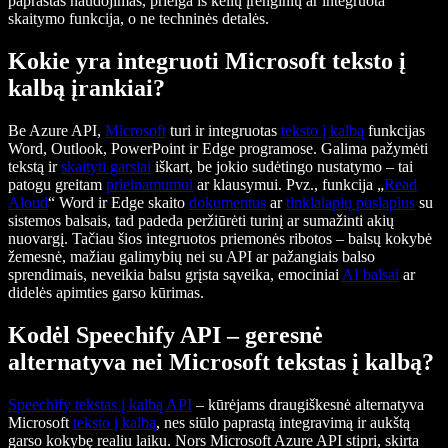
paprastas naudojimas, prieiga iš kelių įrenginių ar integruota
skaitymo funkcija, o ne techninės detalės.
Kokie yra integruoti Microsoft teksto į
kalbą įrankiai?
Be Azure API,
Microsoft
turi ir integruotas
teksto į kalbą
funkcijas
Word, Outlook, PowerPoint ir Edge programose. Galima pažymėti
tekstą ir
skaityti garsiai
iškart, be jokio sudėtingo nustatymo – tai
patogu greitam
prieinamumui
ar klausymui. Pvz., funkcija „
Read
Aloud
“ Word ir Edge skaito
dokumentus
ar
tinklalapių
puslapius
su
sistemos balsais, tad padeda peržiūrėti turinį ar sumažinti akių
nuovargį. Tačiau šios integruotos priemonės ribotos – balsų kokybė
žemesnė, mažiau galimybių nei su API ar pažangiais balso
sprendimais, neveikia balsu grįsta sąveika, emociniai
AI balsai
ar
didelės apimties garso kūrimas.
Kodėl Speechify API – geresnė
alternatyva nei Microsoft tekstas į kalbą?
Speechify tekstas į kalbą API
– kūrėjams draugiškesnė alternatyva
Microsoft
teksto į kalbą
, nes siūlo paprastą integravimą ir aukštą
garso kokybę realiu laiku. Nors Microsoft Azure API stipri, skirta