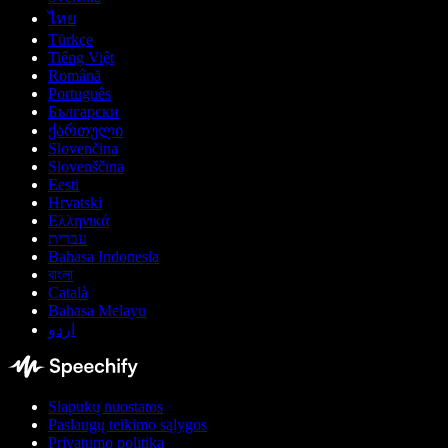
ไทย
Türkçe
Tiếng Việt
Română
Português
Български
ქართული
Slovenčina
Slovenščina
Eesti
Hrvatski
Ελληνικά
עברית
Bahasa Indonesia
বাংলা
Català
Bahasa Melayu
اردو
Slapukų nuostatos
Paslaugų teikimo sąlygos
Privatumo politika