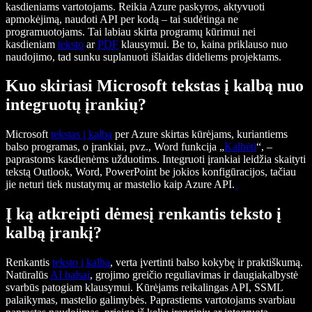
kasdieniams vartotojams. Reikia Azure paskyros, aktyvuoti
apmokėjimą, naudoti API per kodą – tai sudėtinga ne
programuotojams. Tai labiau skirta programų kūrimui nei
kasdieniam
teksto
ar
PDF
klausymui. Be to, kaina priklauso nuo
naudojimo, tad sunku suplanuoti išlaidas dideliems projektams.
Kuo skiriasi Microsoft tekstas į kalbą nuo
integruotų įrankių?
Microsoft
tekstas į kalbą
per Azure skirtas kūrėjams, kuriantiems
balso programas, o įrankiai, pvz., Word funkcija „
Kalbėti
“, –
paprastoms kasdienėms užduotims. Integruoti įrankiai leidžia skaityti
tekstą Outlook, Word, PowerPoint be jokios konfigūracijos, tačiau
jie neturi tiek nustatymų ar mastelio kaip Azure API.
Į ką atkreipti dėmesį renkantis teksto į
kalbą įrankį?
Renkantis
teksto į kalbą
, verta įvertinti balso kokybę ir praktiškumą.
Natūralūs
AI balsai
, grojimo greičio reguliavimas ir daugiakalbystė
svarbūs patogiam klausymui. Kūrėjams reikalingas API, SSML
palaikymas, mastelio galimybės. Paprastiems vartotojams svarbiau