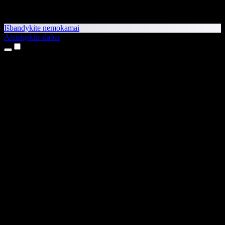
Išbandykite nemokamai
Atsisiųskite dabar
Produktai
Teksto skaitymas balsu
iPhone ir iPad programėlės
Android programėlė
Chrome plėtinys
Edge plėtinys
Interneto programėlė
Mac programėlė
Windows programėlė