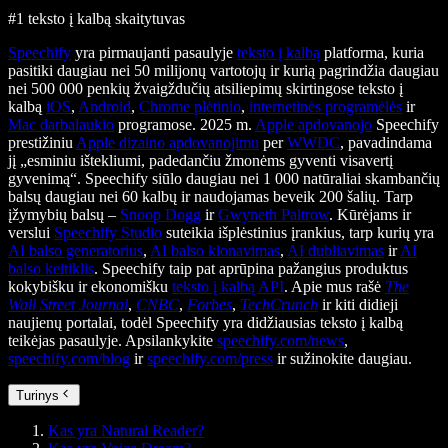
#1 teksto į kalbą skaitytuvas
Speechify
yra pirmaujanti pasaulyje
teksto į kalbą
platforma, kuria
pasitiki daugiau nei 50 milijonų vartotojų ir kurią pagrindžia daugiau
nei 500 000 penkių žvaigždučių atsiliepimų skirtingose teksto į
kalbą
iOS
,
Android
,
Chrome plėtinio
,
internetinės programėlės
ir
Mac darbalaukio
programose. 2025 m.
Apple apdovanojo
Speechify
prestižiniu
Apple dizaino apdovanojimu
per
WWDC
, pavadindama
jį „esminiu ištekliumi, padedančiu žmonėms gyventi visavertį
gyvenimą“. Speechify siūlo daugiau nei 1 000 natūraliai skambančių
balsų daugiau nei 60 kalbų ir naudojamas beveik 200 šalių. Tarp
įžymybių balsų –
Snoop Dogg
ir
Gwyneth Paltrow
. Kūrėjams ir
verslui
Speechify Studio
suteikia išplėstinius įrankius, tarp kurių yra
AI balso generatorius
,
AI balso klonavimas
,
AI dubliavimas
ir
AI
balso keitiklis
. Speechify taip pat aprūpina pažangius produktus
kokybišku ir ekonomišku
teksto į kalbą API
. Apie mus rašė
The
Wall Street Journal
,
CNBC
,
Forbes
,
TechCrunch
ir kiti didieji
naujienų portalai, todėl Speechify yra didžiausias teksto į kalbą
teikėjas pasaulyje. Apsilankykite
speechify.com/news
,
speechify.com/blog
ir
speechify.com/press
ir sužinokite daugiau.
Turinys
Kas yra Natural Reader?