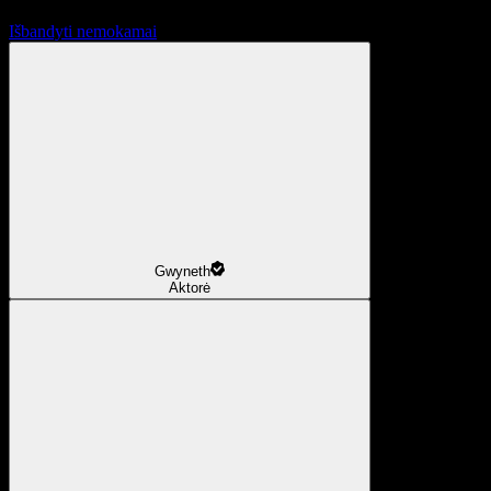
Išbandyti nemokamai
Gwyneth
Aktorė