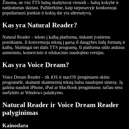
Žinoma, ne visi TTS balsų skaitytuvai vienodi – balsų kokybė ir
natūralumas skiriasi. Pažiūrėkime, kaip tarpusavyje konkuruoja
populiariausi įrankiai ir kokių dar yra alternatyvų.
Kas yra Natural Reader?
Natural Reader – teksto į kalbą platforma, tinkanti įvairiems
poreikiams. Ji konvertuoja tekstą į garsą iš daugybės failų formatų ir
kalbų. Skirtingai nei dalis TTS programų, ši platforma siūlo atskiras
asmeninio, komercinio ir edukacinio naudojimo versijas.
Kas yra Voice Dream?
Voice Dream Reader – tik iOS ir macOS įrenginiams skirta
programėlė, skaitanti skaitmeninį tekstą balsu naudojant sintezę. Ją
galima naudoti iPhone, iPad ar MacBook įrenginiuose, tačiau nėra
naršyklės ar Windows palaikymo.
Natural Reader ir Voice Dream Reader
palyginimas
Kainodara