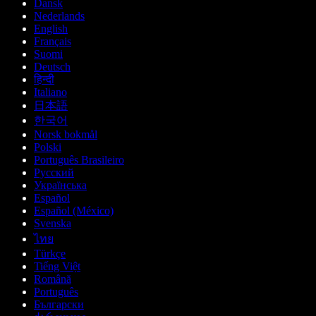
Dansk
Nederlands
English
Français
Suomi
Deutsch
हिन्दी
Italiano
日本語
한국어
Norsk bokmål
Polski
Português Brasileiro
Русский
Українська
Español
Español (México)
Svenska
ไทย
Türkçe
Tiếng Việt
Română
Português
Български