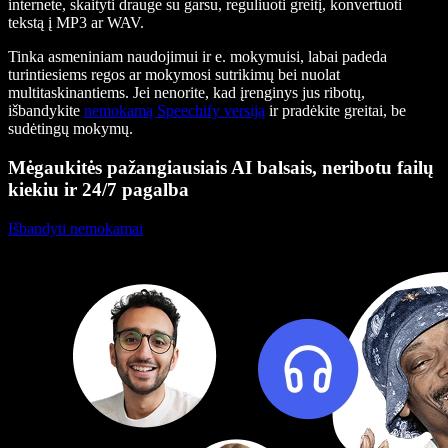
internete, skaityti drauge su garsu, reguliuoti greitį, konvertuoti
tekstą į MP3 ar WAV.
Tinka asmeniniam naudojimui ir e. mokymuisi, labai padeda
turintiesiems regos ar mokymosi sutrikimų bei nuolat
multitaskinantiems. Jei nenorite, kad įrenginys jus ribotų,
išbandykite
nemokamą Speechify versiją
ir pradėkite greitai, be
sudėtingų mokymų.
Mėgaukitės pažangiausiais AI balsais, neribotu failų
kiekiu ir 24/7 pagalba
Išbandyti nemokamai