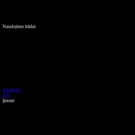
Naudojimo būdai
Atsisiųsti
API
Įmonė