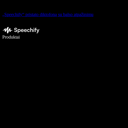
„Speechify“ pristato diktofoną su balso atpažinimu
Rašykite 5× greičiau naudodami diktavimą balsu
Produktai
Sužinokite daugiau