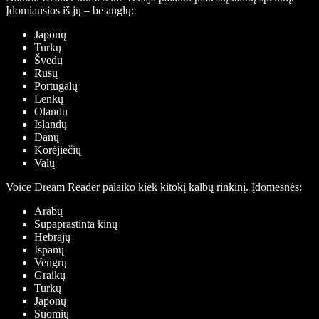
Įdomiausios iš jų – be anglų:
Japonų
Turkų
Švedų
Rusų
Portugalų
Lenkų
Olandų
Islandų
Danų
Korėjiečių
Valų
Voice Dream Reader palaiko kiek kitokį kalbų rinkinį. Įdomesnės:
Arabų
Supaprastinta kinų
Hebrajų
Ispanų
Vengrų
Graikų
Turkų
Japonų
Suomių