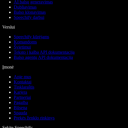
AI balsų generavimas
Dubliavimas
Balso klonavimas
Speechify darbui
Verslui
Speechify kūrėjams
Komandoms
Švietimui
Teksto į kalbą API dokumentacija
Balso agentų API dokumentacija
Įmonė
Apie mus
Kontaktai
Tinklaraštis
Karjera
Partneriai
Pagalba
Būsena
Spauda
Prekės ženklo rinkinys
Sekite Speechify