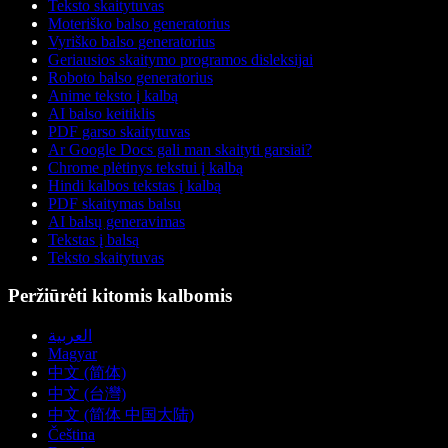
Teksto skaitytuvas
Moteriško balso generatorius
Vyriško balso generatorius
Geriausios skaitymo programos disleksijai
Roboto balso generatorius
Anime teksto į kalbą
AI balso keitiklis
PDF garso skaitytuvas
Ar Google Docs gali man skaityti garsiai?
Chrome plėtinys tekstui į kalbą
Hindi kalbos tekstas į kalbą
PDF skaitymas balsu
AI balsų generavimas
Tekstas į balsą
Teksto skaitytuvas
Peržiūrėti kitomis kalbomis
العربية
Magyar
中文 (简体)
中文 (台灣)
中文 (简体 中国大陆)
Čeština