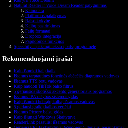
Kas yra Voice Dream?
Natural Reader ir Voice Dream Reader palyginimas
Kainodara
Platformos palaikymas
Balso kokybė
Kalbų pasirinkimas
Failų formatai
Dropbox integracija
Papildomos funkcijos
Speechify – pažangi teksto į balsą programėlė
Rekomenduojami įrašai
Kaip išmokti italų kalbą
Išsamus tarptautinės fonetinės abėcėlės diagramos vadovas
Išsamus TTS botų vadovas
Kaip naudoti TikTok balso filtrus
5 geriausios škotiško akcento generatoriaus programos
Išsamus IPA rašybos sistemos gidas
Kaip išmokti hebrajų kalbą: išsamus vadovas
5 geriausi graikų kalbos vertėjai
Išsamus Pictory balsų gidas
Kaip išjungti Windows Skaitytuvą
ReaderLink pasaulis: išsamus vadovas
Geriausi EPUB skaitytuvai Windows: 5 geriausi pasirinkimai