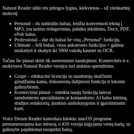
Natural Reader siūlo tris prieigos lygius, kiekvienas – už vienkartinį
mokestį:
Personal – du natūralūs balsai, leidžia konvertuoti tekstą į
MP3, yra tarimo redagavimas, palaiko tekstinius, Docx, PDF,
ePub failus.
Professional – dar du balsai be visų „Personal“ funkcijų.
Ultimate – šeši balsai, visos ankstesnės funkcijos + galima
nuskaityti ir skaityti iki 5000 vaizdų kasmet su OCR.
Tačiau šie planai skirti tik asmeniniam naudojimui. Komercinės ir e.
mokymosi Natural Reader versijos turi atskirus sprendimus.
Grupė – edukacinė licencija su naudotojų skaičiumi
grindžiama kaina, dokumentų dalijimosi funkcija ir kitomis
galimybėmis.
Komerciniai planai – suteikia naujų funkcijų laisvai
samdomiems specialistams ar komandoms: AI balso kūrimą,
studijos redaktorių, įrankius audioknygoms ir įgarsinimams
kurti.
Voice Dream Reader kainodara kitokia: macOS programa
prenumeruojama kas mėnesį, o iOS versija įsigyjama vieną kartą, su
galimybe papildomai nusipirkti balsų.