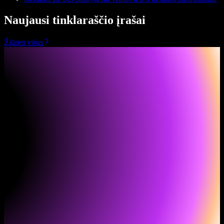
Naujausi tinklaraščio įrašai
Žiūrėti visus