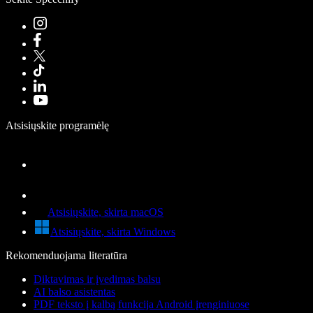
Atsisiųskite programėlę
Atsisiųskite, skirta macOS
Atsisiųskite, skirta Windows
Rekomenduojama literatūra
Diktavimas ir įvedimas balsu
AI balso asistentas
PDF teksto į kalbą funkcija Android įrenginiuose