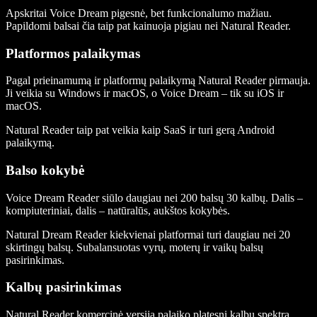
Apskritai Voice Dream pigesnė, bet funkcionalumo mažiau.
Papildomi balsai čia taip pat kainuoja pigiau nei Natural Reader.
Platformos palaikymas
Pagal prieinamumą ir platformų palaikymą Natural Reader pirmauja.
Ji veikia su Windows ir macOS, o Voice Dream – tik su iOS ir
macOS.
Natural Reader taip pat veikia kaip SaaS ir turi gerą Android
palaikymą.
Balso kokybė
Voice Dream Reader siūlo daugiau nei 200 balsų 30 kalbų. Dalis –
kompiuteriniai, dalis – natūralūs, aukštos kokybės.
Natural Dream Reader kiekvienai platformai turi daugiau nei 20
skirtingų balsų. Subalansuotas vyrų, moterų ir vaikų balsų
pasirinkimas.
Kalbų pasirinkimas
Natural Reader komercinė versija palaiko platesnį kalbų spektrą.