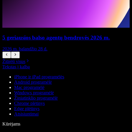
5 geriausios balso agentų bendrovės 2026 m.
2026 m. balandžio 28 d.
2
Žiūrėti visus
Tekstas į kalbą
iPhone ir iPad programėlės
Android programėlė
Mac programėlė
Windows programėlė
Žiniatinklio programėlė
Chrome plėtinys
Edge plėtinys
Atsisiuntimai
Kūrėjams