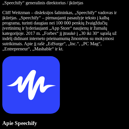
„Speechify“ generalinis direktorius / įkūrėjas
Cliff Weitzman – disleksijos šalininkas, „Speechify“ vadovas ir
įkūrėjas. „Speechify“ – pirmaujanti pasaulyje teksto į kalbą
programa, turinti daugiau nei 100 000 penkių žvaigždučių
įvertinimų ir lyderiaujanti „App Store“ naujienų ir žurnalų
kategorijoje. 2017 m. „Forbes“ jį įtraukė į „30 iki 30“ sąrašą už
indėlį didinant interneto prieinamumą žmonėms su mokymosi
sutrikimais. Apie jį rašė „EdSurge“, „Inc.“, „PC Mag“,
„Entrepreneur“, „Mashable“ ir kt.
Apie Speechify