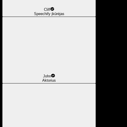
Cliff
Speechify įkūrėjas
John
Aktorius