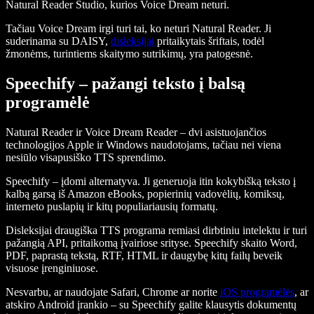
Natural Reader Studio, kurios Voice Dream neturi.
Tačiau Voice Dream irgi turi tai, ko neturi Natural Reader. Ji
suderinama su DAISY,
disleksijai
pritaikytais šriftais, todėl
žmonėms, turintiems skaitymo sutrikimų, yra patogesnė.
Speechify – pažangi teksto į balsą
programėlė
Natural Reader ir Voice Dream Reader – dvi asistuojančios
technologijos Apple ir Windows naudotojams, tačiau nei viena
nesiūlo visapusiško TTS sprendimo.
Speechify – įdomi alternatyva. Ji generuoja itin kokybišką teksto į
kalbą garsą iš Amazon eBooks, popierinių vadovėlių, komiksų,
interneto puslapių ir kitų populiariausių formatų.
Disleksijai draugiška TTS programa remiasi dirbtiniu intelektu ir turi
pažangią API, pritaikomą įvairiose srityse. Speechify skaito Word,
PDF, paprastą tekstą, RTF, HTML ir daugybę kitų failų beveik
visuose įrenginiuose.
Nesvarbu, ar naudojate Safari, Chrome ar norite
iOS programėlės
, ar
atskiro Android įrankio – su Speechify galite klausytis dokumentų