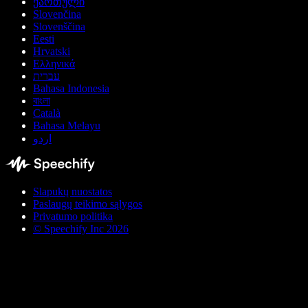
ქართული
Slovenčina
Slovenščina
Eesti
Hrvatski
Ελληνικά
עברית
Bahasa Indonesia
বাংলা
Català
Bahasa Melayu
اردو
Slapukų nuostatos
Paslaugų teikimo sąlygos
Privatumo politika
© Speechify Inc 2026