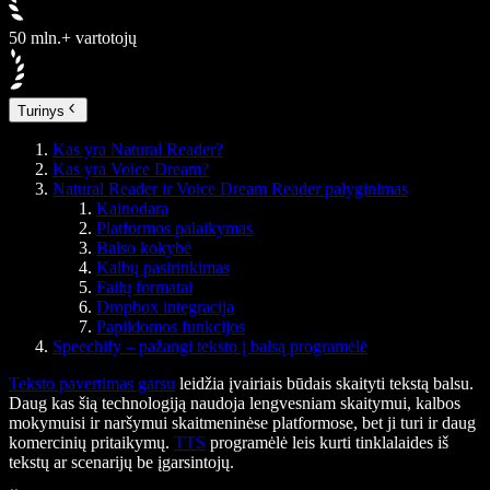
50 mln.+ vartotojų
Turinys
Kas yra Natural Reader?
Kas yra Voice Dream?
Natural Reader ir Voice Dream Reader palyginimas
Kainodara
Platformos palaikymas
Balso kokybė
Kalbų pasirinkimas
Failų formatai
Dropbox integracija
Papildomos funkcijos
Speechify – pažangi teksto į balsą programėlė
Teksto pavertimas garsu
leidžia įvairiais būdais skaityti tekstą balsu.
Daug kas šią technologiją naudoja lengvesniam skaitymui, kalbos
mokymuisi ir naršymui skaitmeninėse platformose, bet ji turi ir daug
komercinių pritaikymų.
TTS
programėlė leis kurti tinklalaides iš
tekstų ar scenarijų be įgarsintojų.