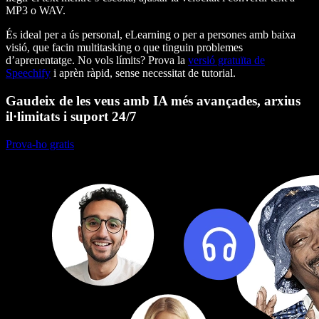
MP3 o WAV.
És ideal per a ús personal, eLearning o per a persones amb baixa
visió, que facin multitasking o que tinguin problemes
d’aprenentatge. No vols límits? Prova la
versió gratuïta de
Speechify
i aprèn ràpid, sense necessitat de tutorial.
Gaudeix de les veus amb IA més avançades, arxius
il·limitats i suport 24/7
Prova-ho gratis