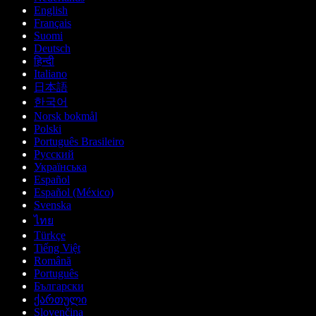
English
Français
Suomi
Deutsch
हिन्दी
Italiano
日本語
한국어
Norsk bokmål
Polski
Português Brasileiro
Русский
Українська
Español
Español (México)
Svenska
ไทย
Türkçe
Tiếng Việt
Română
Português
Български
ქართული
Slovenčina