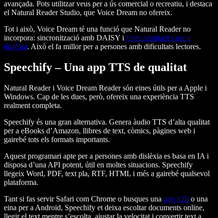
avançada. Pots utilitzar veus per a ús comercial o recreatiu, i destaca
el Natural Reader Studio, que Voice Dream no ofereix.
Tot i això, Voice Dream té una funció que Natural Reader no
incorpora: sincronització amb DAISY i
fonts adaptades per a
dislèxia
. Això el fa millor per a persones amb dificultats lectores.
Speechify – Una app TTS de qualitat
Natural Reader i Voice Dream Reader són eines útils per a Apple i
Windows. Cap de les dues, però, ofereix una experiència TTS
realment completa.
Speechify és una gran alternativa. Genera àudio TTS d’alta qualitat
per a eBooks d’Amazon, llibres de text, còmics, pàgines web i
gairebé tots els formats importants.
Aquest programari apte per a persones amb dislèxia es basa en IA i
disposa d’una API potent, útil en moltes situacions. Speechify
llegeix Word, PDF, text pla, RTF, HTML i més a gairebé qualsevol
plataforma.
Tant si fas servir Safari com Chrome o busques una
app iOS
o una
eina per a Android, Speechify et deixa escoltar documents online,
llegir el text mentre s’escolta, ajustar la velocitat i convertir text a