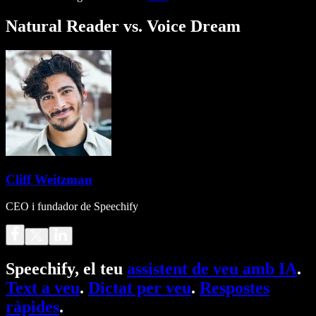
Natural Reader vs. Voice Dream
Cliff Weitzman
CEO i fundador de Speechify
Speechify, el teu
assistent de veu amb IA
.
Text a veu
.
Dictat per veu
.
Respostes
ràpides
.