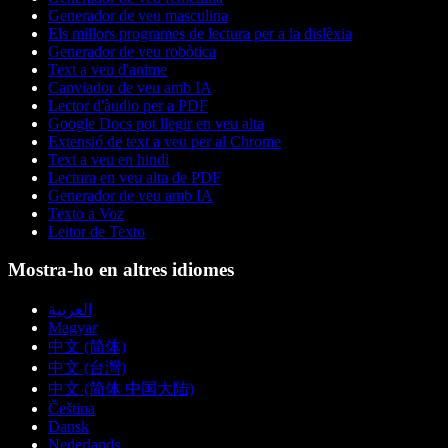
Generador de veu masculina
Els millors programes de lectura per a la dislèxia
Generador de veu robòtica
Text a veu d'anime
Canviador de veu amb IA
Lector d'àudio per a PDF
Google Docs pot llegir en veu alta
Extensió de text a veu per al Chrome
Text a veu en hindi
Lectura en veu alta de PDF
Generador de veu amb IA
Texto a Voz
Leitor de Texto
Mostra-ho en altres idiomes
العربية
Magyar
中文 (简体)
中文 (台灣)
中文 (简体 中国大陆)
Čeština
Dansk
Nederlands