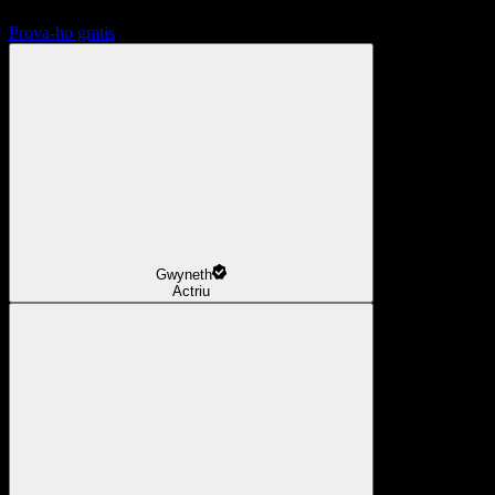
Prova-ho gratis
Gwyneth
Actriu