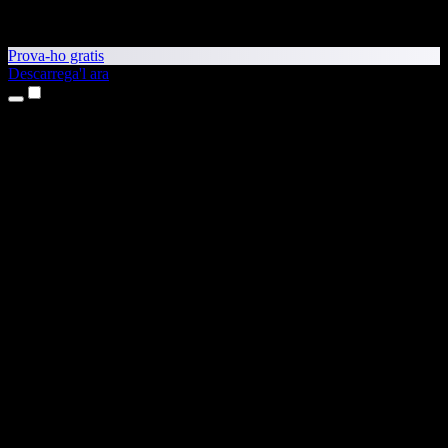
Prova-ho gratis
Descarrega'l ara
Productes
Text a veu
Aplicacions per a iPhone i iPad
Aplicació per a Android
Extensió per al Chrome
Extensió per a l'Edge
Aplicació web
Aplicació per al Mac
Aplicació per al Windows