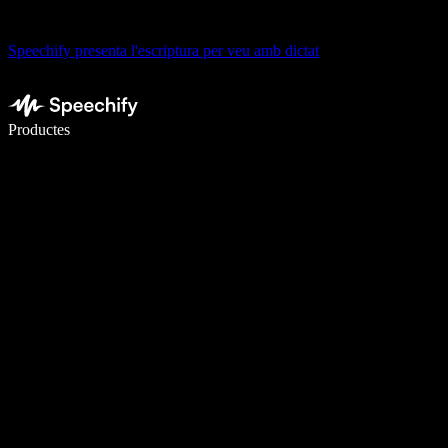
Speechify presenta l'escriptura per veu amb dictat
Escriu 5× més ràpid amb la veu
Productes
Més informació