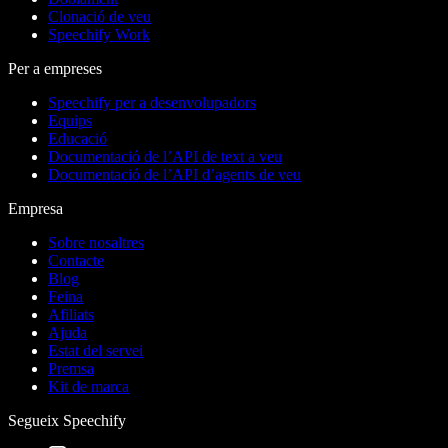
Clonació de veu
Speechify Work
Per a empreses
Speechify per a desenvolupadors
Equips
Educació
Documentació de l’API de text a veu
Documentació de l’API d’agents de veu
Empresa
Sobre nosaltres
Contacte
Blog
Feina
Afiliats
Ajuda
Estat del servei
Premsa
Kit de marca
Segueix Speechify