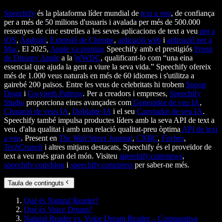
Speechify
és la plataforma líder mundial de
text a veu
, de confiança
per a més de 50 milions d'usuaris i avalada per més de 500.000
ressenyes de cinc estrelles a les seves aplicacions de text a veu
per a
iOS
,
Android
,
Extensió de Chrome
,
aplicació web
i
aplicació per a
Mac
. El 2025,
Apple va premiar
Speechify amb el prestigiós
Premi
de Disseny Apple
a la
WWDC
, qualificant-lo com “una eina
essencial que ajuda la gent a viure la seva vida.” Speechify ofereix
més de 1.000 veus naturals en més de 60 idiomes i s'utilitza a
gairebé 200 països. Entre les veus de celebritats hi trobem
Snoop
Dogg
i
Gwyneth Paltrow
. Per a creadors i empreses,
Speechify
Studio
proporciona eines avançades com
Generador de veu IA
,
Clonació de veus IA
,
Doblatge IA
i el seu
Canviador de veu IA
.
Speechify també impulsa productes líders amb la seva API de text a
veu, d'alta qualitat i amb una relació qualitat-preu òptima
API de text
a veu
. Present en
The Wall Street Journal
,
CNBC
,
Forbes
,
TechCrunch
i altres mitjans destacats, Speechify és el proveïdor de
text a veu més gran del món. Visiteu
speechify.com/news
,
speechify.com/blog
i
speechify.com/press
per saber-ne més.
Taula de continguts
Què és Natural Reader?
Què és Voice Dream?
Natural Reader vs. Voice Dream Reader – Comparativa