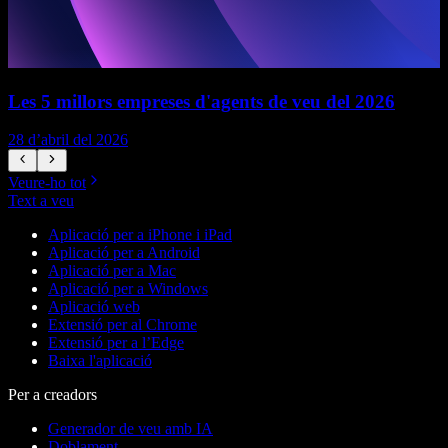
Les 5 millors empreses d'agents de veu del 2026
28 d’abril del 2026
1
Veure-ho tot
Text a veu
Aplicació per a iPhone i iPad
Aplicació per a Android
Aplicació per a Mac
Aplicació per a Windows
Aplicació web
Extensió per al Chrome
Extensió per a l’Edge
Baixa l'aplicació
Per a creadors
Generador de veu amb IA
Doblament