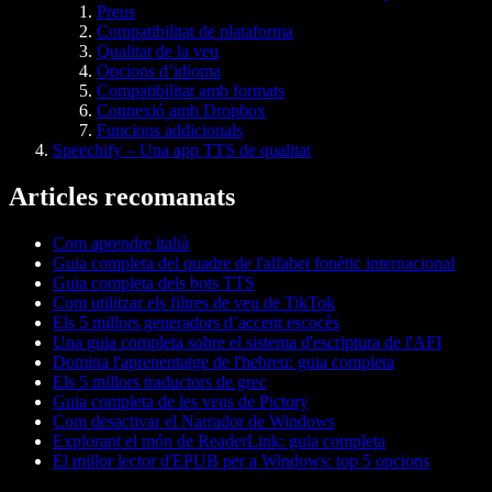
Preus
Compatibilitat de plataforma
Qualitat de la veu
Opcions d’idioma
Compatibilitat amb formats
Connexió amb Dropbox
Funcions addicionals
Speechify – Una app TTS de qualitat
Articles recomanats
Com aprendre italià
Guia completa del quadre de l'alfabet fonètic internacional
Guia completa dels bots TTS
Com utilitzar els filtres de veu de TikTok
Els 5 millors generadors d’accent escocès
Una guia completa sobre el sistema d'escriptura de l'AFI
Domina l'aprenentatge de l'hebreu: guia completa
Els 5 millors traductors de grec
Guia completa de les veus de Pictory
Com desactivar el Narrador de Windows
Explorant el món de ReaderLink: guia completa
El millor lector d'EPUB per a Windows: top 5 opcions