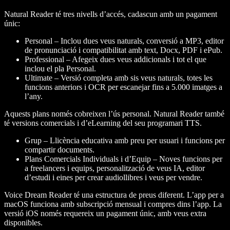
Natural Reader té tres nivells d’accés, cadascun amb un pagament
únic:
Personal – Inclou dues veus naturals, conversió a MP3, editor
de pronunciació i compatibilitat amb text, Docx, PDF i ePub.
Professional – Afegeix dues veus addicionals i tot el que
inclou el pla Personal.
Ultimate – Versió completa amb sis veus naturals, totes les
funcions anteriors i OCR per escanejar fins a 5.000 imatges a
l’any.
Aquests plans només cobreixen l’ús personal. Natural Reader també
té versions comercials i d’eLearning del seu programari TTS.
Grup – Llicència educativa amb preu per usuari i funcions per
compartir documents.
Plans Comercials Individuals i d’Equip – Noves funcions per
a freelancers i equips, personalització de veus IA, editor
d’estudi i eines per crear audiollibres i veus per vendre.
Voice Dream Reader té una estructura de preus diferent. L’app per a
macOS funciona amb subscripció mensual i compres dins l’app. La
versió iOS només requereix un pagament únic, amb veus extra
disponibles.