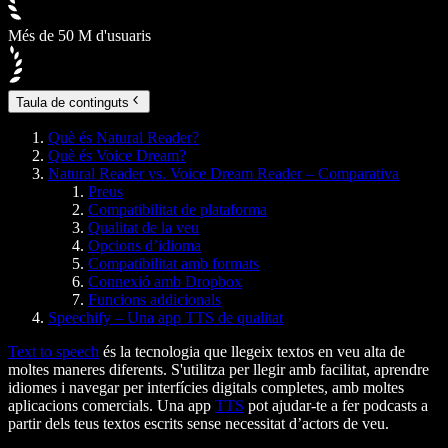
Més de 50 M d'usuaris
Taula de continguts
Què és Natural Reader?
Què és Voice Dream?
Natural Reader vs. Voice Dream Reader – Comparativa
Preus
Compatibilitat de plataforma
Qualitat de la veu
Opcions d’idioma
Compatibilitat amb formats
Connexió amb Dropbox
Funcions addicionals
Speechify – Una app TTS de qualitat
Text to speech
és la tecnologia que llegeix textos en veu alta de
moltes maneres diferents. S'utilitza per llegir amb facilitat, aprendre
idiomes i navegar per interfícies digitals completes, amb moltes
aplicacions comercials. Una app
TTS
pot ajudar-te a fer podcasts a
partir dels teus textos escrits sense necessitat d’actors de veu.