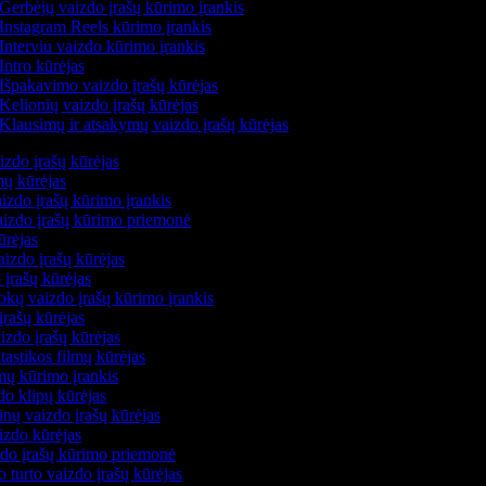
Gerbėjų vaizdo įrašų kūrimo įrankis
Instagram Reels kūrimo įrankis
Interviu vaizdo kūrimo įrankis
Intro kūrėjas
Išpakavimo vaizdo įrašų kūrėjas
Kelionių vaizdo įrašų kūrėjas
Klausimų ir atsakymų vaizdo įrašų kūrėjas
izdo įrašų kūrėjas
mų kūrėjas
izdo įrašų kūrimo įrankis
vaizdo įrašų kūrimo priemonė
ūrėjas
aizdo įrašų kūrėjas
 įrašų kūrėjas
kų vaizdo įrašų kūrimo įrankis
įrašų kūrėjas
zdo įrašų kūrėjas
ntastikos filmų kūrėjas
lmų kūrimo įrankis
do klipų kūrėjas
nų vaizdo įrašų kūrėjas
izdo kūrėjas
zdo įrašų kūrimo priemonė
o turto vaizdo įrašų kūrėjas