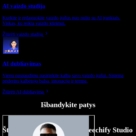
AI vaizdo studija
Kurkite ir redaguokite vaizdo įrašus nuo nulio su AI įrankiais.
Viskas, ko reikia vaizdo kūrimui.
Žiūrėti vaizdo studiją
AI dubliavimas
Vienu paspaudimu pasirinkite kalbą savo vaizdo įrašui. Sistema
priderins kalbėtojo balsą, intonaciją ir tempą.
Žiūrėti AI dubliavimą
Išbandykite patys
Štai ką galite nuveikti su Speechify Studio