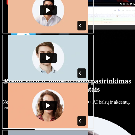
Platus vyrų ir moterų balsų pasirinkimas
su įvairiais akcentais
Nėra dviejų vienodų projektų. Rinkitės iš 100+ AI balsų ir akcentų,
lengvai juos prisitaikykite.