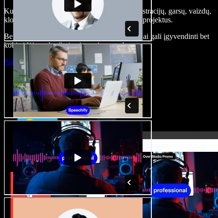
Kurkite įgarsinimus, pridėkite nemokamų iliustracijų, garsų, vaizdų,
klonuokite balsą – kurkite pilnus, įspūdingus projektus.
Be jokių mokymų ir viskas naršyklėje – kūrėjai gali įgyvendinti bet
kokią idėją, neberibojami senųjų metodų.
Paleisti studiją