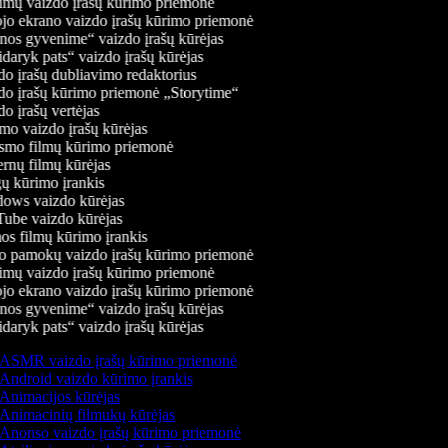
mų vaizdo įrašų kūrimo priemonė
jo ekrano vaizdo įrašų kūrimo priemonė
os gyvenime“ vaizdo įrašų kūrėjas
daryk pats“ vaizdo įrašų kūrėjas
o įrašų dubliavimo redaktorius
o įrašų kūrimo priemonė „Storytime“
o įrašų vertėjas
o vaizdo įrašų kūrėjas
mo filmų kūrimo priemonė
rnų filmų kūrėjas
 kūrimo įrankis
ws vaizdo kūrėjas
be vaizdo kūrėjas
s filmų kūrimo įrankis
 pamokų vaizdo įrašų kūrimo priemonė
mų vaizdo įrašų kūrimo priemonė
jo ekrano vaizdo įrašų kūrimo priemonė
os gyvenime“ vaizdo įrašų kūrėjas
daryk pats“ vaizdo įrašų kūrėjas
ASMR vaizdo įrašų kūrimo priemonė
Android vaizdo kūrimo įrankis
Animacijos kūrėjas
Animacinių filmukų kūrėjas
Anonso vaizdo įrašų kūrimo priemonė