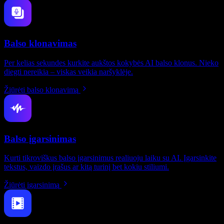
Balso klonavimas
Per kelias sekundes kurkite aukštos kokybės AI balso klonus. Nieko
diegti nereikia – viskas veikia naršyklėje.
Žiūrėti balso klonavimą
Balso įgarsinimas
Kurti tikroviškus balso įgarsinimus realiuoju laiku su AI. Įgarsinkite
tekstus, vaizdo įrašus ar kitą turinį bet kokiu stiliumi.
Žiūrėti įgarsinimą