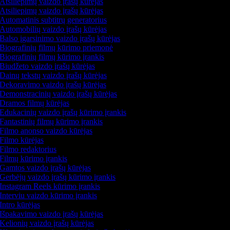
Atsiliepimų vaizdo įrašų kūrėjas
Atsiliepimų vaizdo įrašų kūrėjas
Automatinis subtitrų generatorius
Automobilių vaizdo įrašų kūrėjas
Balso įgarsinimo vaizdo įrašų kūrėjas
Biografinių filmų kūrimo priemonė
Biografinių filmų kūrimo įrankis
Biudžeto vaizdo įrašų kūrėjas
Dainų tekstų vaizdo įrašų kūrėjas
Dekoravimo vaizdo įrašų kūrėjas
Demonstracinių vaizdo įrašų kūrėjas
Dramos filmų kūrėjas
Edukacinių vaizdo įrašų kūrimo įrankis
Fantastinių filmų kūrimo įrankis
Filmo anonso vaizdo kūrėjas
Filmo kūrėjas
Filmo redaktorius
Filmų kūrimo įrankis
Gamtos vaizdo įrašų kūrėjas
Gerbėjų vaizdo įrašų kūrimo įrankis
Instagram Reels kūrimo įrankis
Interviu vaizdo kūrimo įrankis
Intro kūrėjas
Išpakavimo vaizdo įrašų kūrėjas
Kelionių vaizdo įrašų kūrėjas