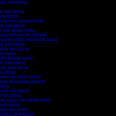
izdo įrašų kūrėjas
s
do įrašų kūrėjas
filmų kūrėjas
zdo kūrimo priemonė kopija
zdo įrašų kūrėjas
do įrašų kūrimo įrankis
 vaizdo įrašų kūrimo priemonė
 anonso vaizdo įrašų kūrimo įrankis
zdo įrašų kūrėjas
aizdo įrašo kūrėjas
imo įrankis
Filmo Kūrimo Įrankis
zdo įrašų kūrėjas
izdo įrašų kūrėjas
mų kūrėjas
izdo įrašų kūrimo įrankis
vaizdo įrašų kūrimo priemonė
ūrėjas
aizdo įrašų kūrėjas
 įrašų kūrėjas
kų vaizdo įrašų kūrimo įrankis
įrašų kūrėjas
zdo įrašų kūrėjas
ntastikos filmų kūrėjas