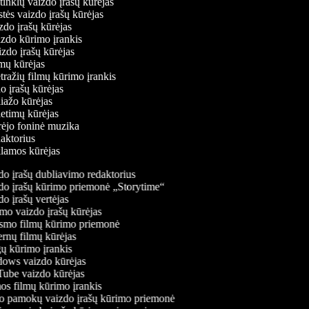
ų tinklų vaizdo įrašų kūrėjas
stės vaizdo įrašų kūrėjas
izdo įrašų kūrėjas
izdo kūrimo įrankis
izdo įrašų kūrėjas
filmų kūrėjas
tražių filmų kūrimo įrankis
do įrašų kūrėjas
liažo kūrėjas
ietimų kūrėjas
ūrėjo foninė muzika
daktorius
eklamos kūrėjas
o įrašų dubliavimo redaktorius
o įrašų kūrimo priemonė „Storytime“
o įrašų vertėjas
o vaizdo įrašų kūrėjas
mo filmų kūrimo priemonė
rnų filmų kūrėjas
 kūrimo įrankis
ws vaizdo kūrėjas
be vaizdo kūrėjas
s filmų kūrimo įrankis
 pamokų vaizdo įrašų kūrimo priemonė