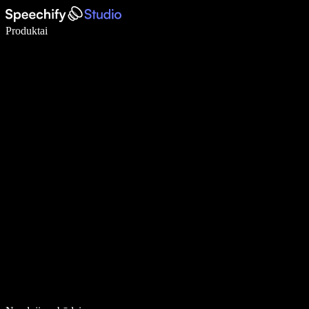
Rašykite 5× greičiau naudodami diktavimą balsu
Produktai
Sužinokite daugiau