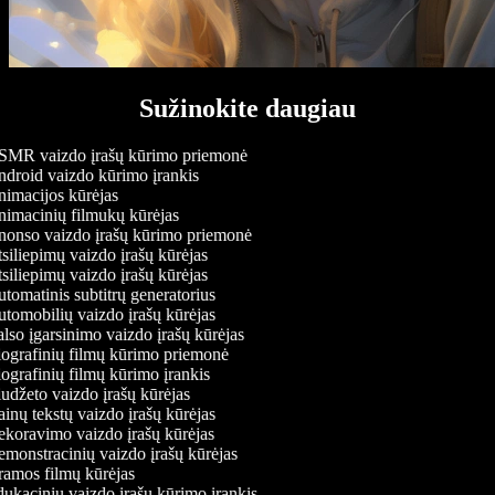
Sužinokite daugiau
MR vaizdo įrašų kūrimo priemonė
droid vaizdo kūrimo įrankis
imacijos kūrėjas
imacinių filmukų kūrėjas
onso vaizdo įrašų kūrimo priemonė
siliepimų vaizdo įrašų kūrėjas
siliepimų vaizdo įrašų kūrėjas
tomatinis subtitrų generatorius
tomobilių vaizdo įrašų kūrėjas
lso įgarsinimo vaizdo įrašų kūrėjas
ografinių filmų kūrimo priemonė
ografinių filmų kūrimo įrankis
udžeto vaizdo įrašų kūrėjas
inų tekstų vaizdo įrašų kūrėjas
koravimo vaizdo įrašų kūrėjas
monstracinių vaizdo įrašų kūrėjas
amos filmų kūrėjas
ukacinių vaizdo įrašų kūrimo įrankis