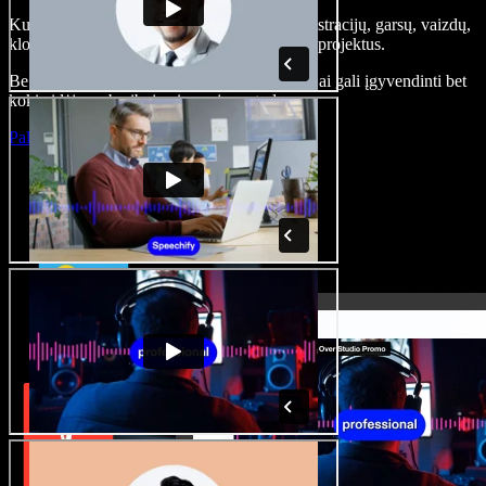
Kurkite įgarsinimus, pridėkite nemokamų iliustracijų, garsų, vaizdų,
klonuokite balsą – kurkite pilnus, įspūdingus projektus.
Be jokių mokymų ir viskas naršyklėje – kūrėjai gali įgyvendinti bet
kokią idėją, neberibojami senųjų metodų.
Paleisti studiją