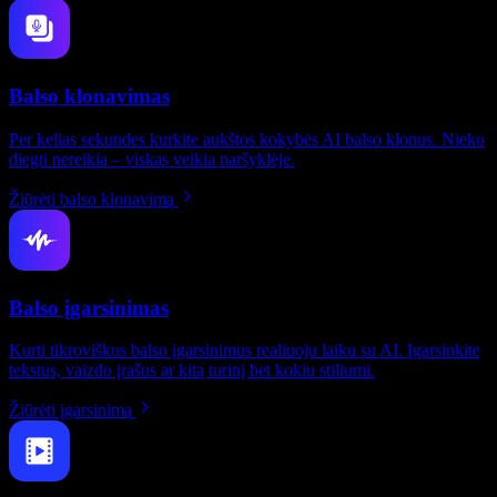
Balso klonavimas
Per kelias sekundes kurkite aukštos kokybės AI balso klonus. Nieko
diegti nereikia – viskas veikia naršyklėje.
Žiūrėti balso klonavimą
Balso įgarsinimas
Kurti tikroviškus balso įgarsinimus realiuoju laiku su AI. Įgarsinkite
tekstus, vaizdo įrašus ar kitą turinį bet kokiu stiliumi.
Žiūrėti įgarsinimą