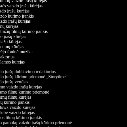
ų tinklų vaizdo įrašų kūrėjas
stės vaizdo įrašų kūrėjas
izdo įrašų kūrėjas
aizdo kūrimo įrankis
izdo įrašų kūrėjas
filmų kūrėjas
tražių filmų kūrimo įrankis
do įrašų kūrėjas
liažo kūrėjas
ietimų kūrėjas
ūrėjo foninė muzika
daktorius
eklamos kūrėjas
o įrašų dubliavimo redaktorius
o įrašų kūrimo priemonė „Storytime“
o įrašų vertėjas
o vaizdo įrašų kūrėjas
mo filmų kūrimo priemonė
rnų filmų kūrėjas
 kūrimo įrankis
ws vaizdo kūrėjas
be vaizdo kūrėjas
s filmų kūrimo įrankis
 pamokų vaizdo įrašų kūrimo priemonė