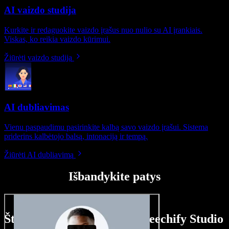
AI vaizdo studija
Kurkite ir redaguokite vaizdo įrašus nuo nulio su AI įrankiais.
Viskas, ko reikia vaizdo kūrimui.
Žiūrėti vaizdo studiją
AI dubliavimas
Vienu paspaudimu pasirinkite kalbą savo vaizdo įrašui. Sistema
priderins kalbėtojo balsą, intonaciją ir tempą.
Žiūrėti AI dubliavimą
Išbandykite patys
Štai ką galite nuveikti su Speechify Studio