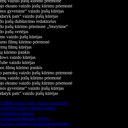
mų vaizdo įrašų kūrimo priemonė
jo ekrano vaizdo įrašų kūrimo priemonė
os gyvenime“ vaizdo įrašų kūrėjas
daryk pats“ vaizdo įrašų kūrėjas
o įrašų dubliavimo redaktorius
o įrašų kūrimo priemonė „Storytime“
o įrašų vertėjas
o vaizdo įrašų kūrėjas
mo filmų kūrimo priemonė
rnų filmų kūrėjas
 kūrimo įrankis
ws vaizdo kūrėjas
be vaizdo kūrėjas
s filmų kūrimo įrankis
 pamokų vaizdo įrašų kūrimo priemonė
mų vaizdo įrašų kūrimo priemonė
jo ekrano vaizdo įrašų kūrimo priemonė
os gyvenime“ vaizdo įrašų kūrėjas
daryk pats“ vaizdo įrašų kūrėjas
ASMR vaizdo įrašų kūrimo priemonė
Android vaizdo kūrimo įrankis
Animacijos kūrėjas
Animacinių filmukų kūrėjas
Anonso vaizdo įrašų kūrimo priemonė