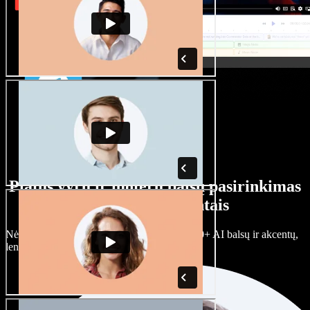
Platus vyrų ir moterų balsų pasirinkimas
su įvairiais akcentais
Nėra dviejų vienodų projektų. Rinkitės iš 100+ AI balsų ir akcentų,
lengvai juos prisitaikykite.