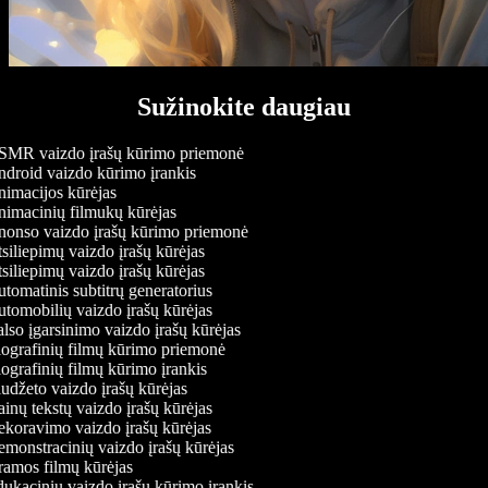
Sužinokite daugiau
MR vaizdo įrašų kūrimo priemonė
droid vaizdo kūrimo įrankis
imacijos kūrėjas
imacinių filmukų kūrėjas
onso vaizdo įrašų kūrimo priemonė
siliepimų vaizdo įrašų kūrėjas
siliepimų vaizdo įrašų kūrėjas
tomatinis subtitrų generatorius
tomobilių vaizdo įrašų kūrėjas
lso įgarsinimo vaizdo įrašų kūrėjas
ografinių filmų kūrimo priemonė
ografinių filmų kūrimo įrankis
udžeto vaizdo įrašų kūrėjas
inų tekstų vaizdo įrašų kūrėjas
koravimo vaizdo įrašų kūrėjas
monstracinių vaizdo įrašų kūrėjas
amos filmų kūrėjas
ukacinių vaizdo įrašų kūrimo įrankis