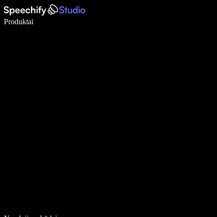
Rašykite 5× greičiau naudodami diktavimą balsu
Produktai
Sužinokite daugiau