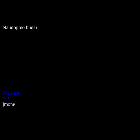
Naudojimo būdai
Atsisiųsti
API
Įmonė