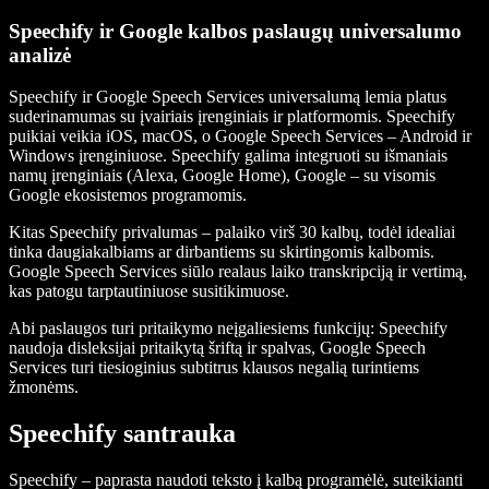
Speechify ir Google kalbos paslaugų universalumo
analizė
Speechify ir Google Speech Services universalumą lemia platus
suderinamumas su įvairiais įrenginiais ir platformomis. Speechify
puikiai veikia iOS, macOS, o Google Speech Services – Android ir
Windows įrenginiuose. Speechify galima integruoti su išmaniais
namų įrenginiais (Alexa, Google Home), Google – su visomis
Google ekosistemos programomis.
Kitas Speechify privalumas – palaiko virš 30 kalbų, todėl idealiai
tinka daugiakalbiams ar dirbantiems su skirtingomis kalbomis.
Google Speech Services siūlo realaus laiko transkripciją ir vertimą,
kas patogu tarptautiniuose susitikimuose.
Abi paslaugos turi pritaikymo neįgaliesiems funkcijų: Speechify
naudoja disleksijai pritaikytą šriftą ir spalvas, Google Speech
Services turi tiesioginius subtitrus klausos negalią turintiems
žmonėms.
Speechify santrauka
Speechify – paprasta naudoti teksto į kalbą programėlė, suteikianti