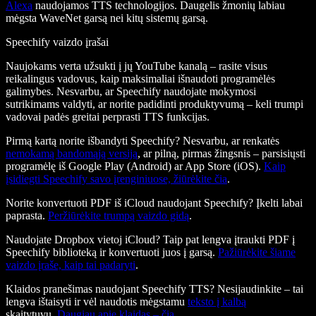
Alexa
naudojamos TTS technologijos. Daugelis žmonių labiau
mėgsta WaveNet garsą nei kitų sistemų garsą.
Speechify vaizdo įrašai
Naujokams verta užsukti į jų YouTube kanalą – rasite visus
reikalingus vadovus, kaip maksimaliai išnaudoti programėlės
galimybes. Nesvarbu, ar Speechify naudojate mokymosi
sutrikimams valdyti, ar norite padidinti produktyvumą – keli trumpi
vadovai padės greitai perprasti TTS funkcijas.
Pirmą kartą norite išbandyti Speechify? Nesvarbu, ar renkatės
nemokamą bandomąją versiją
, ar pilną, pirmas žingsnis – parsisiųsti
programėlę iš Google Play (Android) ar App Store (iOS).
Kaip
įsidiegti Speechify savo įrenginiuose, žiūrėkite čia
.
Norite konvertuoti PDF iš iCloud naudojant Speechify? Įkelti labai
paprasta.
Peržiūrėkite trumpą vaizdo gidą
.
Naudojate Dropbox vietoj iCloud? Taip pat lengva įtraukti PDF į
Speechify biblioteką ir konvertuoti juos į garsą.
Pažiūrėkite šiame
vaizdo įraše, kaip tai padaryti
.
Klaidos pranešimas naudojant Speechify TTS? Nesijaudinkite – tai
lengva ištaisyti ir vėl naudotis mėgstamu
teksto į kalbą
skaitytuvu.
Daugiau apie klaidas – čia
.