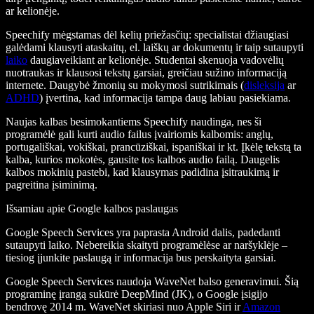
ar kelionėje.
Speechify mėgstamas dėl kelių priežasčių: specialistai džiaugiasi
galėdami klausyti ataskaitų, el. laiškų ar dokumentų ir taip sutaupyti
laiko
daugiaveikiant ar kelionėje. Studentai skenuoja vadovėlių
nuotraukas ir klausosi tekstų garsiai, greičiau sužino informaciją
internete. Daugybė žmonių su mokymosi sutrikimais (
disleksija
ar
ADHD
) įvertina, kad informacija tampa daug labiau pasiekiama.
Naujas kalbas besimokantiems Speechify naudinga, nes ši
programėlė gali kurti audio failus įvairiomis kalbomis: anglų,
portugališkai, vokiškai, prancūziškai, ispaniškai ir kt. Įkėlę tekstą ta
kalba, kurios mokotės, gausite tos kalbos audio failą. Daugelis
kalbos mokinių pastebi, kad klausymas padidina įsitraukimą ir
pagreitina įsiminimą.
Išsamiau apie Google kalbos paslaugas
Google Speech Services yra paprasta Android dalis, padedanti
sutaupyti laiko. Nebereikia skaityti programėlėse ar naršyklėje –
tiesiog įjunkite paslaugą ir informacija bus perskaityta garsiai.
Google Speech Services naudoja WaveNet balso generavimui. Šią
programinę įrangą sukūrė DeepMind (JK), o Google įsigijo
bendrovę 2014 m. WaveNet skiriasi nuo Apple Siri ir
Amazon