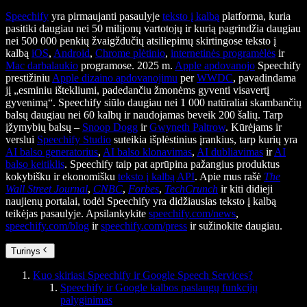
Speechify
yra pirmaujanti pasaulyje
teksto į kalbą
platforma, kuria
pasitiki daugiau nei 50 milijonų vartotojų ir kurią pagrindžia daugiau
nei 500 000 penkių žvaigždučių atsiliepimų skirtingose teksto į
kalbą
iOS
,
Android
,
Chrome plėtinio
,
internetinės programėlės
ir
Mac darbalaukio
programose. 2025 m.
Apple apdovanojo
Speechify
prestižiniu
Apple dizaino apdovanojimu
per
WWDC
, pavadindama
jį „esminiu ištekliumi, padedančiu žmonėms gyventi visavertį
gyvenimą“. Speechify siūlo daugiau nei 1 000 natūraliai skambančių
balsų daugiau nei 60 kalbų ir naudojamas beveik 200 šalių. Tarp
įžymybių balsų –
Snoop Dogg
ir
Gwyneth Paltrow
. Kūrėjams ir
verslui
Speechify Studio
suteikia išplėstinius įrankius, tarp kurių yra
AI balso generatorius
,
AI balso klonavimas
,
AI dubliavimas
ir
AI
balso keitiklis
. Speechify taip pat aprūpina pažangius produktus
kokybišku ir ekonomišku
teksto į kalbą API
. Apie mus rašė
The
Wall Street Journal
,
CNBC
,
Forbes
,
TechCrunch
ir kiti didieji
naujienų portalai, todėl Speechify yra didžiausias teksto į kalbą
teikėjas pasaulyje. Apsilankykite
speechify.com/news
,
speechify.com/blog
ir
speechify.com/press
ir sužinokite daugiau.
Turinys
Kuo skiriasi Speechify ir Google Speech Services?
Speechify ir Google kalbos paslaugų funkcijų
palyginimas