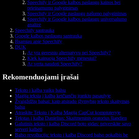
Speechify ir Google kalbos paslaugų kainos bei
prieinamumo palyginimas
Speechify ir Google paslaugų našumo palyginimas
Speechify ir Google kalbos paslaugų universalumo
analizė
Speechify santrauka
Google kalbos paslaugų santrauka
Išsamiau apie Speechify
DUK
Ar yra geresnių alternatyvų nei Speechify?
Kiek kainuoja Speechify mėnesiui?
Ar verta naudoti Speechify?
Rekomenduojami įrašai
Teksto į kalbą vaikų balsu
Magija tekstą į kalbą keičiančių įrankių pasaulyje
Žvaigždžių balsai: kaip atsirado įžymybių teksto skaitymas
balsu
Atraskite Teksto į Kalbą Magiją CapCut kompiuteryje
Tekstas į kalbą Danielius: Skaitmeninis oratorius šiandien
Galutinis teksto į kalbą Discord boto gidas: priverskite savo
serverį kalbėti
Balso revoliucija: teksto į kalbą Discord balso pokalbis be