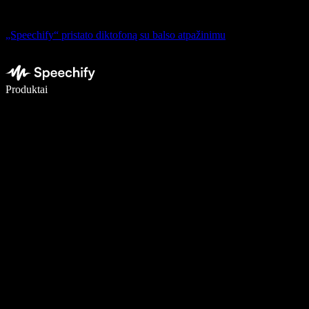
„Speechify“ pristato diktofoną su balso atpažinimu
Rašykite 5× greičiau naudodami diktavimą balsu
Produktai
Sužinokite daugiau