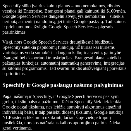
Speechify siūlo įvairius kainų planus – nuo nemokamos, ribotos
versijos iki Enterprise. Brangesni planai gali kainuoti iki $100/mėn.
Google Speech Services daugeliu atvejų yra nemokama – suteikia
neribotą asmeninį naudojimą, jei turite Google paskyrą. Tad kainos
ir prieinamumo atžvilgiu Google Speech Services – pigesnis
pasirinkimas.
Visgi, nors Google Speech Services draugiškesnė biudžetui,
Speechify suteikia papildomų funkcijų, už kurias kai kuriems
vartotojams verta sumokėti – daugiau kalbų ir akcentų, galimybė
išsaugoti bei eksportuoti transkripcijas. Brangesni planai suteikia
pažangias funkcijas: automatinį santraukų generavimą, integracijas
su kitomis programomis. Tad svarbu rinktis atsižvelgiant į poreikius
ir prioritetus.
Speechify ir Google paslaugų našumo palyginimas
Pagal našumą ir Speechify, ir Google Speech Services pasižymi
greitu, tiksliu balso atpažinimu. Tačiau Speechify šiek tiek lenkia
Google pagal tikslumą, nes leidžia apmokyti algoritmus atpažinti
individualų balsą ir taip pasiekti didesnį tikslumą. Google naudoja
NLP sistemą tikslumui užtikrinti, tačiau šioje vietoje truputį
nusileidžia, nors jos natūralaus kalbos apdorojimo patirtis išlieka
gerai vertinama.