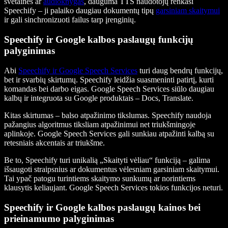
svetaines ar
audioknygas
, dauguma TTS naudotojų renkasi
Speechify – ji palaiko daugiau dokumentų tipų
garsiniam skaitymui
ir gali sinchronizuoti failus tarp įrenginių.
Speechify ir Google kalbos paslaugų funkcijų
palyginimas
Abi
Speechify ir Google Speech Services
turi daug bendrų funkcijų,
bet ir svarbių skirtumų. Speechify leidžia suasmeninti patirtį, kurti
komandas bei darbo eigas. Google Speech Services siūlo daugiau
kalbų ir integruota su Google produktais – Docs, Translate.
Kitas skirtumas – balso atpažinimo tikslumas. Speechify naudoja
pažangius algoritmus tiksliam atpažinimui net triukšmingoje
aplinkoje. Google Speech Services gali sunkiau atpažinti kalbą su
retesniais akcentais ar triukšme.
Be to, Speechify turi unikalią „Skaityti vėliau“ funkciją – galima
išsaugoti straipsnius ar dokumentus vėlesniam garsiniam skaitymui.
Tai ypač patogu turintiems skaitymo sunkumų ar norintiems
klausytis keliaujant. Google Speech Services tokios funkcijos neturi.
Speechify ir Google kalbos paslaugų kainos bei
prieinamumo palyginimas