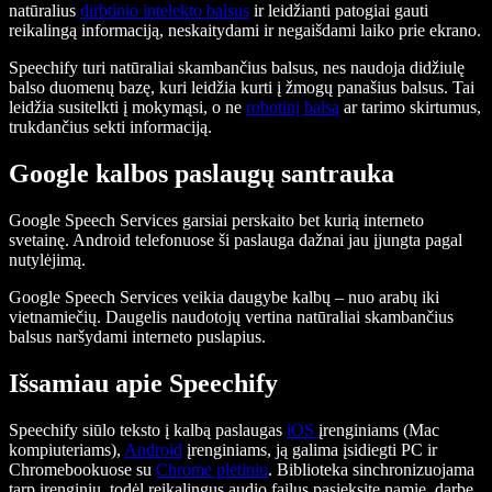
natūralius
dirbtinio intelekto balsus
ir leidžianti patogiai gauti
reikalingą informaciją, neskaitydami ir negaišdami laiko prie ekrano.
Speechify turi natūraliai skambančius balsus, nes naudoja didžiulę
balso duomenų bazę, kuri leidžia kurti į žmogų panašius balsus. Tai
leidžia susitelkti į mokymąsi, o ne
robotinį balsą
ar tarimo skirtumus,
trukdančius sekti informaciją.
Google kalbos paslaugų santrauka
Google Speech Services garsiai perskaito bet kurią interneto
svetainę. Android telefonuose ši paslauga dažnai jau įjungta pagal
nutylėjimą.
Google Speech Services veikia daugybe kalbų – nuo arabų iki
vietnamiečių. Daugelis naudotojų vertina natūraliai skambančius
balsus naršydami interneto puslapius.
Išsamiau apie Speechify
Speechify siūlo teksto į kalbą paslaugas
iOS
įrenginiams (Mac
kompiuteriams),
Android
įrenginiams, ją galima įsidiegti PC ir
Chromebookuose su
Chrome plėtiniu
. Biblioteka sinchronizuojama
tarp įrenginių, todėl reikalingus audio failus pasieksite namie, darbe