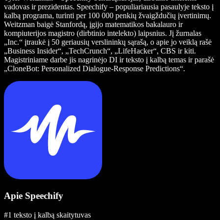
vadovas ir prezidentas. Speechify – populiariausia pasaulyje teksto į
kalbą programa, turinti per 100 000 penkių žvaigždučių įvertinimų.
Weitzman baigė Stanfordą, įgijo matematikos bakalauro ir
kompiuterijos magistro (dirbtinio intelekto) laipsnius. Jį žurnalas
„Inc.“ įtraukė į 50 geriausių verslininkų sąrašą, o apie jo veiklą rašė
„Business Insider“, „TechCrunch“, „LifeHacker“, CBS ir kiti.
Magistriniame darbe jis nagrinėjo DI ir teksto į kalbą temas ir parašė
„CloneBot: Personalized Dialogue-Response Predictions“.
Apie Speechify
#1 teksto į kalbą skaitytuvas