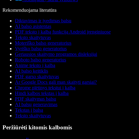
Rekomenduojama literatūra
Diktavimas ir įvedimas balsu
AI balso asistentas
PDF teksto į kalbą funkcija Android įrenginiuose
Teksto skaitytuvas
Moteriško balso generatorius
Vyriško balso generatorius
Geriausios skaitymo programos disleksijai
Roboto balso generatorius
Anime teksto į kalbą
AI balso keitiklis
PDF garso skaitytuvas
Ar Google Docs gali man skaityti garsiai?
Chrome plėtinys tekstui į kalbą
Hindi kalbos tekstas į kalbą
PDF skaitymas balsu
AI balsų generavimas
Tekstas į balsą
Teksto skaitytuvas
Peržiūrėti kitomis kalbomis