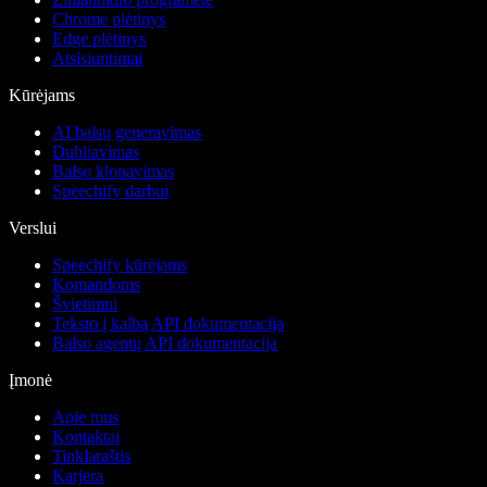
Chrome plėtinys
Edge plėtinys
Atsisiuntimai
Kūrėjams
AI balsų generavimas
Dubliavimas
Balso klonavimas
Speechify darbui
Verslui
Speechify kūrėjams
Komandoms
Švietimui
Teksto į kalbą API dokumentacija
Balso agentų API dokumentacija
Įmonė
Apie mus
Kontaktai
Tinklaraštis
Karjera