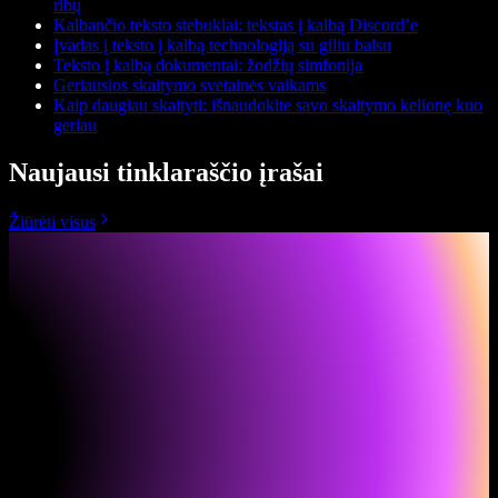
ribų
Kalbančio teksto stebuklai: tekstas į kalbą Discord’e
Įvadas į teksto į kalbą technologiją su giliu balsu
Teksto į kalbą dokumentai: žodžių simfonija
Geriausios skaitymo svetainės vaikams
Kaip daugiau skaityti: išnaudokite savo skaitymo kelionę kuo
geriau
Naujausi tinklaraščio įrašai
Žiūrėti visus