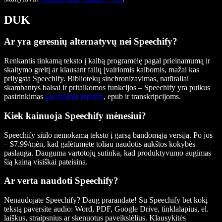
DUK
Ar yra geresnių alternatyvų nei Speechify?
Renkantis tinkamą teksto į kalbą programėlę pagal prieinamumą ir
skaitymo greitį ar klausant failų įvairiomis kalbomis, mažai kas
prilygsta Speechify. Bibliotekų sinchronizavimas, natūraliai
skambantys balsai ir pritaikomos funkcijos – Speechify yra puikus
pasirinkimas
garsiniams įrašams
, epub ir transkripcijoms.
Kiek kainuoja Speechify mėnesiui?
Speechify siūlo nemokamą teksto į garsą bandomąją versiją. Po jos
– $7.99/mėn, kad galėtumėte toliau naudotis aukštos kokybės
paslauga. Dauguma vartotojų sutinka, kad produktyvumo augimas
šią kainą visiškai pateisina.
Ar verta naudoti Speechify?
Nenaudojate Speechify? Daug prarandate! Su Speechify bet kokį
tekstą paversite audio: Word, PDF, Google Drive, tinklalapius, el.
laiškus, straipsnius ar skenuotus paveikslėlius. Klausykitės