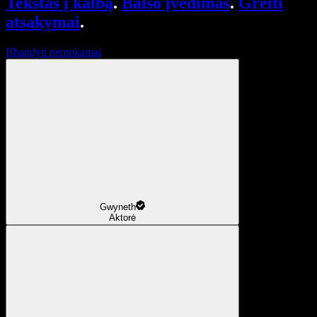
Tekstas į kalbą
.
Balso įvedimas
.
Greiti
atsakymai
.
Išbandyti nemokamai
Gwyneth
Aktorė