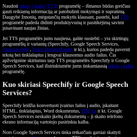
Naudoti
teksto į kalbą (TTS)
programėlę – išmanus būdas greičiau
gauti reikiamą informaciją ar patobulinti mokymąsi ir supratimą.
Daugybė žmonių, mėgstančių mokytis klausant, pastebi, kad
TTS
programėlė padeda didinti produktyvumą ir pasitikėjimą savimi
įsisavinant naujas žinias.
Jei TTS programėlės jums naujiena, galite nustebti – yra skirtingų
programėlių ir variantų (Speechify, Google Speech Services,
Amazon Polly
,
Voice Dream Reader
ir kt.), kurios padeda paversti
tekstą bei tinklalapius į lengvai klausomus audio failus. Čia
apžvelgsime skirtumus tarp TTS programėlės Speechify ir Google
Speech Services, kad išsirinktumėte jums tinkamiausią
teksto į kalbą
programėlę.
Kuo skiriasi Speechify ir Google Speech
Services?
Speechify leidžia konvertuoti įvairius failus į audio, įskaitant
HTML, tinklalapius, Word dokumentus,
PDF’us
ir kt. Google
Speech Services neskaito įkeltų dokumentų – ji skaito telefono
ekrano informaciją vartotojo pasirinkta kalba.
Nors Google Speech Services tinka retkarčiais garsiai skaityti