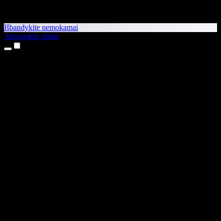
Išbandykite nemokamai
Atsisiųskite dabar
Produktai
Teksto skaitymas balsu
iPhone ir iPad programėlės
Android programėlė
Chrome plėtinys
Edge plėtinys
Interneto programėlė
Mac programėlė
Windows programėlė