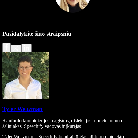
Pasidalykite šiuo straipsniu
Tyler Weitzman
Stanfordo kompiuterijos magistras, disleksijos ir prieinamumo
šalininkas, Speechify vadovas ir įkūrėjas
Tyler Weitzman – Speechify bendraįkūrėjas, dirbtinio intelekto