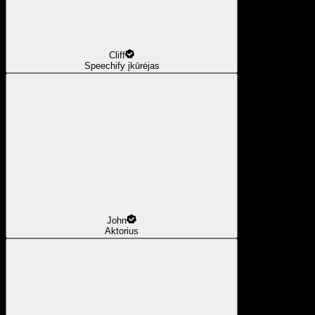
Cliff
Speechify įkūrėjas
John
Aktorius