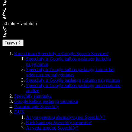
50 mln.+ vartotojų
Turinys
Kuo skiriasi Speechify ir Google Speech Services?
Speechify ir Google kalbos paslaugų funkcijų
palyginimas
Speechify ir Google kalbos paslaugų kainos bei
prieinamumo palyginimas
Speechify ir Google paslaugų našumo palyginimas
Speechify ir Google kalbos paslaugų universalumo
analizė
Speechify santrauka
Google kalbos paslaugų santrauka
Išsamiau apie Speechify
DUK
Ar yra geresnių alternatyvų nei Speechify?
Kiek kainuoja Speechify mėnesiui?
Ar verta naudoti Speechify?