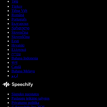
ไทย
Türkçe
Tiếng Việt
Română
Português
Български
ქართული
Slovenčina
Slovenščina
Eesti
Hrvatski
Ελληνικά
עברית
Bahasa Indonesia
বাংলা
Català
Bahasa Melayu
اردو
Slapukų nuostatos
Paslaugų teikimo sąlygos
Privatumo politika
© Speechify Inc 2026