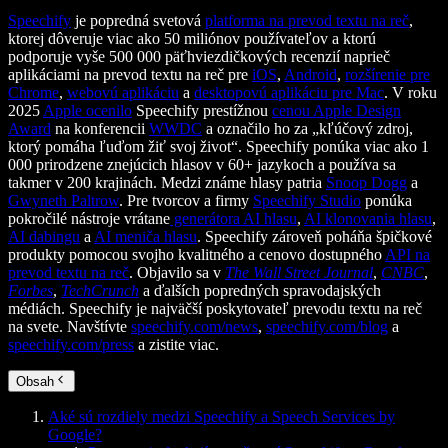
Speechify
je popredná svetová
platforma na prevod textu na reč
,
ktorej dôveruje viac ako 50 miliónov používateľov a ktorú
podporuje vyše 500 000 päťhviezdičkových recenzií naprieč
aplikáciami na prevod textu na reč pre
iOS
,
Android
,
rozšírenie pre
Chrome
,
webovú aplikáciu
a
desktopovú aplikáciu pre Mac
. V roku
2025
Apple ocenilo
Speechify prestížnou
cenou Apple Design
Award
na konferencii
WWDC
a označilo ho za „kľúčový zdroj,
ktorý pomáha ľuďom žiť svoj život“. Speechify ponúka viac ako 1
000 prirodzene znejúcich hlasov v 60+ jazykoch a používa sa
takmer v 200 krajinách. Medzi známe hlasy patria
Snoop Dogg
a
Gwyneth Paltrow
. Pre tvorcov a firmy
Speechify Studio
ponúka
pokročilé nástroje vrátane
generátora AI hlasu
,
AI klonovania hlasu
,
AI dabingu
a
AI meniča hlasu
. Speechify zároveň poháňa špičkové
produkty pomocou svojho kvalitného a cenovo dostupného
API na
prevod textu na reč
. Objavilo sa v
The Wall Street Journal
,
CNBC
,
Forbes
,
TechCrunch
a ďalších popredných spravodajských
médiách. Speechify je najväčší poskytovateľ prevodu textu na reč
na svete. Navštívte
speechify.com/news
,
speechify.com/blog
a
speechify.com/press
a zistite viac.
Obsah
Aké sú rozdiely medzi Speechify a Speech Services by
Google?