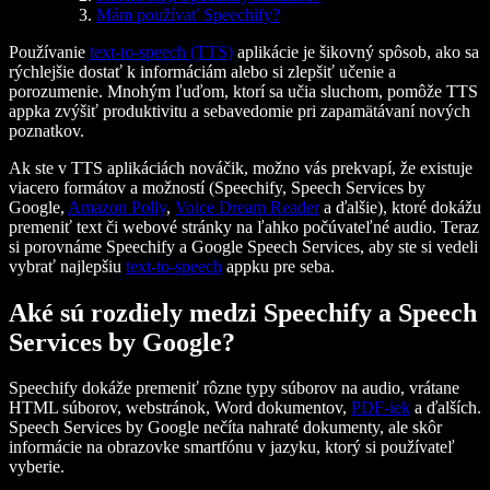
Mám používať Speechify?
Používanie
text-to-speech (TTS)
aplikácie je šikovný spôsob, ako sa
rýchlejšie dostať k informáciám alebo si zlepšiť učenie a
porozumenie. Mnohým ľuďom, ktorí sa učia sluchom, pomôže TTS
appka zvýšiť produktivitu a sebavedomie pri zapamätávaní nových
poznatkov.
Ak ste v TTS aplikáciách nováčik, možno vás prekvapí, že existuje
viacero formátov a možností (Speechify, Speech Services by
Google,
Amazon Polly
,
Voice Dream Reader
a ďalšie), ktoré dokážu
premeniť text či webové stránky na ľahko počúvateľné audio. Teraz
si porovnáme Speechify a Google Speech Services, aby ste si vedeli
vybrať najlepšiu
text-to-speech
appku pre seba.
Aké sú rozdiely medzi Speechify a Speech
Services by Google?
Speechify dokáže premeniť rôzne typy súborov na audio, vrátane
HTML súborov, webstránok, Word dokumentov,
PDF-iek
a ďalších.
Speech Services by Google nečíta nahraté dokumenty, ale skôr
informácie na obrazovke smartfónu v jazyku, ktorý si používateľ
vyberie.