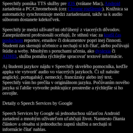
Speechify ponúka TTS služby pre
iOS
(vrátane Mac),
Android
zariadenia a PC/Chromebook (cez
Chrome rozšírenie
). Knižnica sa
automaticky synchronizuje medzi zariadeniami, takže sa k audio
súborom dostanete kdekoľvek.
Speechify je medzi užívateľmi obľúbený z viacerých dôvodov.
Zaneprázdnení profesionáli oceňujú, že stihnú viac za
kratší čas
posluchom
reportov, emailov či dokumentov popri inej činnosti.
Študenti zas skenujú učebnice a nechajú si ich čítať, alebo počúvajú
štúdie a weby. Mnohým s poruchami učenia, ako
dyslexia
či
ADHD
, služba pomáha rýchlejšie spracovať textové informácie.
Aj študenti jazykov nájdu v Speechify skvelého pomocníka, keďže
appka vie vytvoriť audio vo viacerých jazykoch. Či už nahráte
anglický, portugalský, nemecký, francúzsky alebo iný text,
Speechify vám ho prečíta v originálnom jazyku. Počúvaním nového
jazyka si ľahšie vytvoríte pohlcujúce prostredie a rýchlejšie si ho
osvojíte.
Detaily o Speech Services by Google
Speech Services by Google sú jednoduchou súčasťou Android
zariadení a mnohým užívateľom uľahčujú život. Namiesto čítania
článkov a obsahu si jednoducho zapnú službu a nechajú si
informácie čítať nahlas.