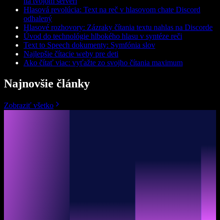
na tvojom serveri
Hlasová revolúcia: Text na reč v hlasovom chate Discord
odhalený
Hlasové rozhovory: Zázraky čítania textu nahlas na Discorde
Úvod do technológie hlbokého hlasu v syntéze reči
Text to Speech dokumenty: Symfónia slov
Najlepšie čítacie weby pre deti
Ako čítať viac: vyťažte zo svojho čítania maximum
Najnovšie články
Zobraziť všetko