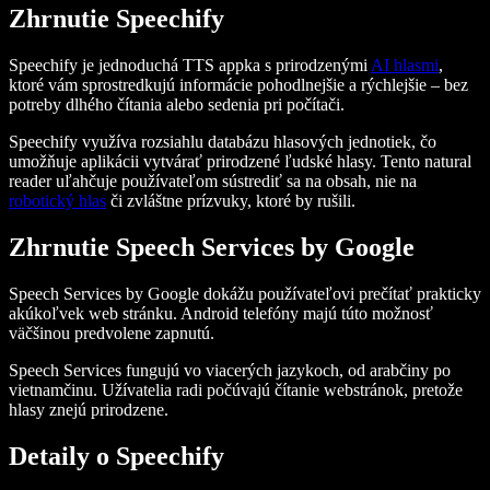
Zhrnutie Speechify
Speechify je jednoduchá TTS appka s prirodzenými
AI hlasmi
,
ktoré vám sprostredkujú informácie pohodlnejšie a rýchlejšie – bez
potreby dlhého čítania alebo sedenia pri počítači.
Speechify využíva rozsiahlu databázu hlasových jednotiek, čo
umožňuje aplikácii vytvárať prirodzené ľudské hlasy. Tento natural
reader uľahčuje používateľom sústrediť sa na obsah, nie na
robotický hlas
či zvláštne prízvuky, ktoré by rušili.
Zhrnutie Speech Services by Google
Speech Services by Google dokážu používateľovi prečítať prakticky
akúkoľvek web stránku. Android telefóny majú túto možnosť
väčšinou predvolene zapnutú.
Speech Services fungujú vo viacerých jazykoch, od arabčiny po
vietnamčinu. Užívatelia radi počúvajú čítanie webstránok, pretože
hlasy znejú prirodzene.
Detaily o Speechify