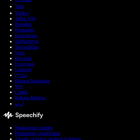
ไทย
Türkçe
Tiếng Việt
Română
Português
Български
ქართული
Slovenščina
Eesti
Hrvatski
Ελληνικά
Lietuvių
עברית
Bahasa Indonesia
বাংলা
Català
Bahasa Melayu
اردو
Nastavenia cookies
Podmienky používania
Zásady ochrany osobných údajov