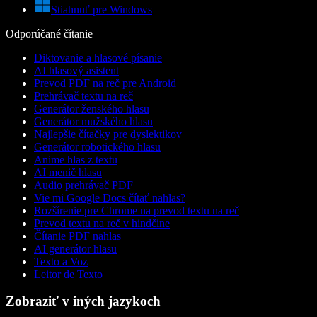
Stiahnuť pre Windows
Odporúčané čítanie
Diktovanie a hlasové písanie
AI hlasový asistent
Prevod PDF na reč pre Android
Prehrávač textu na reč
Generátor ženského hlasu
Generátor mužského hlasu
Najlepšie čítačky pre dyslektikov
Generátor robotického hlasu
Anime hlas z textu
AI menič hlasu
Audio prehrávač PDF
Vie mi Google Docs čítať nahlas?
Rozšírenie pre Chrome na prevod textu na reč
Prevod textu na reč v hindčine
Čítanie PDF nahlas
AI generátor hlasu
Texto a Voz
Leitor de Texto
Zobraziť v iných jazykoch