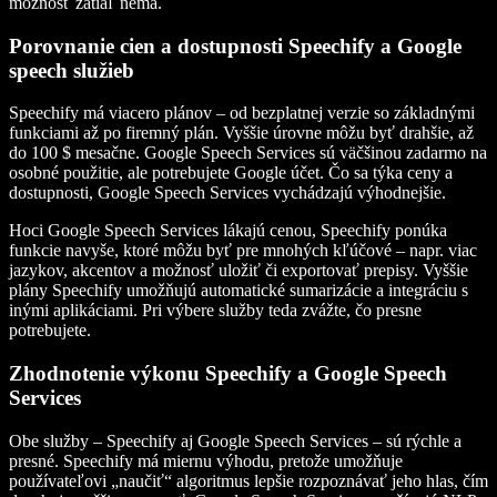
možnosť zatiaľ nemá.
Porovnanie cien a dostupnosti Speechify a Google
speech služieb
Speechify má viacero plánov – od bezplatnej verzie so základnými
funkciami až po firemný plán. Vyššie úrovne môžu byť drahšie, až
do 100 $ mesačne. Google Speech Services sú väčšinou zadarmo na
osobné použitie, ale potrebujete Google účet. Čo sa týka ceny a
dostupnosti, Google Speech Services vychádzajú výhodnejšie.
Hoci Google Speech Services lákajú cenou, Speechify ponúka
funkcie navyše, ktoré môžu byť pre mnohých kľúčové – napr. viac
jazykov, akcentov a možnosť uložiť či exportovať prepisy. Vyššie
plány Speechify umožňujú automatické sumarizácie a integráciu s
inými aplikáciami. Pri výbere služby teda zvážte, čo presne
potrebujete.
Zhodnotenie výkonu Speechify a Google Speech
Services
Obe služby – Speechify aj Google Speech Services – sú rýchle a
presné. Speechify má miernu výhodu, pretože umožňuje
používateľovi „naučiť“ algoritmus lepšie rozpoznávať jeho hlas, čím