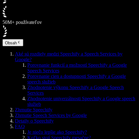
50M+ používateľov
Obsah
Aké sú rozdiely medzi Speechify a Speech Services by
Google?
Porovnanie funkcií a možností Speechify a Google
Speech Services
Porovnanie cien a dostupnosti Speechify a Google
speech služieb
Zhodnotenie výkonu Speechify a Google Speech
Services
Zhodnotenie univerzálnosti Speechify a Google speech
služieb
Zhrnutie Speechify
Zhrnutie Speech Services by Google
Detaily o Speechify
FAQ
Je niečo lepšie ako Speechify?
Koľko stojí Speechify mesačne?