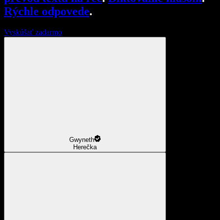
Rýchle odpovede
.
Vyskúšať zadarmo
Gwyneth
Herečka