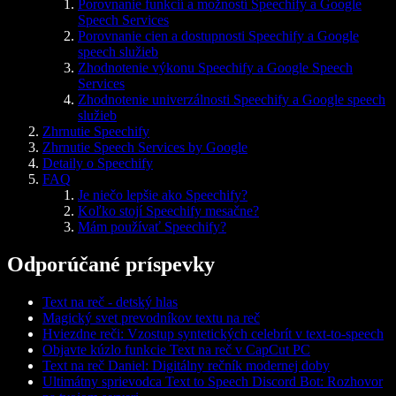
Porovnanie funkcií a možností Speechify a Google
Speech Services
Porovnanie cien a dostupnosti Speechify a Google
speech služieb
Zhodnotenie výkonu Speechify a Google Speech
Services
Zhodnotenie univerzálnosti Speechify a Google speech
služieb
Zhrnutie Speechify
Zhrnutie Speech Services by Google
Detaily o Speechify
FAQ
Je niečo lepšie ako Speechify?
Koľko stojí Speechify mesačne?
Mám používať Speechify?
Odporúčané príspevky
Text na reč - detský hlas
Magický svet prevodníkov textu na reč
Hviezdne reči: Vzostup syntetických celebrít v text-to-speech
Objavte kúzlo funkcie Text na reč v CapCut PC
Text na reč Daniel: Digitálny rečník modernej doby
Ultimátny sprievodca Text to Speech Discord Bot: Rozhovor