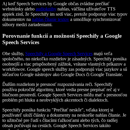
Aj keď Speech Services by Google občas zvládne prečítať
webstránky alebo
audioknihy
nahlas, väčšina užívateľov TTS
appiek zistí, že Speechify im sedí viac, pretože podporuje viac typov
dokumentov na
nahlas čítanie textov
a umožňuje synchronizovať
súbory medzi zariadeniami.
Porovnanie funkcií a možností Speechify a Google
Speech Services
Obe služby,
Speechify a Google Speech Services
majú veľa
spoločného, no niekoľko rozdielov je zásadných. Speechify ponúka
osobnejší a viac prispôsobený zážitok, vrátane vlastných príkazov a
workflowov. Google speech služby zas podporujú viac jazykov a sú
súčasťou Google nástrojov ako Google Docs či Google Translate.
Ďalším rozdielom je presnosť rozpoznávania reči. Speechify
používa pokročilé algoritmy, ktoré vedia presne prepísať reč aj v
hlučnom prostredí. Google Speech Services môžu mať s presnosťou
problém pri hluku a neobvyklých akcentoch či dialektoch.
Speechify ponúka funkciu "Prečítať neskôr", vďaka ktorej si
používateľ uloží články a dokumenty na neskoršie nahlas čítanie. Je
to užitočné pre ľudí s čítacími ťažkosťami alebo tých, čo radšej
obsah počúvajú na cestách. Google Speech Services takúto