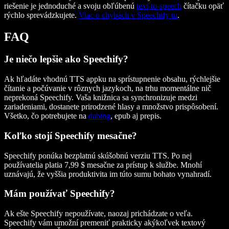
riešenie je jednoduché a svoju obľúbenú
text-to-speech
čítačku opäť
rýchlo sprevádzkujete.
Viac o chybách v Speechify tu
.
FAQ
Je niečo lepšie ako Speechify?
Ak hľadáte vhodnú TTS appku na sprístupnenie obsahu, rýchlejšie
čítanie a počúvanie v rôznych jazykoch, na trhu momentálne nič
neprekoná Speechify. Vaša knižnica sa synchronizuje medzi
zariadeniami, dostanete prirodzené hlasy a množstvo prispôsobení.
Všetko, čo potrebujete na
dabing
, epub aj prepis.
Koľko stojí Speechify mesačne?
Speechify ponúka bezplatnú skúšobnú verziu TTS. Po nej
používatelia platia 7,99 $ mesačne za prístup k službe. Mnohí
uznávajú, že vyššia produktivita im túto sumu bohato vynahradí.
Mám používať Speechify?
Ak ešte Speechify nepoužívate, naozaj prichádzate o veľa.
Speechify vám umožní premeniť prakticky akýkoľvek textový