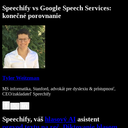
Speechify vs Google Speech Services:
konečné porovnanie
Tyler Weitzman
MS informatika, Stanford, advokát pre dyslexiu & prístupnosť,
CEO/zakladateľ Speechify
Speechify, váš
hlasový AI
asistent
prevod textu na reč
.
Diktovanie hlasom
.