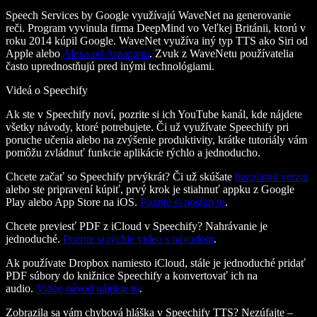
Speech Services by Google využívajú WaveNet na generovanie
reči. Program vyvinula firma DeepMind vo Veľkej Británii, ktorú v
roku 2014 kúpil Google. WaveNet využíva iný typ TTS ako Siri od
Apple alebo
Alexa od Amazonu
. Zvuk z WaveNetu používatelia
často uprednostňujú pred inými technológiami.
Videá o Speechify
Ak ste v Speechify noví, pozrite si ich YouTube kanál, kde nájdete
všetky návody, ktoré potrebujete. Či už využívate Speechify pri
poruche učenia alebo na zvýšenie produktivity, krátke tutoriály vám
pomôžu zvládnuť funkcie aplikácie rýchlo a jednoducho.
Chcete začať so Speechify prvýkrát? Či už skúšate
bezplatnú verziu
alebo ste pripravení kúpiť, prvý krok je stiahnuť appku z Google
Play alebo App Store na iOS.
Pozrite si postup tu
.
Chcete previesť PDF z iCloud v Speechify? Nahrávanie je
jednoduché.
Pozrite si rýchle video s návodom
.
Ak používate Dropbox namiesto iCloud, stále je jednoduché pridať
PDF súbory do knižnice Speechify a konvertovať ich na
audio.
Video návod nájdete tu
.
Zobrazila sa vám chybová hláška v Speechify TTS? Nezúfajte –