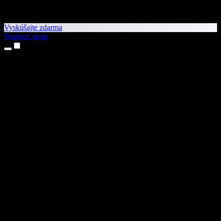
Vyskúšajte zdarma
Stiahnuť teraz
Produkty
Prevod textu na reč
Aplikácie pre iPhone a iPad
Aplikácia pre Android
Rozšírenie pre Chrome
Rozšírenie pre Edge
Webová aplikácia
Aplikácia pre Mac
Aplikácia pre Windows