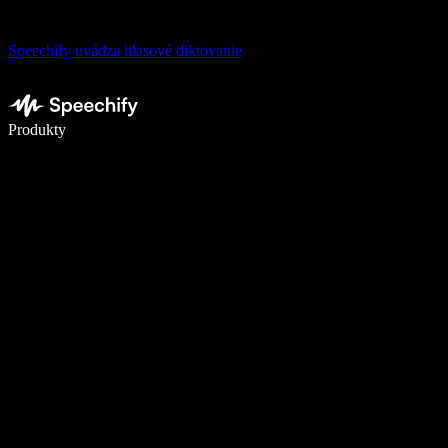
Speechify uvádza hlasové diktovanie
Píšte 5× rýchlejšie pomocou hlasového diktovania
Produkty
Zistiť viac