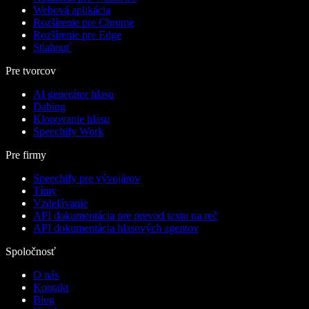
Webová aplikácia
Rozšírenie pre Chrome
Rozšírenie pre Edge
Stiahnuť
Pre tvorcov
AI generátor hlasu
Dabing
Klonovanie hlasu
Speechify Work
Pre firmy
Speechify pre vývojárov
Tímy
Vzdelávanie
API dokumentácia pre prevod textu na reč
API dokumentácia hlasových agentov
Spoločnosť
O nás
Kontakt
Blog