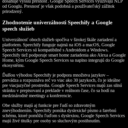
dosahuje vyššiu presnosť. Google Speech Services využívajú NLP
od Googlu. Presnosť je však podobná a používateľský zážitok
prirodzený.
Zhodnotenie univerzálnosti Speechify a Google
speech služieb
Univerzálnosť oboch služieb spočíva v širokej škále zariadení a
platforiem. Speechify funguje najmä na iOS a macOS, Google
Speech Services sú kompatibilné s Androidom a Windows.
Speechify tiež podporuje smart home zariadenia ako Alexa a Google
Home, kým Google Speech Services sa naplno integrujú do Google
ekosystému.
Ďalšou výhodou Speechify je podpora množstva jazykov –
prevádza a rozpoznáva reč vo viac ako 30 jazykoch, čo je ideálne
pre viacjazyčné prostredia. Google Speech Services majú zas silnú
stránku v prepisovaní a preklade v reálnom čase, čo sa hodí na
medzinárodné meetingy a konferencie.
Obe služby majú aj funkcie pre ľudí so zdravotným
znevýhodnením. Speechify ponúka dyslexické písmo a farebnú
schému, ktoré pomôžu ľuďom s dyslexiou, Google Speech Services
majú živé titulky pre osoby so sluchovým postihnutím.