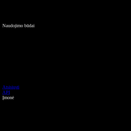
Naudojimo būdai
Atsisiųsti
API
Įmonė