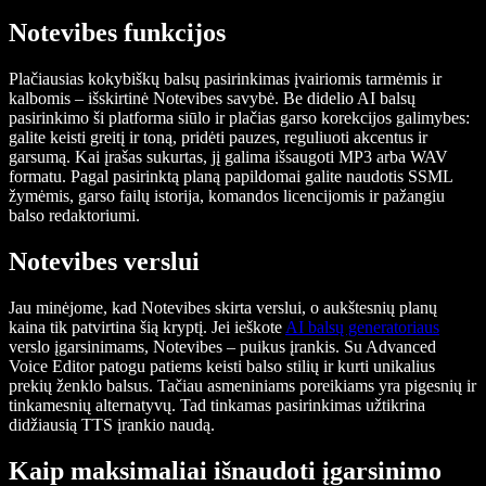
Notevibes funkcijos
Plačiausias kokybiškų balsų pasirinkimas įvairiomis tarmėmis ir
kalbomis – išskirtinė Notevibes savybė. Be didelio AI balsų
pasirinkimo ši platforma siūlo ir plačias garso korekcijos galimybes:
galite keisti greitį ir toną, pridėti pauzes, reguliuoti akcentus ir
garsumą. Kai įrašas sukurtas, jį galima išsaugoti MP3 arba WAV
formatu. Pagal pasirinktą planą papildomai galite naudotis SSML
žymėmis, garso failų istorija, komandos licencijomis ir pažangiu
balso redaktoriumi.
Notevibes verslui
Jau minėjome, kad Notevibes skirta verslui, o aukštesnių planų
kaina tik patvirtina šią kryptį. Jei ieškote
AI balsų generatoriaus
verslo įgarsinimams, Notevibes – puikus įrankis. Su Advanced
Voice Editor patogu patiems keisti balso stilių ir kurti unikalius
prekių ženklo balsus. Tačiau asmeniniams poreikiams yra pigesnių ir
tinkamesnių alternatyvų. Tad tinkamas pasirinkimas užtikrina
didžiausią TTS įrankio naudą.
Kaip maksimaliai išnaudoti įgarsinimo