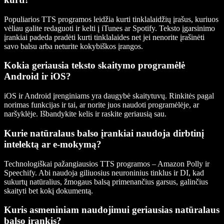
Populiarios TTS programos leidžia kurti tinklalaidžių įrašus, kuriuos
vėliau galite redaguoti ir kelti į iTunes ar Spotify. Teksto įgarsinimo
įrankiai padeda pradėti kurti tinklalaides net jei nenorite įrašinėti
savo balsu arba neturite kokybiškos įrangos.
Kokia geriausia teksto skaitymo programėlė
Android ir iOS?
iOS ir Android įrenginiams yra daugybė skaitytuvų. Rinkitės pagal
norimas funkcijas ir tai, ar norite juos naudoti programėlėje, ar
naršyklėje. Išbandykite kelis ir raskite geriausią sau.
Kurie natūralaus balso įrankiai naudoja dirbtinį
intelektą ar e-mokymą?
Technologiškai pažangiausios TTS programos – Amazon Polly ir
Speechify. Abi naudoja giliuosius neuroninius tinklus ir DI, kad
sukurtų natūralius, žmogaus balsą primenančius garsus, galinčius
skaityti bet kokį dokumentą.
Kuris asmeniniam naudojimui geriausias natūralaus
balso įrankis?