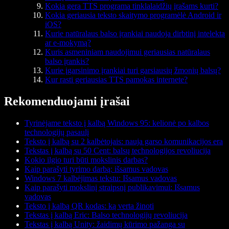
Kokia gera TTS programa tinklalaidžių įrašams kurti?
Kokia geriausia teksto skaitymo programėlė Android ir
iOS?
Kurie natūralaus balso įrankiai naudoja dirbtinį intelektą
ar e-mokymą?
Kuris asmeniniam naudojimui geriausias natūralaus
balso įrankis?
Kurie įgarsinimo įrankiai turi garsiausių žmonių balsų?
Kur rasti geriausias TTS pamokas internete?
Rekomenduojami įrašai
Tyrinėjame teksto į kalbą Windows 95: kelionė po kalbos
technologijų pasaulį
Teksto į kalbą su 2 kalbėtojais: nauja garso komunikacijos era
Tekstas į kalbą su 50 Cent: balsų technologijos revoliucija
Kokio ilgio turi būti mokslinis darbas?
Kaip parašyti tyrimo darbą: išsamus vadovas
Windows 7 kalbėjimas tekstu: Išsamus vadovas
Kaip parašyti mokslinį straipsnį publikavimui: Išsamus
vadovas
Teksto į kalbą QR kodas: ką verta žinoti
Tekstas į kalbą Eric: Balso technologijų revoliucija
Tekstas į kalbą Unity: žaidimų kūrimo pažanga su