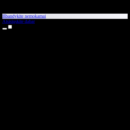
Išbandykite nemokamai
Atsisiųskite dabar
Produktai
Teksto skaitymas balsu
iPhone ir iPad programėlės
Android programėlė
Chrome plėtinys
Edge plėtinys
Interneto programėlė
Mac programėlė
Windows programėlė