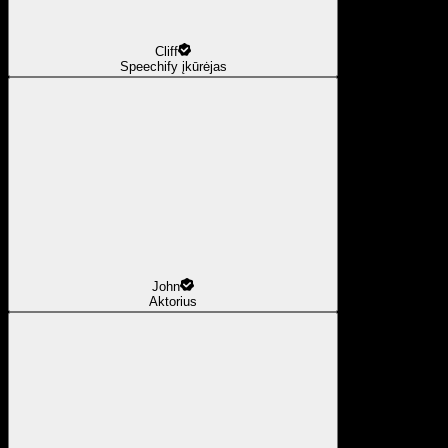
Cliff
Speechify įkūrėjas
John
Aktorius