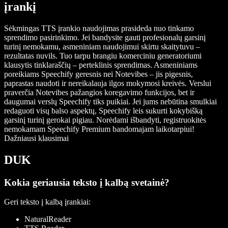
įrankį
Sėkmingas TTS įrankio naudojimas prasideda nuo tinkamo
sprendimo pasirinkimo. Jei bandysite gauti profesionalų garsinį
turinį nemokamu, asmeniniam naudojimui skirtu skaitytuvu –
rezultatas nuvils. Tuo tarpu brangiu komerciniu generatoriumi
klausytis tinklaraščių – perteklinis sprendimas. Asmeniniams
poreikiams Speechify geresnis nei Notevibes – jis pigesnis,
paprastas naudoti ir nereikalauja ilgos mokymosi kreivės. Verslui
praverčia Notevibes pažangios koregavimo funkcijos, bet ir
daugumai verslų Speechify tiks puikiai. Jei jums nebūtina smulkiai
redaguoti visų balso aspektų, Speechify leis sukurti kokybišką
garsinį turinį gerokai pigiau. Norėdami išbandyti, registruokitės
nemokamam Speechify Premium bandomajam laikotarpiui!
Dažniausi klausimai
DUK
Kokia geriausia teksto į kalbą svetainė?
Geri teksto į kalbą įrankiai:
NaturalReader