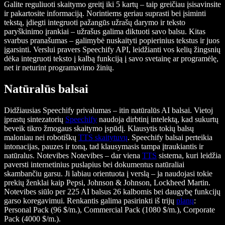
Galite reguliuoti skaitymo greitį iki 5 kartų – taip greičiau įsisavinsite
ir pakartosite informaciją. Norintiems geriau suprasti bei įsiminti
tekstą, įdiegti integruoti pažangūs užrašų darymo ir teksto
paryškinimo įrankiai – užrašus galima diktuoti savo balsu. Kitas
svarbus pranašumas – galimybė nuskaityti popierinius tekstus ir juos
įgarsinti. Verslui pravers Speechify API, leidžianti vos kelių žingsnių
dėka integruoti teksto į kalbą funkciją į savo svetainę ar programėlę,
net ir neturint programavimo žinių.
Natūralūs balsai
Didžiausias Speechify privalumas – itin natūralūs AI balsai. Vietoj
įprastų sintezatorių
Speechify
naudoja dirbtinį intelektą, kad sukurtų
beveik tikro žmogaus skaitymo įspūdį. Klausytis tokių balsų
maloniau nei robotiškų
TTS skaitytuvų
. Speechify balsai perteikia
intonacijas, pauzes ir toną, tad klausymasis tampa įtraukiantis ir
natūralus. Notevibes Notevibes – dar viena
TTS
sistema, kuri leidžia
paversti internetinius puslapius bei dokumentus natūraliai
skambančiu garsu. Ji labiau orientuota į verslą – ja naudojasi tokie
prekių ženklai kaip Pepsi, Johnson & Johnson, Lockheed Martin.
Notevibes siūlo per 225 AI balsus 26 kalbomis bei daugybę funkcijų
garso koregavimui. Renkantis galima pasirinkti iš trijų
planų
:
Personal Pack (96 $/m.), Commercial Pack (1080 $/m.), Corporate
Pack (4000 $/m.).