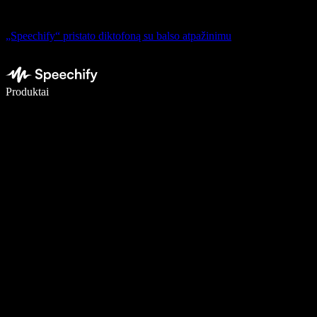
„Speechify“ pristato diktofoną su balso atpažinimu
Rašykite 5× greičiau naudodami diktavimą balsu
Produktai
Sužinokite daugiau