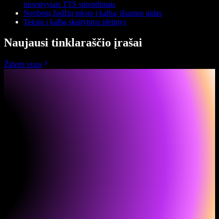
inovatyviais TTS sprendimais
Neribotų žodžių teksto į kalbą: išsamus gidas
Teksto į kalbą skaitytuvo plėtinys
Naujausi tinklaraščio įrašai
Žiūrėti visus