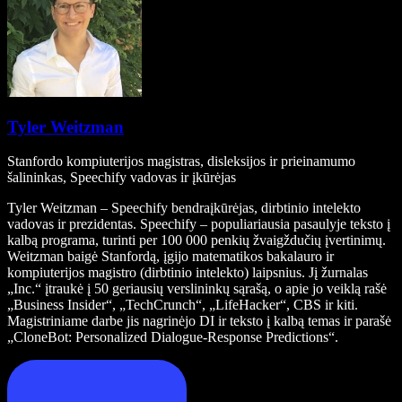
Tyler Weitzman
Stanfordo kompiuterijos magistras, disleksijos ir prieinamumo
šalininkas, Speechify vadovas ir įkūrėjas
Tyler Weitzman – Speechify bendraįkūrėjas, dirbtinio intelekto
vadovas ir prezidentas. Speechify – populiariausia pasaulyje teksto į
kalbą programa, turinti per 100 000 penkių žvaigždučių įvertinimų.
Weitzman baigė Stanfordą, įgijo matematikos bakalauro ir
kompiuterijos magistro (dirbtinio intelekto) laipsnius. Jį žurnalas
„Inc.“ įtraukė į 50 geriausių verslininkų sąrašą, o apie jo veiklą rašė
„Business Insider“, „TechCrunch“, „LifeHacker“, CBS ir kiti.
Magistriniame darbe jis nagrinėjo DI ir teksto į kalbą temas ir parašė
„CloneBot: Personalized Dialogue-Response Predictions“.