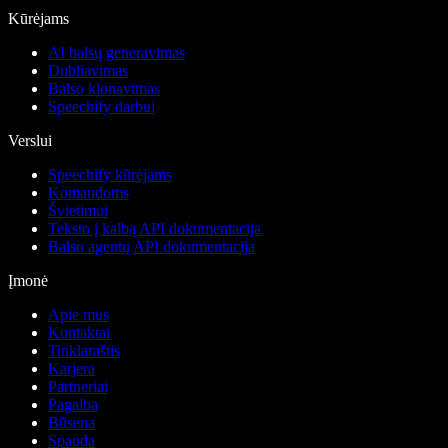
Kūrėjams
AI balsų generavimas
Dubliavimas
Balso klonavimas
Speechify darbui
Verslui
Speechify kūrėjams
Komandoms
Švietimui
Teksto į kalbą API dokumentacija
Balso agentų API dokumentacija
Įmonė
Apie mus
Kontaktai
Tinklaraštis
Karjera
Partneriai
Pagalba
Būsena
Spauda