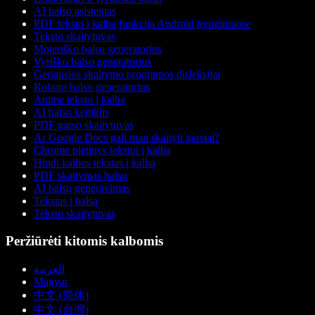
AI balso asistentas
PDF teksto į kalbą funkcija Android įrenginiuose
Teksto skaitytuvas
Moteriško balso generatorius
Vyriško balso generatorius
Geriausios skaitymo programos disleksijai
Roboto balso generatorius
Anime teksto į kalbą
AI balso keitiklis
PDF garso skaitytuvas
Ar Google Docs gali man skaityti garsiai?
Chrome plėtinys tekstui į kalbą
Hindi kalbos tekstas į kalbą
PDF skaitymas balsu
AI balsų generavimas
Tekstas į balsą
Teksto skaitytuvas
Peržiūrėti kitomis kalbomis
العربية
Magyar
中文 (简体)
中文 (台灣)