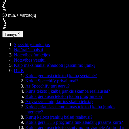
50 mln.+ vartotojų
Turinys
Speechify funkcijos
Natūralūs balsai
Notevibes funkcijos
Notevibes verslui
Kaip maksimaliai išnaudoti įgarsinimo įrankį
DUK
Kokia geriausia teksto į kalbą svetainė?
Kokie Speechify privalumai?
Ar Speechify turi garsų?
Kuris teksto į kalbą įrankis skamba realiausiai?
Kokia geriausia teksto į kalbą programėlė?
Ar yra svetainių, kurios skaito tekstą?
Koks geriausias nemokamas teksto į kalbą įrankis
internete?
Kurių kalbos įrankių balsai realiausi?
Kokia gera TTS programa tinklalaidžių įrašams kurti?
Kokia geriausia teksto skaitymo programėlė Android ir