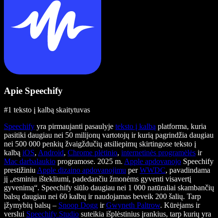
Apie Speechify
#1 teksto į kalbą skaitytuvas
Speechify
yra pirmaujanti pasaulyje
teksto į kalbą
platforma, kuria
pasitiki daugiau nei 50 milijonų vartotojų ir kurią pagrindžia daugiau
nei 500 000 penkių žvaigždučių atsiliepimų skirtingose teksto į
kalbą
iOS
,
Android
,
Chrome plėtinio
,
internetinės programėlės
ir
Mac darbalaukio
programose. 2025 m.
Apple apdovanojo
Speechify
prestižiniu
Apple dizaino apdovanojimu
per
WWDC
, pavadindama
jį „esminiu ištekliumi, padedančiu žmonėms gyventi visavertį
gyvenimą“. Speechify siūlo daugiau nei 1 000 natūraliai skambančių
balsų daugiau nei 60 kalbų ir naudojamas beveik 200 šalių. Tarp
įžymybių balsų –
Snoop Dogg
ir
Gwyneth Paltrow
. Kūrėjams ir
verslui
Speechify Studio
suteikia išplėstinius įrankius, tarp kurių yra