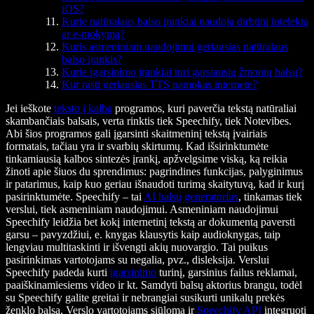
iOS?
Kurie natūralaus balso įrankiai naudoja dirbtinį intelektą
ar e-mokymą?
Kuris asmeniniam naudojimui geriausias natūralaus
balso įrankis?
Kurie įgarsinimo įrankiai turi garsiausių žmonių balsų?
Kur rasti geriausias TTS pamokas internete?
Jei ieškote
teksto į kalbą
programos, kuri paverčia tekstą natūraliai
skambančiais balsais, verta rinktis tiek Speechify, tiek Notevibes.
Abi šios programos gali įgarsinti skaitmeninį tekstą įvairiais
formatais, tačiau yra ir svarbių skirtumų. Kad išsirinktumėte
tinkamiausią kalbos sintezės įrankį, apžvelgsime viską, ką reikia
žinoti apie šiuos du sprendimus: pagrindines funkcijas, palyginimus
ir patarimus, kaip kuo geriau išnaudoti turimą skaitytuvą, kad ir kurį
pasirinktumėte. Speechify – tai
AI balsų generatorius
, tinkamas tiek
verslui, tiek asmeniniam naudojimui. Asmeniniam naudojimui
Speechify leidžia bet kokį internetinį tekstą ar dokumentą paversti
garsu – pavyzdžiui, e. knygas klausytis kaip audioknygas, taip
lengviau multitaskinti ir išvengti akių nuovargio. Tai puikus
pasirinkimas vartotojams su negalia, pvz., disleksija. Verslui
Speechify padeda kurti
įgarsinimo
turinį, garsinius failus reklamai,
paaiškinamiesiems video ir kt. Samdyti balsų aktorius brangu, todėl
su Speechify galite greitai ir nebrangiai susikurti unikalų prekės
ženklo balsą. Verslo vartotojams siūloma ir
Speechify API
integruoti