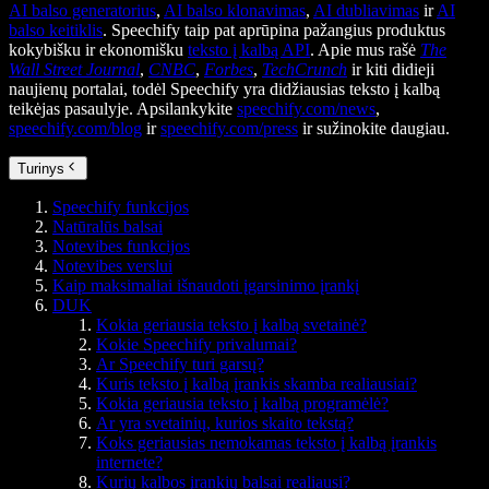
AI balso generatorius
,
AI balso klonavimas
,
AI dubliavimas
ir
AI
balso keitiklis
. Speechify taip pat aprūpina pažangius produktus
kokybišku ir ekonomišku
teksto į kalbą API
. Apie mus rašė
The
Wall Street Journal
,
CNBC
,
Forbes
,
TechCrunch
ir kiti didieji
naujienų portalai, todėl Speechify yra didžiausias teksto į kalbą
teikėjas pasaulyje. Apsilankykite
speechify.com/news
,
speechify.com/blog
ir
speechify.com/press
ir sužinokite daugiau.
Turinys
Speechify funkcijos
Natūralūs balsai
Notevibes funkcijos
Notevibes verslui
Kaip maksimaliai išnaudoti įgarsinimo įrankį
DUK
Kokia geriausia teksto į kalbą svetainė?
Kokie Speechify privalumai?
Ar Speechify turi garsų?
Kuris teksto į kalbą įrankis skamba realiausiai?
Kokia geriausia teksto į kalbą programėlė?
Ar yra svetainių, kurios skaito tekstą?
Koks geriausias nemokamas teksto į kalbą įrankis
internete?
Kurių kalbos įrankių balsai realiausi?