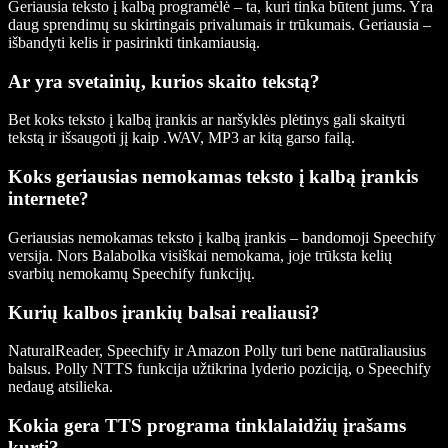
Geriausia teksto į kalbą programėlė – ta, kuri tinka būtent jums. Yra
daug sprendimų su skirtingais privalumais ir trūkumais. Geriausia –
išbandyti kelis ir pasirinkti tinkamiausią.
Ar yra svetainių, kurios skaito tekstą?
Bet koks teksto į kalbą įrankis ar naršyklės plėtinys gali skaityti
tekstą ir išsaugoti jį kaip .WAV, MP3 ar kitą garso failą.
Koks geriausias nemokamas teksto į kalbą įrankis
internete?
Geriausias nemokamas teksto į kalbą įrankis – bandomoji Speechify
versija. Nors Balabolka visiškai nemokama, joje trūksta kelių
svarbių nemokamų Speechify funkcijų.
Kurių kalbos įrankių balsai realiausi?
NaturalReader, Speechify ir Amazon Polly turi bene natūraliausius
balsus. Polly NTTS funkcija užtikrina lyderio poziciją, o Speechify
nedaug atsilieka.
Kokia gera TTS programa tinklalaidžių įrašams
kurti?