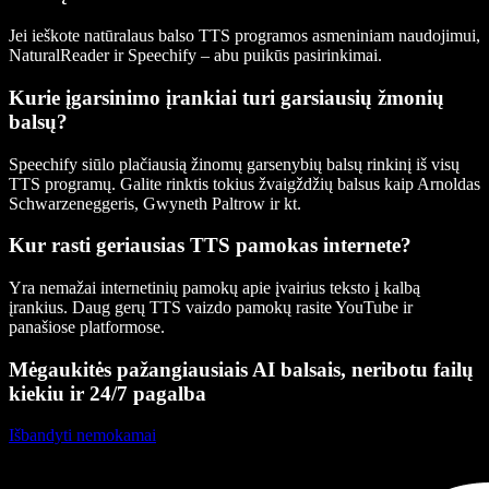
Jei ieškote natūralaus balso TTS programos asmeniniam naudojimui,
NaturalReader ir Speechify – abu puikūs pasirinkimai.
Kurie įgarsinimo įrankiai turi garsiausių žmonių
balsų?
Speechify siūlo plačiausią žinomų garsenybių balsų rinkinį iš visų
TTS programų. Galite rinktis tokius žvaigždžių balsus kaip Arnoldas
Schwarzeneggeris, Gwyneth Paltrow ir kt.
Kur rasti geriausias TTS pamokas internete?
Yra nemažai internetinių pamokų apie įvairius teksto į kalbą
įrankius. Daug gerų TTS vaizdo pamokų rasite YouTube ir
panašiose platformose.
Mėgaukitės pažangiausiais AI balsais, neribotu failų
kiekiu ir 24/7 pagalba
Išbandyti nemokamai