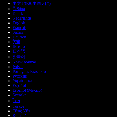
中文 (简体 中国大陆)
Čeština
Dansk
Nederlands
English
Français
Suomi
Deutsch
हिन्दी
Italiano
日本語
한국어
Norsk bokmål
Polski
Português Brasileiro
Русский
Українська
Español
Español (México)
Svenska
ไทย
Türkçe
Tiếng Việt
Română