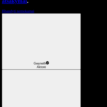
atsakymai
.
Išbandyti nemokamai
Gwyneth
Aktorė