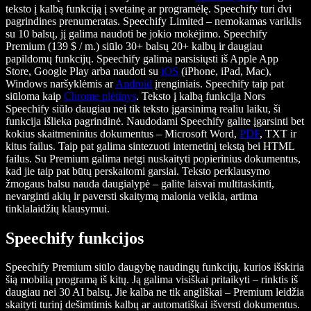
teksto į kalbą funkciją į svetainę ar programėlę. Speechify turi dvi
pagrindines prenumeratas. Speechify Limited – nemokamas variklis
su 10 balsų, jį galima naudoti be jokio mokėjimo. Speechify
Premium (139 $ / m.) siūlo 30+ balsų 20+ kalbų ir daugiau
papildomų funkcijų. Speechify galima parsisiųsti iš Apple App
Store, Google Play arba naudoti su
iOS
(iPhone, iPad, Mac),
Windows naršyklėmis ar
Android
įrenginiais. Speechify taip pat
siūloma kaip
Chrome plėtinys
. Teksto į kalbą funkcija Nors
Speechify siūlo daugiau nei tik teksto įgarsinimą realiu laiku, ši
funkcija išlieka pagrindinė. Naudodami Speechify galite įgarsinti bet
kokius skaitmeninius dokumentus – Microsoft Word,
PDF
, TXT ir
kitus failus. Taip pat galima sintezuoti internetinį tekstą bei HTML
failus. Su Premium galima netgi nuskaityti popierinius dokumentus,
kad jie taip pat būtų perskaitomi garsiai. Teksto perklausymo
žmogaus balsu nauda daugialypė – galite laisvai multitaskinti,
nevarginti akių ir paversti skaitymą malonia veikla, artima
tinklalaidžių klausymui.
Speechify funkcijos
Speechify Premium siūlo daugybę naudingų funkcijų, kurios išskiria
šią mobilią programą iš kitų. Ją galima visiškai pritaikyti – rinktis iš
daugiau nei 30 AI balsų. Jie kalba ne tik angliškai – Premium leidžia
skaityti turinį dešimtimis kalbų ar automatiškai išversti dokumentus.