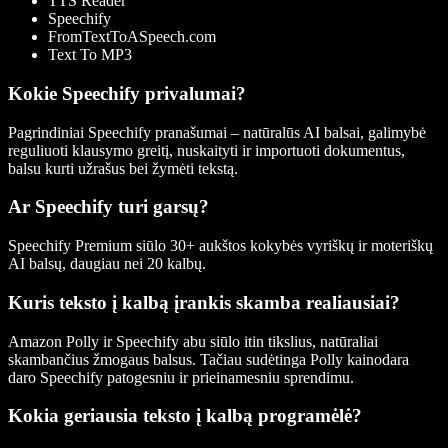
TTS Reader
Speechify
FromTextToASpeech.com
Text To MP3
Kokie Speechify privalumai?
Pagrindiniai Speechify pranašumai – natūralūs AI balsai, galimybė
reguliuoti klausymo greitį, nuskaityti ir importuoti dokumentus,
balsu kurti užrašus bei žymėti tekstą.
Ar Speechify turi garsų?
Speechify Premium siūlo 30+ aukštos kokybės vyriškų ir moteriškų
AI balsų, daugiau nei 20 kalbų.
Kuris teksto į kalbą įrankis skamba realiausiai?
Amazon Polly ir Speechify abu siūlo itin tikslius, natūraliai
skambančius žmogaus balsus. Tačiau sudėtinga Polly kainodara
daro Speechify patogesniu ir prieinamesniu sprendimu.
Kokia geriausia teksto į kalbą programėlė?