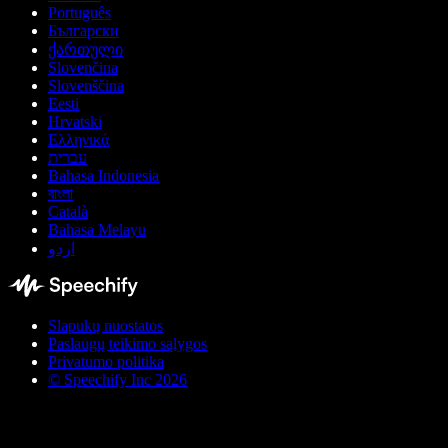
Português
Български
ქართული
Slovenčina
Slovenščina
Eesti
Hrvatski
Ελληνικά
עברית
Bahasa Indonesia
বাংলা
Català
Bahasa Melayu
اردو
Slapukų nuostatos
Paslaugų teikimo sąlygos
Privatumo politika
© Speechify Inc 2026