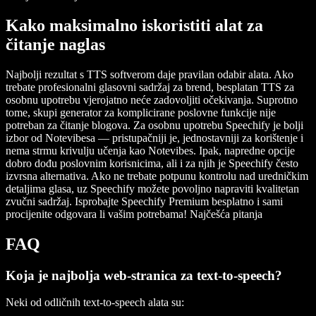
Kako maksimalno iskoristiti alat za
čitanje naglas
Najbolji rezultat s TTS softverom daje pravilan odabir alata. Ako
trebate profesionalni glasovni sadržaj za brend, besplatan TTS za
osobnu upotrebu vjerojatno neće zadovoljiti očekivanja. Suprotno
tome, skupi generator za komplicirane poslovne funkcije nije
potreban za čitanje blogova. Za osobnu upotrebu Speechify je bolji
izbor od Notevibesa — pristupačniji je, jednostavniji za korištenje i
nema strmu krivulju učenja kao Notevibes. Ipak, napredne opcije
dobro dođu poslovnim korisnicima, ali i za njih je Speechify često
izvrsna alternativa. Ako ne trebate potpunu kontrolu nad uredničkim
detaljima glasa, uz Speechify možete povoljno napraviti kvalitetan
zvučni sadržaj. Isprobajte Speechify Premium besplatno i sami
procijenite odgovara li vašim potrebama! Najčešća pitanja
FAQ
Koja je najbolja web-stranica za text-to-speech?
Neki od odličnih text-to-speech alata su: