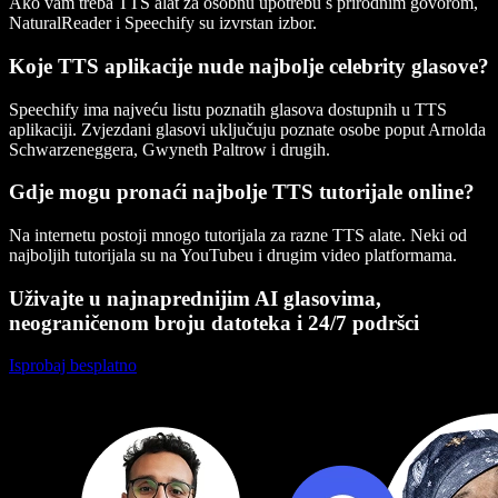
Ako vam treba TTS alat za osobnu upotrebu s prirodnim govorom,
NaturalReader i Speechify su izvrstan izbor.
Koje TTS aplikacije nude najbolje celebrity glasove?
Speechify ima najveću listu poznatih glasova dostupnih u TTS
aplikaciji. Zvjezdani glasovi uključuju poznate osobe poput Arnolda
Schwarzeneggera, Gwyneth Paltrow i drugih.
Gdje mogu pronaći najbolje TTS tutorijale online?
Na internetu postoji mnogo tutorijala za razne TTS alate. Neki od
najboljih tutorijala su na YouTubeu i drugim video platformama.
Uživajte u najnaprednijim AI glasovima,
neograničenom broju datoteka i 24/7 podršci
Isprobaj besplatno