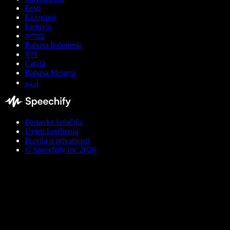
Eesti
Ελληνικά
Lietuvių
עברית
Bahasa Indonesia
বাংলা
Català
Bahasa Melayu
اردو
Postavke kolačića
Uvjeti korištenja
Pravila o privatnosti
© Speechify Inc 2026