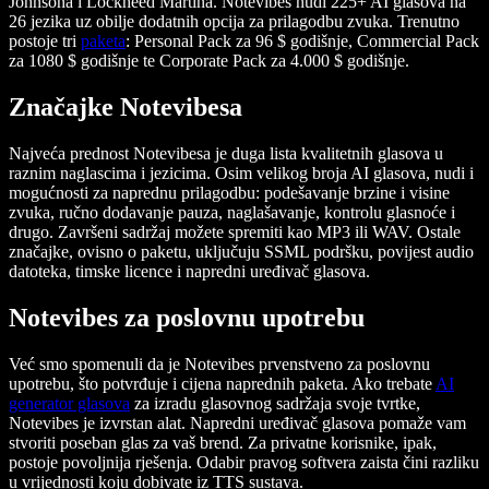
Johnsona i Lockheed Martina. Notevibes nudi 225+ AI glasova na
26 jezika uz obilje dodatnih opcija za prilagodbu zvuka. Trenutno
postoje tri
paketa
: Personal Pack za 96 $ godišnje, Commercial Pack
za 1080 $ godišnje te Corporate Pack za 4.000 $ godišnje.
Značajke Notevibesa
Najveća prednost Notevibesa je duga lista kvalitetnih glasova u
raznim naglascima i jezicima. Osim velikog broja AI glasova, nudi i
mogućnosti za naprednu prilagodbu: podešavanje brzine i visine
zvuka, ručno dodavanje pauza, naglašavanje, kontrolu glasnoće i
drugo. Završeni sadržaj možete spremiti kao MP3 ili WAV. Ostale
značajke, ovisno o paketu, uključuju SSML podršku, povijest audio
datoteka, timske licence i napredni uređivač glasova.
Notevibes za poslovnu upotrebu
Već smo spomenuli da je Notevibes prvenstveno za poslovnu
upotrebu, što potvrđuje i cijena naprednih paketa. Ako trebate
AI
generator glasova
za izradu glasovnog sadržaja svoje tvrtke,
Notevibes je izvrstan alat. Napredni uređivač glasova pomaže vam
stvoriti poseban glas za vaš brend. Za privatne korisnike, ipak,
postoje povoljnija rješenja. Odabir pravog softvera zaista čini razliku
u vrijednosti koju dobivate iz TTS sustava.