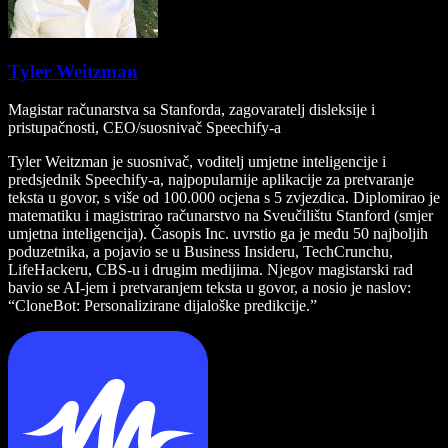
Tyler Weitzman
Magistar računarstva sa Stanforda, zagovaratelj disleksije i
pristupačnosti, CEO/suosnivač Speechify-a
Tyler Weitzman je suosnivač, voditelj umjetne inteligencije i
predsjednik Speechify-a, najpopularnije aplikacije za pretvaranje
teksta u govor, s više od 100.000 ocjena s 5 zvjezdica. Diplomirao je
matematiku i magistrirao računarstvo na Sveučilištu Stanford (smjer
umjetna inteligencija). Časopis Inc. uvrstio ga je među 50 najboljih
poduzetnika, a pojavio se u Business Insideru, TechCrunchu,
LifeHackeru, CBS-u i drugim medijima. Njegov magistarski rad
bavio se AI-jem i pretvaranjem teksta u govor, a nosio je naslov:
“CloneBot: Personalizirane dijaloške predikcije.”