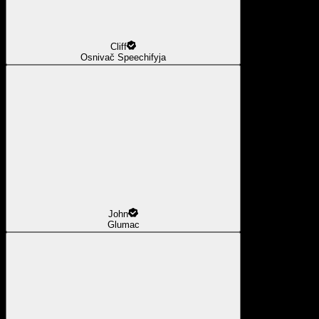
Cliff
Osnivač Speechifyja
John
Glumac