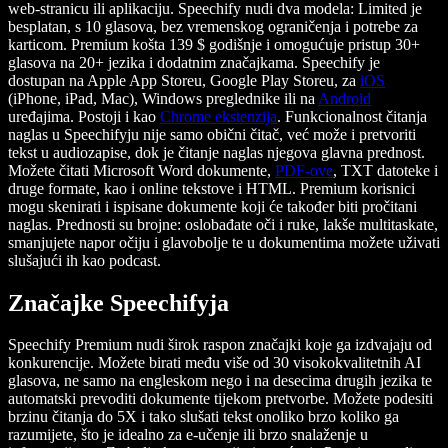
web-stranicu ili aplikaciju. Speechify nudi dva modela: Limited je
besplatan, s 10 glasova, bez vremenskog ograničenja i potrebe za
karticom. Premium košta 139 $ godišnje i omogućuje pristup 30+
glasova na 20+ jezika i dodatnim značajkama. Speechify je
dostupan na Apple App Storeu, Google Play Storeu, za
iOS
(iPhone, iPad, Mac), Windows preglednike ili na
Android
uređajima. Postoji i kao
Chrome ekstenzija
. Funkcionalnost čitanja
naglas u Speechifyju nije samo obični čitač, već može i pretvoriti
tekst u audiozapise, dok je čitanje naglas njegova glavna prednost.
Možete čitati Microsoft Word dokumente,
PDF-ove
, TXT datoteke i
druge formate, kao i online tekstove i HTML. Premium korisnici
mogu skenirati i ispisane dokumente koji će također biti pročitani
naglas. Prednosti su brojne: oslobađate oči i ruke, lakše multitaskate,
smanjujete napor očiju i glavobolje te u dokumentima možete uživati
slušajući ih kao podcast.
Značajke Speechifyja
Speechify Premium nudi širok raspon značajki koje ga izdvajaju od
konkurencije. Možete birati među više od 30 visokokvalitetnih AI
glasova, ne samo na engleskom nego i na desecima drugih jezika te
automatski prevoditi dokumente tijekom pretvorbe. Možete podesiti
brzinu čitanja do 5X i tako slušati tekst onoliko brzo koliko ga
razumijete, što je idealno za e-učenje ili brzo snalaženje u