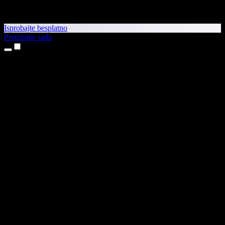
Isprobajte besplatno
Preuzmite sada
Proizvodi
Pretvaranje teksta u govor
Aplikacije za iPhone i iPad
Aplikacija za Android
Proširenje za Chrome
Proširenje za Edge
Web-aplikacija
Aplikacija za Mac
Aplikacija za Windows