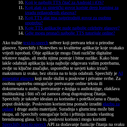
Koji je najbolji TTS čitač za Android i iOS?
Koji alati za sintetički govor koriste deep learning za
izradu prilagođenih glasova?
Koji TTS alat ima najprirodniji govor za osobnu
upotrebu?
Koje TTS aplikacije nude najbolje celebrity glasove?
Gdje mogu pronaći najbolje TTS tutorijale online?
Ako tražite
text-to-speech
softver koji pretvara tekst u prirodne
glasove, Speechify i Notevibes su kvalitetne aplikacije koje svakako
vrijedi isprobati. Obje aplikacije mogu čitati različite digitalne
tekstove naglas, ali među njima postoje i bitne razlike. Kako biste
lakše odabrali aplikaciju koja najbolje odgovara vašim potrebama,
ovdje su ključne značajke, usporedba te savjeti kako izvući
maksimum iz svake, bez obzira na to koju odabrali. Speechify je
AI
generator glasova
koji može služiti u poslovne i privatne svrhe. Za
osobnu upotrebu omogućuje pretvaranje online teksta ili
dokumenata u audio, pretvaranje e-knjiga u audioknjige, olakšava
multitasking i štiti oči od zamora zbog dugotrajnog čitanja.
Speechify je također idealan za korisnike s poteškoćama u čitanju,
poput disleksije. Poslovnim korisnicima pomaže izraditi
glazbu za
oglase
i druge audio materijale. Suradnja s glumcima može biti
skupa, ali Speechify omogućuje bržu i jeftiniju izradu vlastitog
brendiranog glasa. Uz to, poslovni korisnici mogu koristiti
Speechify text-to-speech
API za dodavanje funkcije čitanja na svaku