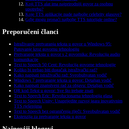
Koji TTS alat ima najprirodniji govor za osobnu
upotrebu?
Koje TTS aplikacije nude najbolje celebrity glasove?
Gdje mogu pronaći najbolje TTS tutorijale online?
Preporučeni članci
Istraživanje pretvaranja teksta u govor u Windows 95:
Putovanje kroz govornu tehnologiju
Pretvaranje teksta u govor s 2 govornika: Revolucija audio
komunikacije
Text to Speech 50 Cent: Revolucija govorne tehnologije
Koliko bi trebao biti dugačak istraživački rad?
Kako napisati istraživački rad: Sveobuhvatan vodič
Windows 7 pretvaranje teksta u govor: Detaljan vodič
Kako napisati znanstveni rad za objavu: Detaljan vodič
QR kod Tekst u govor: Sve što trebate znati
Text to Speech Eric: Revolucionarna tehnologija glasa
Text to Speech Unity: Unaprijedite razvoj igara inovativnim
TTS rješenjima
Text to Speech bez ograničenja riječi: Sveobuhvatan vodič
Ekstenzija za pretvaranje teksta u govor
Najnoviji blogovi