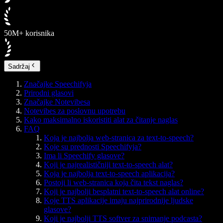
50M+ korisnika
Sadržaj
Značajke Speechifyja
Prirodni glasovi
Značajke Notevibesa
Notevibes za poslovnu upotrebu
Kako maksimalno iskoristiti alat za čitanje naglas
FAQ
Koja je najbolja web-stranica za text-to-speech?
Koje su prednosti Speechifyja?
Ima li Speechify glasove?
Koji je najrealističniji text-to-speech alat?
Koja je najbolja text-to-speech aplikacija?
Postoji li web-stranica koja čita tekst naglas?
Koji je najbolji besplatni text-to-speech alat online?
Koje TTS aplikacije imaju najprirodnije ljudske
glasove?
Koji je najbolji TTS softver za snimanje podcasta?