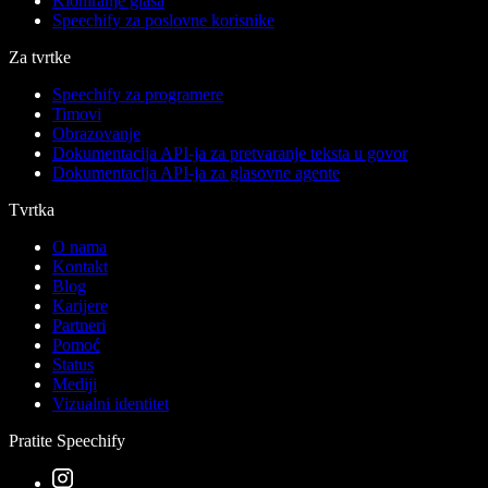
Kloniranje glasa
Speechify za poslovne korisnike
Za tvrtke
Speechify za programere
Timovi
Obrazovanje
Dokumentacija API-ja za pretvaranje teksta u govor
Dokumentacija API-ja za glasovne agente
Tvrtka
O nama
Kontakt
Blog
Karijere
Partneri
Pomoć
Status
Mediji
Vizualni identitet
Pratite Speechify