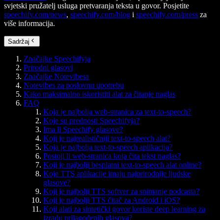
svjetski pružatelj usluga pretvaranja teksta u govor. Posjetite
speechify.com/news
,
speechify.com/blog
i
speechify.com/press
za
više informacija.
Sadržaj
Značajke Speechifyja
Prirodni glasovi
Značajke Notevibesa
Notevibes za poslovnu upotrebu
Kako maksimalno iskoristiti alat za čitanje naglas
FAQ
Koja je najbolja web-stranica za text-to-speech?
Koje su prednosti Speechifyja?
Ima li Speechify glasove?
Koji je najrealističniji text-to-speech alat?
Koja je najbolja text-to-speech aplikacija?
Postoji li web-stranica koja čita tekst naglas?
Koji je najbolji besplatni text-to-speech alat online?
Koje TTS aplikacije imaju najprirodnije ljudske
glasove?
Koji je najbolji TTS softver za snimanje podcasta?
Koji je najbolji TTS čitač za Android i iOS?
Koji alati za sintetički govor koriste deep learning za
izradu prilagođenih glasova?