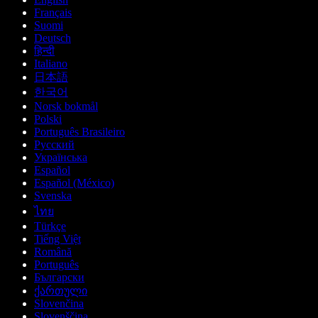
Français
Suomi
Deutsch
हिन्दी
Italiano
日本語
한국어
Norsk bokmål
Polski
Português Brasileiro
Русский
Українська
Español
Español (México)
Svenska
ไทย
Türkçe
Tiếng Việt
Română
Português
Български
ქართული
Slovenčina
Slovenščina