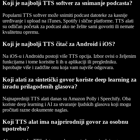
Koji je najbolji TTS softver za snimanje podcasta?
Popularni TTS softver može snimiti podcast datoteke za kasnije
uređivanje i upload na iTunes, Spotify i slične platforme. TTS alati
su odličan početak za podcast ako ne želite sami govoriti ili nemate
kvalitetnu opremu.
Koji je najbolji TTS čitač za Android i iOS?
Na iOS-u i Androidu postoji više TTS opcija. Izbor ovisi o željenim
funkcijama i tome koristite li ih u aplikaciji ili pregledniku.
Isprobajte više i zadržite onu koja vam najviše odgovara.
Koji alati za sintetički govor koriste deep learning za
izradu prilagođenih glasova?
Najnapredniji TTS alati danas su Amazon Polly i Speechify. Oba
koriste deep learning i AI za stvaranje ljudskih glasova koji mogu
pročitati razne dokumente naglas.
Koji TTS alat ima najprirodniji govor za osobnu
upotrebu?