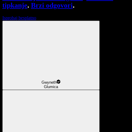
tipkanje
.
Brzi odgovori
.
Isprobaj besplatno
Gwyneth
Glumica