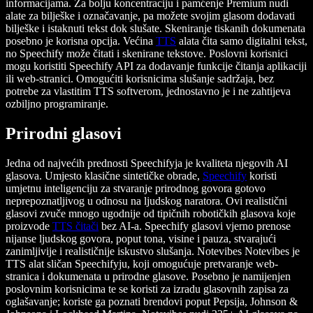
informacijama. Za bolju koncentraciju i pamćenje Premium nudi
alate za bilješke i označavanje, pa možete svojim glasom dodavati
bilješke i istaknuti tekst dok slušate. Skeniranje tiskanih dokumenata
posebno je korisna opcija. Većina
TTS
alata čita samo digitalni tekst,
no Speechify može čitati i skenirane tekstove. Poslovni korisnici
mogu koristiti Speechify API za dodavanje funkcije čitanja aplikaciji
ili web-stranici. Omogućiti korisnicima slušanje sadržaja, bez
potrebe za vlastitim TTS softverom, jednostavno je i ne zahtijeva
ozbiljno programiranje.
Prirodni glasovi
Jedna od najvećih prednosti Speechifyja je kvaliteta njegovih AI
glasova. Umjesto klasične sintetičke obrade,
Speechify
koristi
umjetnu inteligenciju za stvaranje prirodnog govora gotovo
neprepoznatljivog u odnosu na ljudskog naratora. Ovi realistični
glasovi zvuče mnogo ugodnije od tipičnih robotičkih glasova koje
proizvode
TTS čitači
bez AI-a. Speechify glasovi vjerno prenose
nijanse ljudskog govora, poput tona, visine i pauza, stvarajući
zanimljivije i realističnije iskustvo slušanja. Notevibes Notevibes je
TTS alat sličan Speechifyju, koji omogućuje pretvaranje web-
stranica i dokumenata u prirodne glasove. Posebno je namijenjen
poslovnim korisnicima te se koristi za izradu glasovnih zapisa za
oglašavanje; koriste ga poznati brendovi poput Pepsija, Johnson &