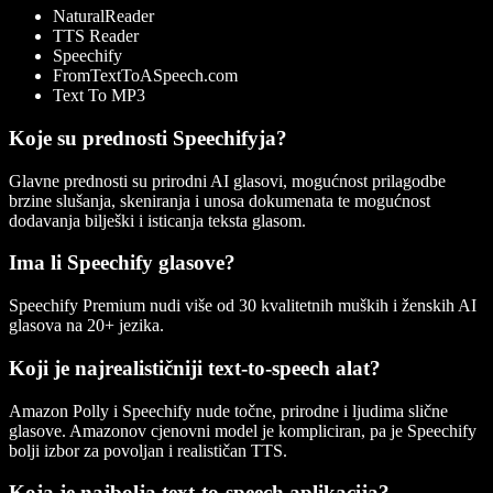
NaturalReader
TTS Reader
Speechify
FromTextToASpeech.com
Text To MP3
Koje su prednosti Speechifyja?
Glavne prednosti su prirodni AI glasovi, mogućnost prilagodbe
brzine slušanja, skeniranja i unosa dokumenata te mogućnost
dodavanja bilješki i isticanja teksta glasom.
Ima li Speechify glasove?
Speechify Premium nudi više od 30 kvalitetnih muških i ženskih AI
glasova na 20+ jezika.
Koji je najrealističniji text-to-speech alat?
Amazon Polly i Speechify nude točne, prirodne i ljudima slične
glasove. Amazonov cjenovni model je kompliciran, pa je Speechify
bolji izbor za povoljan i realističan TTS.
Koja je najbolja text-to-speech aplikacija?