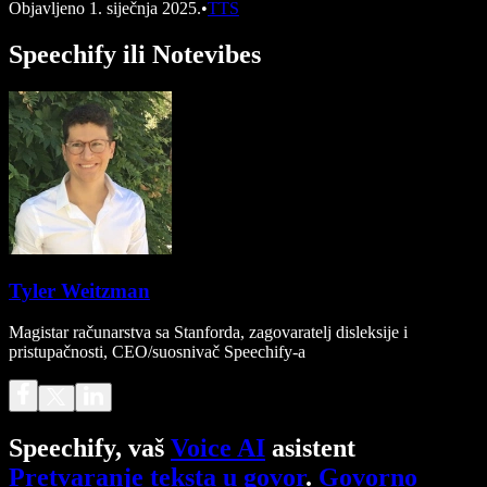
Objavljeno
1. siječnja 2025.
•
TTS
Speechify ili Notevibes
Tyler Weitzman
Magistar računarstva sa Stanforda, zagovaratelj disleksije i
pristupačnosti, CEO/suosnivač Speechify-a
Speechify, vaš
Voice AI
asistent
Pretvaranje teksta u govor
.
Govorno