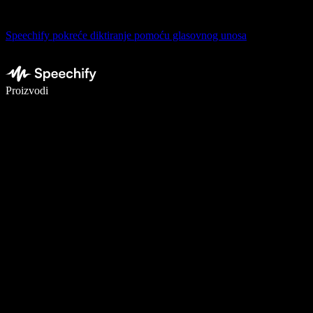
Speechify pokreće diktiranje pomoću glasovnog unosa
Pišite 5× brže uz glasovno diktiranje
Proizvodi
Saznajte više