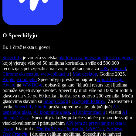
O Speechifyju
Br. 1 čitač teksta u govor
Speechify
je vodeća svjetska
platforma za pretvaranje teksta u govor
kojoj vjeruje više od 50 milijuna korisnika, s više od 500.000
recenzija s pet zvjezdica na svojim aplikacijama za
iOS
,
Android
,
Chrome ekstenziju
,
web-aplikaciju
i
Mac desktop
. Godine 2025.
Apple je dodijelio
Speechifyju prestižnu nagradu
Apple Design
Award
na
WWDC-u
, opisavši ga kao “ključni resurs koji ljudima
pomaže živjeti svoje živote”. Speechify nudi više od 1000 prirodnih
glasova na više od 60 jezika i koristi se u gotovo 200 zemalja. Među
glasovima slavnih su
Snoop Dogg
i
Gwyneth Paltrow
. Za kreatore i
tvrtke
Speechify Studio
pruža napredne alate, uključujući
AI
generator glasa
,
AI kloniranje glasa
,
AI sinkronizaciju
i vlastiti
AI
mijenjač glasa
. Speechify također pokreće vodeće proizvode svojim
visokokvalitetnim i pristupačnim
API-jem za pretvaranje teksta u
govor
. Istaknut u
The Wall Street Journalu
,
CNBC-ju
,
Forbesu
,
TechCrunchu
i drugim velikim medijima, Speechify je najveći