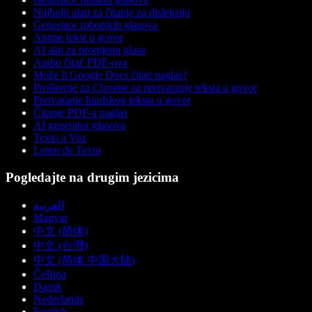
Najbolji alati za čitanje za disleksiju
Generator robotskih glasova
Anime tekst u govor
AI alat za promjenu glasa
Audio čitač PDF-ova
Može li Google Docs čitati naglas?
Proširenje za Chrome za pretvaranje teksta u govor
Pretvaranje hindskog teksta u govor
Čitanje PDF-a naglas
AI generator glasova
Texto a Voz
Leitor de Texto
Pogledajte na drugim jezicima
العربية
Magyar
中文 (简体)
中文 (台灣)
中文 (简体 中国大陆)
Čeština
Dansk
Nederlands
English