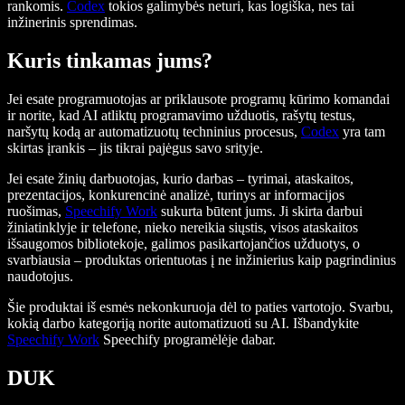
rankomis.
Codex
tokios galimybės neturi, kas logiška, nes tai
inžinerinis sprendimas.
Kuris tinkamas jums?
Jei esate programuotojas ar priklausote programų kūrimo komandai
ir norite, kad AI atliktų programavimo užduotis, rašytų testus,
naršytų kodą ar automatizuotų techninius procesus,
Codex
yra tam
skirtas įrankis – jis tikrai pajėgus savo srityje.
Jei esate žinių darbuotojas, kurio darbas – tyrimai, ataskaitos,
prezentacijos, konkurencinė analizė, turinys ar informacijos
ruošimas,
Speechify Work
sukurta būtent jums. Ji skirta darbui
žiniatinklyje ir telefone, nieko nereikia siųstis, visos ataskaitos
išsaugomos bibliotekoje, galimos pasikartojančios užduotys, o
svarbiausia – produktas orientuotas į ne inžinierius kaip pagrindinius
naudotojus.
Šie produktai iš esmės nekonkuruoja dėl to paties vartotojo. Svarbu,
kokią darbo kategoriją norite automatizuoti su AI. Išbandykite
Speechify Work
Speechify programėlėje dabar.
DUK