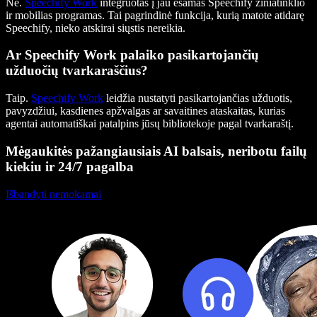
Ne.
Speechify Work
integruotas į jau esamas Speechify žiniatinklio
ir mobilias programas. Tai pagrindinė funkcija, kurią matote atidarę
Speechify, nieko atskirai siųstis nereikia.
Ar Speechify Work palaiko pasikartojančių
užduočių tvarkaraščius?
Taip.
Speechify Work
leidžia nustatyti pasikartojančias užduotis,
pavyzdžiui, kasdienes apžvalgas ar savaitines ataskaitas, kurias
agentai automatiškai patalpins jūsų bibliotekoje pagal tvarkaraštį.
Mėgaukitės pažangiausiais AI balsais, neribotu failų
kiekiu ir 24/7 pagalba
Išbandyti nemokamai