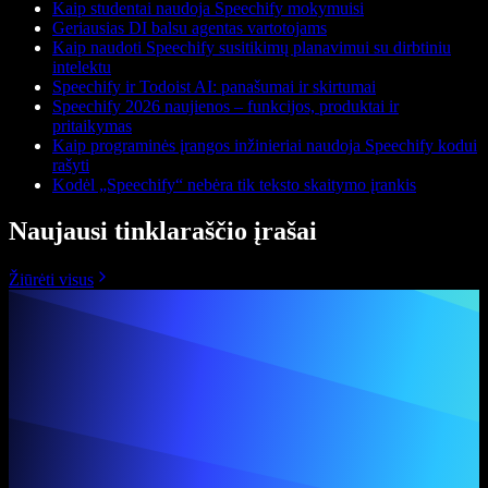
Kaip studentai naudoja Speechify mokymuisi
Geriausias DI balsu agentas vartotojams
Kaip naudoti Speechify susitikimų planavimui su dirbtiniu
intelektu
Speechify ir Todoist AI: panašumai ir skirtumai
Speechify 2026 naujienos – funkcijos, produktai ir
pritaikymas
Kaip programinės įrangos inžinieriai naudoja Speechify kodui
rašyti
Kodėl „Speechify“ nebėra tik teksto skaitymo įrankis
Naujausi tinklaraščio įrašai
Žiūrėti visus