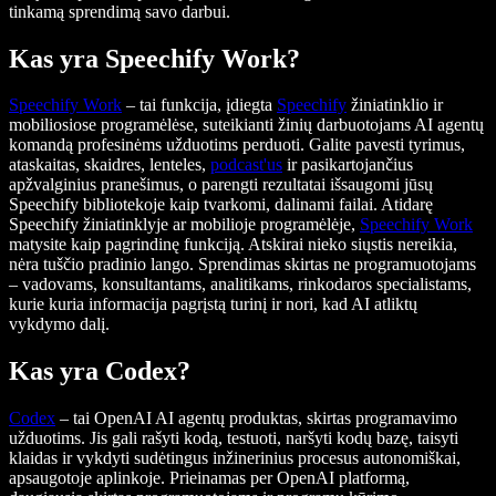
tinkamą sprendimą savo darbui.
Kas yra Speechify Work?
Speechify Work
– tai funkcija, įdiegta
Speechify
žiniatinklio ir
mobiliosiose programėlėse, suteikianti žinių darbuotojams AI agentų
komandą profesinėms užduotims perduoti. Galite pavesti tyrimus,
ataskaitas, skaidres, lenteles,
podcast'us
ir pasikartojančius
apžvalginius pranešimus, o parengti rezultatai išsaugomi jūsų
Speechify bibliotekoje kaip tvarkomi, dalinami failai. Atidarę
Speechify žiniatinklyje ar mobilioje programėlėje,
Speechify Work
matysite kaip pagrindinę funkciją. Atskirai nieko siųstis nereikia,
nėra tuščio pradinio lango. Sprendimas skirtas ne programuotojams
– vadovams, konsultantams, analitikams, rinkodaros specialistams,
kurie kuria informacija pagrįstą turinį ir nori, kad AI atliktų
vykdymo dalį.
Kas yra Codex?
Codex
– tai OpenAI AI agentų produktas, skirtas programavimo
užduotims. Jis gali rašyti kodą, testuoti, naršyti kodų bazę, taisyti
klaidas ir vykdyti sudėtingus inžinerinius procesus autonomiškai,
apsaugotoje aplinkoje. Prieinamas per OpenAI platformą,