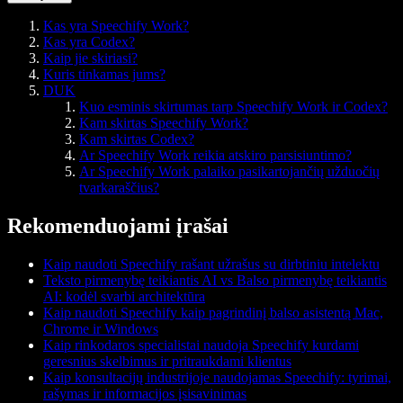
Kas yra Speechify Work?
Kas yra Codex?
Kaip jie skiriasi?
Kuris tinkamas jums?
DUK
Kuo esminis skirtumas tarp Speechify Work ir Codex?
Kam skirtas Speechify Work?
Kam skirtas Codex?
Ar Speechify Work reikia atskiro parsisiuntimo?
Ar Speechify Work palaiko pasikartojančių užduočių
tvarkaraščius?
Rekomenduojami įrašai
Kaip naudoti Speechify rašant užrašus su dirbtiniu intelektu
Teksto pirmenybę teikiantis AI vs Balso pirmenybę teikiantis
AI: kodėl svarbi architektūra
Kaip naudoti Speechify kaip pagrindinį balso asistentą Mac,
Chrome ir Windows
Kaip rinkodaros specialistai naudoja Speechify kurdami
geresnius skelbimus ir pritraukdami klientus
Kaip konsultacijų industrijoje naudojamas Speechify: tyrimai,
rašymas ir informacijos įsisavinimas