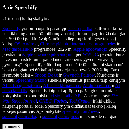
Apie Speechify
#1 teksto į kalbą skaitytuvas
Speechify
yra pirmaujanti pasaulyje
teksto į kalbą
platforma, kuria
pasitiki daugiau nei 50 milijonų vartotojų ir kurią pagrindžia daugiau
nei 500 000 penkių žvaigždučių atsiliepimų skirtingose teksto į
kalbą
iOS
,
Android
,
Chrome plėtinio
,
internetinės programėlės
ir
Mac darbalaukio
programose. 2025 m.
Apple apdovanojo
Speechify
prestižiniu
Apple dizaino apdovanojimu
per
WWDC
, pavadindama
jį „esminiu ištekliumi, padedančiu žmonėms gyventi visavertį
gyvenimą“. Speechify siūlo daugiau nei 1 000 natūraliai skambančių
balsų daugiau nei 60 kalbų ir naudojamas beveik 200 šalių. Tarp
įžymybių balsų –
Snoop Dogg
ir
Gwyneth Paltrow
. Kūrėjams ir
verslui
Speechify Studio
suteikia išplėstinius įrankius, tarp kurių yra
AI balso generatorius
,
AI balso klonavimas
,
AI dubliavimas
ir
AI
balso keitiklis
. Speechify taip pat aprūpina pažangius produktus
kokybišku ir ekonomišku
teksto į kalbą API
. Apie mus rašė
The
Wall Street Journal
,
CNBC
,
Forbes
,
TechCrunch
ir kiti didieji
naujienų portalai, todėl Speechify yra didžiausias teksto į kalbą
teikėjas pasaulyje. Apsilankykite
speechify.com/news
,
speechify.com/blog
ir
speechify.com/press
ir sužinokite daugiau.
Turinys