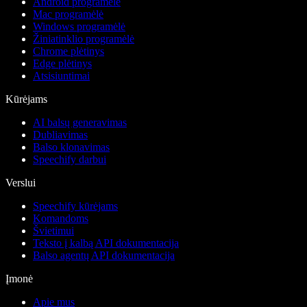
Android programėlė
Mac programėlė
Windows programėlė
Žiniatinklio programėlė
Chrome plėtinys
Edge plėtinys
Atsisiuntimai
Kūrėjams
AI balsų generavimas
Dubliavimas
Balso klonavimas
Speechify darbui
Verslui
Speechify kūrėjams
Komandoms
Švietimui
Teksto į kalbą API dokumentacija
Balso agentų API dokumentacija
Įmonė
Apie mus