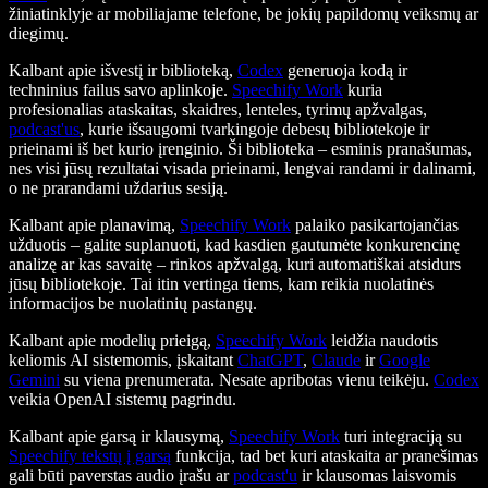
žiniatinklyje ar mobiliajame telefone, be jokių papildomų veiksmų ar
diegimų.
Kalbant apie išvestį ir biblioteką,
Codex
generuoja kodą ir
techninius failus savo aplinkoje.
Speechify Work
kuria
profesionalias ataskaitas, skaidres, lenteles, tyrimų apžvalgas,
podcast'us
, kurie išsaugomi tvarkingoje debesų bibliotekoje ir
prieinami iš bet kurio įrenginio. Ši biblioteka – esminis pranašumas,
nes visi jūsų rezultatai visada prieinami, lengvai randami ir dalinami,
o ne prarandami uždarius sesiją.
Kalbant apie planavimą,
Speechify Work
palaiko pasikartojančias
užduotis – galite suplanuoti, kad kasdien gautumėte konkurencinę
analizę ar kas savaitę – rinkos apžvalgą, kuri automatiškai atsidurs
jūsų bibliotekoje. Tai itin vertinga tiems, kam reikia nuolatinės
informacijos be nuolatinių pastangų.
Kalbant apie modelių prieigą,
Speechify Work
leidžia naudotis
keliomis AI sistemomis, įskaitant
ChatGPT
,
Claude
ir
Google
Gemini
su viena prenumerata. Nesate apribotas vienu teikėju.
Codex
veikia OpenAI sistemų pagrindu.
Kalbant apie garsą ir klausymą,
Speechify Work
turi integraciją su
Speechify tekstų į garsą
funkcija, tad bet kuri ataskaita ar pranešimas
gali būti paverstas audio įrašu ar
podcast'u
ir klausomas laisvomis