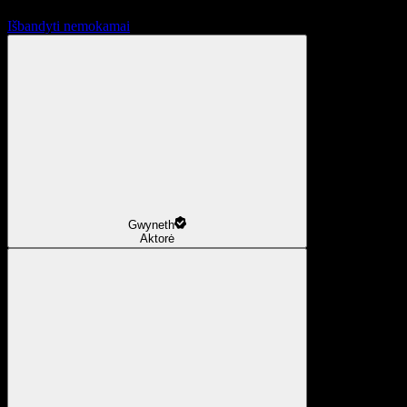
Išbandyti nemokamai
Gwyneth
Aktorė