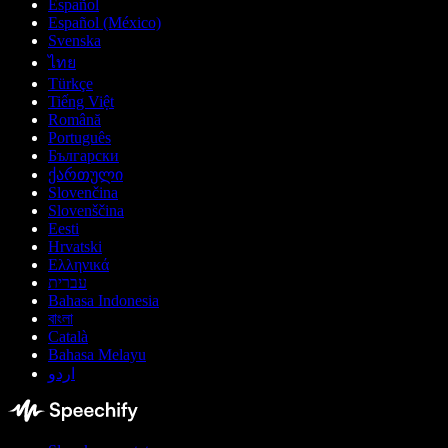
Español
Español (México)
Svenska
ไทย
Türkçe
Tiếng Việt
Română
Português
Български
ქართული
Slovenčina
Slovenščina
Eesti
Hrvatski
Ελληνικά
עברית
Bahasa Indonesia
বাংলা
Català
Bahasa Melayu
اردو