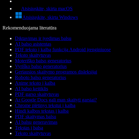
Atsisiųskite, skirta macOS
Atsisiųskite, skirta Windows
Rekomenduojama literatūra
Diktavimas ir įvedimas balsu
AI balso asistentas
PDF teksto į kalbą funkcija Android įrenginiuose
Teksto skaitytuvas
Moteriško balso generatorius
Vyriško balso generatorius
Geriausios skaitymo programos disleksijai
Roboto balso generatorius
Anime teksto į kalbą
AI balso keitiklis
PDF garso skaitytuvas
Ar Google Docs gali man skaityti garsiai?
Chrome plėtinys tekstui į kalbą
Hindi kalbos tekstas į kalbą
PDF skaitymas balsu
AI balsų generavimas
Tekstas į balsą
Teksto skaitytuvas