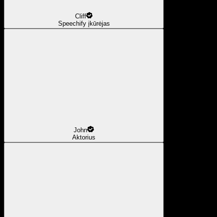
Cliff
Speechify įkūrėjas
John
Aktorius