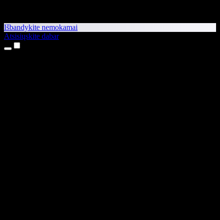
Išbandykite nemokamai
Atsisiųskite dabar
Produktai
Teksto skaitymas balsu
iPhone ir iPad programėlės
Android programėlė
Chrome plėtinys
Edge plėtinys
Interneto programėlė
Mac programėlė
Windows programėlė