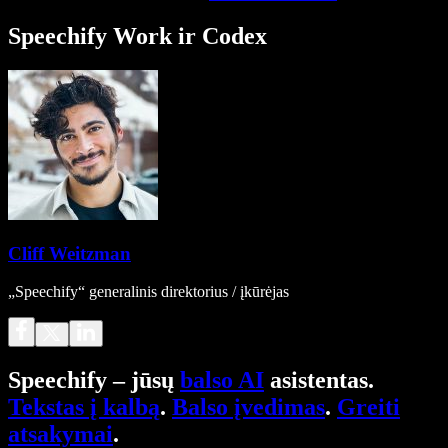
Speechify Work ir Codex
Cliff Weitzman
„Speechify“ generalinis direktorius / įkūrėjas
Speechify – jūsų
balso AI
asistentas.
Tekstas į kalbą
.
Balso įvedimas
.
Greiti
atsakymai
.