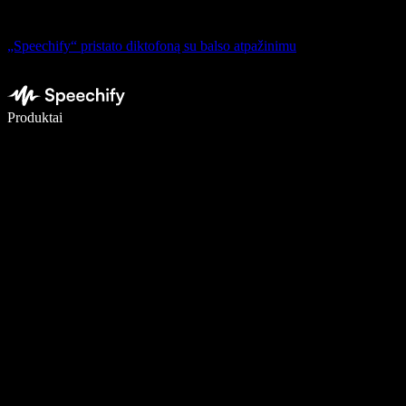
„Speechify“ pristato diktofoną su balso atpažinimu
Rašykite 5× greičiau naudodami diktavimą balsu
Produktai
Sužinokite daugiau