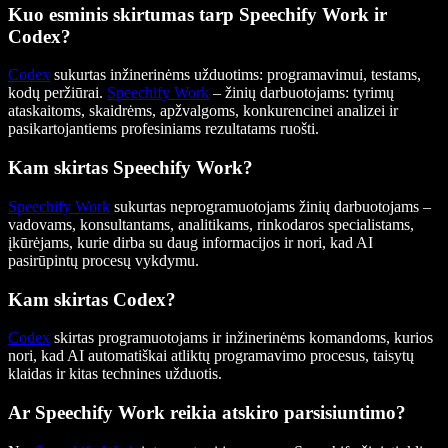
Kuo esminis skirtumas tarp Speechify Work ir
Codex?
Codex
sukurtas inžinerinėms užduotims: programavimui, testams,
kodų peržiūrai.
Speechify Work
– žinių darbuotojams: tyrimų
ataskaitoms, skaidrėms, apžvalgoms, konkurencinei analizei ir
pasikartojantiems profesiniams rezultatams ruošti.
Kam skirtas Speechify Work?
Speechify Work
sukurtas neprogramuotojams žinių darbuotojams –
vadovams, konsultantams, analitikams, rinkodaros specialistams,
įkūrėjams, kurie dirba su daug informacijos ir nori, kad AI
pasirūpintų procesų vykdymu.
Kam skirtas Codex?
Codex
skirtas programuotojams ir inžinerinėms komandoms, kurios
nori, kad AI automatiškai atliktų programavimo procesus, taisytų
klaidas ir kitas technines užduotis.
Ar Speechify Work reikia atskiro parsisiuntimo?