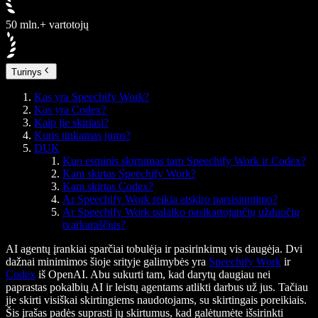
50 mln.+ vartotojų
Turinys
Kas yra Speechify Work?
Kas yra Codex?
Kaip jie skiriasi?
Kuris tinkamas jums?
DUK
Kuo esminis skirtumas tarp Speechify Work ir Codex?
Kam skirtas Speechify Work?
Kam skirtas Codex?
Ar Speechify Work reikia atskiro parsisiuntimo?
Ar Speechify Work palaiko pasikartojančių užduočių
tvarkaraščius?
AI agentų įrankiai sparčiai tobulėja ir pasirinkimų vis daugėja. Dvi
dažnai minimimos šioje srityje galimybės yra
Speechify Work
ir
Codex
iš OpenAI. Abu sukurti tam, kad darytų daugiau nei
paprastas pokalbių AI ir leistų agentams atlikti darbus už jus. Tačiau
jie skirti visiškai skirtingiems naudotojams, su skirtingais poreikiais.
Šis įrašas padės suprasti jų skirtumus, kad galėtumėte išsirinkti