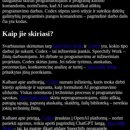
daugiausia skirtas programuotojams ir programų kūrimo
komandoms, norinčioms, kad AI savarankiškai atliktų
programavimo darbus. Codex stiprus savo srityje ir suteikia didelių
galimybių programinės įrangos komandoms – pagrindinė darbo dalis
čia yra kodas.
Kaip jie skiriasi?
Svarbiausias skirtumas tarp
Speechify Work
ir
Codex
yra, kokio tipo
darbui jie sukurti. Codex – tai inžinerinis įrankis. Speechify Work –
žinių darbuotojams. Jei dirbate su programavimu ar inžineriniais
projektais, Codex skirtas jums. Jei rašote tyrimus, ataskaitas,
prezentacijas, konkurencinę analizę ar turinį –
Speechify Work
pritaikytas jūsų poreikiams.
Kalbant apie auditoriją,
Codex
numato inžinierių, kuris moka dirbti
kūrėjo aplinkoje ir supranta, kaip formuluoti AI programavimo
užduotis. Viskas orientuota į techninius procesus ir programavimo
sąvokas.
Speechify Work
skirta neprogramuotojams, siūlo aiškią,
patogią sąsają, paprastą ataskaitų, skaidrių, failų biblioteką – nereikia
jokių techninių žinių.
Kalbant apie prieigą,
Codex
įtrauktas į OpenAI platformą – norint
pasiekti agentus, reikia apeiti pagrindinį ChatGPT langą.
Speechify
Work
– tai, ką matote iškart atidarę Speechify programėlę