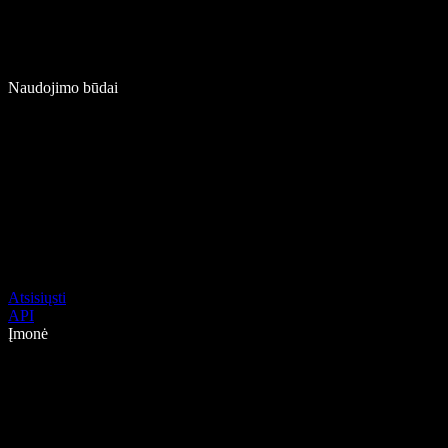
Naudojimo būdai
Atsisiųsti
API
Įmonė