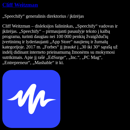
Cliff Weitzman
„Speechify“ generalinis direktorius / įkūrėjas
Cliff Weitzman – disleksijos šalininkas, „Speechify“ vadovas ir
įkūrėjas. „Speechify“ – pirmaujanti pasaulyje teksto į kalbą
programa, turinti daugiau nei 100 000 penkių žvaigždučių
įvertinimų ir lyderiaujanti „App Store“ naujienų ir žurnalų
kategorijoje. 2017 m. „Forbes“ jį įtraukė į „30 iki 30“ sąrašą už
indėlį didinant interneto prieinamumą žmonėms su mokymosi
sutrikimais. Apie jį rašė „EdSurge“, „Inc.“, „PC Mag“,
„Entrepreneur“, „Mashable“ ir kt.