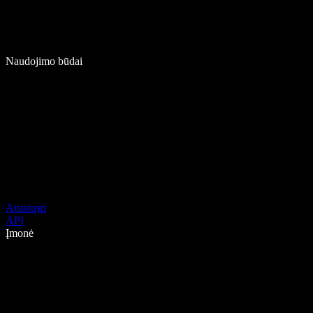
Naudojimo būdai
Atsisiųsti
API
Įmonė