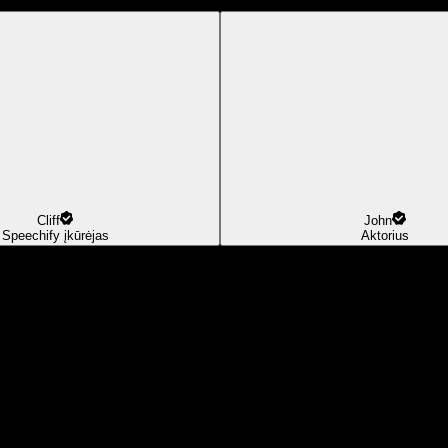
Cliff
John
Speechify įkūrėjas
Aktorius