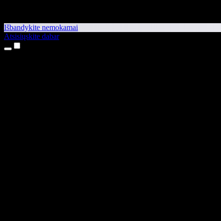
Išbandykite nemokamai
Atsisiųskite dabar
Produktai
Teksto skaitymas balsu
iPhone ir iPad programėlės
Android programėlė
Chrome plėtinys
Edge plėtinys
Interneto programėlė
Mac programėlė
Windows programėlė