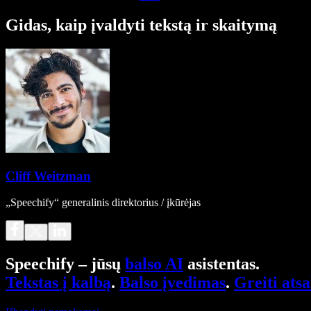
Gidas, kaip įvaldyti tekstą ir skaitymą
Cliff Weitzman
„Speechify“ generalinis direktorius / įkūrėjas
Speechify – jūsų
balso AI
asistentas.
Tekstas į kalbą
.
Balso įvedimas
.
Greiti ats