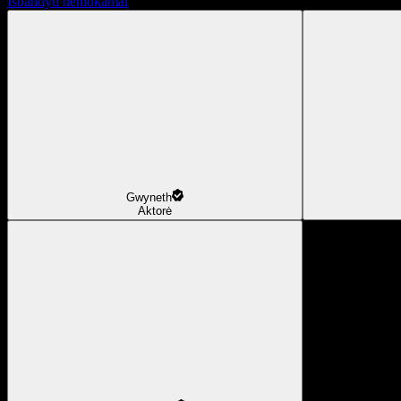
Išbandyti nemokamai
Gwyneth
Aktorė