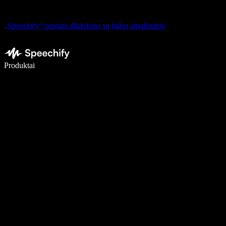
„Speechify“ pristato diktofoną su balso atpažinimu
Rašykite 5× greičiau naudodami diktavimą balsu
Produktai
Sužinokite daugiau