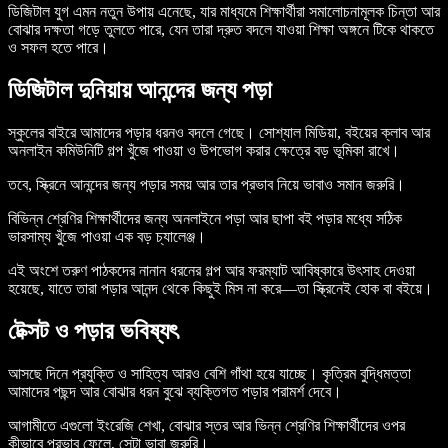
ডিজিটাল যুগ এমন নতুন উপায় এনেছে, যার মাধ্যমে শিক্ষার্থীরা সমালোচনামূলক চিন্তা আর
বোঝার দক্ষতা গড়ে তুলতে পারে, যেন তারা দ্রুত বদলে যাওয়া শিক্ষা অঙ্গনে টিকে থাকতে
ও সফল হতে পারে।
ডিজিটাল দুনিয়ায় আনন্দের জন্য পড়া
স্কুলের বাইরে আমাদের পড়ার ধরনও বদলে গেছে। সোশ্যাল মিডিয়া, বইয়ের ক্লাব আর
অনলাইন কমিউনিটি গল্প খুঁজে পাওয়া ও উপভোগ করার ক্ষেত্রে বড় ভূমিকা রাখে।
তবে, স্ক্রিনে আনন্দের জন্য পড়ার সময় আর তার প্রভাব নিয়ে ভাবাও সমান জরুরি।
বিভিন্ন শ্রেণির শিক্ষার্থীদের জন্য অনলাইনে পড়া আর ছাপা বই পড়ার মধ্যে সঠিক
ভারসাম্য খুঁজে পাওয়া এক বড় চ্যালেঞ্জ।
এই অংশে তরুণ পাঠকদের নানান ধরনের গল্প আর ফরম্যাট আবিষ্কারে উৎসাহ দেওয়া
হয়েছে, যাতে তারা পড়ার আনন্দ থেকে কিছুই মিস না করে—তা স্ক্রিনেই হোক বা বইয়ে।
টেক্সট ও পড়ার ভবিষ্যৎ
আসছে দিনে প্রযুক্তি ও সাহিত্য আরও বেশি গাঁথা হয়ে যাচ্ছে। কৃত্রিম বুদ্ধিমত্তা
আমাদের পছন্দ আর বোঝার ধরন বুঝে ব্যক্তিগত পড়ার পরামর্শ দেবে।
আগামীতে এগুলো ইংরেজি শেখা, বোঝার স্তর আর ভিন্ন শ্রেণির শিক্ষার্থীদের ওপর
কীভাবে প্রভাব ফেলে, সেটা ভাবা জরুরি।