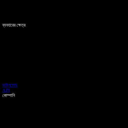
ব্যবহারের ক্ষেত্র
ডাউনলোড
API
কোম্পানি