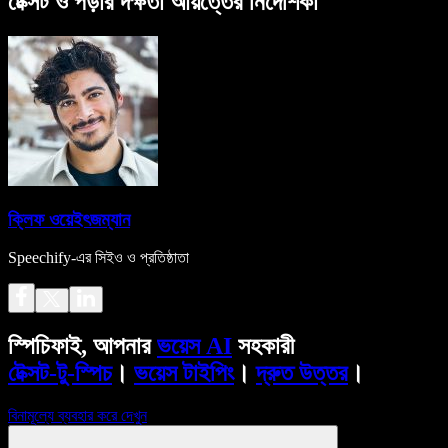
টেক্সট ও পড়ার দক্ষতা আয়ত্তের নির্দেশিকা
ক্লিফ ওয়েইৎজম্যান
Speechify-এর সিইও ও প্রতিষ্ঠাতা
স্পিচিফাই, আপনার
ভয়েস AI
সহকারী
টেক্সট-টু-স্পিচ
।
ভয়েস টাইপিং
।
দ্রুত উত্তর
।
বিনামূল্যে ব্যবহার করে দেখুন