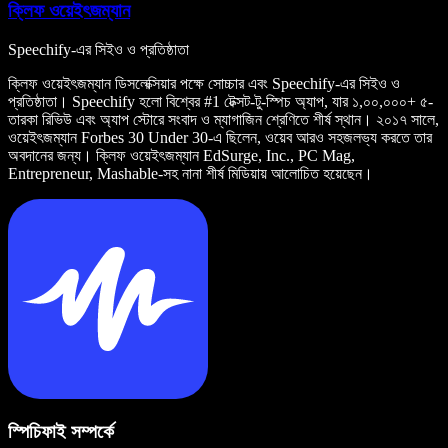
ক্লিফ ওয়েইৎজম্যান
Speechify-এর সিইও ও প্রতিষ্ঠাতা
ক্লিফ ওয়েইৎজম্যান ডিসলেক্সিয়ার পক্ষে সোচ্চার এবং Speechify-এর সিইও ও
প্রতিষ্ঠাতা। Speechify হলো বিশ্বের #1 টেক্সট-টু-স্পিচ অ্যাপ, যার ১,০০,০০০+ ৫-
তারকা রিভিউ এবং অ্যাপ স্টোরে সংবাদ ও ম্যাগাজিন শ্রেণিতে শীর্ষ স্থান। ২০১৭ সালে,
ওয়েইৎজম্যান Forbes 30 Under 30-এ ছিলেন, ওয়েব আরও সহজলভ্য করতে তার
অবদানের জন্য। ক্লিফ ওয়েইৎজম্যান EdSurge, Inc., PC Mag,
Entrepreneur, Mashable-সহ নানা শীর্ষ মিডিয়ায় আলোচিত হয়েছেন।
স্পিচিফাই সম্পর্কে