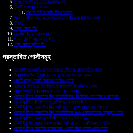
ডিজিটাল দুনিয়ায় আনন্দের জন্য পড়া
টেক্সট ও পড়ার ভবিষ্যৎ
আপনি যদি ইংরেজি শিখে থাকেন
Speechify: পড়া ও লেখার জন্য সেরা টেক্সট টু স্পিচ অ্যাপ
FAQ
পড়ায় টেক্সট কী?
টেক্সটিং পড়ায় সহায়ক কি?
পড়ায় টেক্সট কানেকশন কী?
পাঠ্য পড়ার সুবিধা কী?
প্রস্তাবিত পোস্টসমূহ
অনলাইনে রেকর্ডিং অনুবাদ করবেন কীভাবে: ঝামেলাহীন গাইড
উচ্চারণ অডিও টুল দিয়ে ভাষা শেখা আরও সহজ করুন
একটি সম্পূর্ণ ফরাসি উচ্চারণ অডিও গাইড
ইংরেজি সহজে ও সাবলীলভাবে বলার দক্ষতা আয়ত্ত করুন
বাক্য শ্রুতিলিপির মাধ্যমে ভাষা দক্ষতা বাড়ান
টেক্সট টু স্পিচ অনলাইন ফ্রি আনলিমিটেড: ডিজিটাল যোগাযোগে নতুন যুগ
টেক্সট টু স্পিচ PDF: ডকুমেন্ট ব্যবহারে নতুন মাত্রা
টেক্সট টু স্পিচ অনলাইন ফ্রি ডাউনলোড: যোগাযোগে নতুন মাত্রা
টেক্সট টু স্পিচ অনলাইন ফ্রি আনলিমিটেড MP3 ডাউনলোড: চূড়ান্ত গাইড
টেক্সট টু স্পিচ অনলাইন টাগালগ: একটি পূর্ণাঙ্গ গাইড
টেক্সট টু স্পিচ প্রাকৃতিক স্বর ফ্রি ডাউনলোড: একটি বিস্তৃত গাইড
টেক্সট টু স্পিচ নারাকিট ডাউনলোড: এআই দিয়ে ভয়েসওভার বানান