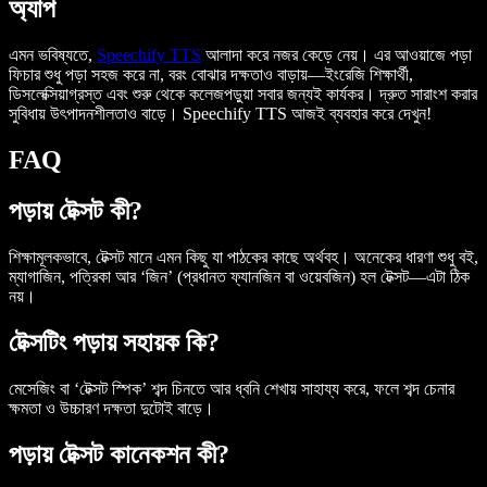
অ্যাপ
এমন ভবিষ্যতে,
Speechify TTS
আলাদা করে নজর কেড়ে নেয়। এর আওয়াজে পড়া
ফিচার শুধু পড়া সহজ করে না, বরং বোঝার দক্ষতাও বাড়ায়—ইংরেজি শিক্ষার্থী,
ডিসলেক্সিয়াগ্রস্ত এবং শুরু থেকে কলেজপড়ুয়া সবার জন্যই কার্যকর। দ্রুত সারাংশ করার
সুবিধায় উৎপাদনশীলতাও বাড়ে। Speechify TTS আজই ব্যবহার করে দেখুন!
FAQ
পড়ায় টেক্সট কী?
শিক্ষামূলকভাবে, টেক্সট মানে এমন কিছু যা পাঠকের কাছে অর্থবহ। অনেকের ধারণা শুধু বই,
ম্যাগাজিন, পত্রিকা আর ‘জিন’ (প্রধানত ফ্যানজিন বা ওয়েবজিন) হল টেক্সট—এটা ঠিক
নয়।
টেক্সটিং পড়ায় সহায়ক কি?
মেসেজিং বা ‘টেক্সট স্পিক’ শব্দ চিনতে আর ধ্বনি শেখায় সাহায্য করে, ফলে শব্দ চেনার
ক্ষমতা ও উচ্চারণ দক্ষতা দুটোই বাড়ে।
পড়ায় টেক্সট কানেকশন কী?