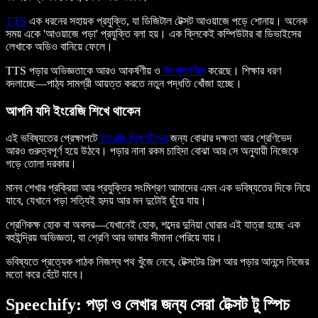
TTS
এক ধরনের সহায়ক প্রযুক্তি, যা ডিজিটাল টেক্সট আওয়াজে পড়ে শোনায়। অনেক
সময় একে 'আওয়াজে পড়া' প্রযুক্তি বলা হয়। এক ক্লিকেই কম্পিউটার বা ডিভাইসের
লেখাকে অডিও বানিয়ে ফেলে।
TTS পড়ার অভিজ্ঞতাকে আরও আকর্ষণীয় ও
উৎপাদনশীল
করেছে। শিক্ষার ধরণ
বদলাচ্ছে—পাঠ্য সামগ্রী আয়ত্ত করতে নতুন পদ্ধতি খোঁজা হচ্ছে।
আপনি যদি ইংরেজি শিখে থাকেন
এই ভবিষ্যতের প্রেক্ষাপটে
ইংরেজি শিক্ষার্থীদের
জন্য বোঝার দক্ষতা আর শ্রেণিভেদ
আরও গুরুত্বপূর্ণ হয়ে উঠবে। পড়ার নানা রকম চাহিদা বোঝা আর সে অনুযায়ী নিজেকে
গড়ে তোলা দরকার।
মানব শেখার প্রক্রিয়া আর প্রযুক্তির সংমিশ্রণ আমাদের এমন এক ভবিষ্যতের দিকে নিয়ে
যাবে, যেখানে পড়া সত্যিই হৃদয় আর মন দুটোই ছুঁয়ে যায়।
শ্রেণিকক্ষ হোক বা অবসর—যেখানেই হোক, শব্দের দুনিয়া ঘোরার এই যাত্রা হচ্ছে এক
বহুইন্দ্রিয় অভিজ্ঞতা, যা শ্রেণি আর ভাষার সীমানা পেরিয়ে যায়।
ভবিষ্যতে প্রত্যেক পাঠক নিজস্ব পথ খুঁজে নেবে, টেক্সটের শিল্প আর পড়ার আনন্দে নিজের
মতো করে হেঁটে যাবে।
Speechify: পড়া ও লেখার জন্য সেরা টেক্সট টু স্পিচ