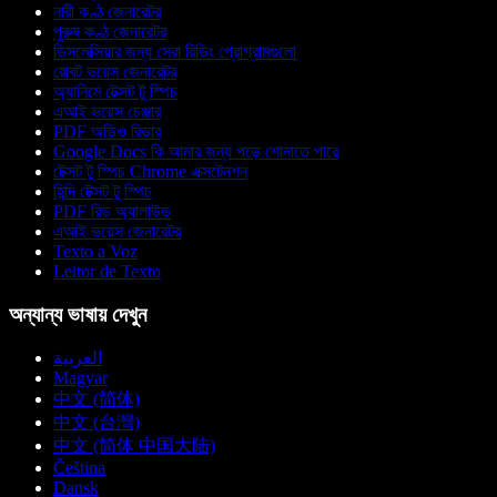
নারী কণ্ঠ জেনারেটর
পুরুষ কণ্ঠ জেনারেটর
ডিসলেক্সিয়ার জন্য সেরা রিডিং প্রোগ্রামগুলো
রোবট ভয়েস জেনারেটর
অ্যানিমে টেক্সট টু স্পিচ
এআই ভয়েস চেঞ্জার
PDF অডিও রিডার
Google Docs কি আমার জন্য পড়ে শোনাতে পারে
টেক্সট টু স্পিচ Chrome এক্সটেনশন
হিন্দি টেক্সট টু স্পিচ
PDF রিড অ্যালাউড
এআই ভয়েস জেনারেটর
Texto a Voz
Leitor de Texto
অন্যান্য ভাষায় দেখুন
العربية
Magyar
中文 (简体)
中文 (台灣)
中文 (简体 中国大陆)
Čeština
Dansk