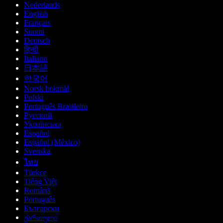
Nederlands
English
Français
Suomi
Deutsch
हिन्दी
Italiano
日本語
한국어
Norsk bokmål
Polski
Português Brasileiro
Русский
Українська
Español
Español (México)
Svenska
ไทย
Türkçe
Tiếng Việt
Română
Português
Български
ქართული