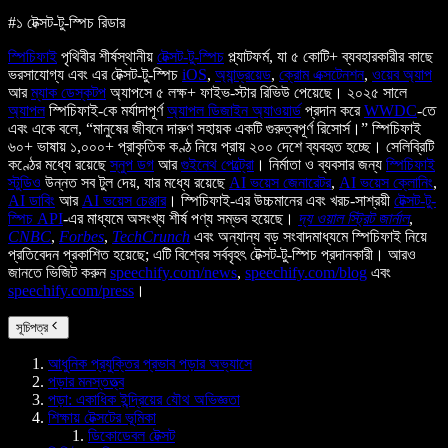
#১ টেক্সট-টু-স্পিচ রিডার
স্পিচিফাই
পৃথিবীর শীর্ষস্থানীয়
টেক্সট-টু-স্পিচ
প্ল্যাটফর্ম, যা ৫ কোটি+ ব্যবহারকারীর কাছে
ভরসাযোগ্য এবং এর টেক্সট-টু-স্পিচ
iOS
,
অ্যান্ড্রয়েড
,
ক্রোম এক্সটেনশন
,
ওয়েব অ্যাপ
আর
ম্যাক ডেস্কটপ
অ্যাপসে ৫ লক্ষ+ ফাইভ-স্টার রিভিউ পেয়েছে। ২০২৫ সালে
অ্যাপল
স্পিচিফাই-কে মর্যাদাপূর্ণ
অ্যাপল ডিজাইন অ্যাওয়ার্ড
প্রদান করে
WWDC
-তে
এবং একে বলে, “মানুষের জীবনে দারুণ সহায়ক একটি গুরুত্বপূর্ণ রিসোর্স।” স্পিচিফাই
৬০+ ভাষায় ১,০০০+ প্রাকৃতিক কণ্ঠ নিয়ে প্রায় ২০০ দেশে ব্যবহৃত হচ্ছে। সেলিব্রিটি
কণ্ঠের মধ্যে রয়েছে
স্নুপ ডগ
আর
গুইনেথ পেল্ট্রো
। নির্মাতা ও ব্যবসার জন্য
স্পিচিফাই
স্টুডিও
উন্নত সব টুল দেয়, যার মধ্যে রয়েছে
AI ভয়েস জেনারেটর
,
AI ভয়েস ক্লোনিং
,
AI ডাবিং
আর
AI ভয়েস চেঞ্জার
। স্পিচিফাই-এর উচ্চমানের এবং খরচ-সাশ্রয়ী
টেক্সট-টু-
স্পিচ API
-এর মাধ্যমে অসংখ্য শীর্ষ পণ্য সম্ভব হয়েছে।
দ্য ওয়াল স্ট্রিট জার্নাল
,
CNBC
,
Forbes
,
TechCrunch
এবং অন্যান্য বড় সংবাদমাধ্যমে স্পিচিফাই নিয়ে
প্রতিবেদন প্রকাশিত হয়েছে; এটি বিশ্বের সর্ববৃহৎ টেক্সট-টু-স্পিচ প্রদানকারী। আরও
জানতে ভিজিট করুন
speechify.com/news
,
speechify.com/blog
এবং
speechify.com/press
।
সূচিপত্র
আধুনিক প্রযুক্তির প্রভাব পড়ার অভ্যাসে
পড়ার মনস্তত্ত্ব
পড়া: একাধিক ইন্দ্রিয়ের যৌথ অভিজ্ঞতা
শিক্ষায় টেক্সটের ভূমিকা
ডিকোডেবল টেক্সট