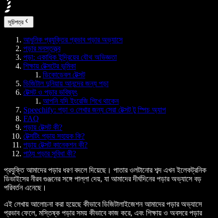
সূচিপত্র
আধুনিক প্রযুক্তির প্রভাব পড়ার অভ্যাসে
পড়ার মনস্তত্ত্ব
পড়া: একাধিক ইন্দ্রিয়ের যৌথ অভিজ্ঞতা
শিক্ষায় টেক্সটের ভূমিকা
ডিকোডেবল টেক্সট
ডিজিটাল দুনিয়ায় আনন্দের জন্য পড়া
টেক্সট ও পড়ার ভবিষ্যৎ
আপনি যদি ইংরেজি শিখে থাকেন
Speechify: পড়া ও লেখার জন্য সেরা টেক্সট টু স্পিচ অ্যাপ
FAQ
পড়ায় টেক্সট কী?
টেক্সটিং পড়ায় সহায়ক কি?
পড়ায় টেক্সট কানেকশন কী?
পাঠ্য পড়ার সুবিধা কী?
প্রযুক্তি আমাদের পড়ার ধরণ বদলে দিয়েছে। পাতার ওলটানোর শব্দ এখন ইলেকট্রনিক
ডিভাইসের নীরব গুঞ্জনের সঙ্গে পাল্লা দেয়, যা আমাদের দীর্ঘদিনের পড়ার অভ্যাসে বড়
পরিবর্তন এনেছে।
এই লেখায় আলোচনা করা হয়েছে কীভাবে ডিজিটালাইজেশন আমাদের পড়ার অভ্যাসে
প্রভাব ফেলে, মস্তিষ্ক পড়ার সময় কীভাবে কাজ করে, এবং শিক্ষায় ও অবসরে পড়ার