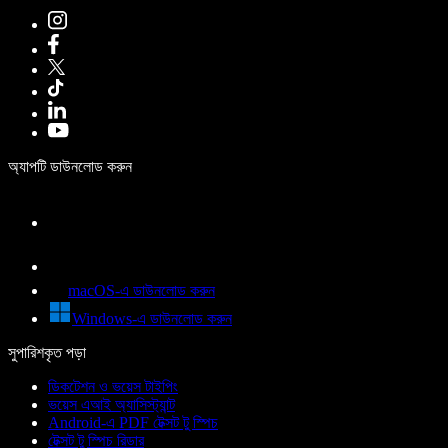
অ্যাপটি ডাউনলোড করুন
macOS-এ ডাউনলোড করুন
Windows-এ ডাউনলোড করুন
সুপারিশকৃত পড়া
ডিকটেশন ও ভয়েস টাইপিং
ভয়েস এআই অ্যাসিস্ট্যান্ট
Android-এ PDF টেক্সট টু স্পিচ
টেক্সট টু স্পিচ রিডার