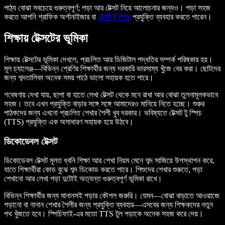
পাঠ্য বোঝা সবচেয়ে গুরুত্বপূর্ণ; পড়া আর টেক্সট নিয়ে আলোচনার জন্যও। পড়া সহজ
করতে আপনি গ্রাফিক অর্গানাইজার বা
টেক্সট টু স্পিচ
প্রযুক্তি ব্যবহার করতে পারেন।
শিক্ষায় টেক্সটের ভূমিকা
শিক্ষায় টেক্সটের ভূমিকা দেখলে, প্রচলিত আর ডিজিটাল পদ্ধতির সম্পর্ক পরিষ্কার হয়।
মূল চ্যালেঞ্জ—বিভিন্ন শ্রেণির শিক্ষার্থীর জন্য দরকারি ভারসাম্য খুঁজে বের করা। ছোটদের
জন্য শব্দতালিকা অনেক সময় পাঠে ভালো সহায়ক হতে পারে।
গবেষণায় দেখা যায়, ছাপা বা হাতে লেখা টেক্সট থেকে মনে রাখা আর বোঝা তুলনামূলকভাবে
সহজ। তবে এখন প্রযুক্তি বাড়ার সঙ্গে সঙ্গে আমাদেরও মানিয়ে নিতে হচ্ছে। শুরুর
পাঠকদের জন্য এখনো প্রচলিত শেখার শৈলী খুব দরকার। ভবিষ্যতে টেক্সট টু স্পিচ
(TTS) প্রযুক্তি এক অসাধারণ সহায়ক হয়ে উঠবে।
ডিকোডেবল টেক্সট
ডিকোডেবল টেক্সট মূলত ধ্বনি শিক্ষা আর শেখা নিয়ম মেনে শব্দ সাজিয়ে উপস্থাপন করে,
যাতে শিক্ষার্থীরা কোড বুঝে শব্দ ডিকোড করতে পারে। শিশুদের শেখার শুরুতে, পড়া
শেখানো আর লেখা পড়া দুটোই অত্যন্ত গুরুত্বপূর্ণ ভূমিকা রাখে।
বিভিন্ন শিক্ষার্থীর জন্য মানানসই পড়ার কৌশল জরুরি। যেমন—বোঝা বাড়াতে আওয়াজে
পড়ানো বা নানান শেখার শৈলীর জন্য প্রযুক্তি ব্যবহার—এসবের জন্য শিক্ষকদের নতুন
পথ খুঁজতে হবে। স্পিচিফাই-এর মতো TTS টুল পড়াকে অনেক সহজ করে দেয়।