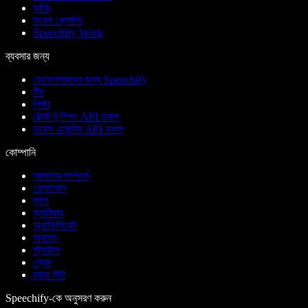
ডাবিং
ভয়েস ক্লোনিং
Speechify Work
ব্যবসার জন্য
ডেভেলপারদের জন্য Speechify
টিম
শিক্ষা
টেক্সট টু স্পিচ API ডকস
ভয়েস এজেন্টস API ডকস
কোম্পানি
আমাদের সম্পর্কে
যোগাযোগ
ব্লগ
ক্যারিয়ার
অ্যাফিলিয়েট
সাহায্য
স্ট্যাটাস
প্রেস
ব্র্যান্ড কিট
Speechify-কে অনুসরণ করুন