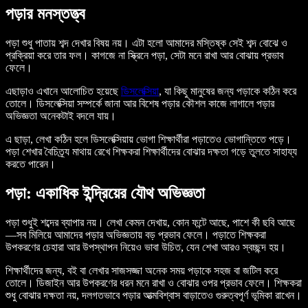
পড়ার মনস্তত্ত্ব
পড়া শুধু পাতায় শব্দ দেখার বিষয় নয়। এটা হলো আমাদের
মস্তিষ্ক সেই শব্দ বোঝে
ও
প্রক্রিয়া করে তার ফল। কাগজে না স্ক্রিনে পড়া, সেটা মনে রাখা আর বোঝায় প্রভাব
ফেলে।
এছাড়াও এখানে আলোচিত হয়েছে
ডিসলেক্সিয়া
, যা কিছু মানুষের জন্য পড়াকে কঠিন করে
তোলে। ডিসলেক্সিয়া সম্পর্কে জানা আর বিশেষ পড়ার কৌশল কাজে লাগালে পড়ার
অভিজ্ঞতা অনেকটাই বদলে যায়।
এ ছাড়া, লেখা কঠিন হলে ডিসলেক্সিয়ায় ভোগা শিক্ষার্থীরা পড়াতেও ভোগান্তিতে পড়ে।
পড়া শেখার বৈচিত্র্য মাথায় রেখে শিক্ষকরা শিক্ষার্থীদের বোঝার দক্ষতা গড়ে তুলতে সাহায্য
করতে পারেন।
পড়া: একাধিক ইন্দ্রিয়ের যৌথ অভিজ্ঞতা
পড়া শুধুই শব্দের ব্যাপার নয়। লেখা কেমন দেখায়, কোন ফন্টে আছে, পাশে কী ছবি আছে
—সব মিলিয়ে আমাদের পড়ার অভিজ্ঞতায় বড় প্রভাব ফেলে। পড়াতে শিক্ষকরা
উপকরণের চেহারা আর উপস্থাপন নিয়েও ভাবা উচিত, যেন শেখা আরও স্বচ্ছন্দ হয়।
শিক্ষার্থীদের জন্য, বই বা লেখার সাজসজ্জা অনেক সময় পড়াকে সহজ বা জটিল করে
তোলে। ডিজাইন আর উপকরণের ধরন মনে রাখা ও বোঝার ওপর প্রভাব ফেলে। শিক্ষকরা
শুধু বোঝার দক্ষতা নয়, দলগতভাবে পড়ার আত্মবিশ্বাস বাড়াতেও গুরুত্বপূর্ণ ভূমিকা রাখেন।