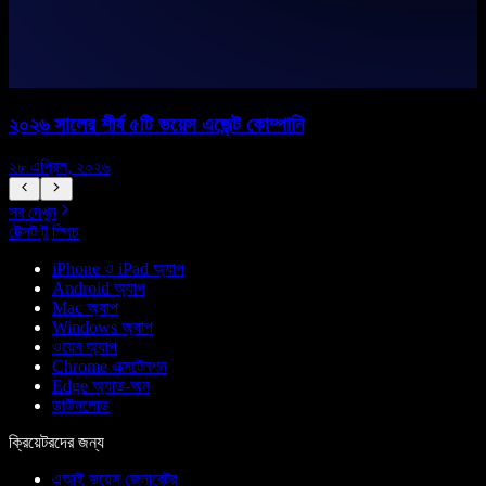
২০২৬ সালের শীর্ষ ৫টি ভয়েস এজেন্ট কোম্পানি
২৮ এপ্রিল, ২০২৬
১
সব দেখুন
টেক্সট টু স্পিচ
iPhone ও iPad অ্যাপ
Android অ্যাপ
Mac অ্যাপ
Windows অ্যাপ
ওয়েব অ্যাপ
Chrome এক্সটেনশন
Edge অ্যাড-অন
ডাউনলোড
ক্রিয়েটরদের জন্য
এআই ভয়েস জেনারেটর