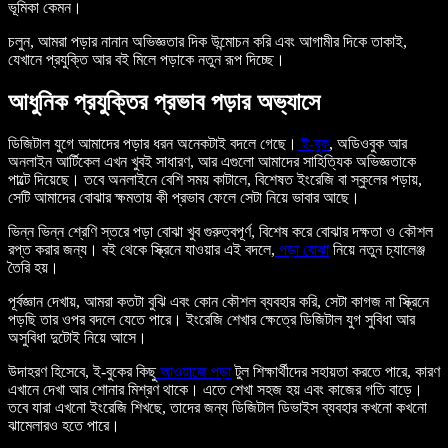
ভূমিকা কেমন।
চলুন, আমরা পড়ার নানান অভিজ্ঞতার দিক উন্মোচন করি এবং আগামীর দিকে তাকাই,
যেখানে প্রযুক্তি আর বই মিলে পড়াকে নতুন রূপ দিচ্ছে।
আধুনিক প্রযুক্তির প্রভাব পড়ার অভ্যাসে
ডিজিটাল যুগে আমাদের পড়ার ধরন অনেকটাই বদলে গেছে।
ই-বুক
, অডিওবুক আর
অনলাইন আর্টিকেল এখন খুবই সাধারণ, আর এগুলো আমাদের সাহিত্যিক অভিজ্ঞতাকে
পাল্টে দিয়েছে। তবে অনলাইনে বেশি সময় কাটালে, বিশেষত ইংরেজি বা স্কুলের পড়ায়,
সেটি আমাদের বোঝার ক্ষমতায় কী প্রভাব ফেলে সেটা নিয়ে ভাবার আছে।
ভিন্ন ভিন্ন শ্রেণি স্তরে পড়া বোঝা খুব গুরুত্বপূর্ণ, বিশেষ করে বোঝার দক্ষতা ও কৌশল
রপ্ত করার জন্য। বই থেকে স্ক্রিনে যাওয়ার এই বদলে,
পড়া বোঝা
নিয়ে নতুন চ্যালেঞ্জ
তৈরি হয়।
পূর্বজ্ঞান দেখায়, আমরা কতটা বুঝি এবং কোন কৌশল ব্যবহার করি, সেটা কাগজ না স্ক্রিনে
পড়ছি তার ওপর বদলে যেতে পারে। ইংরেজি শেখার ক্ষেত্রে ডিজিটাল যুগ সুবিধা আর
অসুবিধা দুটোই নিয়ে আসে।
উদাহরণ হিসেবে, ই-বুকের কিছু
আওয়াজে পড়া
টুল শিক্ষার্থীদের সহায়তা করতে পারে, কারণ
এখানে দেখা আর শোনার মিশ্রণ থাকে। এতে শেখা সহজ হয় এবং কাজের গতি বাড়ে।
তবে যারা এখনো ইংরেজি শিখছে, তাদের জন্য ডিজিটাল ডিভাইস ব্যবহার কখনো কখনো
ঝামেলারও হতে পারে।