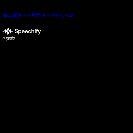
Speechify ভয়েস টাইপিং ডিকটেশন চালু করেছে
ভয়েস টাইপিং দিয়ে ৫ গুণ দ্রুত লিখুন
প্রোডাক্ট
আরও জানুন