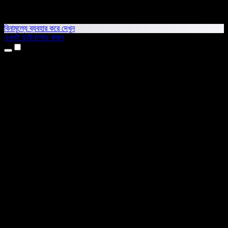
বিনামূল্যে ব্যবহার করে দেখুন
এখনই ডাউনলোড করুন
প্রোডাক্ট
টেক্সট টু স্পিচ
আইফোন ও আইপ্যাড অ্যাপ
অ্যান্ড্রয়েড অ্যাপ
ক্রোম এক্সটেনশন
এজ এক্সটেনশন
ওয়েব অ্যাপ
ম্যাক অ্যাপ
উইন্ডোজ অ্যাপ
এআই ভয়েস জেনারেটর