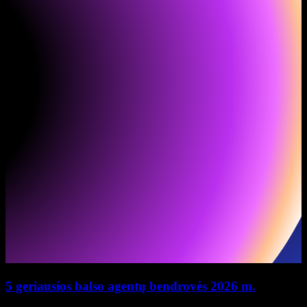
5 geriausios balso agentų bendrovės 2026 m.