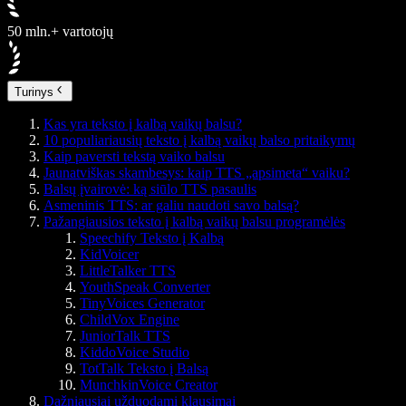
50 mln.+ vartotojų
Turinys
Kas yra teksto į kalbą vaikų balsu?
10 populiariausių teksto į kalbą vaikų balso pritaikymų
Kaip paversti tekstą vaiko balsu
Jaunatviškas skambesys: kaip TTS „apsimeta“ vaiku?
Balsų įvairovė: ką siūlo TTS pasaulis
Asmeninis TTS: ar galiu naudoti savo balsą?
Pažangiausios teksto į kalbą vaikų balsu programėlės
Speechify Teksto į Kalbą
KidVoicer
LittleTalker TTS
YouthSpeak Converter
TinyVoices Generator
ChildVox Engine
JuniorTalk TTS
KiddoVoice Studio
TotTalk Teksto į Balsą
MunchkinVoice Creator
Dažniausiai užduodami klausimai