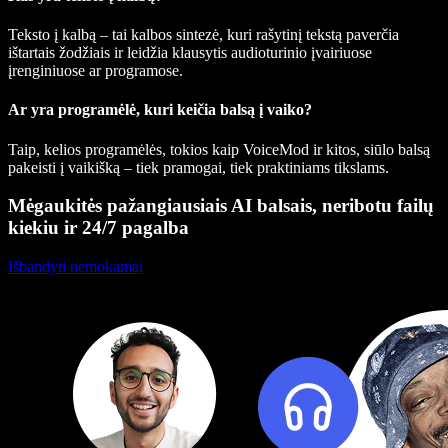
Teksto į kalbą – tai kalbos sintezė, kuri rašytinį tekstą paverčia
ištartais žodžiais ir leidžia klausytis audioturinio įvairiuose
įrenginiuose ar programose.
Ar yra programėlė, kuri keičia balsą į vaiko?
Taip, kelios programėlės, tokios kaip VoiceMod ir kitos, siūlo balsą
pakeisti į vaikišką – tiek pramogai, tiek praktiniams tikslams.
Mėgaukitės pažangiausiais AI balsais, neribotu failų
kiekiu ir 24/7 pagalba
Išbandyti nemokamai