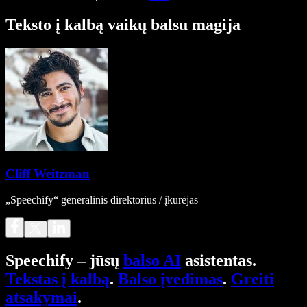
Teksto į kalbą vaikų balsu magija
Cliff Weitzman
„Speechify“ generalinis direktorius / įkūrėjas
Speechify – jūsų
balso AI
asistentas.
Tekstas į kalbą
.
Balso įvedimas
.
Greiti
atsakymai
.