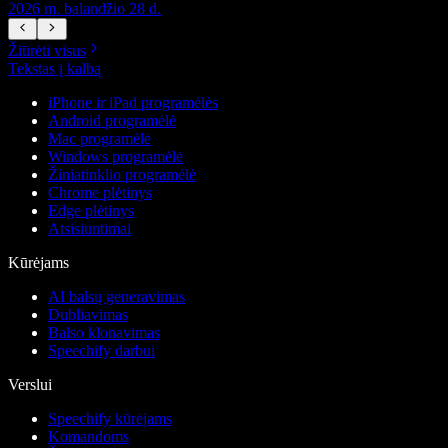
2026 m. balandžio 28 d.
2
Žiūrėti visus
Tekstas į kalbą
iPhone ir iPad programėlės
Android programėlė
Mac programėlė
Windows programėlė
Žiniatinklio programėlė
Chrome plėtinys
Edge plėtinys
Atsisiuntimai
Kūrėjams
AI balsų generavimas
Dubliavimas
Balso klonavimas
Speechify darbui
Verslui
Speechify kūrėjams
Komandoms