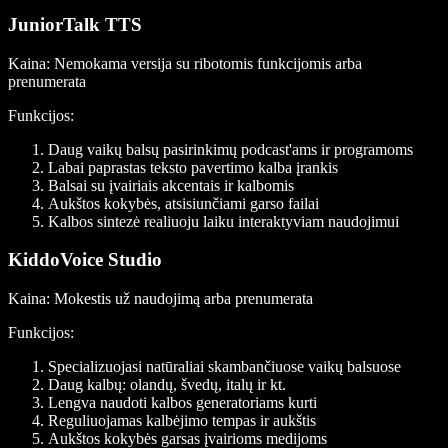
JuniorTalk TTS
Kaina
: Nemokama versija su ribotomis funkcijomis arba
prenumerata
Funkcijos:
Daug vaikų balsų pasirinkimų podcast'ams ir programoms
Labai paprastas teksto pavertimo kalba įrankis
Balsai su įvairiais akcentais ir kalbomis
Aukštos kokybės, atsisiunčiami garso failai
Kalbos sintezė realiuoju laiku interaktyviam naudojimui
KiddoVoice Studio
Kaina
: Mokestis už naudojimą arba prenumerata
Funkcijos:
Specializuojasi natūraliai skambančiuose vaikų balsuose
Daug kalbų: olandų, švedų, italų ir kt.
Lengva naudoti kalbos generatoriams kurti
Reguliuojamas kalbėjimo tempas ir aukštis
Aukštos kokybės garsas įvairioms medijoms