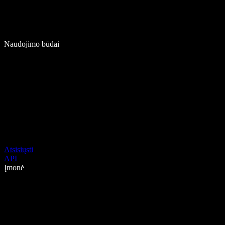
Naudojimo būdai
Atsisiųsti
API
Įmonė