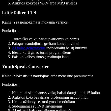
Aukštos kokybės WAV arba MP3 išvestis
LittleTalker TTS
Kaina
: Yra nemokama ir mokama versijos
Funkcijos
:
Tikroviški vaikų balsai įvairiomis kalbomis
Patogus naudojimas greitam konvertavimui
AI balso generatorius
individualių balsų kūrimui
Idealu kurti garso turinį programėlėms
Palaiko kalbos sintezę realiuoju laiku
YouthSpeak Converter
Kaina
: Mokestis už naudojimą arba mėnesinė prenumerata
Funkcijos:
Natūraliai skambantys vaikų balsai daugiau nei 15 kalbų
Aukštos kokybės garsas profesiniam naudojimui
Kelios užduotys e. mokymosi moduliams
Suderinamas su IVR sistemomis
AI teksto į balsą pritaikymo galimybės