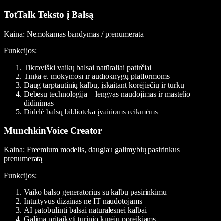
TotTalk Teksto į Balsą
Kaina
: Nemokamas bandymas / prenumerata
Funkcijos
:
Tikroviški vaikų balsai natūraliai patirčiai
Tinka e. mokymosi ir audioknygų platformoms
Daug tarptautinių kalbų, įskaitant korėjiečių ir turkų
Debesų technologija – lengvas naudojimas ir mastelio
didinimas
Didelė balsų biblioteka įvairioms reikmėms
MunchkinVoice Creator
Kaina
: Freemium modelis, daugiau galimybių pasirinkus
prenumeratą
Funkcijos
:
Vaiko balso generatorius su kalbų pasirinkimu
Intuityvus dizainas ne IT naudotojams
AI patobulinti balsai natūralesnei kalbai
Galima pritaikyti turinio kūrėjų poreikiams