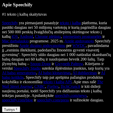
Apie Speechify
#1 teksto į kalbą skaitytuvas
Speechify
yra pirmaujanti pasaulyje
teksto į kalbą
platforma, kuria
pasitiki daugiau nei 50 milijonų vartotojų ir kurią pagrindžia daugiau
nei 500 000 penkių žvaigždučių atsiliepimų skirtingose teksto į
kalbą
iOS
,
Android
,
Chrome plėtinio
,
internetinės programėlės
ir
Mac darbalaukio
programose. 2025 m.
Apple apdovanojo
Speechify
prestižiniu
Apple dizaino apdovanojimu
per
WWDC
, pavadindama
jį „esminiu ištekliumi, padedančiu žmonėms gyventi visavertį
gyvenimą“. Speechify siūlo daugiau nei 1 000 natūraliai skambančių
balsų daugiau nei 60 kalbų ir naudojamas beveik 200 šalių. Tarp
įžymybių balsų –
Snoop Dogg
ir
Gwyneth Paltrow
. Kūrėjams ir
verslui
Speechify Studio
suteikia išplėstinius įrankius, tarp kurių yra
AI balso generatorius
,
AI balso klonavimas
,
AI dubliavimas
ir
AI
balso keitiklis
. Speechify taip pat aprūpina pažangius produktus
kokybišku ir ekonomišku
teksto į kalbą API
. Apie mus rašė
The
Wall Street Journal
,
CNBC
,
Forbes
,
TechCrunch
ir kiti didieji
naujienų portalai, todėl Speechify yra didžiausias teksto į kalbą
teikėjas pasaulyje. Apsilankykite
speechify.com/news
,
speechify.com/blog
ir
speechify.com/press
ir sužinokite daugiau.
Turinys