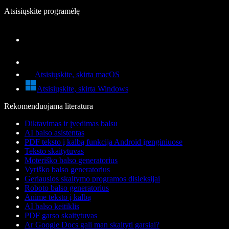
Atsisiųskite programėlę
Atsisiųskite, skirta macOS
Atsisiųskite, skirta Windows
Rekomenduojama literatūra
Diktavimas ir įvedimas balsu
AI balso asistentas
PDF teksto į kalbą funkcija Android įrenginiuose
Teksto skaitytuvas
Moteriško balso generatorius
Vyriško balso generatorius
Geriausios skaitymo programos disleksijai
Roboto balso generatorius
Anime teksto į kalbą
AI balso keitiklis
PDF garso skaitytuvas
Ar Google Docs gali man skaityti garsiai?