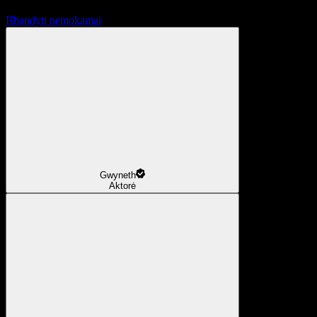
Išbandyti nemokamai
Gwyneth
Aktorė