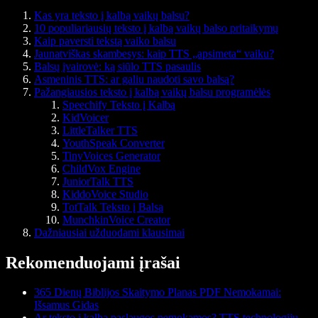
Kas yra teksto į kalbą vaikų balsu?
10 populiariausių teksto į kalbą vaikų balso pritaikymų
Kaip paversti tekstą vaiko balsu
Jaunatviškas skambesys: kaip TTS „apsimeta“ vaiku?
Balsų įvairovė: ką siūlo TTS pasaulis
Asmeninis TTS: ar galiu naudoti savo balsą?
Pažangiausios teksto į kalbą vaikų balsu programėlės
Speechify Teksto į Kalbą
KidVoicer
LittleTalker TTS
YouthSpeak Converter
TinyVoices Generator
ChildVox Engine
JuniorTalk TTS
KiddoVoice Studio
TotTalk Teksto į Balsą
MunchkinVoice Creator
Dažniausiai užduodami klausimai
Rekomenduojami įrašai
365 Dienų Biblijos Skaitymo Planas PDF Nemokamai:
Išsamus Gidas
Ar teksto į kalbą paslaugos nemokamos? TTS technologijų