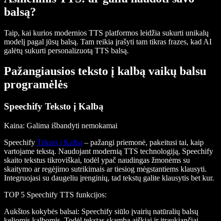
balsą?
Taip, kai kurios modernios TTS platformos leidžia sukurti unikalų
modelį pagal jūsų balsą. Tam reikia įrašyti tam tikras frazes, kad AI
galėtų sukurti personalizuotą TTS balsą.
Pažangiausios teksto į kalbą vaikų balsu
programėlės
Speechify Teksto į Kalbą
Kaina
: Galima išbandyti nemokamai
Speechify
Teksto į Kalbą
– pažangi priemonė, pakeitusi tai, kaip
vartojame tekstą. Naudojant modernią TTS technologiją, Speechify
skaito tekstus tikroviškai, todėl ypač naudingas žmonėms su
skaitymo ar regėjimo sutrikimais ar tiesiog mėgstantiems klausyti.
Integruojasi su daugeliu įrenginių, tad tekstų galite klausytis bet kur.
TOP 5 Speechify TTS funkcijos
:
Aukštos kokybės balsai
: Speechify siūlo įvairių natūralių balsų
keliomis kalbomis. Todėl tekstas skamba aiškiai ir įtraukiančiai.