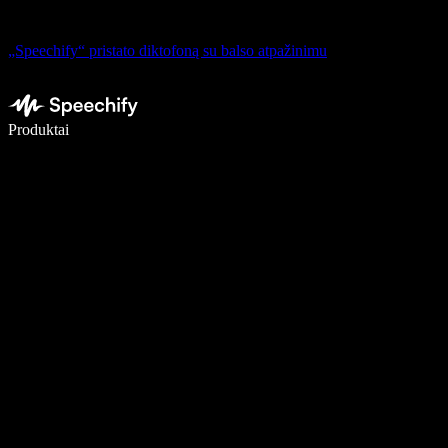
„Speechify“ pristato diktofoną su balso atpažinimu
Rašykite 5× greičiau naudodami diktavimą balsu
Produktai
Sužinokite daugiau