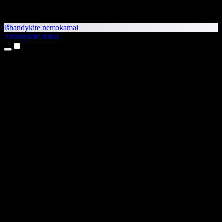
Išbandykite nemokamai
Atsisiųskite dabar
Produktai
Teksto skaitymas balsu
iPhone ir iPad programėlės
Android programėlė
Chrome plėtinys
Edge plėtinys
Interneto programėlė
Mac programėlė
Windows programėlė