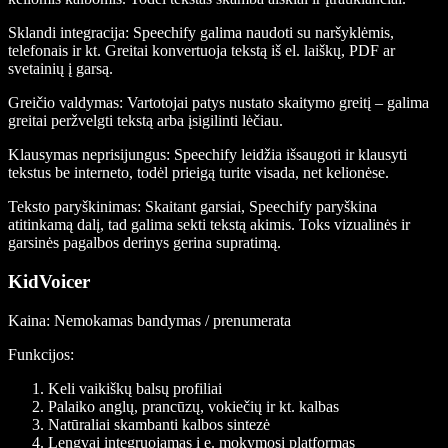
Sklandi integracija
: Speechify galima naudoti su naršyklėmis,
telefonais ir kt. Greitai konvertuoja tekstą iš el. laiškų, PDF ar
svetainių į garsą.
Greičio valdymas
: Vartotojai patys nustato skaitymo greitį – galima
greitai peržvelgti tekstą arba įsigilinti lėčiau.
Klausymas neprisijungus
: Speechify leidžia išsaugoti ir klausyti
tekstus be interneto, todėl prieigą turite visada, net kelionėse.
Teksto paryškinimas
: Skaitant garsiai, Speechify paryškina
atitinkamą dalį, tad galima sekti tekstą akimis. Toks vizualinės ir
garsinės pagalbos derinys gerina supratimą.
KidVoicer
Kaina
: Nemokamas bandymas / prenumerata
Funkcijos
:
Keli vaikiškų balsų profiliai
Palaiko anglų, prancūzų, vokiečių ir kt. kalbas
Natūraliai skambanti kalbos sintezė
Lengvai integruojamas į e. mokymosi platformas