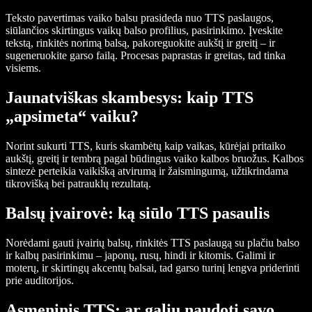
Teksto pavertimas vaiko balsu prasideda nuo TTS paslaugos,
siūlančios skirtingus vaikų balso profilius, pasirinkimo. Įveskite
tekstą, rinkitės norimą balsą, pakoreguokite aukštį ir greitį – ir
sugeneruokite garso failą. Procesas paprastas ir greitas, tad tinka
visiems.
Jaunatviškas skambesys: kaip TTS
„apsimeta“ vaiku?
Norint sukurti TTS, kuris skambėtų kaip vaikas, kūrėjai pritaiko
aukštį, greitį ir tembrą pagal būdingus vaiko kalbos bruožus. Kalbos
sintezė perteikia vaikišką atvirumą ir žaismingumą, užtikrindama
tikrovišką bei patrauklų rezultatą.
Balsų įvairovė: ką siūlo TTS pasaulis
Norėdami gauti įvairių balsų, rinkitės TTS paslaugą su plačiu balso
ir kalbų pasirinkimu – japonų, rusų, hindi ir kitomis. Galimi ir
moterų, ir skirtingų akcentų balsai, tad garso turinį lengva priderinti
prie auditorijos.
Asmeninis TTS: ar galiu naudoti savo