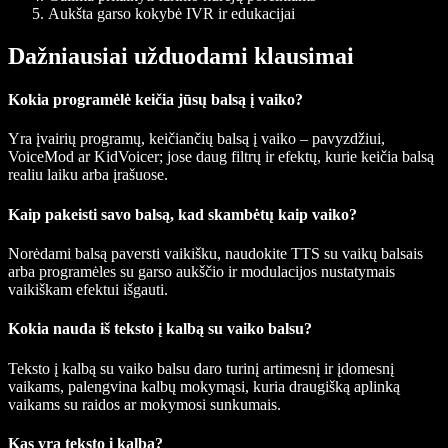
Aukšta garso kokybė IVR ir edukacijai
Dažniausiai užduodami klausimai
Kokia programėlė keičia jūsų balsą į vaiko?
Yra įvairių programų, keičiančių balsą į vaiko – pavyzdžiui,
VoiceMod ar KidVoicer; jose daug filtrų ir efektų, kurie keičia balsą
realiu laiku arba įrašuose.
Kaip pakeisti savo balsą, kad skambėtų kaip vaiko?
Norėdami balsą paversti vaikišku, naudokite TTS su vaikų balsais
arba programėles su garso aukščio ir modulacijos nustatymais
vaikiškam efektui išgauti.
Kokia nauda iš teksto į kalbą su vaiko balsu?
Teksto į kalbą su vaiko balsu daro turinį artimesnį ir įdomesnį
vaikams, palengvina kalbų mokymąsi, kuria draugišką aplinką
vaikams su raidos ar mokymosi sunkumais.
Kas yra teksto į kalbą?