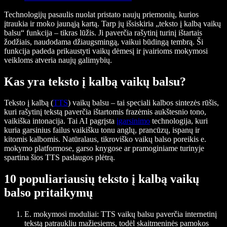
Technologijų pasaulis nuolat pristato naujų priemonių, kurios
įtraukia ir moko jaunąją kartą. Tarp jų išsiskiria „teksto į kalbą vaikų
balsu“ funkcija – tikras lūžis. Ji paverčia rašytinį turinį ištartais
žodžiais, naudodama džiaugsmingą, vaikui būdingą tembrą. Ši
funkcija padeda prikaustyti vaikų dėmesį ir įvairioms mokymosi
veikloms atveria naujų galimybių.
Kas yra teksto į kalbą vaikų balsu?
Teksto į kalbą (
TTS
) vaikų balsu – tai speciali kalbos sintezės rūšis,
kuri rašytinį tekstą paverčia ištartomis frazėmis aukštesnio tono,
vaikiška intonacija. Tai AI pagrįsta
įgarsinimo
technologija, kuri
kuria garsinius failus vaikišku tonu anglų, prancūzų, ispanų ir
kitomis kalbomis. Natūralaus, tikroviško vaikų balso poreikis e.
mokymo platformose, garso knygose ar pramoginiame turinyje
spartina šios TTS paslaugos plėtrą.
10 populiariausių teksto į kalbą vaikų
balso pritaikymų
E. mokymosi moduliai:
TTS vaikų balsu paverčia internetinį
tekstą patraukliu mažiesiems, todėl skaitmeninės pamokos