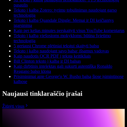
pasaulis
Teksto į kalbą Zotero: tyrimų tobulinimas naudojant garso
technologiją
Teksto į kalbą Quandale Dingle: Memai ir DI keičiantys
įgarsinimą
Kaip per kelias minutes perskaityti visus YouTube komentarus
Teksto į kalbą viešosioms mokykloms: būtina švietimo
technologija
5 geriausi Chrome plėtiniai tekstui skaityti balsu
Teksto į kalbą naudojant savo balsą: išsamus vadovas
Kaip naudotis OCR PDF į tekstą keitikliais
Bill Clinton teksto į kalbą ir DI balsas
Kaip dirbtinis intelektas gali sukurti autentišką Ronaldo
Reagano balso kloną
Prisiminimai apie George'o W. Busho balsą šiose įsimintinose
kalbose
Naujausi tinklaraščio įrašai
Žiūrėti visus