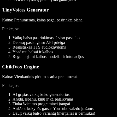
TinyVoices Generator
Kaina
: Prenumerata, kaina pagal pasirinktą planą
Funkcijos:
Vaikų balsų pasirinkimas iš viso pasaulio
Debesų paslauga su API prieiga
Realistiškas TTS audioknygoms
Ypač reti balsai ir kalbos
Reguliuojami kalbos modeliai ir intonacijos
ChildVox Engine
Kaina
: Vienkartinis pirkimas arba prenumerata
Funkcijos
:
AI grįstas vaikų balso generatorius
Anglų, ispanų, kinų ir kt. palaikymas
Tinka švietimo programinei įrangai
Aukštos kokybės garsas YouTube vaizdo įrašams
Daug vaikų balso variantų (mergaitės ir berniukai)