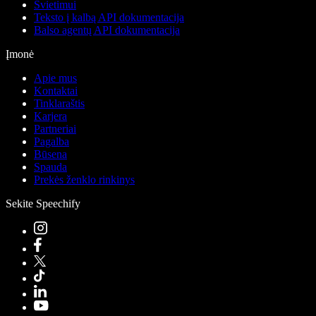
Švietimui
Teksto į kalbą API dokumentacija
Balso agentų API dokumentacija
Įmonė
Apie mus
Kontaktai
Tinklaraštis
Karjera
Partneriai
Pagalba
Būsena
Spauda
Prekės ženklo rinkinys
Sekite Speechify