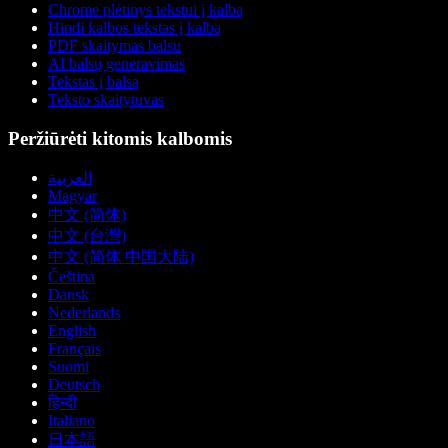
Chrome plėtinys tekstui į kalbą
Hindi kalbos tekstas į kalbą
PDF skaitymas balsu
AI balsų generavimas
Tekstas į balsą
Teksto skaitytuvas
Peržiūrėti kitomis kalbomis
العربية
Magyar
中文 (简体)
中文 (台灣)
中文 (简体 中国大陆)
Čeština
Dansk
Nederlands
English
Français
Suomi
Deutsch
हिन्दी
Italiano
日本語