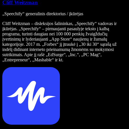
Cliff Weitzman
„Speechify“ generalinis direktorius / įkūrėjas
Cliff Weitzman – disleksijos šalininkas, „Speechify“ vadovas ir
įkūrėjas. „Speechify“ – pirmaujanti pasaulyje teksto į kalbą
programa, turinti daugiau nei 100 000 penkių žvaigždučių
įvertinimų ir lyderiaujanti „App Store“ naujienų ir žurnalų
kategorijoje. 2017 m. „Forbes“ jį įtraukė į „30 iki 30“ sąrašą už
indėlį didinant interneto prieinamumą žmonėms su mokymosi
sutrikimais. Apie jį rašė „EdSurge“, „Inc.“, „PC Mag“,
„Entrepreneur“, „Mashable“ ir kt.