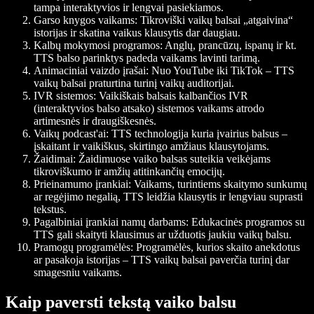
tampa interaktyvios ir lengvai pasiekiamos.
Garso knygos vaikams:
Tikroviški vaikų balsai „atgaivina“
istorijas ir skatina vaikus klausytis dar daugiau.
Kalbų mokymosi programos:
Anglų, prancūzų, ispanų ir kt.
TTS balso parinktys padeda vaikams lavinti tarimą.
Animaciniai vaizdo įrašai:
Nuo YouTube iki TikTok – TTS
vaikų balsai praturtina turinį vaikų auditorijai.
IVR sistemos:
Vaikiškais balsais kalbančios IVR
(interaktyvios balso atsako) sistemos vaikams atrodo
artimesnės ir draugiškesnės.
Vaikų podcast'ai:
TTS technologija kuria įvairius balsus –
įskaitant ir vaikiškus, skirtingo amžiaus klausytojams.
Žaidimai:
Žaidimuose vaiko balsas suteikia veikėjams
tikroviškumo ir amžių atitinkančių emocijų.
Prieinamumo įrankiai:
Vaikams, turintiems skaitymo sunkumų
ar regėjimo negalią, TTS leidžia klausytis ir lengviau suprasti
tekstus.
Pagalbiniai įrankiai namų darbams:
Edukacinės programos su
TTS gali skaityti klausimus ar užduotis jaukiu vaikų balsu.
Pramogų programėlės:
Programėlės, kurios skaito anekdotus
ar pasakoja istorijas – TTS vaikų balsai paverčia turinį dar
smagesniu vaikams.
Kaip paversti tekstą vaiko balsu