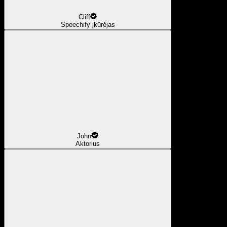
Cliff
Speechify įkūrėjas
John
Aktorius