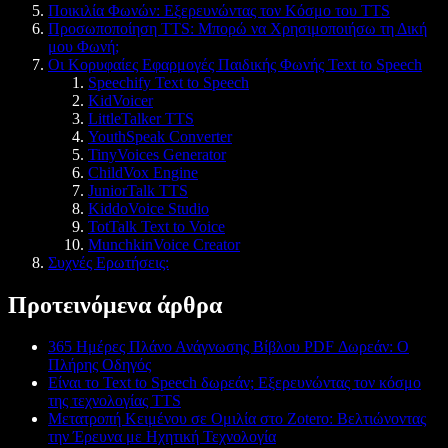
Ποικιλία Φωνών: Εξερευνώντας τον Κόσμο του TTS
Προσωποποίηση TTS: Μπορώ να Χρησιμοποιήσω τη Δική
μου Φωνή;
Οι Κορυφαίες Εφαρμογές Παιδικής Φωνής Text to Speech
Speechify Text to Speech
KidVoicer
LittleTalker TTS
YouthSpeak Converter
TinyVoices Generator
ChildVox Engine
JuniorTalk TTS
KiddoVoice Studio
TotTalk Text to Voice
MunchkinVoice Creator
Συχνές Ερωτήσεις:
Προτεινόμενα άρθρα
365 Ημέρες Πλάνο Ανάγνωσης Βίβλου PDF Δωρεάν: Ο
Πλήρης Οδηγός
Είναι το Text to Speech δωρεάν; Εξερευνώντας τον κόσμο
της τεχνολογίας TTS
Μετατροπή Κειμένου σε Ομιλία στο Zotero: Βελτιώνοντας
την Έρευνα με Ηχητική Τεχνολογία