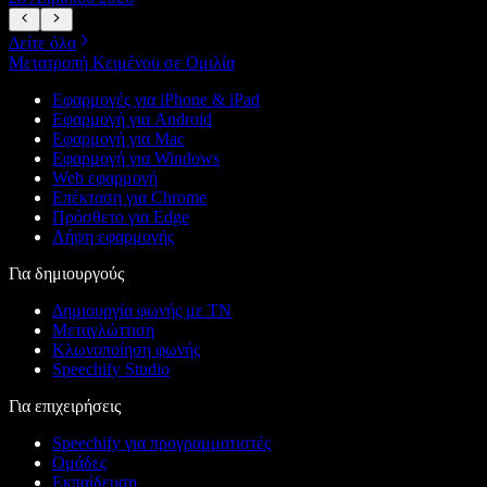
Δείτε όλα
Μετατροπή Κειμένου σε Ομιλία
Εφαρμογές για iPhone & iPad
Εφαρμογή για Android
Εφαρμογή για Mac
Εφαρμογή για Windows
Web εφαρμογή
Επέκταση για Chrome
Πρόσθετο για Edge
Λήψη εφαρμογής
Για δημιουργούς
Δημιουργία φωνής με ΤΝ
Μεταγλώττιση
Κλωνοποίηση φωνής
Speechify Studio
Για επιχειρήσεις
Speechify για προγραμματιστές
Ομάδες
Εκπαίδευση