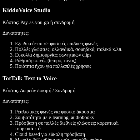
KiddoVoice Studio
Κόστος
: Pay-as-you-go ή συνδρομή
Δυνατότητες:
Εξειδικεύεται σε φυσικές παιδικές φωνές
Πολλές γλώσσες: ολλανδικά, σουηδικά, ιταλικά κ.λπ.
Ευκολία δημιουργίας φωνητικών clips
Ρύθμιση φωνής (tempo, τόνος)
Ποιότητα ήχου για πολλαπλές χρήσεις
TotTalk Text to Voice
Κόστος
: Δωρεάν δοκιμή / Συνδρομή
Δυνατότητες
:
Ρεαλιστικές φωνές για φυσικό άκουσμα
Συμβατότητα με e-learning, audiobooks
Πρόσβαση σε πολλές διεθνείς γλώσσες: κορεατικά,
τουρκικά κ.ά.
Cloud-based για εύκολη πρόσβαση
Μεγάλη βιβλιοθήκη φωνών για κάθε χρήση