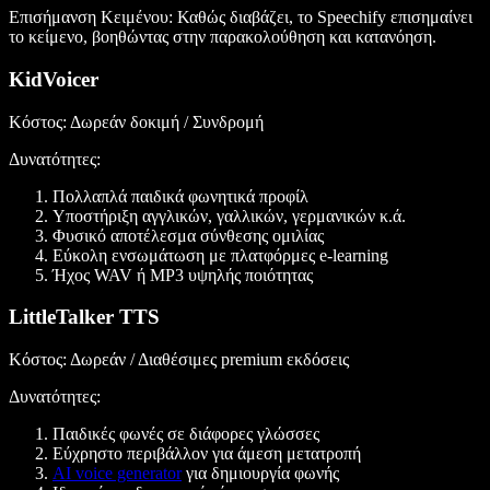
Επισήμανση Κειμένου
: Καθώς διαβάζει, το Speechify επισημαίνει
το κείμενο, βοηθώντας στην παρακολούθηση και κατανόηση.
KidVoicer
Κόστος
: Δωρεάν δοκιμή / Συνδρομή
Δυνατότητες
:
Πολλαπλά παιδικά φωνητικά προφίλ
Υποστήριξη αγγλικών, γαλλικών, γερμανικών κ.ά.
Φυσικό αποτέλεσμα σύνθεσης ομιλίας
Εύκολη ενσωμάτωση με πλατφόρμες e-learning
Ήχος WAV ή MP3 υψηλής ποιότητας
LittleTalker TTS
Κόστος
: Δωρεάν / Διαθέσιμες premium εκδόσεις
Δυνατότητες
:
Παιδικές φωνές σε διάφορες γλώσσες
Εύχρηστο περιβάλλον για άμεση μετατροπή
AI voice generator
για δημιουργία φωνής