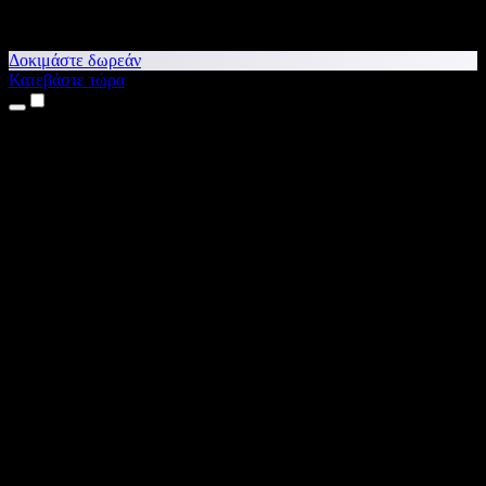
Δοκιμάστε δωρεάν
Κατεβάστε τώρα
Προϊόντα
Κείμενο σε Ομιλία
Εφαρμογές για iPhone & iPad
Εφαρμογή για Android
Επέκταση για Chrome
Επέκταση για Edge
Web εφαρμογή
Εφαρμογή για Mac
Εφαρμογή για Windows