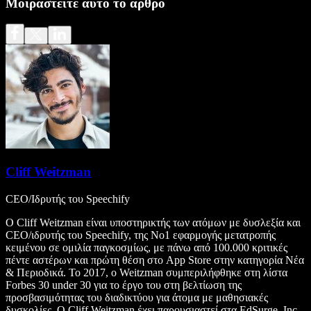
Μοιραστείτε αυτό το άρθρο
Cliff Weitzman
CEO/Ιδρυτής του Speechify
Ο Cliff Weitzman είναι υποστηρικτής των ατόμων με δυσλεξία και
CEO/ιδρυτής του Speechify, της Νο1 εφαρμογής μετατροπής
κειμένου σε ομιλία παγκοσμίως, με πάνω από 100.000 κριτικές
πέντε αστέρων και πρώτη θέση στο App Store στην κατηγορία Νέα
& Περιοδικά. Το 2017, ο Weitzman συμπεριλήφθηκε στη λίστα
Forbes 30 under 30 για το έργο του στη βελτίωση της
προσβασιμότητας του διαδικτύου για άτομα με μαθησιακές
δυσκολίες. Ο Cliff Weitzman έχει παρουσιαστεί στα EdSurge, Inc.,