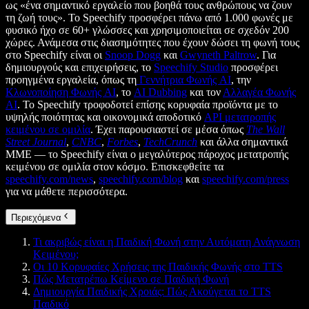
ως «ένα σημαντικό εργαλείο που βοηθά τους ανθρώπους να ζουν
τη ζωή τους». Το Speechify προσφέρει πάνω από 1.000 φωνές με
φυσικό ήχο σε 60+ γλώσσες και χρησιμοποιείται σε σχεδόν 200
χώρες. Ανάμεσα στις διασημότητες που έχουν δώσει τη φωνή τους
στο Speechify είναι οι
Snoop Dogg
και
Gwyneth Paltrow
. Για
δημιουργούς και επιχειρήσεις, το
Speechify Studio
προσφέρει
προηγμένα εργαλεία, όπως τη
Γεννήτρια Φωνής AI
, την
Κλωνοποίηση Φωνής AI
, το
AI Dubbing
και τον
Αλλαγέα Φωνής
AI
. Το Speechify τροφοδοτεί επίσης κορυφαία προϊόντα με το
υψηλής ποιότητας και οικονομικά αποδοτικό
API μετατροπής
κειμένου σε ομιλία
. Έχει παρουσιαστεί σε μέσα όπως
The Wall
Street Journal
,
CNBC
,
Forbes
,
TechCrunch
και άλλα σημαντικά
ΜΜΕ — το Speechify είναι ο μεγαλύτερος πάροχος μετατροπής
κειμένου σε ομιλία στον κόσμο. Επισκεφθείτε τα
speechify.com/news
,
speechify.com/blog
και
speechify.com/press
για να μάθετε περισσότερα.
Περιεχόμενα
Τι ακριβώς είναι η Παιδική Φωνή στην Αυτόματη Ανάγνωση
Κειμένου;
Οι 10 Κορυφαίες Χρήσεις της Παιδικής Φωνής στο TTS
Πώς Μετατρέπω Κείμενο σε Παιδική Φωνή
Δημιουργία Παιδικής Χροιάς: Πώς Ακούγεται το TTS
Παιδικό