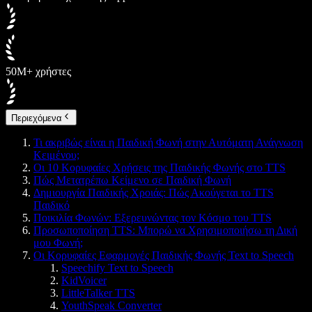
50M+ χρήστες
Περιεχόμενα
Τι ακριβώς είναι η Παιδική Φωνή στην Αυτόματη Ανάγνωση
Κειμένου;
Οι 10 Κορυφαίες Χρήσεις της Παιδικής Φωνής στο TTS
Πώς Μετατρέπω Κείμενο σε Παιδική Φωνή
Δημιουργία Παιδικής Χροιάς: Πώς Ακούγεται το TTS
Παιδικό
Ποικιλία Φωνών: Εξερευνώντας τον Κόσμο του TTS
Προσωποποίηση TTS: Μπορώ να Χρησιμοποιήσω τη Δική
μου Φωνή;
Οι Κορυφαίες Εφαρμογές Παιδικής Φωνής Text to Speech
Speechify Text to Speech
KidVoicer
LittleTalker TTS
YouthSpeak Converter