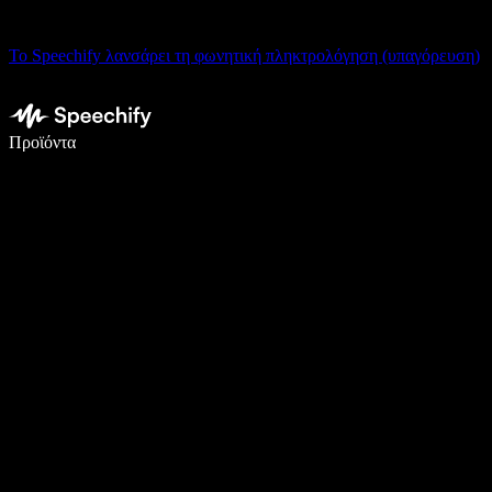
Το Speechify λανσάρει τη φωνητική πληκτρολόγηση (υπαγόρευση)
Γράψτε 5× πιο γρήγορα με φωνητική πληκτρολόγηση
Προϊόντα
Μάθετε περισσότερα