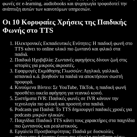
φωνές σε e-learning, audiobooks και ψυχαγωγία τροφοδοτεί την
ανάπτυξη αυτών των καινοτόμων υπηρεσιών.
Οι 10 Κορυφαίες Χρήσεις της Παιδικής
Φωνής στο TTS
Ηλεκτρονικές Εκπαιδευτικές Ενότητες:
Η παιδική φωνή στο
TTS κάνει το online υλικό πιο ζωντανό και φιλικό στα
παιδιά.
Παιδικά Ηχοβιβλία:
Ζωντανές αφηγήσεις δίνουν ζωή στις
ιστορίες για μικρούς ακροατές.
Εφαρμογές Εκμάθησης Γλωσσών:
Αγγλικά, γαλλικά,
ισπανικά κ.ά. βοηθούν τα παιδιά να αποκτήσουν σωστή
προφορά.
Κινούμενα Βίντεο:
Σε YouTube, TikTok, η παιδική φωνή
προσθέτει οικεία αφήγηση για νεανικό κοινό.
Συστήματα IVR:
Παιδικές φωνές σε IVR κάνουν την
τεχνολογία πιο φιλική και προσιτή στα παιδιά.
Podcasts για Παιδιά:
Το TTS δημιουργεί παιδικές χροιές για
podcasts μικρών ηλικιών.
Παιχνίδια:
Παιδικό TTS κάνει τους χαρακτήρες στα παιχνίδια
πιο ζωντανούς και ρεαλιστικούς.
Εργαλεία Προσβασιμότητας:
Παιδιά με δυσκολίες
ανάγνωσης ή όρασης έχουν πιο εύκολη πρόσβαση μέσω