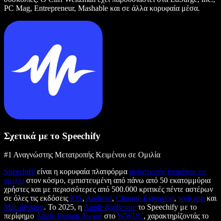
PC Mag, Entrepreneur, Mashable και σε άλλα κορυφαία μέσα.
Σχετικά με το Speechify
#1 Αναγνώστης Μετατροπής Κειμένου σε Ομιλία
Speechify
είναι η κορυφαία πλατφόρμα
μετατροπής κειμένου σε
ομιλία
στον κόσμο, εμπιστευμένη από πάνω από 50 εκατομμύρια
χρήστες και με περισσότερες από 500.000 κριτικές πέντε αστέρων
σε όλες τις εκδόσεις
iOS
,
Android
,
Chrome Extension
,
web app
και
Mac desktop
. Το 2025, η
Apple βράβευσε
το Speechify με το
περίφημο
Apple Design Award
στο
WWDC
, χαρακτηρίζοντάς το