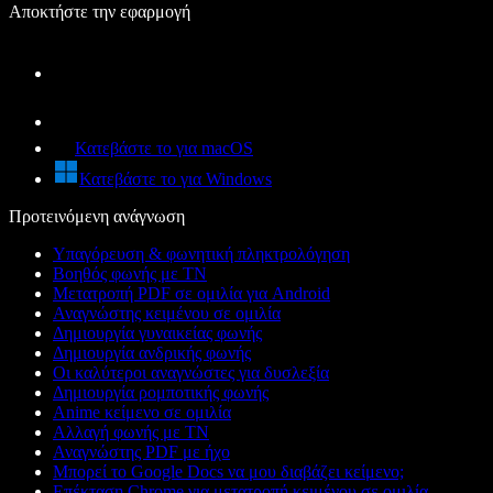
Αποκτήστε την εφαρμογή
Κατεβάστε το για macOS
Κατεβάστε το για Windows
Προτεινόμενη ανάγνωση
Υπαγόρευση & φωνητική πληκτρολόγηση
Βοηθός φωνής με ΤΝ
Μετατροπή PDF σε ομιλία για Android
Αναγνώστης κειμένου σε ομιλία
Δημιουργία γυναικείας φωνής
Δημιουργία ανδρικής φωνής
Οι καλύτεροι αναγνώστες για δυσλεξία
Δημιουργία ρομποτικής φωνής
Anime κείμενο σε ομιλία
Αλλαγή φωνής με ΤΝ
Αναγνώστης PDF με ήχο
Μπορεί το Google Docs να μου διαβάζει κείμενο;
Επέκταση Chrome για μετατροπή κειμένου σε ομιλία