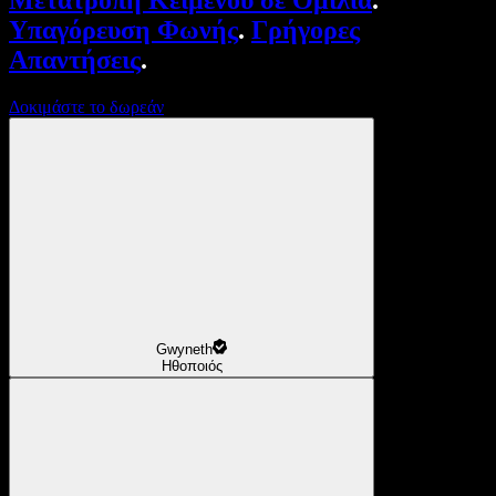
Μετατροπή Κειμένου σε Ομιλία
.
Υπαγόρευση Φωνής
.
Γρήγορες
Απαντήσεις
.
Δοκιμάστε το δωρεάν
Gwyneth
Ηθοποιός