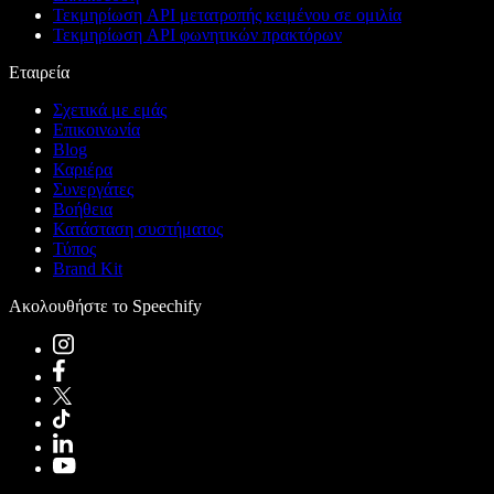
Τεκμηρίωση API μετατροπής κειμένου σε ομιλία
Τεκμηρίωση API φωνητικών πρακτόρων
Εταιρεία
Σχετικά με εμάς
Επικοινωνία
Blog
Καριέρα
Συνεργάτες
Βοήθεια
Κατάσταση συστήματος
Τύπος
Brand Kit
Ακολουθήστε το Speechify