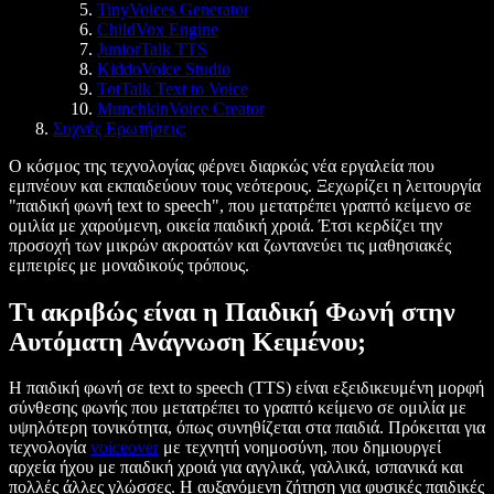
TinyVoices Generator
ChildVox Engine
JuniorTalk TTS
KiddoVoice Studio
TotTalk Text to Voice
MunchkinVoice Creator
Συχνές Ερωτήσεις:
Ο κόσμος της τεχνολογίας φέρνει διαρκώς νέα εργαλεία που
εμπνέουν και εκπαιδεύουν τους νεότερους. Ξεχωρίζει η λειτουργία
"παιδική φωνή text to speech", που μετατρέπει γραπτό κείμενο σε
ομιλία με χαρούμενη, οικεία παιδική χροιά. Έτσι κερδίζει την
προσοχή των μικρών ακροατών και ζωντανεύει τις μαθησιακές
εμπειρίες με μοναδικούς τρόπους.
Τι ακριβώς είναι η Παιδική Φωνή στην
Αυτόματη Ανάγνωση Κειμένου;
Η παιδική φωνή σε text to speech (TTS) είναι εξειδικευμένη μορφή
σύνθεσης φωνής που μετατρέπει το γραπτό κείμενο σε ομιλία με
υψηλότερη τονικότητα, όπως συνηθίζεται στα παιδιά. Πρόκειται για
τεχνολογία
voiceover
με τεχνητή νοημοσύνη, που δημιουργεί
αρχεία ήχου με παιδική χροιά για αγγλικά, γαλλικά, ισπανικά και
πολλές άλλες γλώσσες. Η αυξανόμενη ζήτηση για φυσικές παιδικές