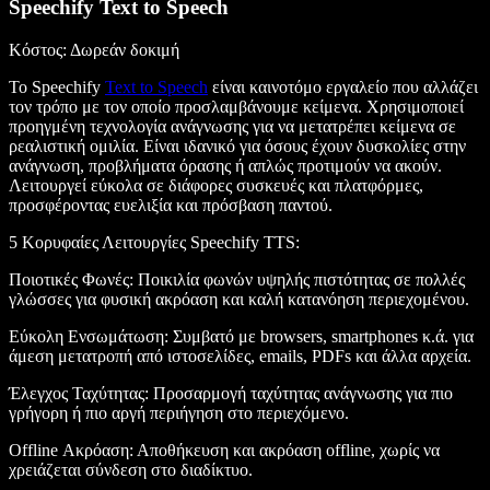
Speechify Text to Speech
Κόστος
: Δωρεάν δοκιμή
Το Speechify
Text to Speech
είναι καινοτόμο εργαλείο που αλλάζει
τον τρόπο με τον οποίο προσλαμβάνουμε κείμενα. Χρησιμοποιεί
προηγμένη τεχνολογία ανάγνωσης για να μετατρέπει κείμενα σε
ρεαλιστική ομιλία. Είναι ιδανικό για όσους έχουν δυσκολίες στην
ανάγνωση, προβλήματα όρασης ή απλώς προτιμούν να ακούν.
Λειτουργεί εύκολα σε διάφορες συσκευές και πλατφόρμες,
προσφέροντας ευελιξία και πρόσβαση παντού.
5 Κορυφαίες Λειτουργίες Speechify TTS
:
Ποιοτικές Φωνές
: Ποικιλία φωνών υψηλής πιστότητας σε πολλές
γλώσσες για φυσική ακρόαση και καλή κατανόηση περιεχομένου.
Εύκολη Ενσωμάτωση
: Συμβατό με browsers, smartphones κ.ά. για
άμεση μετατροπή από ιστοσελίδες, emails, PDFs και άλλα αρχεία.
Έλεγχος Ταχύτητας
: Προσαρμογή ταχύτητας ανάγνωσης για πιο
γρήγορη ή πιο αργή περιήγηση στο περιεχόμενο.
Offline Ακρόαση
: Αποθήκευση και ακρόαση offline, χωρίς να
χρειάζεται σύνδεση στο διαδίκτυο.