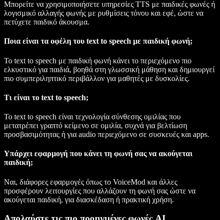
Μπορείτε να χρησιμοποιήσετε υπηρεσίες TTS με παιδικές φωνές ή
λογισμικό αλλαγής φωνής με ρυθμίσεις τόνου και εφέ, ώστε να
πετύχετε παιδικό άκουσμα.
Ποια είναι τα οφέλη του text to speech με παιδική φωνή;
Το text to speech με παιδική φωνή κάνει το περιεχόμενο πιο
ελκυστικό για παιδιά, βοηθά στη γλωσσική μάθηση και δημιουργεί
πιο συμπεριληπτικό περιβάλλον για μαθητές με δυσκολίες.
Τι είναι το text to speech;
Το text to speech είναι τεχνολογία σύνθεσης ομιλίας που
μετατρέπει γραπτό κείμενο σε ομιλία, συχνά για βελτίωση
προσβασιμότητας ή για audio περιεχόμενο σε συσκευές και apps.
Υπάρχει εφαρμογή που κάνει τη φωνή σας να ακούγεται
παιδική;
Ναι, διάφορες εφαρμογές όπως το VoiceMod και άλλες
προσφέρουν λειτουργίες που αλλάζουν τη φωνή σας ώστε να
ακούγεται παιδική, για διασκέδαση ή πρακτική χρήση.
Απολαύστε τις πιο προηγμένες φωνές AI,