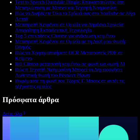
Text to Speech Quandale Dingle: Επαναστατώντας στη
Μεταγλώττιση με Memes και Τεχνητή Νοημοσύνη
Πώς να Διαβάζετε Όλα τα Σχόλιά σας στο YouTube σε Λίγα
Λεπτά
Μετατροπή Κειμένου σε Ομιλία για Δημόσια Σχολεία:
Απαραίτητη Εκπαιδευτική Τεχνολογία
Top 5 επεκτάσεις Chrome για ανάγνωση κειμένου
Μετατροπή Κειμένου σε Ομιλία με τη Δική μου Φωνή:
Οδηγός
Πώς να Χρησιμοποιήσετε OCR Μετατροπείς PDF σε
Κείμενο
Bill Clinton μετατροπή κειμένου σε φωνή και φωνή AI
Πώς η Τεχνητή Νοημοσύνη Μπορεί να Δημιουργήσει
Αυθεντική Φωνή του Ρόναλντ Ρίγκαν
Θυμόμαστε τη φωνή του Τζορτζ Γ. Μπους σε αυτές τις
αξέχαστες ομιλίες
Πρόσφατα άρθρα
Δείτε όλα