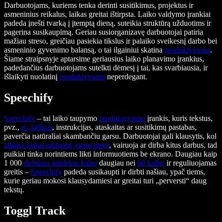
Darbuotojams, kuriems tenka derinti susitikimus, projektus ir
asmeninius reikalus, laikas greitai ištirpsta. Laiko valdymo įrankiai
padeda įnešti tvarką į įtemptą dieną, suteikia struktūrą užduotims ir
pagerina susikaupimą. Geriau susiorganizavę darbuotojai patiria
mažiau streso, greičiau pasiekia tikslus ir palaiko sveikesnį darbo bei
asmeninio gyvenimo balansą, o tai ilgainiui skatina
produktyvumą
.
Šiame straipsnyje aptarsime geriausius laiko planavimo įrankius,
padedančius darbuotojams sutelkti dėmesį į tai, kas svarbiausia, ir
išlaikyti nuolatinį
produktyvumą
neperdegant.
Speechify
Speechify
– tai laiko taupymo
produktyvumo
įrankis, kuris tekstus,
pvz.,
el. laiškus
, instrukcijas, ataskaitas ar susitikimų pastabas,
paverčia natūraliai skambančiu garsu. Darbuotojai gali klausytis, kol
atlieka kelias užduotis vienu metu
, vairuoja ar dirba kitus darbus, tad
puikiai tinka norintiems likti informuotiems be ekrano. Daugiau kaip
1 000
dirbtinio intelekto balsų
daugiau nei
60 kalbų
ir reguliuojamas
greitis –
Speechify
padeda susikaupti ir dirbti našiau, ypač tiems,
kurie geriau mokosi klausydamiesi ar greitai turi „perversti“ daug
tekstų.
Toggl Track