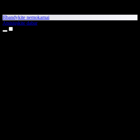
Išbandykite nemokamai
Atsisiųskite dabar
Produktai
Teksto skaitymas balsu
iPhone ir iPad programėlės
Android programėlė
Chrome plėtinys
Edge plėtinys
Interneto programėlė
Mac programėlė
Windows programėlė