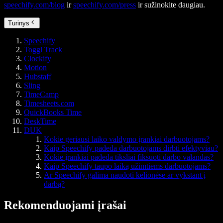
speechify.com/blog
ir
speechify.com/press
ir sužinokite daugiau.
Turinys
Speechify
Toggl Track
Clockify
Motion
Hubstaff
Sling
TimeCamp
Timesheets.com
QuickBooks Time
DeskTime
DUK
Kokie geriausi laiko valdymo įrankiai darbuotojams?
Kaip Speechify padeda darbuotojams dirbti efektyviau?
Kokie įrankiai padeda tiksliai fiksuoti darbo valandas?
Kaip Speechify taupo laiką užimtiems darbuotojams?
Ar Speechify galima naudoti kelionėse ar vykstant į
darbą?
Rekomenduojami įrašai