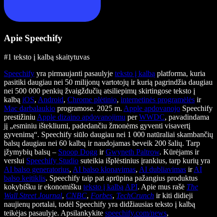
Apie Speechify
#1 teksto į kalbą skaitytuvas
Speechify
yra pirmaujanti pasaulyje
teksto į kalbą
platforma, kuria
pasitiki daugiau nei 50 milijonų vartotojų ir kurią pagrindžia daugiau
nei 500 000 penkių žvaigždučių atsiliepimų skirtingose teksto į
kalbą
iOS
,
Android
,
Chrome plėtinio
,
internetinės programėlės
ir
Mac darbalaukio
programose. 2025 m.
Apple apdovanojo
Speechify
prestižiniu
Apple dizaino apdovanojimu
per
WWDC
, pavadindama
jį „esminiu ištekliumi, padedančiu žmonėms gyventi visavertį
gyvenimą“. Speechify siūlo daugiau nei 1 000 natūraliai skambančių
balsų daugiau nei 60 kalbų ir naudojamas beveik 200 šalių. Tarp
įžymybių balsų –
Snoop Dogg
ir
Gwyneth Paltrow
. Kūrėjams ir
verslui
Speechify Studio
suteikia išplėstinius įrankius, tarp kurių yra
AI balso generatorius
,
AI balso klonavimas
,
AI dubliavimas
ir
AI
balso keitiklis
. Speechify taip pat aprūpina pažangius produktus
kokybišku ir ekonomišku
teksto į kalbą API
. Apie mus rašė
The
Wall Street Journal
,
CNBC
,
Forbes
,
TechCrunch
ir kiti didieji
naujienų portalai, todėl Speechify yra didžiausias teksto į kalbą
teikėjas pasaulyje. Apsilankykite
speechify.com/news
,