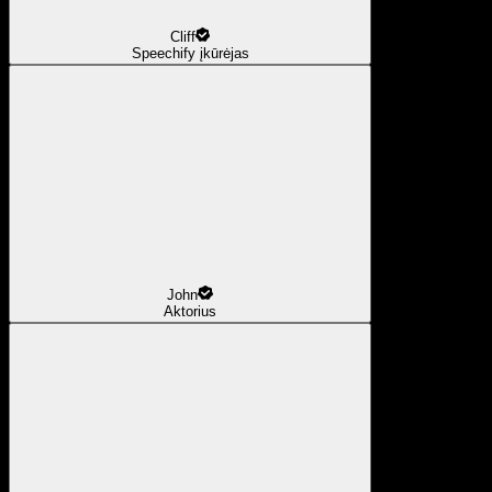
Cliff
Speechify įkūrėjas
John
Aktorius