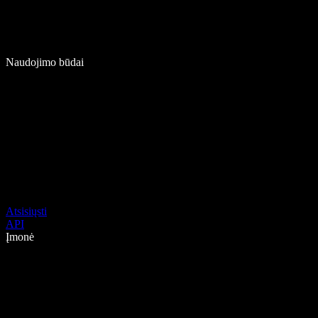
Naudojimo būdai
Atsisiųsti
API
Įmonė