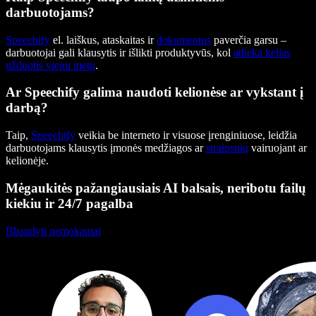
darbuotojams?
Speechify
el. laiškus, ataskaitas ir
dokumentus
paverčia garsu –
darbuotojai gali klausytis ir išlikti produktyvūs, kol
atlieka kelias
užduotis vienu metu
.
Ar Speechify galima naudoti kelionėse ar vykstant į
darbą?
Taip,
Speechify
veikia be interneto ir visuose įrenginiuose, leidžia
darbuotojams klausytis įmonės medžiagos ar
straipsnių
vairuojant ar
kelionėje.
Mėgaukitės pažangiausiais AI balsais, neribotu failų
kiekiu ir 24/7 pagalba
Išbandyti nemokamai