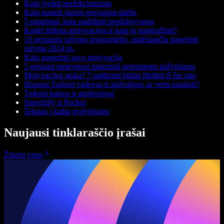
Kaip įveikti perfekcionizmą
Kaip nustoti jaustis pervargus darbe
5 patarimai, kaip padidinti produktyvumą
Kodėl trūksta motyvacijos ir kaip ją susigrąžinti?
10 geriausių rašymo programėlių, padėsiančių pagerinti
rašymą 2024 m.
Kaip pagerinti savo motyvaciją
5 geriausi mokymosi patarimai geresniems pažymiams
Motyvacijos stoka? 7 patikrinti būdai ištrūkti iš šio rato
Išsamus Todoist vadovas ir apžvalgos: ar verta naudoti?
Todoist kainos ir atsiliepimai
Speechify ir Pocket
Tekstas į kalbą gydytojams
Naujausi tinklaraščio įrašai
Žiūrėti visus