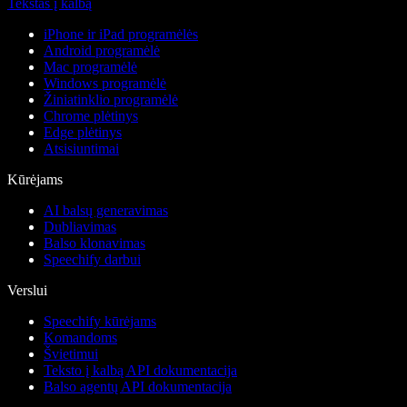
Tekstas į kalbą
iPhone ir iPad programėlės
Android programėlė
Mac programėlė
Windows programėlė
Žiniatinklio programėlė
Chrome plėtinys
Edge plėtinys
Atsisiuntimai
Kūrėjams
AI balsų generavimas
Dubliavimas
Balso klonavimas
Speechify darbui
Verslui
Speechify kūrėjams
Komandoms
Švietimui
Teksto į kalbą API dokumentacija
Balso agentų API dokumentacija