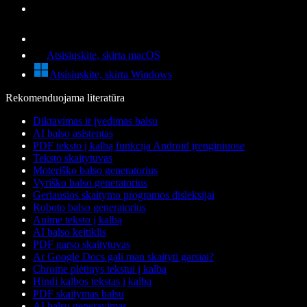
Atsisiųskite, skirta macOS
Atsisiųskite, skirta Windows
Rekomenduojama literatūra
Diktavimas ir įvedimas balsu
AI balso asistentas
PDF teksto į kalbą funkcija Android įrenginiuose
Teksto skaitytuvas
Moteriško balso generatorius
Vyriško balso generatorius
Geriausios skaitymo programos disleksijai
Roboto balso generatorius
Anime teksto į kalbą
AI balso keitiklis
PDF garso skaitytuvas
Ar Google Docs gali man skaityti garsiai?
Chrome plėtinys tekstui į kalbą
Hindi kalbos tekstas į kalbą
PDF skaitymas balsu
AI balsų generavimas