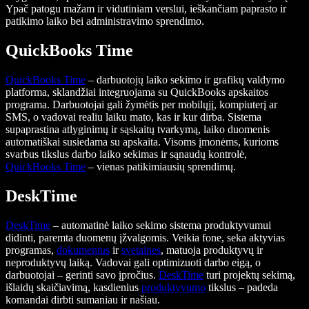
Ypač patogu mažam ir vidutiniam verslui, ieškančiam paprasto ir
patikimo laiko bei administravimo sprendimo.
QuickBooks Time
QuickBooks Time
– darbuotojų laiko sekimo ir grafikų valdymo
platforma, sklandžiai integruojama su QuickBooks apskaitos
programa. Darbuotojai gali žymėtis per mobilųjį, kompiuterį ar
SMS, o vadovai realiu laiku mato, kas ir kur dirba. Sistema
supaprastina atlyginimų ir sąskaitų tvarkymą, laiko duomenis
automatiškai susiedama su apskaita. Visoms įmonėms, kurioms
svarbus tikslus darbo laiko sekimas ir sąnaudų kontrolė,
QuickBooks Time
– vienas patikimiausių sprendimų.
DeskTime
DeskTime
– automatinė laiko sekimo sistema produktyvumui
didinti, paremta duomenų įžvalgomis. Veikia fone, seka aktyvias
programas,
dokumentus
ir
svetaines
, matuoja produktyvų ir
neproduktyvų laiką. Vadovai gali optimizuoti darbo eigą, o
darbuotojai – gerinti savo įpročius.
DeskTime
turi projektų sekimą,
išlaidų skaičiavimą, kasdienius
produktyvumo
tikslus – padeda
komandai dirbti sumaniau ir našiau.