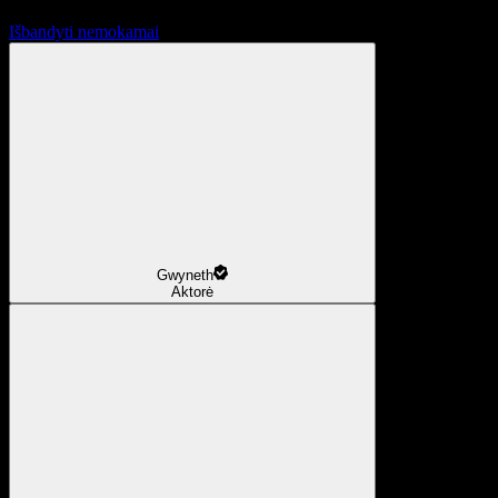
Išbandyti nemokamai
Gwyneth
Aktorė