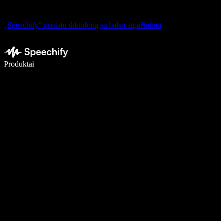
„Speechify“ pristato diktofoną su balso atpažinimu
Rašykite 5× greičiau naudodami diktavimą balsu
Produktai
Sužinokite daugiau