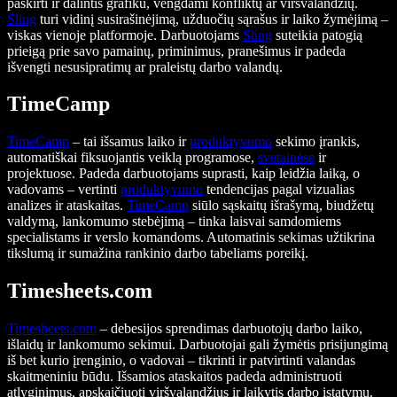
paskirti ir dalintis grafiku, vengdami konfliktų ar viršvalandžių.
Sling
turi vidinį susirašinėjimą, užduočių sąrašus ir laiko žymėjimą –
viskas vienoje platformoje. Darbuotojams
Sling
suteikia patogią
prieigą prie savo pamainų, priminimus, pranešimus ir padeda
išvengti nesusipratimų ar praleistų darbo valandų.
TimeCamp
TimeCamp
– tai išsamus laiko ir
produktyvumo
sekimo įrankis,
automatiškai fiksuojantis veiklą programose,
svetainėse
ir
projektuose. Padeda darbuotojams suprasti, kaip leidžia laiką, o
vadovams – vertinti
produktyvumo
tendencijas pagal vizualias
analizes ir ataskaitas.
TimeCamp
siūlo sąskaitų išrašymą, biudžetų
valdymą, lankomumo stebėjimą – tinka laisvai samdomiems
specialistams ir verslo komandoms. Automatinis sekimas užtikrina
tikslumą ir sumažina rankinio darbo tabeliams poreikį.
Timesheets.com
Timesheets.com
– debesijos sprendimas darbuotojų darbo laiko,
išlaidų ir lankomumo sekimui. Darbuotojai gali žymėtis prisijungimą
iš bet kurio įrenginio, o vadovai – tikrinti ir patvirtinti valandas
skaitmeniniu būdu. Išsamios ataskaitos padeda administruoti
atlyginimus, apskaičiuoti viršvalandžius ir laikytis darbo įstatymų.