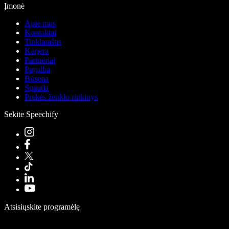
Įmonė
Apie mus
Kontaktai
Tinklaraštis
Karjera
Partneriai
Pagalba
Būsena
Spauda
Prekės ženklo rinkinys
Sekite Speechify
Atsisiųskite programėlę