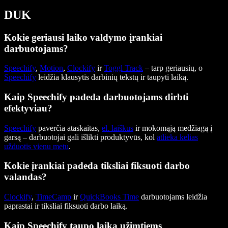
DUK
Kokie geriausi laiko valdymo įrankiai
darbuotojams?
Speechify
,
Motion
,
Clockify
ir
Toggl Track
– tarp geriausių, o
Speechify
leidžia klausytis darbinių tekstų ir taupyti laiką.
Kaip Speechify padeda darbuotojams dirbti
efektyviau?
Speechify
paverčia ataskaitas,
el. laiškus
ir mokomąją medžiagą į
garsą – darbuotojai gali išlikti produktyvūs, kol
atlieka kelias
užduotis vienu metu
.
Kokie įrankiai padeda tiksliai fiksuoti darbo
valandas?
Clockify
,
TimeCamp
ir
QuickBooks Time
darbuotojams leidžia
paprastai ir tiksliai fiksuoti darbo laiką.
Kaip Speechify taupo laiką užimtiems