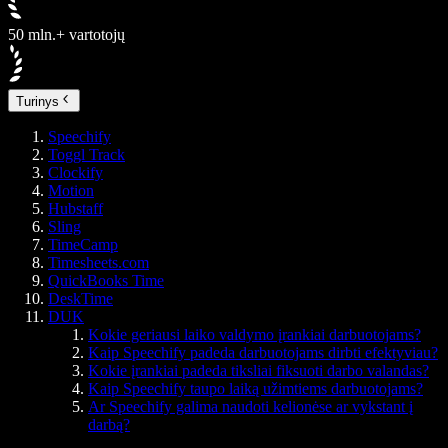
50 mln.+ vartotojų
Turinys
Speechify
Toggl Track
Clockify
Motion
Hubstaff
Sling
TimeCamp
Timesheets.com
QuickBooks Time
DeskTime
DUK
Kokie geriausi laiko valdymo įrankiai darbuotojams?
Kaip Speechify padeda darbuotojams dirbti efektyviau?
Kokie įrankiai padeda tiksliai fiksuoti darbo valandas?
Kaip Speechify taupo laiką užimtiems darbuotojams?
Ar Speechify galima naudoti kelionėse ar vykstant į
darbą?