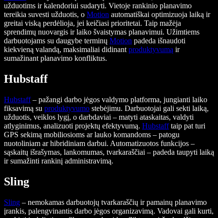
užduotims ir kalendoriui sudaryti. Vietoje rankinio planavimo
tereikia suvesti užduotis, o
Motion
automatiškai optimizuoja laiką ir
greitai viską perdėlioja, jei keičiasi prioritetai. Taip mažėja
sprendimų nuovargis ir laiko švaistymas planavimui. Užimtiems
darbuotojams su daugybe terminų
Motion
padeda išnaudoti
kiekvieną valandą, maksimaliai didinant
produktyvumą
ir
sumažinant planavimo konfliktus.
Hubstaff
Hubstaff
– pažangi darbo jėgos valdymo platforma, jungianti laiko
fiksavimą su
produktyvumo
stebėjimu. Darbuotojai gali sekti laiką,
užduotis, veiklos lygį, o darbdaviai – matyti ataskaitas, valdyti
atlyginimus, analizuoti projektų efektyvumą.
Hubstaff
taip pat turi
GPS sekimą mobiliosioms ar lauko komandoms – patogu
nuotoliniam ar hibridiniam darbui. Automatizuotos funkcijos –
sąskaitų išrašymas, lankomumas, tvarkaraščiai – padeda taupyti laiką
ir sumažinti rankinį administravimą.
Sling
Sling
– nemokamas darbuotojų tvarkaraščių ir pamainų planavimo
įrankis, palengvinantis darbo jėgos organizavimą. Vadovai gali kurti,