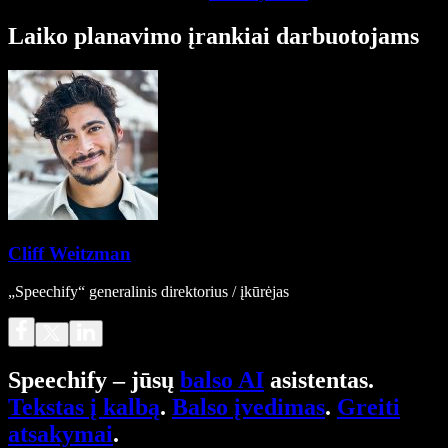
Laiko planavimo įrankiai darbuotojams
Cliff Weitzman
„Speechify“ generalinis direktorius / įkūrėjas
Speechify – jūsų
balso AI
asistentas.
Tekstas į kalbą
.
Balso įvedimas
.
Greiti
atsakymai
.