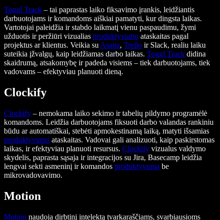
Toggl Track
– tai paprastas laiko fiksavimo įrankis, leidžiantis
darbuotojams ir komandoms aiškiai pamatyti, kur dingsta laikas.
Vartotojai paleidžia ir stabdo laikmatį vienu paspaudimu, žymi
užduotis ir peržiūri vizualias
produktyvumo
ataskaitas pagal
projektus ar klientus. Veikia su
Asana
,
Trello
ir Slack, realiu laiku
suteikia įžvalgų, kaip leidžiamas darbo laikas.
Toggl Track
didina
skaidrumą, atsakomybę ir padeda visiems – tiek darbuotojams, tiek
vadovams – efektyviau planuoti dieną.
Clockify
Clockify
– nemokama laiko sekimo ir tabelių pildymo programėlė
komandoms. Leidžia darbuotojams fiksuoti darbo valandas rankiniu
būdu ar automatiškai, stebėti apmokestinamą laiką, matyti išsamias
produktyvumo
ataskaitas. Vadovai gali analizuoti, kaip paskirstomas
laikas, ir efektyviau planuoti resursus.
Clockify
vizualus valdymo
skydelis, paprasta sąsaja ir integracijos su Jira, Basecamp leidžia
lengvai sekti asmeninį ir komandos
produktyvumą
be
mikrovadovavimo.
Motion
Motion
naudoja dirbtinį intelektą tvarkaraščiams, svarbiausioms