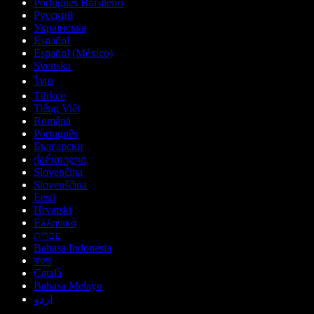
Português Brasileiro
Русский
Українська
Español
Español (México)
Svenska
ไทย
Türkçe
Tiếng Việt
Română
Português
Български
ქართული
Slovenčina
Slovenščina
Eesti
Hrvatski
Ελληνικά
עברית
Bahasa Indonesia
বাংলা
Català
Bahasa Melayu
اردو