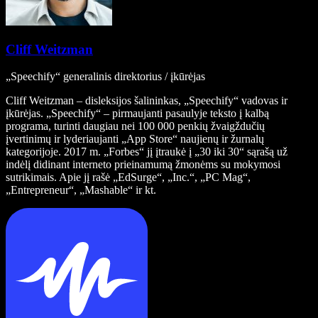
Cliff Weitzman
„Speechify“ generalinis direktorius / įkūrėjas
Cliff Weitzman – disleksijos šalininkas, „Speechify“ vadovas ir
įkūrėjas. „Speechify“ – pirmaujanti pasaulyje teksto į kalbą
programa, turinti daugiau nei 100 000 penkių žvaigždučių
įvertinimų ir lyderiaujanti „App Store“ naujienų ir žurnalų
kategorijoje. 2017 m. „Forbes“ jį įtraukė į „30 iki 30“ sąrašą už
indėlį didinant interneto prieinamumą žmonėms su mokymosi
sutrikimais. Apie jį rašė „EdSurge“, „Inc.“, „PC Mag“,
„Entrepreneur“, „Mashable“ ir kt.