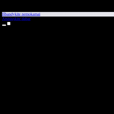
Išbandykite nemokamai
Atsisiųskite dabar
Produktai
Teksto skaitymas balsu
iPhone ir iPad programėlės
Android programėlė
Chrome plėtinys
Edge plėtinys
Interneto programėlė
Mac programėlė
Windows programėlė