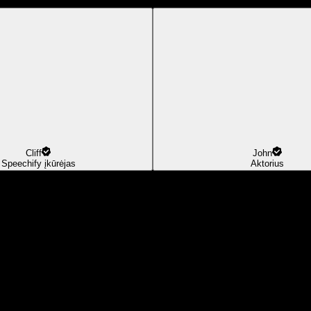
Cliff
John
Speechify įkūrėjas
Aktorius