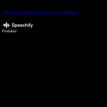
„Speechify“ pristato diktofoną su balso atpažinimu
Rašykite 5× greičiau naudodami diktavimą balsu
Produktai
Sužinokite daugiau