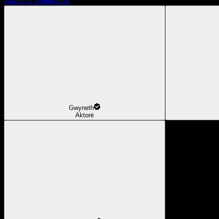
Išbandyti nemokamai
Gwyneth
Aktorė