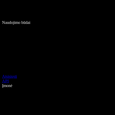
Naudojimo būdai
Atsisiųsti
API
Įmonė