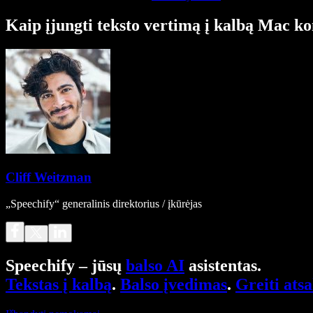
Kaip įjungti teksto vertimą į kalbą Mac k
Cliff Weitzman
„Speechify“ generalinis direktorius / įkūrėjas
Speechify – jūsų
balso AI
asistentas.
Tekstas į kalbą
.
Balso įvedimas
.
Greiti ats