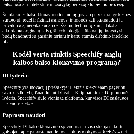
balso įrašus ir intelektinę nuosavybę per visą klonavimo procesą.
Šiuolaikinės balso klonavimo technologijos tampa vis draugiškesnės
vartotojui, todėl ir fiziniai asmenys, ir įmonės gali pasinaudoti jų
privalumais, nereikalaudamos išsamių techninių žinių. Tiksliai
atkurdama originalų balsą, ši technologija siūlo naujų, inovatyvių
būdų bendrauti su garsiniu turiniu ir kartu stumia dirbtinio intelekto
ribas.
Kodėl verta rinktis Speechify anglų
kalbos balso klonavimo programą?
DI lyderiai
Speechify yra inovacijų priešakyje ir leidžia kiekvienam pagerinti
savo kasdienybę išnaudojant DI galią. Kaip patikimas DI pramonės
lyderis, Speechify siūlo vieningą platformą, kur visos DI paslaugos
– vienoje vietoje.
Paprasta naudoti
Speechify DI balso klonavimo sprendimas ir visa studija sukurti
galvojant apie paprastą naudojimą. Jokios mokymosi kreivės – net