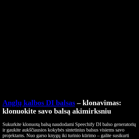
Pagalbos centras
PDF į garso failą keitiklis
Kainos
AI balso generatorius
Vartotojų istorijos
Google Docs skaitymas balsu
B2B sėkmės istorijos
Dirbtinio intelekto balso keitiklis
Atsiliepimai
Programėlės, kurios garsiai skaito tekstą
Spauda
Skaityk man
Teksto skaitymo balsu įrankis
Verslui
Susisiekti su pardavimų komanda
Speechify verslui ir mokykloms
Speechify Work
Speechify DSA
SIMBA balso agentai
Speechify kūrėjams
Anglų kalbos DI balsas
– klonavimas:
klonuokite savo balsą akimirksniu
Sukurkite klonuotą balsą naudodami Speechify DI balso generatorių
ir gaukite aukščiausios kokybės sintetinius balsus visiems savo
projektams. Nuo garso knygų iki turinio kūrimo – galite susikurti