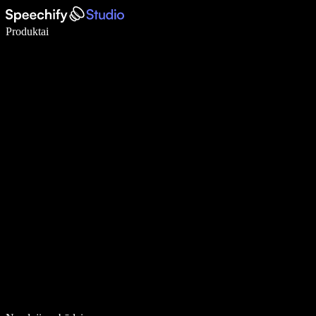
Rašykite 5× greičiau naudodami diktavimą balsu
Produktai
Sužinokite daugiau