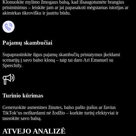
Klonuokite mylimo žmogaus balsą, kad išsaugotumėte brangius
prisiminimus – leiskite jam ar jai papasakoti mėgstamas istorijas ar
akimirkas tikrovišku ir jautriu būdu.
Pajamų skambučiai
Supaprastinkite ilgus pajamų skambučių pristatymus įkeldami
scenarijų į savo balso kloną – taip tai daro Ari Emanuel su
Speechify.
Turinio kūrimas
Generuokite asmenines žinutes, balso pašto įrašus ar žavius
TikTok‘us neištardami nė žodžio – kurkite turinį efektyviai ir
tausokite savo balsą.
ATVEJO ANALIZĖ