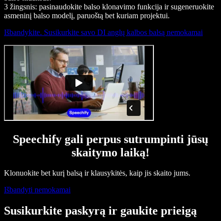
3 žingsnis: pasinaudokite balso klonavimo funkcija ir sugeneruokite
asmeninį balso modelį, paruoštą bet kuriam projektui.
Išbandykite. Susikurkite savo DI anglų kalbos balsą nemokamai
Speechify gali perpus sutrumpinti jūsų
skaitymo laiką!
Klonuokite bet kurį balsą ir klausykitės, kaip jis skaito jums.
Išbandyti nemokamai
Susikurkite paskyrą ir gaukite prieigą