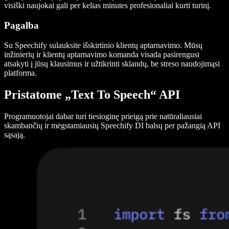
visiški naujokai gali per kelias minutes profesionaliai kurti turinį.
Pagalba
Su Speechify sulauksite išskirtinio klientų aptarnavimo. Mūsų
inžinierių ir klientų aptarnavimo komanda visada pasirengusi
atsakyti į jūsų klausimus ir užtikrinti sklandų, be streso naudojimąsi
platforma.
Pristatome „Text To Speech“ API
Programuotojai dabar turi tiesioginę prieigą prie natūraliausiai
skambančių ir mėgstamiausių Speechify DI balsų per pažangią API
sąsają.