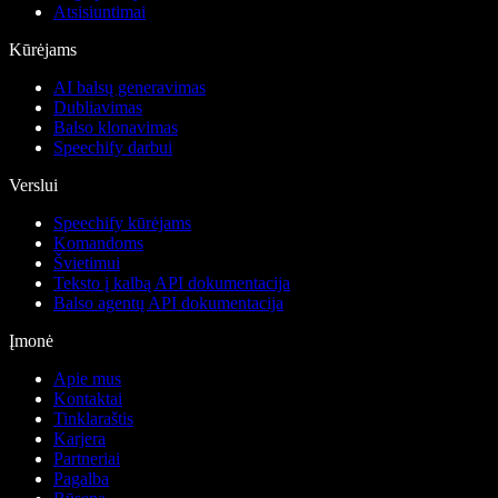
Atsisiuntimai
Kūrėjams
AI balsų generavimas
Dubliavimas
Balso klonavimas
Speechify darbui
Verslui
Speechify kūrėjams
Komandoms
Švietimui
Teksto į kalbą API dokumentacija
Balso agentų API dokumentacija
Įmonė
Apie mus
Kontaktai
Tinklaraštis
Karjera
Partneriai
Pagalba