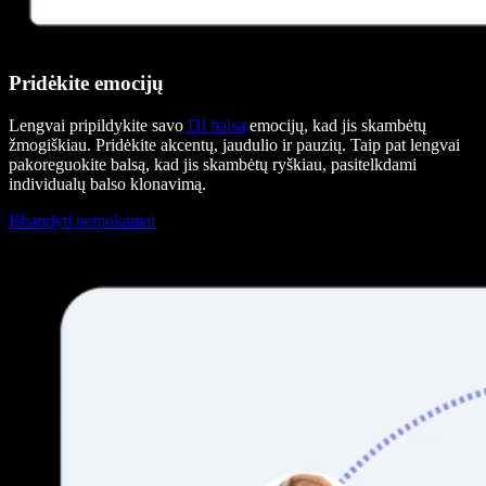
Pridėkite emocijų
Lengvai pripildykite savo
DI balsą
emocijų, kad jis skambėtų
žmogiškiau. Pridėkite akcentų, jaudulio ir pauzių. Taip pat lengvai
pakoreguokite balsą, kad jis skambėtų ryškiau, pasitelkdami
individualų balso klonavimą.
Išbandyti nemokamai