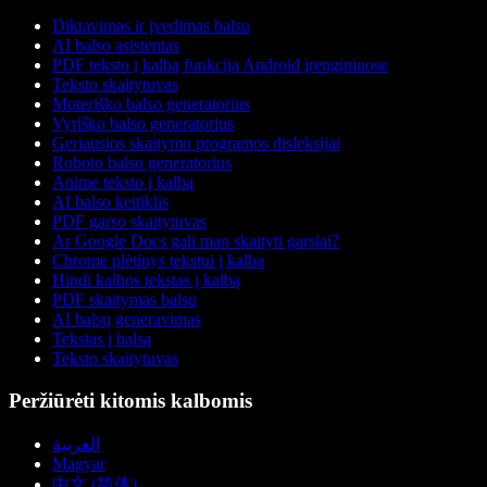
Diktavimas ir įvedimas balsu
AI balso asistentas
PDF teksto į kalbą funkcija Android įrenginiuose
Teksto skaitytuvas
Moteriško balso generatorius
Vyriško balso generatorius
Geriausios skaitymo programos disleksijai
Roboto balso generatorius
Anime teksto į kalbą
AI balso keitiklis
PDF garso skaitytuvas
Ar Google Docs gali man skaityti garsiai?
Chrome plėtinys tekstui į kalbą
Hindi kalbos tekstas į kalbą
PDF skaitymas balsu
AI balsų generavimas
Tekstas į balsą
Teksto skaitytuvas
Peržiūrėti kitomis kalbomis
العربية
Magyar
中文 (简体)