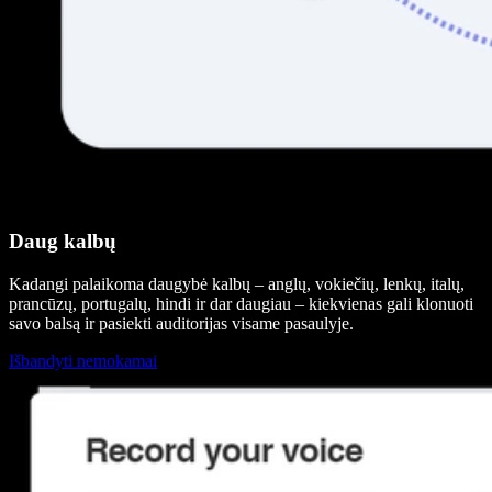
Daug kalbų
Kadangi palaikoma daugybė kalbų – anglų, vokiečių, lenkų, italų,
prancūzų, portugalų, hindi ir dar daugiau – kiekvienas gali klonuoti
savo balsą ir pasiekti auditorijas visame pasaulyje.
Išbandyti nemokamai