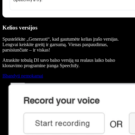
Kelios versijos
Spustelėkite „Generuoti“, kad gautumėte kelias įrašo versijas.
Lengvai keiskite greitį ir garsumą. Vienas paspaudimas,
parsisiunčiate – ir viskas!
Atraskite tobulą DI savo balso versiją su realaus laiko balso
klonavimo programine įranga Speechify.
Išbandyti nemokamai