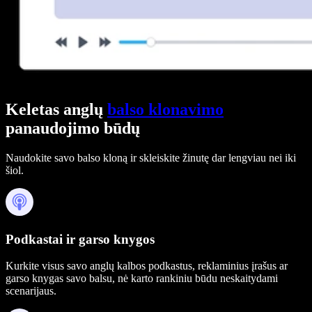
Keletas anglų
balso klonavimo
panaudojimo būdų
Naudokite savo balso kloną ir skleiskite žinutę dar lengviau nei iki
šiol.
Podkastai ir garso knygos
Kurkite visus savo anglų kalbos podkastus, reklaminius įrašus ar
garso knygas savo balsu, nė karto rankiniu būdu neskaitydami
scenarijaus.