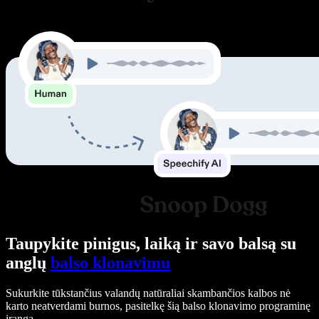
Taupykite pinigus, laiką ir savo balsą su
anglų
balso klonavimu
Sukurkite tūkstančius valandų natūraliai skambančios kalbos nė
karto neatverdami burnos, pasitelkę šią balso klonavimo programinę
įrangą.