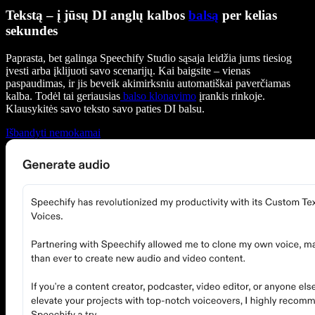
Tekstą – į jūsų DI anglų kalbos
balsą
per kelias
sekundes
Paprasta, bet galinga Speechify Studio sąsaja leidžia jums tiesiog
įvesti arba įklijuoti savo scenarijų. Kai baigsite – vienas
paspaudimas, ir jis beveik akimirksniu automatiškai paverčiamas
kalba. Todėl tai geriausias
balso klonavimo
įrankis rinkoje.
Klausykitės savo teksto savo paties DI balsu.
Išbandyti nemokamai