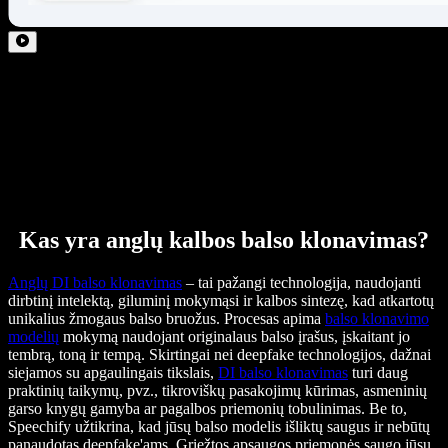
Kas yra anglų kalbos balso klonavimas?
Anglų DI balso klonavimas
– tai pažangi technologija, naudojanti
dirbtinį intelektą, giluminį mokymąsi ir kalbos sintezę, kad atkartotų
unikalius žmogaus balso bruožus. Procesas apima
balso klonavimo
modelių
mokymą naudojant originalaus balso įrašus, įskaitant jo
tembrą, toną ir tempą. Skirtingai nei deepfake technologijos, dažnai
siejamos su apgaulingais tikslais,
DI balso klonavimas
turi daug
praktinių taikymų, pvz., tikroviškų pasakojimų kūrimas, asmeninių
garso knygų gamyba ar pagalbos priemonių tobulinimas. Be to,
Speechify užtikrina, kad jūsų balso modelis išliktų saugus ir nebūtų
panaudotas deepfake'ams. Griežtos apsaugos priemonės saugo jūsų