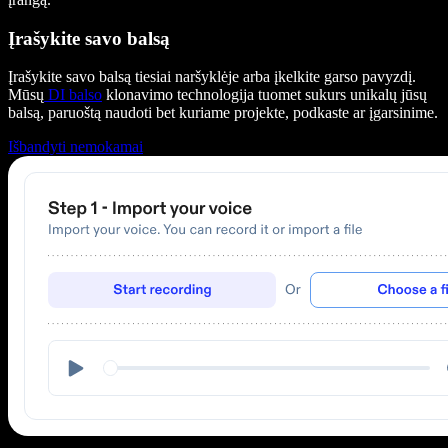
Įrašykite savo balsą
Įrašykite savo balsą tiesiai naršyklėje arba įkelkite garso pavyzdį.
Mūsų
DI balso
klonavimo technologija tuomet sukurs unikalų jūsų
balsą, paruoštą naudoti bet kuriame projekte, podkaste ar įgarsinime.
Išbandyti nemokamai