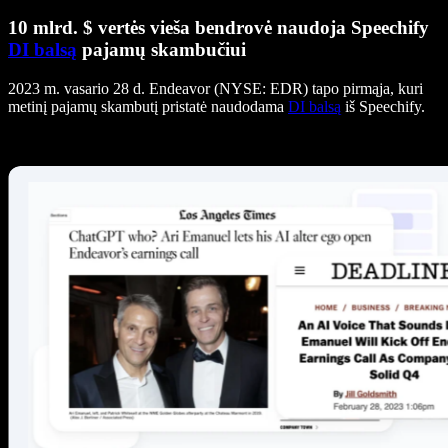
10 mlrd. $ vertės vieša bendrovė naudoja Speechify
DI balsą
pajamų skambučiui
2023 m. vasario 28 d. Endeavor (NYSE: EDR) tapo pirmąja, kuri
metinį pajamų skambutį pristatė naudodama
DI balsą
iš Speechify.