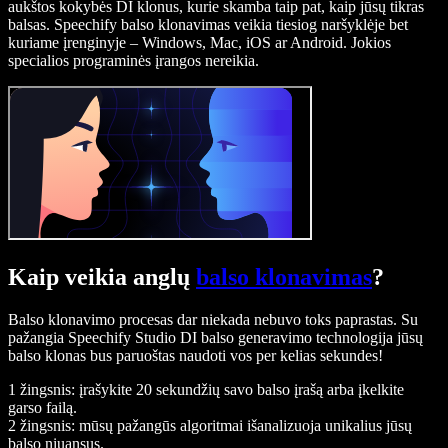
aukštos kokybės DI klonus, kurie skamba taip pat, kaip jūsų tikras
balsas. Speechify balso klonavimas veikia tiesiog naršyklėje bet
kuriame įrenginyje – Windows, Mac, iOS ar Android. Jokios
specialios programinės įrangos nereikia.
Kaip veikia anglų
balso klonavimas
?
Balso klonavimo procesas dar niekada nebuvo toks paprastas. Su
pažangia Speechify Studio DI balso generavimo technologija jūsų
balso klonas bus paruoštas naudoti vos per kelias sekundes!
1 žingsnis: įrašykite 20 sekundžių savo balso įrašą arba įkelkite
garso failą.
2 žingsnis: mūsų pažangūs algoritmai išanalizuoja unikalius jūsų
balso niuansus.