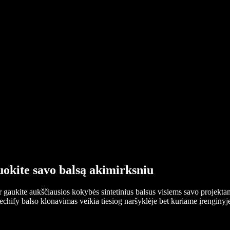
okite savo balsą akimirksniu
gaukite aukščiausios kokybės sintetinius balsus visiems savo projektam
peechify balso klonavimas veikia tiesiog naršyklėje bet kuriame įrengin