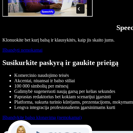
Speec
Klonuokite bet kurį balsą ir klausykitės, kaip jis skaito jums.
Išbandyti nemokamai
Susikurkite paskyrą ir gaukite prieigą
Komercinio naudojimo teisės
Akcentai, niuansai ir balso stiliai
100 000 simbolių per mėnesį
Galimybė sugeneruoti naują garsą per kelias sekundes
Paprastas redaktorius bet kokiam scenarijui įgarsinti
Platforma, sukurta turinio kūrėjams, prezentacijoms, mokymams
Lengva integracija profesionaliems įgarsinimams kurti
Išbandykite balso klonavimą (nemokamai)