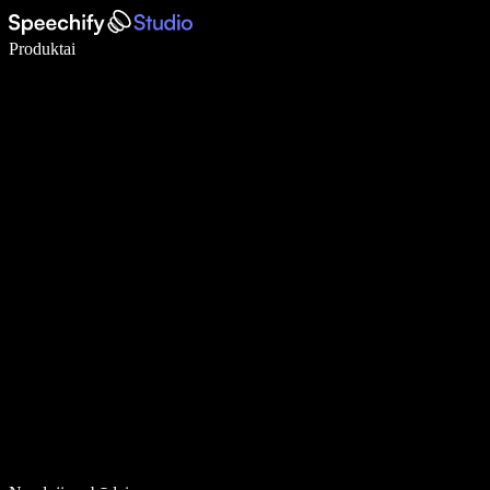
Rašykite 5× greičiau naudodami diktavimą balsu
Produktai
Sužinokite daugiau