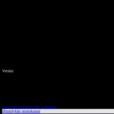
Verslui
Susisiekti su pardavimų komanda
Išbandykite nemokamai