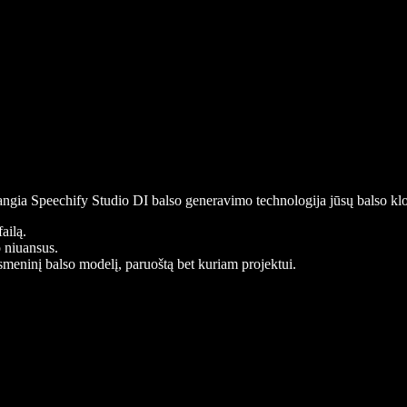
ngia Speechify Studio DI balso generavimo technologija jūsų balso klo
ailą.
o niuansus.
smeninį balso modelį, paruoštą bet kuriam projektui.