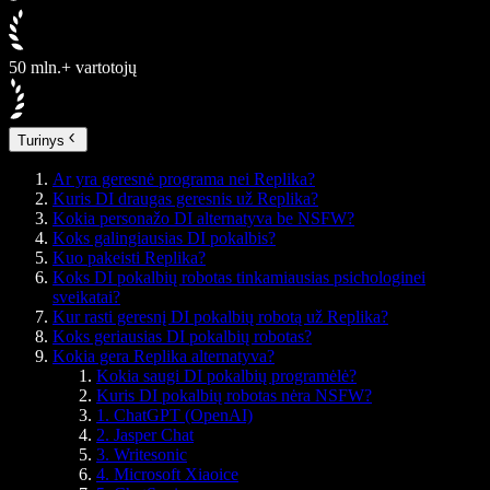
50 mln.+ vartotojų
Turinys
Ar yra geresnė programa nei Replika?
Kuris DI draugas geresnis už Replika?
Kokia personažo DI alternatyva be NSFW?
Koks galingiausias DI pokalbis?
Kuo pakeisti Replika?
Koks DI pokalbių robotas tinkamiausias psichologinei
sveikatai?
Kur rasti geresnį DI pokalbių robotą už Replika?
Koks geriausias DI pokalbių robotas?
Kokia gera Replika alternatyva?
Kokia saugi DI pokalbių programėlė?
Kuris DI pokalbių robotas nėra NSFW?
1. ChatGPT (OpenAI)
2. Jasper Chat
3. Writesonic
4. Microsoft Xiaoice