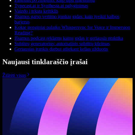
Žingsnis po žingsnio: kaip tapti įgarsintoju
Typecast.ai ir Synthesia.ai palyginimas
Vaizdo į tekstą keitiklis
Išsamus garso vertimo įrankių gidas: kaip įveikti kalbos
barjerus
Kokie įrenginiai palaiko Whispersync for Voice ir Immersion
Reading?
Išsamus podcast reklamų kainų gidas ir geriausia praktika
Subtitrų generatorius: automatinis subtitrų kūrimas
Geriausias įrankis darbui atliekant kelias užduotis
Naujausi tinklaraščio įrašai
Žiūrėti visus