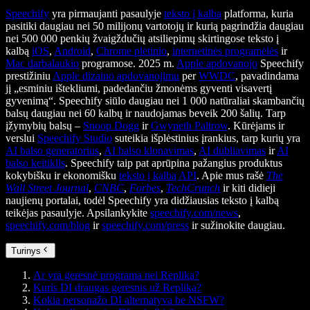
Speechify
yra pirmaujanti pasaulyje
teksto į kalbą
platforma, kuria
pasitiki daugiau nei 50 milijonų vartotojų ir kurią pagrindžia daugiau
nei 500 000 penkių žvaigždučių atsiliepimų skirtingose teksto į
kalbą
iOS
,
Android
,
Chrome plėtinio
,
internetinės programėlės
ir
Mac darbalaukio
programose. 2025 m.
Apple apdovanojo
Speechify
prestižiniu
Apple dizaino apdovanojimu
per
WWDC
, pavadindama
jį „esminiu ištekliumi, padedančiu žmonėms gyventi visavertį
gyvenimą“. Speechify siūlo daugiau nei 1 000 natūraliai skambančių
balsų daugiau nei 60 kalbų ir naudojamas beveik 200 šalių. Tarp
įžymybių balsų –
Snoop Dogg
ir
Gwyneth Paltrow
. Kūrėjams ir
verslui
Speechify Studio
suteikia išplėstinius įrankius, tarp kurių yra
AI balso generatorius
,
AI balso klonavimas
,
AI dubliavimas
ir
AI
balso keitiklis
. Speechify taip pat aprūpina pažangius produktus
kokybišku ir ekonomišku
teksto į kalbą API
. Apie mus rašė
The
Wall Street Journal
,
CNBC
,
Forbes
,
TechCrunch
ir kiti didieji
naujienų portalai, todėl Speechify yra didžiausias teksto į kalbą
teikėjas pasaulyje. Apsilankykite
speechify.com/news
,
speechify.com/blog
ir
speechify.com/press
ir sužinokite daugiau.
Turinys
Ar yra geresnė programa nei Replika?
Kuris DI draugas geresnis už Replika?
Kokia personažo DI alternatyva be NSFW?