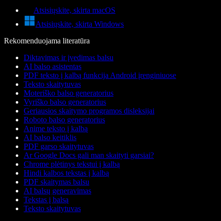
Atsisiųskite, skirta macOS
Atsisiųskite, skirta Windows
Rekomenduojama literatūra
Diktavimas ir įvedimas balsu
AI balso asistentas
PDF teksto į kalbą funkcija Android įrenginiuose
Teksto skaitytuvas
Moteriško balso generatorius
Vyriško balso generatorius
Geriausios skaitymo programos disleksijai
Roboto balso generatorius
Anime teksto į kalbą
AI balso keitiklis
PDF garso skaitytuvas
Ar Google Docs gali man skaityti garsiai?
Chrome plėtinys tekstui į kalbą
Hindi kalbos tekstas į kalbą
PDF skaitymas balsu
AI balsų generavimas
Tekstas į balsą
Teksto skaitytuvas