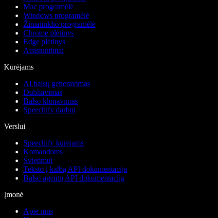
Mac programėlė
Windows programėlė
Žiniatinklio programėlė
Chrome plėtinys
Edge plėtinys
Atsisiuntimai
Kūrėjams
AI balsų generavimas
Dubliavimas
Balso klonavimas
Speechify darbui
Verslui
Speechify kūrėjams
Komandoms
Švietimui
Teksto į kalbą API dokumentacija
Balso agentų API dokumentacija
Įmonė
Apie mus