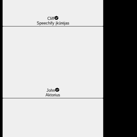
Cliff
Speechify įkūrėjas
John
Aktorius