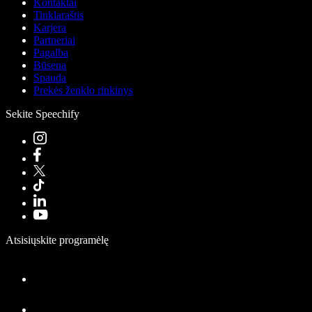
Kontaktai
Tinklaraštis
Karjera
Partneriai
Pagalba
Būsena
Spauda
Prekės ženklo rinkinys
Sekite Speechify
Atsisiųskite programėlę