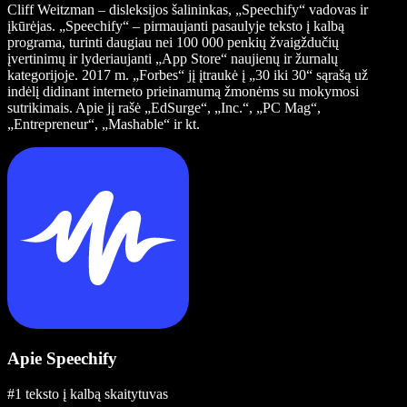
Cliff Weitzman – disleksijos šalininkas, „Speechify“ vadovas ir
įkūrėjas. „Speechify“ – pirmaujanti pasaulyje teksto į kalbą
programa, turinti daugiau nei 100 000 penkių žvaigždučių
įvertinimų ir lyderiaujanti „App Store“ naujienų ir žurnalų
kategorijoje. 2017 m. „Forbes“ jį įtraukė į „30 iki 30“ sąrašą už
indėlį didinant interneto prieinamumą žmonėms su mokymosi
sutrikimais. Apie jį rašė „EdSurge“, „Inc.“, „PC Mag“,
„Entrepreneur“, „Mashable“ ir kt.
Apie Speechify
#1 teksto į kalbą skaitytuvas