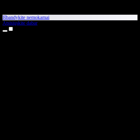
Išbandykite nemokamai
Atsisiųskite dabar
Produktai
Teksto skaitymas balsu
iPhone ir iPad programėlės
Android programėlė
Chrome plėtinys
Edge plėtinys
Interneto programėlė
Mac programėlė
Windows programėlė