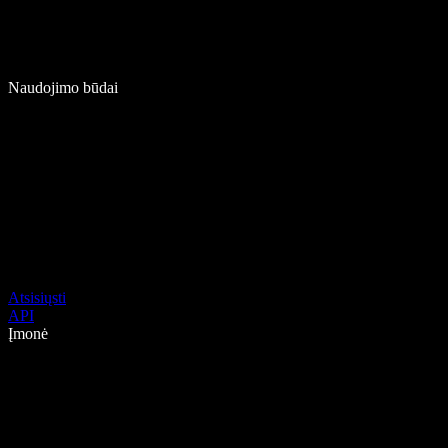
Naudojimo būdai
Atsisiųsti
API
Įmonė