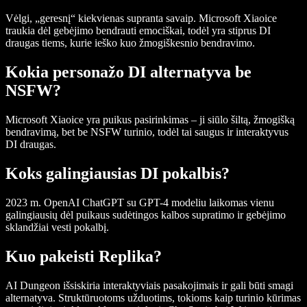
Vėlgi, „geresnį“ kiekvienas supranta savaip. Microsoft Xiaoice
traukia dėl gebėjimo bendrauti emociškai, todėl yra stiprus DI
draugas tiems, kurie ieško kuo žmogiškesnio bendravimo.
Kokia personažo DI alternatyva be
NSFW?
Microsoft Xiaoice yra puikus pasirinkimas – ji siūlo šiltą, žmogišką
bendravimą, bet be NSFW turinio, todėl tai saugus ir interaktyvus
DI draugas.
Koks galingiausias DI pokalbis?
2023 m. OpenAI ChatGPT su GPT-4 modeliu laikomas vienu
galingiausių dėl puikaus sudėtingos kalbos supratimo ir gebėjimo
sklandžiai vesti pokalbį.
Kuo pakeisti Replika?
AI Dungeon išsiskiria interaktyviais pasakojimais ir gali būti smagi
alternatyva. Struktūruotoms užduotims, tokioms kaip turinio kūrimas