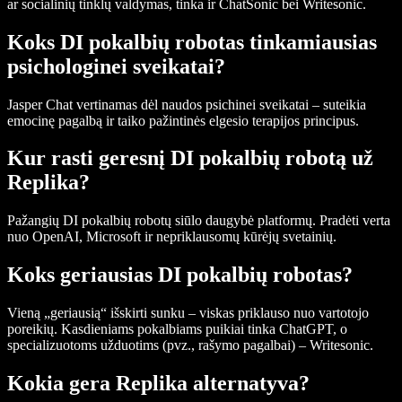
ar socialinių tinklų valdymas, tinka ir ChatSonic bei Writesonic.
Koks DI pokalbių robotas tinkamiausias
psichologinei sveikatai?
Jasper Chat vertinamas dėl naudos psichinei sveikatai – suteikia
emocinę pagalbą ir taiko pažintinės elgesio terapijos principus.
Kur rasti geresnį DI pokalbių robotą už
Replika?
Pažangių DI pokalbių robotų siūlo daugybė platformų. Pradėti verta
nuo OpenAI, Microsoft ir nepriklausomų kūrėjų svetainių.
Koks geriausias DI pokalbių robotas?
Vieną „geriausią“ išskirti sunku – viskas priklauso nuo vartotojo
poreikių. Kasdieniams pokalbiams puikiai tinka ChatGPT, o
specializuotoms užduotims (pvz., rašymo pagalbai) – Writesonic.
Kokia gera Replika alternatyva?