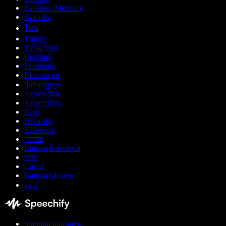
Español (México)
Svenska
ไทย
Türkçe
Tiếng Việt
Română
Português
Български
ქართული
Slovenčina
Slovenščina
Eesti
Hrvatski
Ελληνικά
עברית
Bahasa Indonesia
বাংলা
Català
Bahasa Melayu
اردو
Slapukų nuostatos