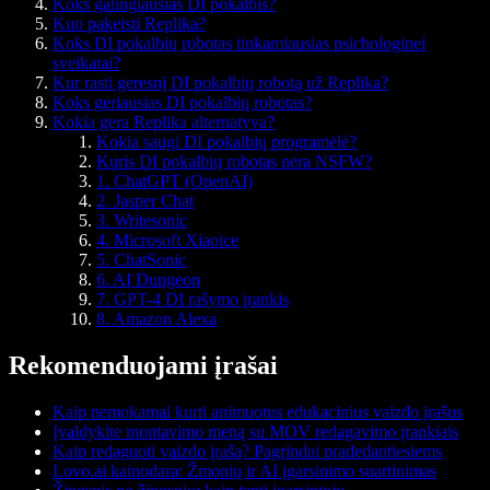
Koks galingiausias DI pokalbis?
Kuo pakeisti Replika?
Koks DI pokalbių robotas tinkamiausias psichologinei
sveikatai?
Kur rasti geresnį DI pokalbių robotą už Replika?
Koks geriausias DI pokalbių robotas?
Kokia gera Replika alternatyva?
Kokia saugi DI pokalbių programėlė?
Kuris DI pokalbių robotas nėra NSFW?
1. ChatGPT (OpenAI)
2. Jasper Chat
3. Writesonic
4. Microsoft Xiaoice
5. ChatSonic
6. AI Dungeon
7. GPT-4 DI rašymo įrankis
8. Amazon Alexa
Rekomenduojami įrašai
Kaip nemokamai kurti animuotus edukacinius vaizdo įrašus
Įvaldykite montavimo meną su MOV redagavimo įrankiais
Kaip redaguoti vaizdo įrašą? Pagrindai pradedantiesiems
Lovo.ai kainodara: Žmonių ir AI įgarsinimo suartinimas