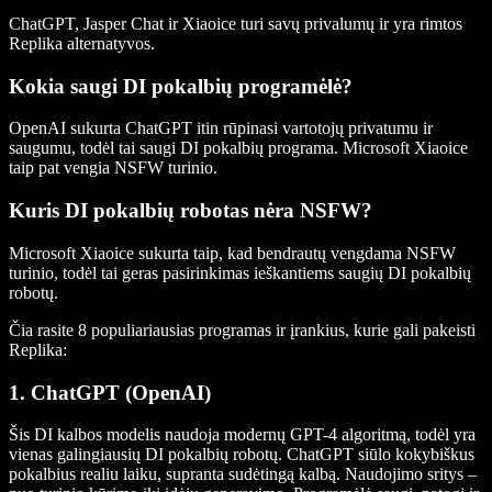
ChatGPT, Jasper Chat ir Xiaoice turi savų privalumų ir yra rimtos
Replika alternatyvos.
Kokia saugi DI pokalbių programėlė?
OpenAI sukurta ChatGPT itin rūpinasi vartotojų privatumu ir
saugumu, todėl tai saugi DI pokalbių programa. Microsoft Xiaoice
taip pat vengia NSFW turinio.
Kuris DI pokalbių robotas nėra NSFW?
Microsoft Xiaoice sukurta taip, kad bendrautų vengdama NSFW
turinio, todėl tai geras pasirinkimas ieškantiems saugių DI pokalbių
robotų.
Čia rasite 8 populiariausias programas ir įrankius, kurie gali pakeisti
Replika:
1. ChatGPT (OpenAI)
Šis DI kalbos modelis naudoja modernų GPT-4 algoritmą, todėl yra
vienas galingiausių DI pokalbių robotų. ChatGPT siūlo kokybiškus
pokalbius realiu laiku, supranta sudėtingą kalbą. Naudojimo sritys –