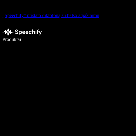
„Speechify“ pristato diktofoną su balso atpažinimu
Rašykite 5× greičiau naudodami diktavimą balsu
Produktai
Sužinokite daugiau