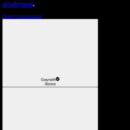
atsakymai
.
Išbandyti nemokamai
Gwyneth
Aktorė