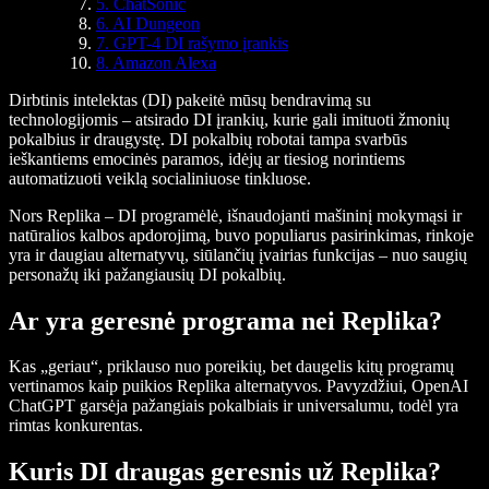
5. ChatSonic
6. AI Dungeon
7. GPT-4 DI rašymo įrankis
8. Amazon Alexa
Dirbtinis intelektas (DI) pakeitė mūsų bendravimą su
technologijomis – atsirado DI įrankių, kurie gali imituoti žmonių
pokalbius ir draugystę. DI pokalbių robotai tampa svarbūs
ieškantiems emocinės paramos, idėjų ar tiesiog norintiems
automatizuoti veiklą socialiniuose tinkluose.
Nors Replika – DI programėlė, išnaudojanti mašininį mokymąsi ir
natūralios kalbos apdorojimą, buvo populiarus pasirinkimas, rinkoje
yra ir daugiau alternatyvų, siūlančių įvairias funkcijas – nuo saugių
personažų iki pažangiausių DI pokalbių.
Ar yra geresnė programa nei Replika?
Kas „geriau“, priklauso nuo poreikių, bet daugelis kitų programų
vertinamos kaip puikios Replika alternatyvos. Pavyzdžiui, OpenAI
ChatGPT garsėja pažangiais pokalbiais ir universalumu, todėl yra
rimtas konkurentas.
Kuris DI draugas geresnis už Replika?