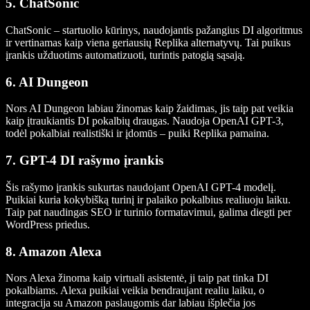
5. ChatSonic
ChatSonic – startuolio kūrinys, naudojantis pažangius DI algoritmus
ir vertinamas kaip viena geriausių Replika alternatyvų. Tai puikus
įrankis užduotims automatizuoti, turintis patogią sąsają.
6. AI Dungeon
Nors AI Dungeon labiau žinomas kaip žaidimas, jis taip pat veikia
kaip įtraukiantis DI pokalbių draugas. Naudoja OpenAI GPT-3,
todėl pokalbiai realistiški ir įdomūs – puiki Replika pamaina.
7. GPT-4 DI rašymo įrankis
Šis rašymo įrankis sukurtas naudojant OpenAI GPT-4 modelį.
Puikiai kuria kokybišką turinį ir palaiko pokalbius realiuoju laiku.
Taip pat naudingas SEO ir turinio formatavimui, galima diegti per
WordPress priedus.
8. Amazon Alexa
Nors Alexa žinoma kaip virtuali asistentė, ji taip pat tinka DI
pokalbiams. Alexa puikiai veikia bendraujant realiu laiku, o
integracija su Amazon paslaugomis dar labiau išplečia jos