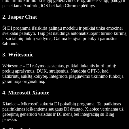
nuo turinio kūrimo iki idėjų generavimo. Programėlė saugi, patogi ir
pasiekiama Android, iOS bei kaip Chrome plėtinys.
2. Jasper Chat
Ši DI programa išsiskiria galingu modeliu ir puikiai tinka emocinei
sveikatai palaikyti. Taip pat naudinga automatizuojant turinio kūrimą
ir socialinių tinklų valdymą. Galima lengvai pritaikyti paruoštus
šablonus.
3. Writesonic
Writesonic – DI rašymo asistentas, puikiai tinkantis kurti turinį:
prekių aprašymus, DUK, straipsnius. Naudoja GPT-3, kad
užtikrintų aukštą kokybę. Integruota plagijavimo tikrinimo funkcija
garantuoja originalumą.
4. Microsoft Xiaoice
Xiaoice – Microsoft sukurta DI pokalbių programa. Tai patikimas
pasirinkimas ieškantiems saugaus DI draugo. Xiaoice vertinama už
gebėjimą generuoti vaizdus ir DI meną bei integraciją su Bing
paieška.