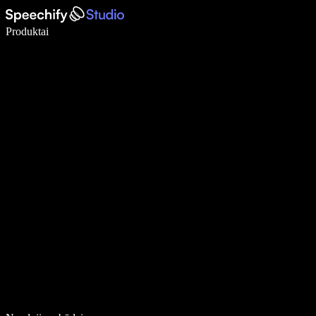
Rašykite 5× greičiau naudodami diktavimą balsu
Produktai
Sužinokite daugiau