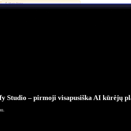
fy Studio – pirmoji visapusiška AI kūrėjų p
au.