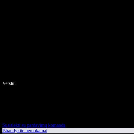
Verslui
Susisiekti su pardavimų komanda
Išbandykite nemokamai