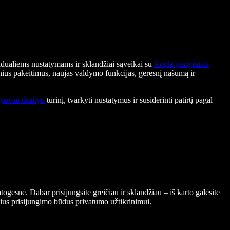
vidualiems nustatymams ir sklandžiai sąveikai su
Apple įrenginiais
nius pakeitimus, naujas valdymo funkcijas, geresnį našumą ir
garsiai skaityti
turinį, tvarkyti nustatymus ir susiderinti patirtį pagal
ogesnė. Dabar prisijungsite greičiau ir sklandžiau – iš karto galėsite
ius prisijungimo būdus privatumo užtikrinimui.