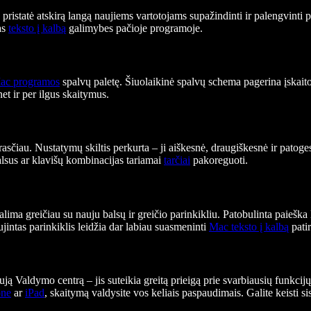
pristatė atskirą langą naujiems vartotojams supažindinti ir palengvinti 
ias
teksto į kalbą
galimybes pačioje programoje.
ac programos
spalvų paletę. Šiuolaikinė spalvų schema pagerina įskait
t ir per ilgus skaitymus.
čiau. Nustatymų skiltis perkurta – ji aiškesnė, draugiškesnė ir patogesn
alsus ar klavišų kombinacijas tariamai
tarčiai
pakoreguoti.
lima greičiau su nauju balsų ir greičio parinkikliu. Patobulinta paieška
aujintas parinkiklis leidžia dar labiau suasmeninti
Mac teksto į kalbą
patir
aują Valdymo centrą – jis suteikia greitą prieigą prie svarbiausių funkcij
one
ar
iPad
, skaitymą valdysite vos keliais paspaudimais. Galite keisti 