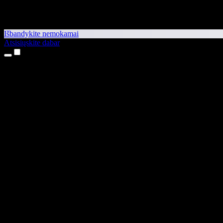
Išbandykite nemokamai
Atsisiųskite dabar
Produktai
Teksto skaitymas balsu
iPhone ir iPad programėlės
Android programėlė
Chrome plėtinys
Edge plėtinys
Interneto programėlė
Mac programėlė
Windows programėlė