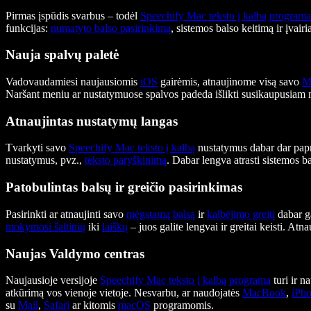
Pirmas įspūdis svarbus – todėl
Speechify Mac teksto į kalbą programa
funkcijas:
numatyto balso pasirinkimą
, sistemos balso keitimą ir įvair
Nauja spalvų paletė
Vadovaudamiesi naujausiomis
iOS
gairėmis, atnaujinome visą savo
M
Naršant meniu ar nustatymuose spalvos padeda išlikti susikaupusiam ne
Atnaujintas nustatymų langas
Tvarkyti savo
Speechify Mac teksto į kalbą
nustatymus dabar dar papras
nustatymus, pvz.,
teksto paryškinimą
. Dabar lengva atrasti sistemos b
Patobulintas balsų ir greičio pasirinkimas
Pasirinkti ar atnaujinti savo
mėgstamą balsą
ir
kalbėjimo greitį
dabar ga
mokymosi šaltinių
iki
laiškų
– juos galite lengvai ir greitai keisti. Atn
Naujas Valdymo centras
Naujausioje versijoje
Speechify Mac teksto į kalbą programa
turi ir n
atkūrimą vos vienoje vietoje. Nesvarbu, ar naudojatės
MacBook
,
iPh
su
Mail
,
Safari
ar kitomis
macOS
programomis.