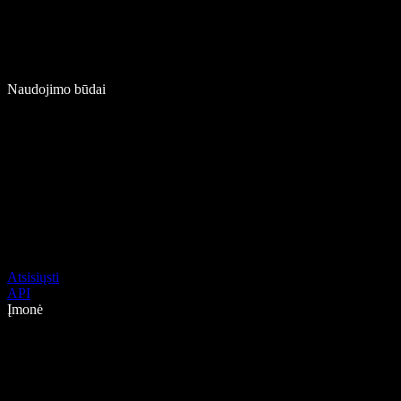
Naudojimo būdai
Atsisiųsti
API
Įmonė