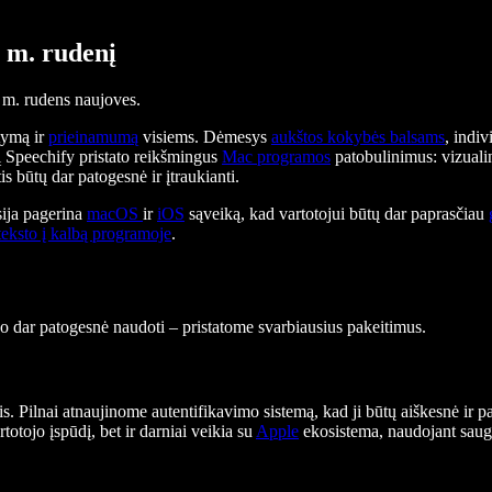
 m. rudenį
 m. rudens naujoves.
tymą ir
prieinamumą
visiems. Dėmesys
aukštos kokybės balsams
, indi
į Speechify pristato reikšmingus
Mac programos
patobulinimus: vizuali
tis būtų dar patogesnė ir įtraukianti.
sija pagerina
macOS
ir
iOS
sąveiką, kad vartotojui būtų dar paprasčiau
eksto į kalbą programoje
.
po dar patogesnė naudoti – pristatome svarbiausius pakeitimus.
 Pilnai atnaujinome autentifikavimo sistemą, kad ji būtų aiškesnė ir pat
rtotojo įspūdį, bet ir darniai veikia su
Apple
ekosistema, naudojant saug