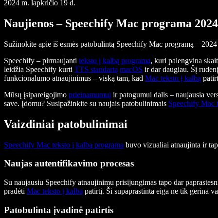
2024 m. lapkričio 19 d.
Naujienos – Speechify Mac programa 2024
Sužinokite apie iš esmės patobulintą Speechify Mac programą – 2024
Speechify – pirmaujanti
teksto į kalbą programa
, kuri palengvina skai
leidžia Speechify kurti
TTS standartą
macOS
ir dar daugiau. Šį ruden
funkcionalumo atnaujinimus – viską tam, kad
Mac teksto į kalbą
patir
Mūsų įsipareigojimo
prieinamumui
ir patogumui dalis – naujausia ver
save. Įdomu? Susipažinkite su naujais patobulinimais
Speechify Mac t
Vaizdiniai patobulinimai
Speechify Mac teksto į kalbą programa
buvo vizualiai atnaujinta ir ta
Naujas autentifikavimo procesas
Su naujausiu Speechify atnaujinimu prisijungimas tapo dar paprastesnis.
pradėti
Mac teksto į kalbą
patirtį. Ši supaprastinta eiga ne tik gerina va
Patobulinta įvadinė patirtis