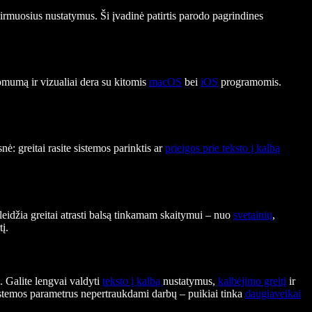
pirmuosius nustatymus. Ši įvadinė patirtis parodo pagrindines
omumą ir vizualiai dera su kitomis
macOS
bei
iOS
programomis.
ė: greitai rasite sistemos parinktis ar
prieigos prie teksto į kalbą
 leidžia greitai atrasti balsą tinkamam skaitymui – nuo
svetainių
,
tį.
ų. Galite lengvai valdyti
teksto į kalbą
nustatymus,
kalbėjimo greitį
ir
sistemos parametrus nepertraukdami darbų – puikiai tinka
daugiaveikai