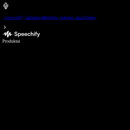
„Speechify“ pristato diktofoną su balso atpažinimu
Rašykite 5× greičiau naudodami diktavimą balsu
Produktai
Sužinokite daugiau