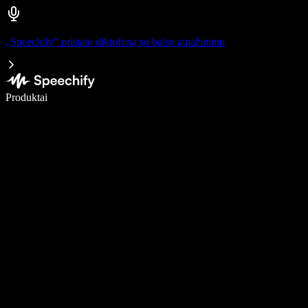
„Speechify“ pristato diktofoną su balso atpažinimu
Rašykite 5× greičiau naudodami diktavimą balsu
Produktai
Sužinokite daugiau