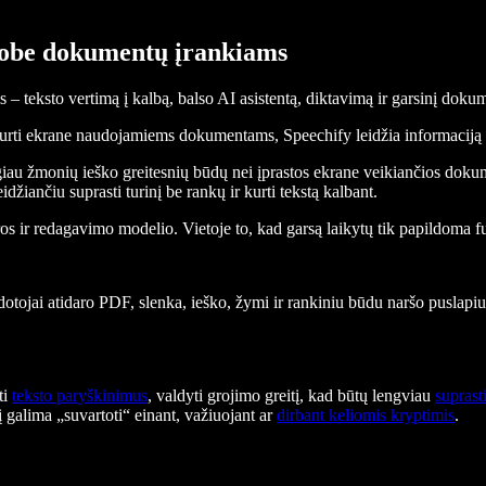
dobe dokumentų įrankiams
 – teksto vertimą į kalbą, balso AI asistentą, diktavimą ir garsinį doku
urti ekrane naudojamiems dokumentams, Speechify leidžia informaciją ga
augiau žmonių ieško greitesnių būdų nei įprastos ekrane veikiančios do
leidžiančiu suprasti turinį be rankų ir kurti tekstą kalbant.
 ir redagavimo modelio. Vietoje to, kad garsą laikytų tik papildoma f
ojai atidaro PDF, slenka, ieško, žymi ir rankiniu būdu naršo puslapius. 
ti
teksto paryškinimus
, valdyti grojimo greitį, kad būtų lengviau
suprast
į galima „suvartoti“ einant, važiuojant ar
dirbant keliomis kryptimis
.