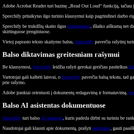
Adobe Acrobat Reader turi bazinę „Read Out Loud“ funkciją, tačiau ji 
Speechify pritaikytas ilgo turinio klausymui kaip pagrindinei darbo eig
Speechify be trukdžių skaito ilgus
dokumentus
, išlaiko aiškumą net di
skirtinguose įrenginiuose.
Vietoj paprasto teksto skaitymo balsu,
Speechify
paverčia rašytinį tur
Balso diktavimas greitesniam rašymui
Be klausymosi,
Speechify
leidžia rašyti gerokai greičiau pasitelkus
ba
Vartotojai gali kalbėti laisvai, o
Speechify
paverčia balsą tekstu, tad g
prie rašymo.
Adobe įrankiai orientuoti į dokumentų redagavimą ir formatavimą.
Sp
Balso AI asistentas dokumentuose
Speechify
turi balso
AI asistentą
, kuris padeda dirbti su turiniu be ra
Naudotojai gali klausti apie dokumentą, prašyti
santraukų
, gauti paaiš