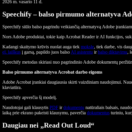
2026 m. vasario 11 d.
Speechify – balso pirmumo alternatyva A
Speechify siūlo balso pagrindu veikiančią alternatyvą Adobe įrankiams
Nors Adobe produktai, tokie kaip Acrobat Reader ir AI funkcijos, suk
Kadangi skaitymo krūvis nuolat auga tiek
moksle
, tiek darbe, vis d
el. laiškus
į garsą, papildo juos balso
AI asistentu
ir
balso diktavimu
, 
Speechify metodas skiriasi nuo pagrindinio Adobe dokumentų peržiūros
Balso pirmumo alternatyva Acrobat darbo eigoms
Adobe Acrobat įrankiai daugiausia skirti vaizdiniam naudojimui. Naudot
klaviatūra.
Speechify apverčia šį modelį.
Naudotojai gali klausytis
PDF
ir
dokumentų
natūraliais balsais, naudo
laiką prie ekrano pakeisti klausymu, paverčia
dokumentus
turiniu, kur
Daugiau nei „Read Out Loud“