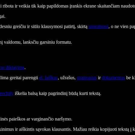
ribota ir veikia tik kaip papildomas įrankis ekrane skaitančiam naudoto
ai.
desniu greičiu ir siūlo klausymosi patirtį, skirtą
supratimui
, o ne vien pa
inį valdomu, lanksčiu garsiniu formatu.
lso diktavimą
.
alima greitai parengti
el. laiškus
, užrašus,
straipsnius
ir
dokumentus
be kl
eechify
iškelia balsą kaip pagrindinį būdą kurti tekstą.
nkinės paieškos ar varginančio naršymo.
kinimus ir aiškintis sąvokas klausantis. Mažiau reikia kopijuoti tekstą į 