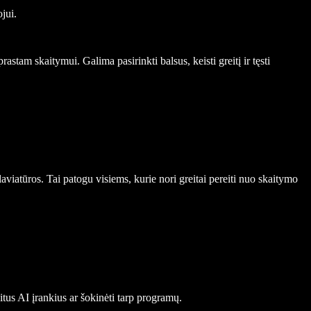
jui.
prastam skaitymui. Galima pasirinkti balsus, keisti greitį ir tęsti
aviatūros. Tai patogu visiems, kurie nori greitai pereiti nuo skaitymo
kitus AI įrankius ar šokinėti tarp programų.