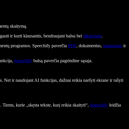
mentų skaitymą.
uti ir kurti klausantis, bendraujant balsu bei
diktuojant
.
kumentų programos. Speechify paverčia
PDF
, dokumentus,
straipsnius
ir
unkcija,
Speechify
balsą paverčia pagrindine sąsaja.
Net ir naudojant AI funkcijas, dažnai reikia naršyti ekrane ir rašyti
i
. Tiems, kurie „skęsta tekste, kurį reikia skaityti“,
Speechify
leidžia