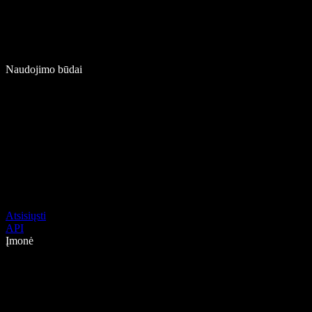
Naudojimo būdai
Atsisiųsti
API
Įmonė