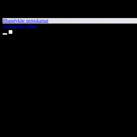
Išbandykite nemokamai
Atsisiųskite dabar
Produktai
Teksto skaitymas balsu
iPhone ir iPad programėlės
Android programėlė
Chrome plėtinys
Edge plėtinys
Interneto programėlė
Mac programėlė
Windows programėlė