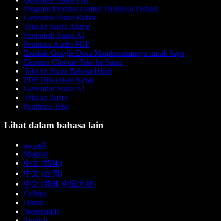
Program Membaca untuk Disleksia Terbaik
Generator Suara Robot
Teks ke Suara Anime
Pengubah Suara AI
Pembaca Audio PDF
Bisakah Google Docs Membacakannya untuk Saya
Ekstensi Chrome Teks ke Suara
Teks ke Suara Bahasa Hindi
PDF Dibacakan Keras
Generator Suara AI
Teks ke Suara
Pembaca Teks
Lihat dalam bahasa lain
العربية
Magyar
中文 (简体)
中文 (台灣)
中文 (简体 中国大陆)
Čeština
Dansk
Nederlands
English