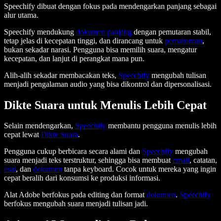
Speechify dibuat dengan fokus pada mendengarkan panjang sebagai
alur utama.
Speechify mendukung
dokumen panjang
dengan pemutaran stabil,
tetap jelas di kecepatan tinggi, dan dirancang untuk
pemahaman
,
bukan sekadar narasi. Pengguna bisa memilih suara, mengatur
kecepatan, dan lanjut di perangkat mana pun.
Alih-alih sekadar membacakan teks,
Speechify
mengubah tulisan
menjadi pengalaman audio yang bisa dikontrol dan dipersonalisasi.
Dikte Suara untuk Menulis Lebih Cepat
Selain mendengarkan,
Speechify
membantu pengguna menulis lebih
cepat lewat
Dikte Suara
.
Pengguna cukup berbicara secara alami dan
Speechify
mengubah
suara menjadi teks terstruktur, sehingga bisa membuat
email
, catatan,
esai
, dan
dokumen
tanpa keyboard. Cocok untuk mereka yang ingin
cepat beralih dari konsumsi ke produksi informasi.
Alat Adobe berfokus pada editing dan format
dokumen
.
Speechify
berfokus mengubah suara menjadi tulisan jadi.