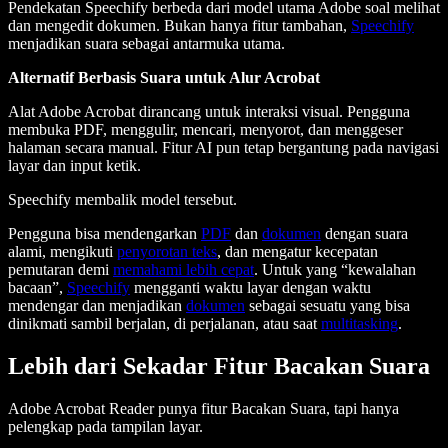
Pendekatan Speechify berbeda dari model utama Adobe soal melihat
dan mengedit dokumen. Bukan hanya fitur tambahan,
Speechify
menjadikan suara sebagai antarmuka utama.
Alternatif Berbasis Suara untuk Alur Acrobat
Alat Adobe Acrobat dirancang untuk interaksi visual. Pengguna
membuka PDF, menggulir, mencari, menyorot, dan menggeser
halaman secara manual. Fitur AI pun tetap bergantung pada navigasi
layar dan input ketik.
Speechify membalik model tersebut.
Pengguna bisa mendengarkan
PDF
dan
dokumen
dengan suara
alami, mengikuti
penyorotan teks
, dan mengatur kecepatan
pemutaran demi
memahami lebih cepat
. Untuk yang “kewalahan
bacaan”,
Speechify
mengganti waktu layar dengan waktu
mendengar dan menjadikan
dokumen
sebagai sesuatu yang bisa
dinikmati sambil berjalan, di perjalanan, atau saat
multitasking
.
Lebih dari Sekadar Fitur Bacakan Suara
Adobe Acrobat Reader punya fitur Bacakan Suara, tapi hanya
pelengkap pada tampilan layar.