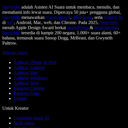
Speechify
adalah Asisten AI Suara untuk membaca, menulis, dan
memahami info lewat suara. Dipercaya 50 juta+ pengguna global,
Speechify
menawarkan
text to speech
,
dikte suara
, serta
Asisten AI
di
iOS
, Android, Mac, web, dan Chrome. Pada 2025,
Speechify
meraih Apple Design Award berkat
aksesibilitas
&
produktivitas
.
Speechify
tersedia di hampir 200 negara, 1.000+ suara alami, 60+
bahasa, termasuk suara Snoop Dogg, MrBeast, dan Gwyneth
Paltrow.
Teks ke Suara
Aplikasi iPhone & iPad
Aplikasi Android
Aplikasi Mac
Aplikasi Windows
Aplikasi Web
Ekstensi Chrome
Ekstensi Edge
Unduh
Untuk Kreator
Generator Suara AI
Sulih Suara