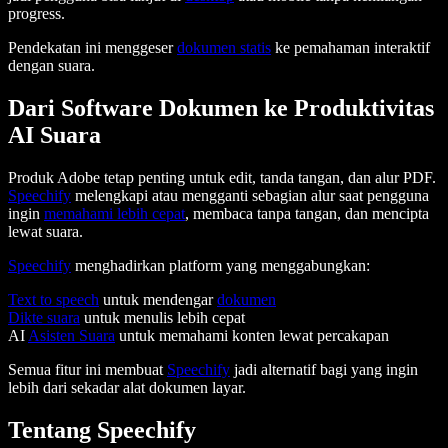
progress.
Pendekatan ini menggeser
dokumen statis
ke pemahaman interaktif
dengan suara.
Dari Software Dokumen ke Produktivitas
AI Suara
Produk Adobe tetap penting untuk edit, tanda tangan, dan alur PDF.
Speechify
melengkapi atau mengganti sebagian alur saat pengguna
ingin
memahami lebih cepat
, membaca tanpa tangan, dan mencipta
lewat suara.
Speechify
menghadirkan platform yang menggabungkan:
Text to speech
untuk mendengar
dokumen
Dikte suara
untuk menulis lebih cepat
AI
Asisten Suara
untuk memahami konten lewat percakapan
Semua fitur ini membuat
Speechify
jadi alternatif bagi yang ingin
lebih dari sekadar alat dokumen layar.
Tentang Speechify