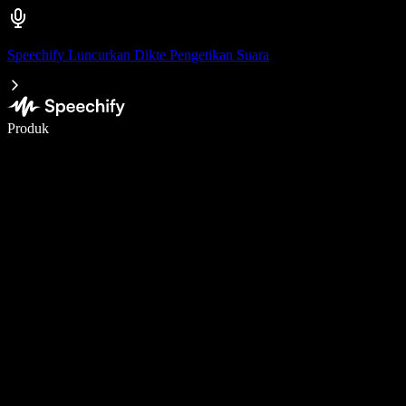
Speechify Luncurkan Dikte Pengetikan Suara
Menulis 5× lebih cepat dengan dikte suara
Produk
Pelajari lebih lanjut