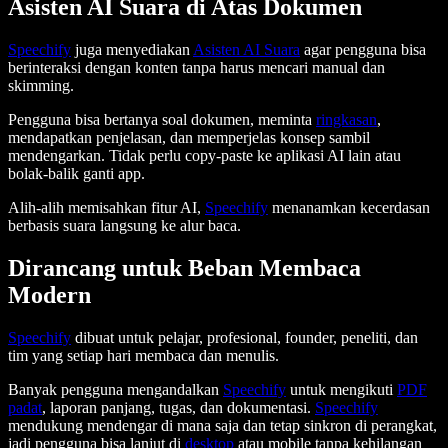
Asisten AI Suara di Atas Dokumen
Speechify
juga menyediakan
Asisten AI Suara
agar pengguna bisa
berinteraksi dengan konten tanpa harus mencari manual dan
skimming.
Pengguna bisa bertanya soal dokumen, meminta
ringkasan
,
mendapatkan penjelasan, dan memperjelas konsep sambil
mendengarkan. Tidak perlu copy-paste ke aplikasi AI lain atau
bolak-balik ganti app.
Alih-alih memisahkan fitur AI,
Speechify
menanamkan kecerdasan
berbasis suara langsung ke alur baca.
Dirancang untuk Beban Membaca
Modern
Speechify
dibuat untuk pelajar, profesional, founder, peneliti, dan
tim yang setiap hari membaca dan menulis.
Banyak pengguna mengandalkan
Speechify
untuk mengikuti
PDF
padat
, laporan panjang, tugas, dan dokumentasi.
Speechify
mendukung mendengar di mana saja dan tetap sinkron di perangkat,
jadi pengguna bisa lanjut di
desktop
atau mobile tanpa kehilangan