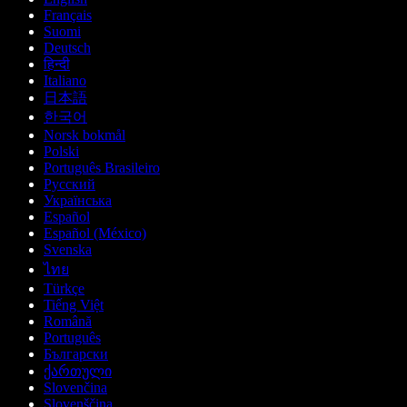
Français
Suomi
Deutsch
हिन्दी
Italiano
日本語
한국어
Norsk bokmål
Polski
Português Brasileiro
Русский
Українська
Español
Español (México)
Svenska
ไทย
Türkçe
Tiếng Việt
Română
Português
Български
ქართული
Slovenčina
Slovenščina