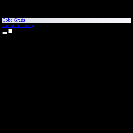
Coba Gratis
Unduh Sekarang
Produk
Teks ke Suara
Aplikasi iPhone & iPad
Aplikasi Android
Ekstensi Chrome
Ekstensi Edge
Aplikasi Web
Aplikasi Mac
Aplikasi Windows