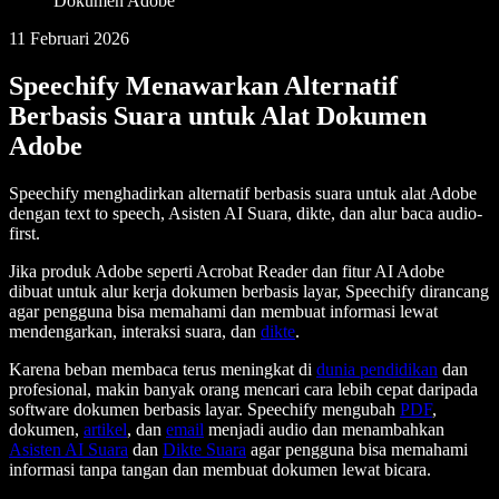
Dokumen Adobe
11 Februari 2026
Speechify Menawarkan Alternatif
Berbasis Suara untuk Alat Dokumen
Adobe
Speechify menghadirkan alternatif berbasis suara untuk alat Adobe
dengan text to speech, Asisten AI Suara, dikte, dan alur baca audio-
first.
Jika produk Adobe seperti Acrobat Reader dan fitur AI Adobe
dibuat untuk alur kerja dokumen berbasis layar, Speechify dirancang
agar pengguna bisa memahami dan membuat informasi lewat
mendengarkan, interaksi suara, dan
dikte
.
Karena beban membaca terus meningkat di
dunia pendidikan
dan
profesional, makin banyak orang mencari cara lebih cepat daripada
software dokumen berbasis layar. Speechify mengubah
PDF
,
dokumen,
artikel
, dan
email
menjadi audio dan menambahkan
Asisten AI Suara
dan
Dikte Suara
agar pengguna bisa memahami
informasi tanpa tangan dan membuat dokumen lewat bicara.