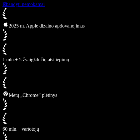
Išbandyti nemokamai
2025 m. Apple dizaino apdovanojimas
1 mln.+ 5 žvaigždučių atsiliepimų
Metų „Chrome“ plėtinys
60 mln.+ vartotojų