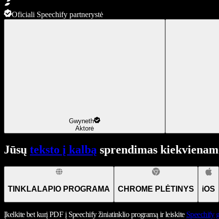
Oficiali Speechify partnerystė
Gwyneth
Aktorė
Jūsų
teksto į kalbą
sprendimas kiekviename
TINKLALAPIO PROGRAMA
CHROME PLĖTINYS
iOS
Įkelkite bet kurį PDF į Speechify žiniatinklio programą ir leiskite
Speechify
g