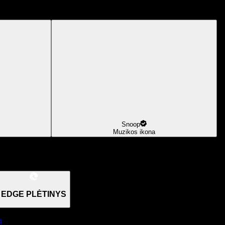
Snoop
Muzikos ikona
EDGE PLĖTINYS
ą