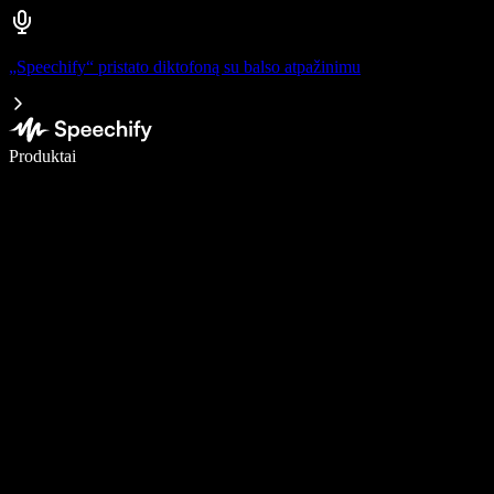
„Speechify“ pristato diktofoną su balso atpažinimu
Rašykite 5× greičiau naudodami diktavimą balsu
Produktai
Sužinokite daugiau