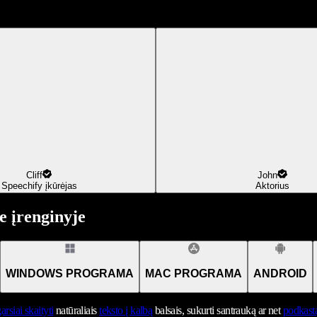
Cliff
John
Speechify įkūrėjas
Aktorius
 įrenginyje
WINDOWS PROGRAMA
MAC PROGRAMA
ANDROID
arsiai skaityti
natūraliais
teksto į kalbą
balsais, sukurti santrauką ar net
podkast