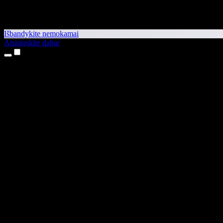
Išbandykite nemokamai
Atsisiųskite dabar
Produktai
Teksto skaitymas balsu
iPhone ir iPad programėlės
Android programėlė
Chrome plėtinys
Edge plėtinys
Interneto programėlė
Mac programėlė
Windows programėlė