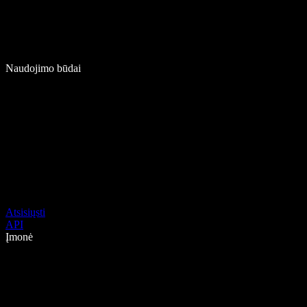
Naudojimo būdai
Atsisiųsti
API
Įmonė