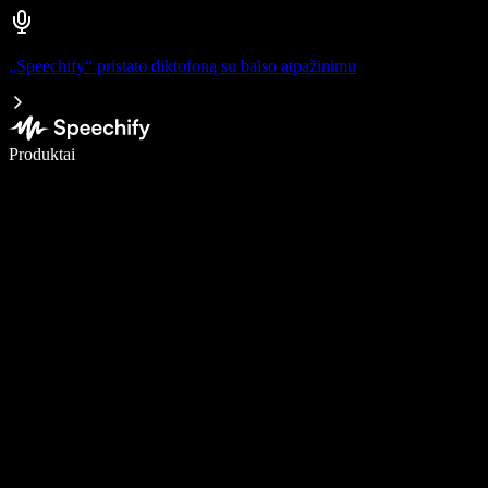
„Speechify“ pristato diktofoną su balso atpažinimu
Rašykite 5× greičiau naudodami diktavimą balsu
Produktai
Sužinokite daugiau