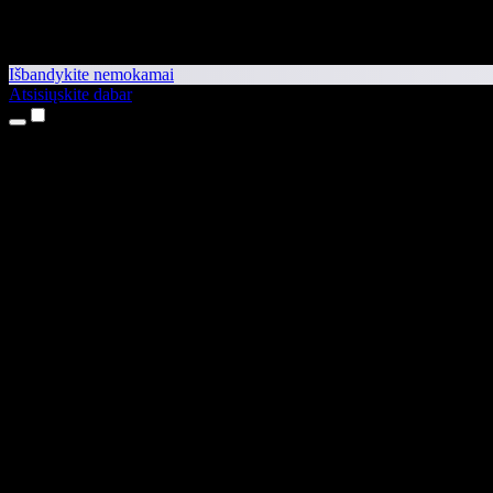
Išbandykite nemokamai
Atsisiųskite dabar
Produktai
Teksto skaitymas balsu
iPhone ir iPad programėlės
Android programėlė
Chrome plėtinys
Edge plėtinys
Interneto programėlė
Mac programėlė
Windows programėlė