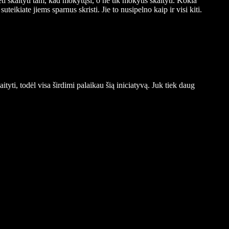
 skaityti tam, kad mokytųsi, o ne tik mokytis skaityti. Kokia
eikiate jiems sparnus skristi. Jie to nusipelno kaip ir visi kiti.
ti, todėl visa širdimi palaikau šią iniciatyvą. Juk tiek daug