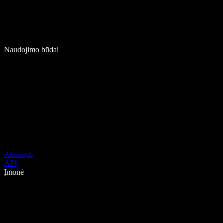
Naudojimo būdai
Atsisiųsti
API
Įmonė