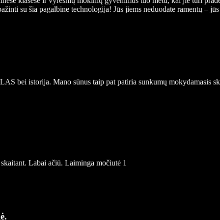
se klasėse ir vyresnių mokinių gyvenimus tuo metu, kai jie turi pradėti
ažinti su šia pagalbine technologija! Jūs jiems neduodate ramentų – jūs sut
LAS bei istorija. Mano sūnus taip pat patiria sunkumų mokydamasis skaity
 skaitant. Labai ačiū. Laiminga močiutė 1
ė.