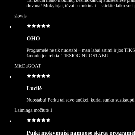
Tai keičia mano mokinių, besimokančių aukštesnėse pradinė
dovana! Mokytojai, tėvai ir mokiniai – skirkite laiko susip
slowjs
OHO
Programėlė ne tik nuostabi – man labai artimi ir jos TIKS
žmonių jos reikia. TIESIOG NUOSTABU
MicDaGOAT
Lucilė
Nuostabu! Perku tai savo anūkei, kuriai sunku susikaupti
Laiminga močiutė 1
Puiki mokymuisi namuose skirta programėl