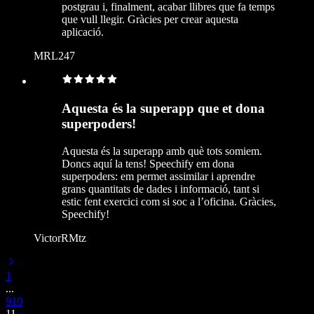
postgrau i, finalment, acabar llibres que fa temps
que vull llegir. Gràcies per crear aquesta
aplicació.
MRL247
Aquesta és la superapp que et dona
superpoders!
Aquesta és la superapp amb què tots somiem.
Doncs aquí la tens! Speechify em dona
superpoders: em permet assimilar i aprendre
grans quantitats de dades i informació, tant si
estic fent exercici com si soc a l’oficina. Gràcies,
Speechify!
VictorRMtz
1
...
9
10
11