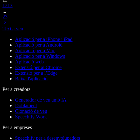
12
13
...
23
Text a veu
Aplicació per a iPhone i iPad
Aplicació per a Android
Aplicació per a Mac
Aplicació per a Windows
Aplicació web
Extensió per al Chrome
Extensió per a l’Edge
Baixa l'aplicació
Per a creadors
Generador de veu amb IA
Doblament
Clonació de veu
Speechify Work
Per a empreses
Speechify per a desenvolupadors