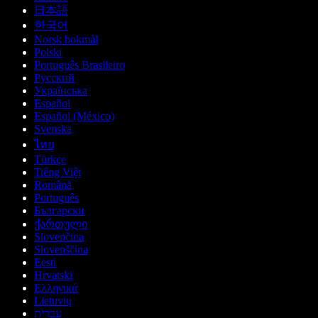
日本語
한국어
Norsk bokmål
Polski
Português Brasileiro
Русский
Українська
Español
Español (México)
Svenska
ไทย
Türkçe
Tiếng Việt
Română
Português
Български
ქართული
Slovenčina
Slovenščina
Eesti
Hrvatski
Ελληνικά
Lietuvių
עברית