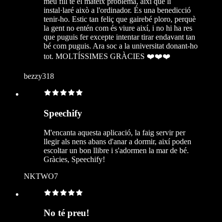
meu fill té el mateix problema, així que li
instal·laré això a l'ordinador. És una benedicció
tenir-ho. Estic tan feliç que gairebé ploro, perquè
la gent no entén com és viure així, i no hi ha res
que puguis fer excepte intentar tirar endavant tan
bé com puguis. Ara soc a la universitat donant-ho
tot. MOLTÍSSIMES GRÀCIES ❤️❤️❤️
bezzy318
Speechify
M'encanta aquesta aplicació, la faig servir per
llegir als nens abans d'anar a dormir, així poden
escoltar un bon llibre i s'adormen la mar de bé.
Gràcies, Speechify!
NKTWO7
No té preu!