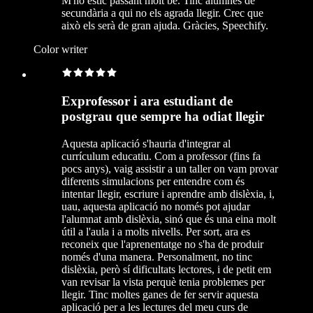
M'ho estic passant molt bé. Tinc alumnes de
secundària a qui no els agrada llegir. Crec que
això els serà de gran ajuda. Gràcies, Speechify.
Color writer
Exprofessor i ara estudiant de
postgrau que sempre ha odiat llegir
Aquesta aplicació s'hauria d'integrar al
currículum educatiu. Com a professor (fins fa
pocs anys), vaig assistir a un taller on vam provar
diferents simulacions per entendre com és
intentar llegir, escriure i aprendre amb dislèxia, i,
uau, aquesta aplicació no només pot ajudar
l'alumnat amb dislèxia, sinó que és una eina molt
útil a l'aula i a molts nivells. Per sort, ara es
reconeix que l'aprenentatge no s'ha de produir
només d'una manera. Personalment, no tinc
dislèxia, però sí dificultats lectores, i de petit em
van revisar la vista perquè tenia problemes per
llegir. Tinc moltes ganes de fer servir aquesta
aplicació per a les lectures del meu curs de