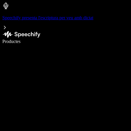
Speechify presenta l'escriptura per veu amb dictat
Escriu 5× més ràpid amb la veu
Productes
Més informació