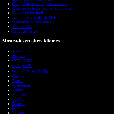
Google Docs pot llegir en veu alta
Extensió de text a veu per al Chrome
Text a veu en hindi
Lectura en veu alta de PDF
Generador de veu amb IA
Texto a Voz
Leitor de Texto
Mostra-ho en altres idiomes
العربية
Magyar
中文 (简体)
中文 (台灣)
中文 (简体 中国大陆)
Čeština
Dansk
Nederlands
English
Français
Suomi
Deutsch
हिन्दी
Italiano