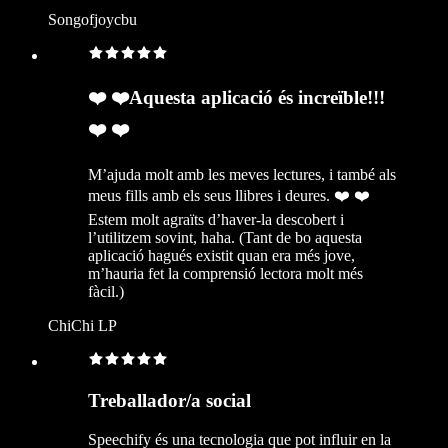
Songofjoycbu
❤️ ❤️Aquesta aplicació és increïble!!!
❤️ ❤️
M’ajuda molt amb les meves lectures, i també als
meus fills amb els seus llibres i deures. ❤️ ❤️
Estem molt agraïts d’haver-la descobert i
l’utilitzem sovint, haha. (Tant de bo aquesta
aplicació hagués existit quan era més jove,
m’hauria fet la comprensió lectora molt més
fàcil.)
ChiChi LP
Treballador/a social
Speechify és una tecnologia que pot influir en la