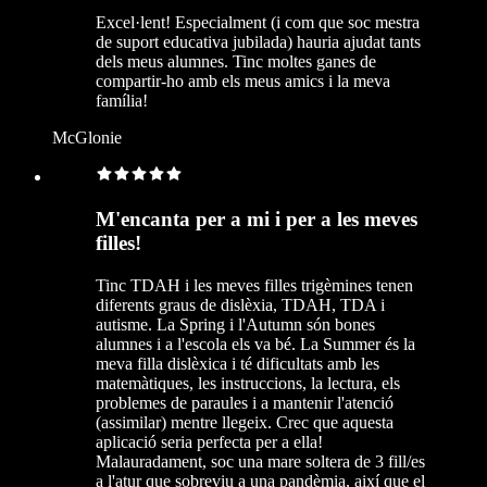
Excel·lent! Especialment (i com que soc mestra
de suport educativa jubilada) hauria ajudat tants
dels meus alumnes. Tinc moltes ganes de
compartir-ho amb els meus amics i la meva
família!
McGlonie
M'encanta per a mi i per a les meves
filles!
Tinc TDAH i les meves filles trigèmines tenen
diferents graus de dislèxia, TDAH, TDA i
autisme. La Spring i l'Autumn són bones
alumnes i a l'escola els va bé. La Summer és la
meva filla dislèxica i té dificultats amb les
matemàtiques, les instruccions, la lectura, els
problemes de paraules i a mantenir l'atenció
(assimilar) mentre llegeix. Crec que aquesta
aplicació seria perfecta per a ella!
Malauradament, soc una mare soltera de 3 fill/es
a l'atur que sobreviu a una pandèmia, així que el