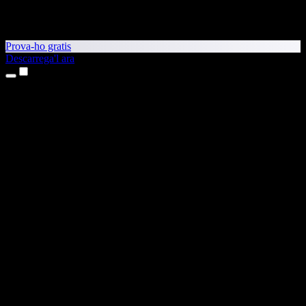
Prova-ho gratis
Descarrega'l ara
Productes
Text a veu
Aplicacions per a iPhone i iPad
Aplicació per a Android
Extensió per al Chrome
Extensió per a l'Edge
Aplicació web
Aplicació per al Mac