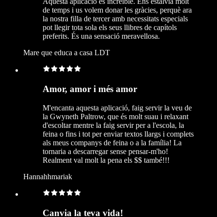
Aquesta aplicació és increïble. Ens estalvia molt
de temps i us volem donar les gràcies, perquè ara
la nostra filla de tercer amb necessitats especials
pot llegir tota sola els seus llibres de capítols
preferits. És una sensació meravellosa.
Mare que educa a casa LDT
Amor, amor i més amor
M'encanta aquesta aplicació, faig servir la veu de
la Gwyneth Paltrow, que és molt suau i relaxant
d'escoltar mentre la faig servir per a l'escola, la
feina o fins i tot per enviar textos llargs i complets
als meus companys de feina o a la família! La
tornaria a descarregar sense pensar-m'ho!
Realment val molt la pena els $$ també!!!
Hannahhmariak
Canvia la teva vida!