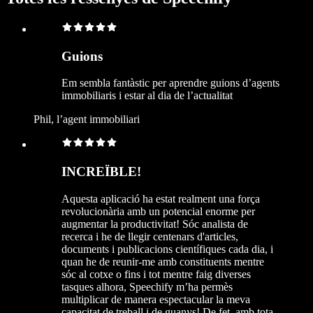
Guions
Em sembla fantàstic per aprendre guions d’agents
immobiliaris i estar al dia de l’actualitat
Phil, l’agent immobiliari
INCREÏBLE!
Aquesta aplicació ha estat realment una força
revolucionària amb un potencial enorme per
augmentar la productivitat! Sóc analista de
recerca i he de llegir centenars d'articles,
documents i publicacions científiques cada dia, i
quan he de reunir-me amb constituents mentre
sóc al cotxe o fins i tot mentre faig diverses
tasques alhora, Speechify m’ha permès
multiplicar de manera espectacular la meva
capacitat de treball i de guanys! De fet, amb tota