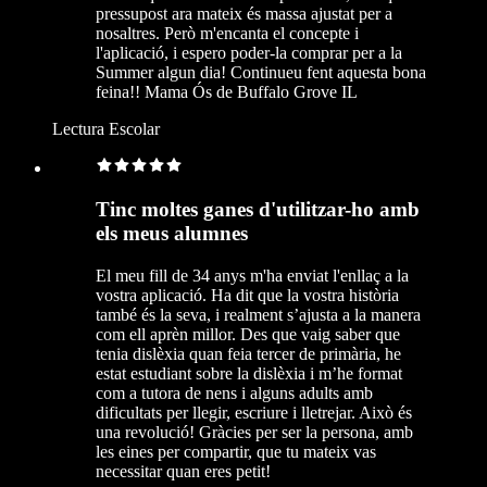
pressupost ara mateix és massa ajustat per a
nosaltres. Però m'encanta el concepte i
l'aplicació, i espero poder-la comprar per a la
Summer algun dia! Continueu fent aquesta bona
feina!! Mama Ós de Buffalo Grove IL
Lectura Escolar
Tinc moltes ganes d'utilitzar-ho amb
els meus alumnes
El meu fill de 34 anys m'ha enviat l'enllaç a la
vostra aplicació. Ha dit que la vostra història
també és la seva, i realment s’ajusta a la manera
com ell aprèn millor. Des que vaig saber que
tenia dislèxia quan feia tercer de primària, he
estat estudiant sobre la dislèxia i m’he format
com a tutora de nens i alguns adults amb
dificultats per llegir, escriure i lletrejar. Això és
una revolució! Gràcies per ser la persona, amb
les eines per compartir, que tu mateix vas
necessitar quan eres petit!