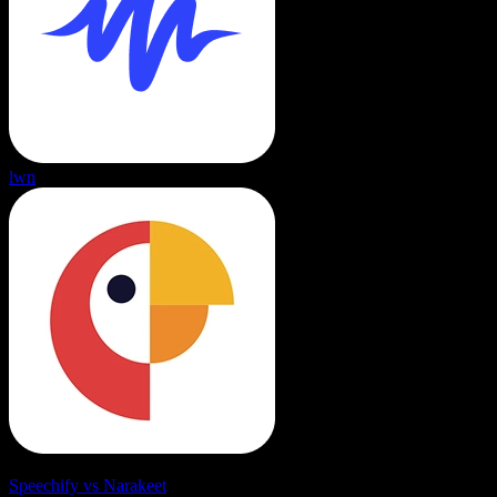
lwn
Speechify vs Narakeet