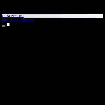
Cuba Percuma
Muat Turun Sekarang
Produk
Teks kepada Pertuturan
Aplikasi iPhone & iPad
Aplikasi Android
Sambungan Chrome
Sambungan Edge
Aplikasi Web
Aplikasi Mac
Aplikasi Windows