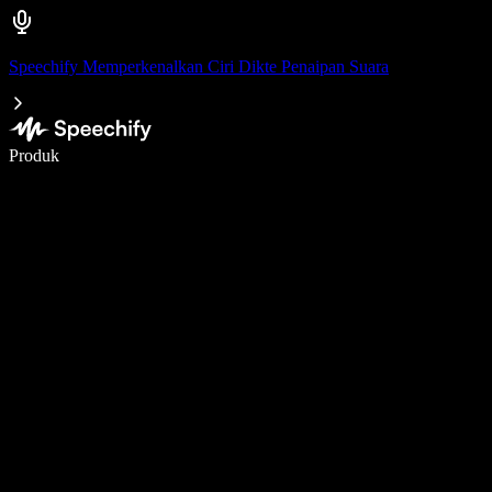
Speechify Memperkenalkan Ciri Dikte Penaipan Suara
Tulis 5× lebih pantas dengan menaip menggunakan suara
Produk
Ketahui Lebih Lanjut