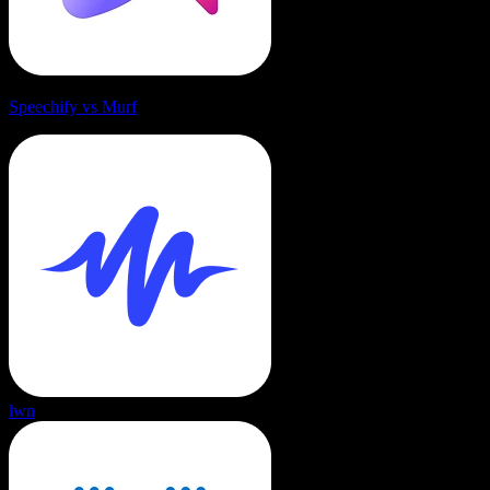
Speechify vs Murf
lwn