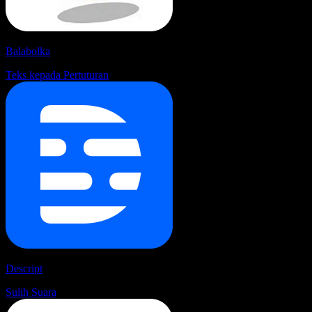
Balabolka
Teks kepada Pertuturan
Descript
Sulih Suara