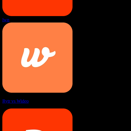
lwn
Rytr vs Wideo