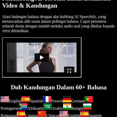
Video & Kandungan
Atasi halangan bahasa dengan alat dubbing AI Speechify, yang
menawarkan alih suara dalam pelbagai bahasa. Capai penonton
seluruh dunia dengan mudah melalui audio asal yang ditukar kepada
versi dilokalkan.
Dub Kandungan Dalam 60+ Bahasa
English
Spanish
French
German
Portuguese
Afrikaans
Arabic
Bangla
Bulgarian
Catalan
Chinese
English
Spanish