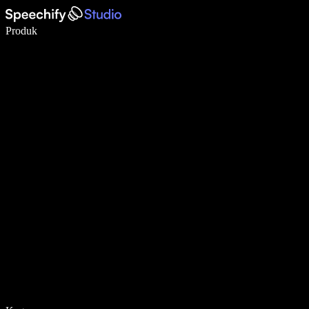
Tulis 5× lebih pantas dengan menaip menggunakan suara
Produk
Ketahui Lebih Lanjut