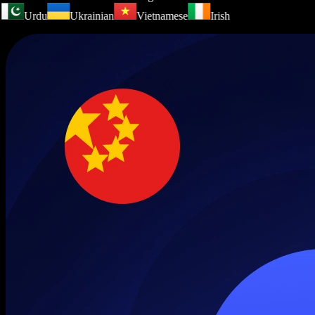
Urdu
Ukrainian
Vietnamese
Irish