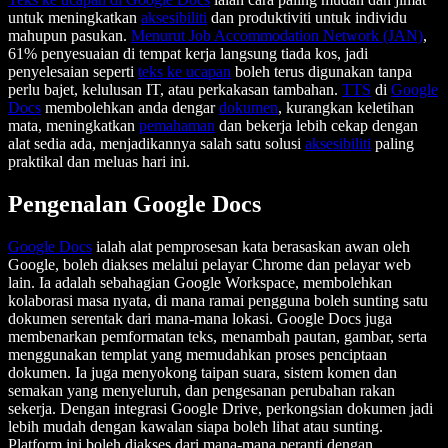
untuk meningkatkan
aksesibiliti
dan produktiviti untuk individu
mahupun pasukan.
Menurut Job Accommodation Network (JAN)
,
61% penyesuaian di tempat kerja langsung tiada kos, jadi
penyelesaian seperti
teks ke ucapan
boleh terus digunakan tanpa
perlu bajet, kelulusan IT, atau perkakasan tambahan.
TTS
di
Google
Docs
membolehkan anda dengar
dokumen
, kurangkan keletihan
mata, meningkatkan
pemahaman
dan bekerja lebih cekap dengan
alat sedia ada, menjadikannya salah satu solusi
aksesibiliti
paling
praktikal dan meluas hari ini.
Pengenalan Google Docs
Google Docs
ialah alat pemprosesan kata berasaskan awan oleh
Google, boleh diakses melalui pelayar Chrome dan pelayar web
lain. Ia adalah sebahagian Google Workspace, membolehkan
kolaborasi masa nyata, di mana ramai pengguna boleh sunting satu
dokumen serentak dari mana-mana lokasi. Google Docs juga
membenarkan pemformatan teks, menambah pautan, gambar, serta
menggunakan templat yang memudahkan proses penciptaan
dokumen. Ia juga menyokong taipan suara, sistem komen dan
semakan yang menyeluruh, dan pengesanan perubahan rakan
sekerja. Dengan integrasi Google Drive, perkongsian dokumen jadi
lebih mudah dengan kawalan siapa boleh lihat atau sunting.
Platform ini boleh diakses dari mana-mana peranti dengan