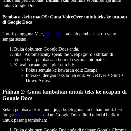
tambahan perlu dibuat. Bacaan akan bermula sebaik sahaja anda
buka Google Doc.
Pembaca skrin macOS: Guna VoiceOver untuk teks ke ucapan
di Google Docs
Untuk pengguna Mac,
VoiceOver
adalah pembaca skrin yang
sangat sesuai.
Buka dokumen Google Docs anda.
Jika "Automatically speak the webpage" diaktifkan di
VoiceOver, pembacaan bermula secara automatik.
Kawal bacaan guna pintasan ini:
Fokus semula ke kawasan edit: Escape
Interaksi dengan teks boleh edit: VoiceOver + Shift +
Down Arrow
Pilihan 2: Guna tambahan untuk teks ke ucapan di
Google Docs
Selain pembaca skrin, anda juga boleh guna tambahan untuk beri
fungsi
teks ke ucapan
dalam Google Docs. Ikuti tutorial berikut
untuk pasang tambahan:
Buka dokumen Google Doc anda di pelayar Google Chrome.