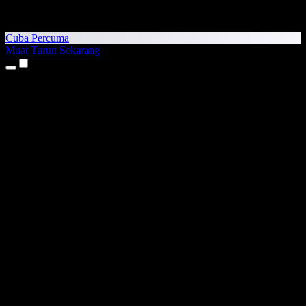
Cuba Percuma
Muat Turun Sekarang
Produk
Teks kepada Pertuturan
Aplikasi iPhone & iPad
Aplikasi Android
Sambungan Chrome
Sambungan Edge
Aplikasi Web
Aplikasi Mac
Aplikasi Windows