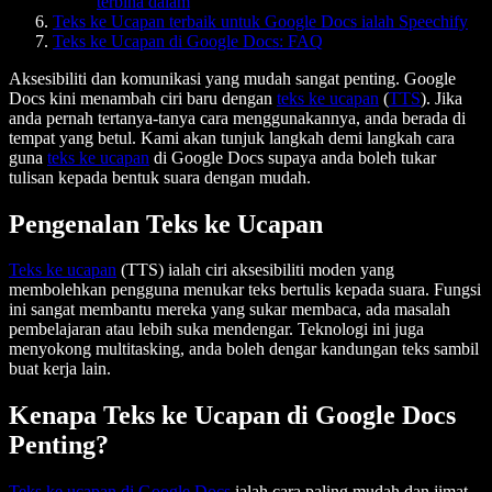
terbina dalam
Teks ke Ucapan terbaik untuk Google Docs ialah Speechify
Teks ke Ucapan di Google Docs: FAQ
Aksesibiliti dan komunikasi yang mudah sangat penting. Google
Docs kini menambah ciri baru dengan
teks ke ucapan
(
TTS
). Jika
anda pernah tertanya-tanya cara menggunakannya, anda berada di
tempat yang betul. Kami akan tunjuk langkah demi langkah cara
guna
teks ke ucapan
di Google Docs supaya anda boleh tukar
tulisan kepada bentuk suara dengan mudah.
Pengenalan Teks ke Ucapan
Teks ke ucapan
(TTS) ialah ciri aksesibiliti moden yang
membolehkan pengguna menukar teks bertulis kepada suara. Fungsi
ini sangat membantu mereka yang sukar membaca, ada masalah
pembelajaran atau lebih suka mendengar. Teknologi ini juga
menyokong multitasking, anda boleh dengar kandungan teks sambil
buat kerja lain.
Kenapa Teks ke Ucapan di Google Docs
Penting?
Teks ke ucapan di Google Docs
ialah cara paling mudah dan jimat