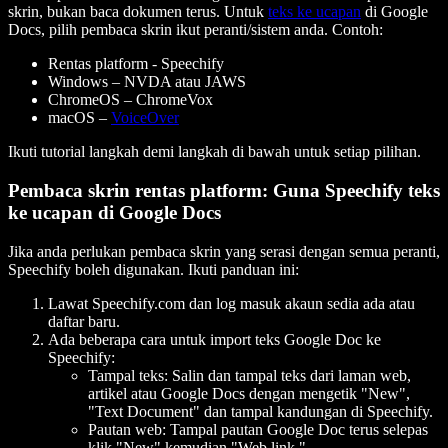
skrin, bukan baca dokumen terus. Untuk
teks ke ucapan
di Google
Docs, pilih pembaca skrin ikut peranti/sistem anda. Contoh:
Rentas platform - Speechify
Windows – NVDA atau JAWS
ChromeOS – ChromeVox
macOS –
VoiceOver
Ikuti tutorial langkah demi langkah di bawah untuk setiap pilihan.
Pembaca skrin rentas platform: Guna Speechify teks
ke ucapan di Google Docs
Jika anda perlukan pembaca skrin yang serasi dengan semua peranti,
Speechify boleh digunakan. Ikuti panduan ini:
Lawat Speechify.com dan log masuk akaun sedia ada atau
daftar baru.
Ada beberapa cara untuk import teks Google Doc ke
Speechify:
Tampal teks: Salin dan tampal teks dari laman web,
artikel atau Google Docs dengan mengetik "New",
"Text Document" dan tampal kandungan di Speechify.
Pautan web: Tampal pautan Google Doc terus selepas
klik "New" kemudian "Web link."