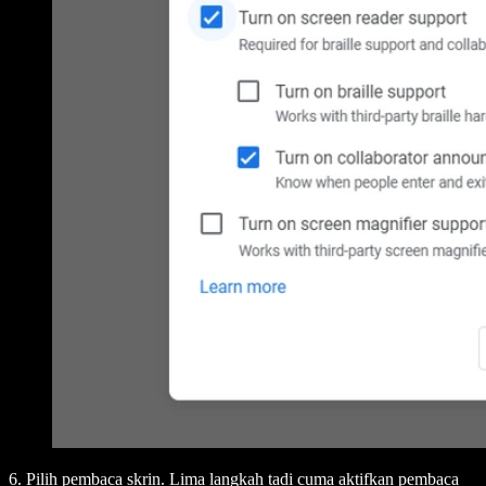
6. Pilih pembaca skrin. Lima langkah tadi cuma aktifkan pembaca