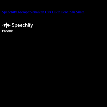
Speechify Memperkenalkan Ciri Dikte Penaipan Suara
Tulis 5× lebih pantas dengan menaip menggunakan suara
Produk
Ketahui Lebih Lanjut