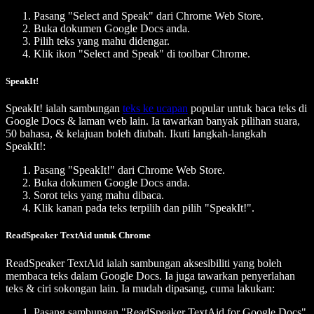
Pasang "Select and Speak" dari Chrome Web Store.
Buka dokumen Google Docs anda.
Pilih teks yang mahu didengar.
Klik ikon "Select and Speak" di toolbar Chrome.
SpeakIt!
SpeakIt! ialah sambungan
teks ke ucapan
popular untuk baca teks di
Google Docs & laman web lain. Ia tawarkan banyak pilihan suara,
50 bahasa, & kelajuan boleh diubah. Ikuti langkah-langkah
SpeakIt!:
Pasang "SpeakIt!" dari Chrome Web Store.
Buka dokumen Google Docs anda.
Sorot teks yang mahu dibaca.
Klik kanan pada teks terpilih dan pilih "SpeakIt!".
ReadSpeaker TextAid untuk Chrome
ReadSpeaker TextAid ialah sambungan aksesibiliti yang boleh
membaca teks dalam Google Docs. Ia juga tawarkan penyerlahan
teks & ciri sokongan lain. Ia mudah dipasang, cuma lakukan:
Pasang sambungan "ReadSpeaker TextAid for Google Docs"