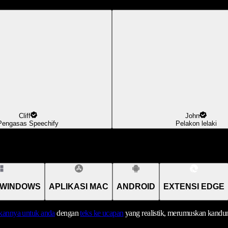
Cliff
John
Pengasas Speechify
Pelakon lelaki
 WINDOWS
APLIKASI MAC
ANDROID
EXTENSI EDGE
annya untuk anda
dengan
teks ke ucapan
yang realistik, merumuskan kandu