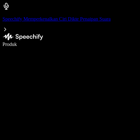
Speechify Memperkenalkan Ciri Dikte Penaipan Suara
Tulis 5× lebih pantas dengan menaip menggunakan suara
Produk
Ketahui Lebih Lanjut