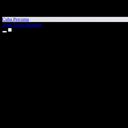
Cuba Percuma
Muat Turun Sekarang
Produk
Teks kepada Pertuturan
Aplikasi iPhone & iPad
Aplikasi Android
Sambungan Chrome
Sambungan Edge
Aplikasi Web
Aplikasi Mac
Aplikasi Windows