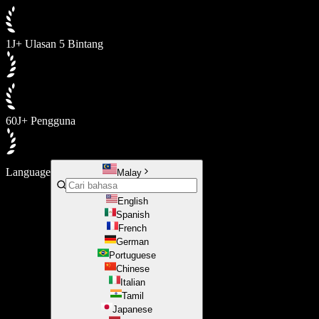
1J+ Ulasan 5 Bintang
60J+ Pengguna
Language
Malay
English
Spanish
French
German
Portuguese
Chinese
Italian
Tamil
Japanese