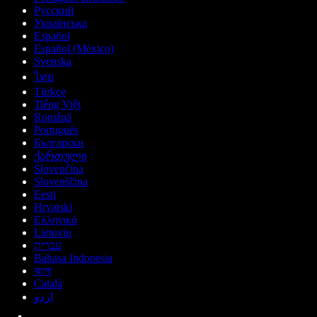
Русский
Українська
Español
Español (México)
Svenska
ไทย
Türkçe
Tiếng Việt
Română
Português
Български
ქართული
Slovenčina
Slovenščina
Eesti
Hrvatski
Ελληνικά
Lietuvių
עברית
Bahasa Indonesia
বাংলা
Català
اردو