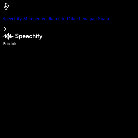
Speechify Memperkenalkan Ciri Dikte Penaipan Suara
Tulis 5× lebih pantas dengan menaip menggunakan suara
Produk
Ketahui Lebih Lanjut