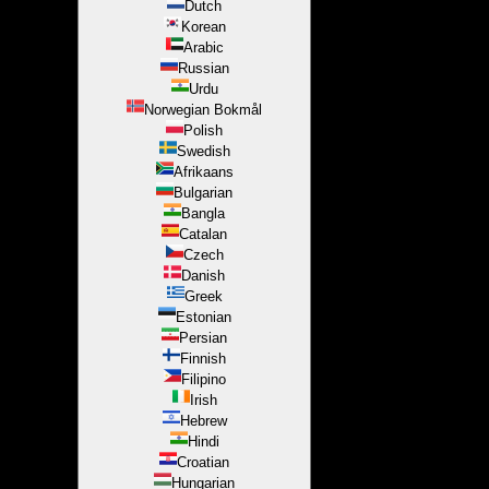
Dutch
Korean
Arabic
Russian
Urdu
Norwegian Bokmål
Polish
Swedish
Afrikaans
Bulgarian
Bangla
Catalan
Czech
Danish
Greek
Estonian
Persian
Finnish
Filipino
Irish
Hebrew
Hindi
Croatian
Hungarian