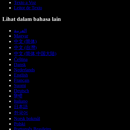
Texto a Voz
Leitor de Texto
Lihat dalam bahasa lain
العربية
Magyar
中文 (简体)
中文 (台灣)
中文 (简体 中国大陆)
Čeština
Dansk
Nederlands
English
Français
Suomi
Deutsch
हिन्दी
Italiano
日本語
한국어
Norsk bokmål
Polski
Português Brasileiro