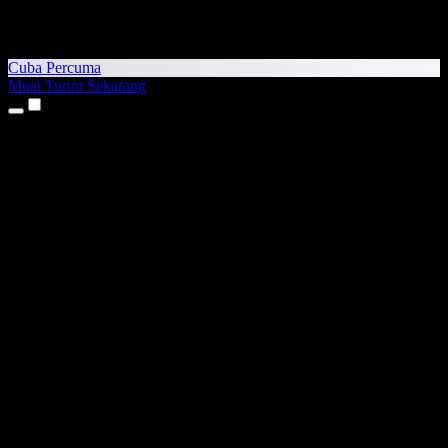
Cuba Percuma
Muat Turun Sekarang
Produk
Teks kepada Pertuturan
Aplikasi iPhone & iPad
Aplikasi Android
Sambungan Chrome
Sambungan Edge
Aplikasi Web
Aplikasi Mac
Aplikasi Windows