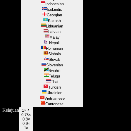
Indonesian
Icelandic
Georgian
Kazakh
Lithuanian
Latvian
Malay
Nepali
Romanian
Sinhala
Slovak
Slovenian
Swahili
Telugu
Thai
Turkish
Ukrainian
Vietnamese
Cantonese
Kelajuan
1
×
0.75×
0.8×
0.9×
1×