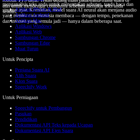
robotik TTS lama. Tekan butang main pada mana-mana suara di
menganalisis teks anda untuk menentukan sebutan, tanda baca dan
atas untuk mendengar contohnya sebelum menukar teks anda
Aplikasi iPhone & iPad
struktur ayat. Kemudian, model suara AI neural akan menjana audio
sendiri.
Aplikasi Android
yang meniru cara manusia membaca — dengan tempo, penekanan
Aplikasi Mac
dan intonasi yang semula jadi — hanya dalam beberapa saat.
Aplikasi Windows
Aplikasi Web
Sambungan Chrome
Sambungan Edge
Muat Turun
Untuk Pencipta
Penjana Suara AI
Alih Suara
Klon Suara
Speechify Work
Untuk Perniagaan
Speechify untuk Pembangun
Pasukan
Pendidikan
Dokumentasi API Teks kepada Ucapan
Dokumentasi API Ejen Suara