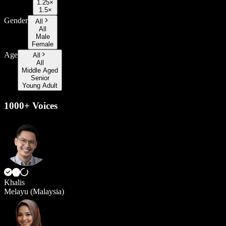
1.25×
1.5×
Gender
All
All
Male
Female
Age
All
All
Middle Aged
Senior
Young Adult
1000+ Voices
Khalis
Melayu (Malaysia)