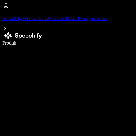
Speechify Memperkenalkan Ciri Dikte Penaipan Suara
Tulis 5× lebih pantas dengan menaip menggunakan suara
Produk
Ketahui Lebih Lanjut