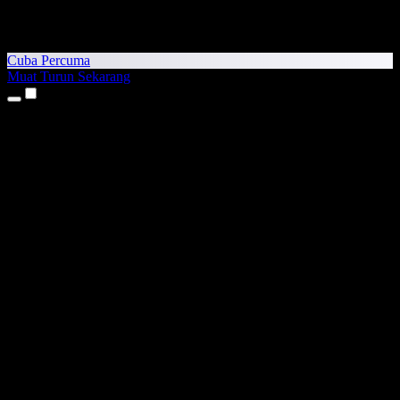
Cuba Percuma
Muat Turun Sekarang
Produk
Teks kepada Pertuturan
Aplikasi iPhone & iPad
Aplikasi Android
Sambungan Chrome
Sambungan Edge
Aplikasi Web
Aplikasi Mac
Aplikasi Windows