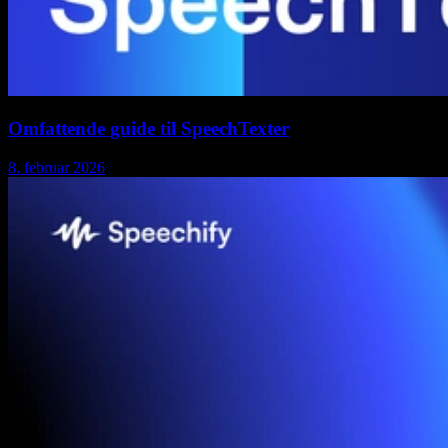
Omfattende guide til SpeechTexter
8. februar 2026