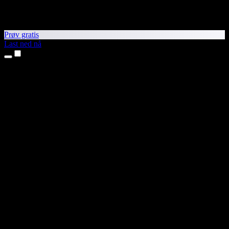
Prøv gratis
Last ned nå
Produkter
Tekst til tale
iPhone- og iPad-apper
Android-app
Chrome-utvidelse
Edge-utvidelse
Nettapp
Mac-app
Windows-app