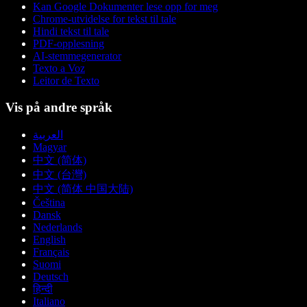
Kan Google Dokumenter lese opp for meg
Chrome-utvidelse for tekst til tale
Hindi tekst til tale
PDF-opplesning
AI-stemmegenerator
Texto a Voz
Leitor de Texto
Vis på andre språk
العربية
Magyar
中文 (简体)
中文 (台灣)
中文 (简体 中国大陆)
Čeština
Dansk
Nederlands
English
Français
Suomi
Deutsch
हिन्दी
Italiano