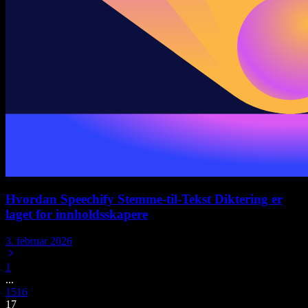
Hvordan Speechify Stemme-til-Tekst Diktering er
laget for innholdsskapere
3. februar 2026
1
...
15
16
17