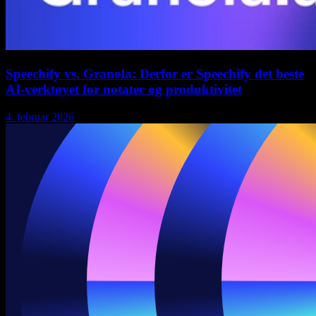
Speechify vs. Granola: Derfor er Speechify det beste
AI-verktøyet for notater og produktivitet
4. februar 2026