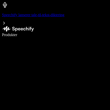
Speechify lanserer tale-til-tekst-diktering
Skriv 5× raskere med diktering
Produkter
Les mer