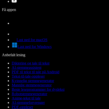
Få appen
Last ned for macOS
Last ned for Windows
Anbefalt lesing
Diktering og tale til tekst
AI-stemmeassistent
PDF til tekst til tale på Android
Tekst-til-tale-oppleser
Kvinnelig stemmegenerator
Mannlig stemmegenerator
Beste leseprogrammer for dysleksi
Robotstemmegenerator
Anime-tekst til tale
AI-stemmeforvrenger
PDF-oppleser