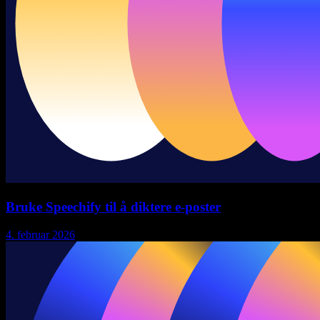
Bruke Speechify til å diktere e-poster
4. februar 2026