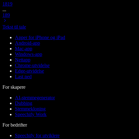
18
19
...
189
Tekst til tale
Apper for iPhone og iPad
Android-app
Mac-app
Windows-app
Nettapp
Chrome-utvidelse
Edge-utvidelse
Last ned
For skapere
AI-stemmegenerator
Dubbing
Stemmekloning
Speechify Work
For bedrifter
Speechify for utviklere