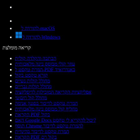
להורדה ל-macOS
להורדה ל-Windows
קריאה מומלצת
הכתבה והקלדה קולית
עוזר קולי מבוסס בינה מלאכותית
המרת טקסט ל-PDF באנדרואיד
קורא טקסט בקול
מחולל קולות נשיים
מחולל קולות גבריים
אפליקציות הקריאה המובילות לדיסלקציה
מחולל קול רובוטי
המרת טקסט לדיבור בסגנון אנימה
מחליף קול מבוסס בינה מלאכותית
הקראת PDF בקול
האם Google Docs יכול להקריא לי טקסט?
תוסף Chrome להמרת טקסט לדיבור
המרת טקסט לדיבור בהינדית
הקראת PDF בקול רם