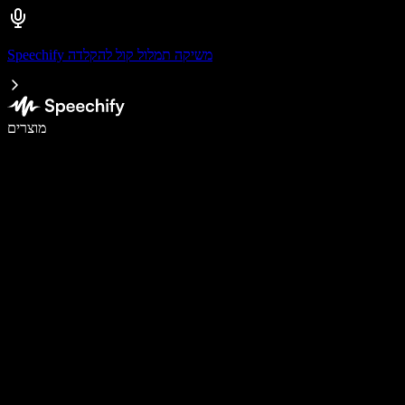
Speechify משיקה תמלול קול להקלדה
לכתוב פי 5 מהר יותר עם הכתבה קולית
מוצרים
למידע נוסף