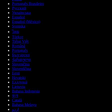
Português Brasileiro
Русский
Українська
Español
Español (México)
Svenska
ไทย
Türkçe
Tiếng Việt
Română
Português
Български
ქართული
Slovenčina
Slovenščina
Eesti
Hrvatski
Ελληνικά
Lietuvių
Bahasa Indonesia
বাংলা
Català
Bahasa Melayu
اردو