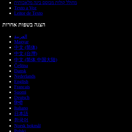
מחולל קולות מבוסס בינה מלאכותית
Texto a Voz
Leitor de Texto
הצגה בשפות אחרות
العربية
Magyar
中文 (简体)
中文 (台灣)
中文 (简体 中国大陆)
Čeština
Dansk
Nederlands
English
Français
Suomi
Deutsch
हिन्दी
Italiano
日本語
한국어
Norsk bokmål
Polski