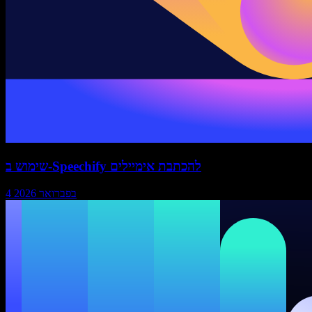
שימוש ב-Speechify להכתבת אימיילים
4 בפברואר 2026