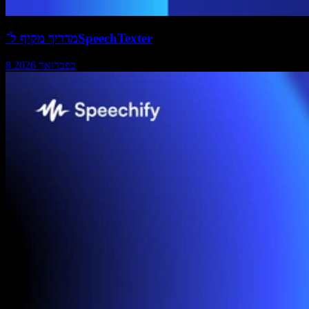
מדריך מקיף ל־SpeechTexter
8 בפברואר 2026