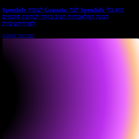
Speechify לעומת Granola: למה Speechify הוא כלי
הבינה המלאכותית הטוב ביותר לכתיבת סיכומים
ולפרודוקטיביות
4 בפברואר 2026