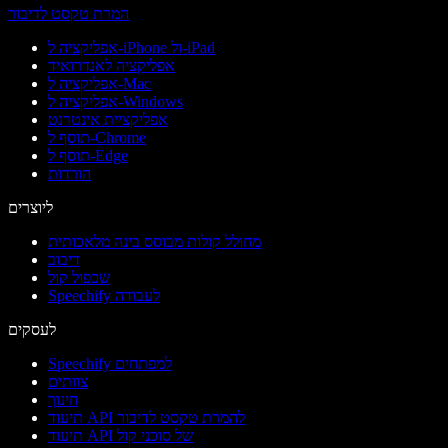
המרת טקסט לדיבור
אפליקציה ל-iPhone ול-iPad
אפליקציה לאנדרואיד
אפליקציה ל-Mac
אפליקציה ל-Windows
אפליקציית אינטרנט
תוסף ל-Chrome
תוסף ל-Edge
הורדות
ליוצרים
מחולל קולות מבוסס בינה מלאכותית
דיבוב
שכפול קול
Speechify לעבודה
לעסקים
Speechify למפתחים
צוותים
חינוך
תיעוד API להמרת טקסט לדיבור
תיעוד API של סוכני קול