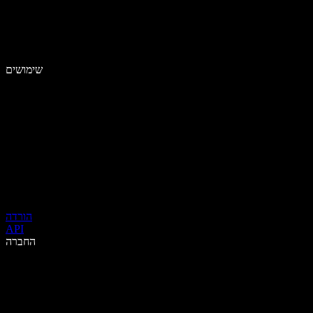
שימושים
הורדה
API
החברה