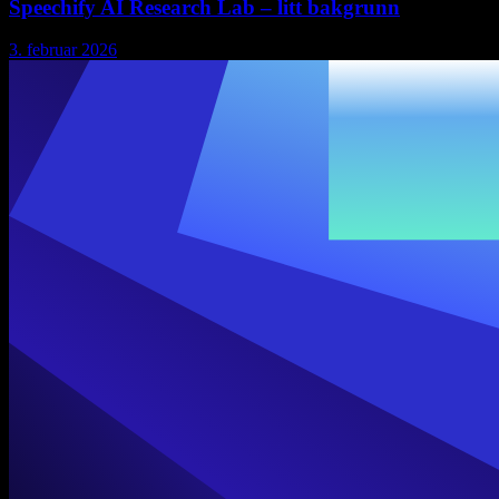
Speechify AI Research Lab – litt bakgrunn
3. februar 2026