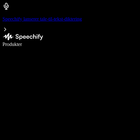
Speechify lanserer tale-til-tekst-diktering
Skriv 5× raskere med diktering
Produkter
Les mer