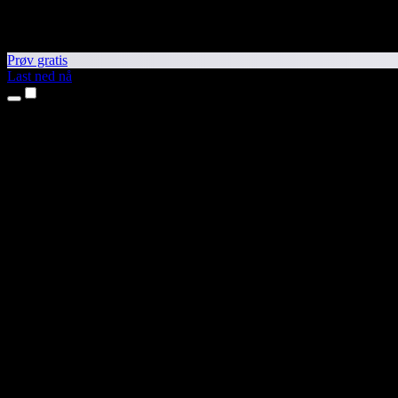
Prøv gratis
Last ned nå
Produkter
Tekst til tale
iPhone- og iPad-apper
Android-app
Chrome-utvidelse
Edge-utvidelse
Nettapp
Mac-app
Windows-app