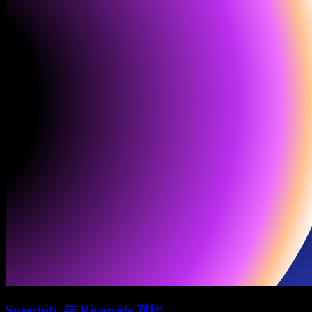
Speechify 与 Riverside 对比