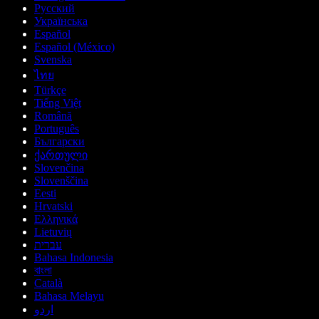
Русский
Українська
Español
Español (México)
Svenska
ไทย
Türkçe
Tiếng Việt
Română
Português
Български
ქართული
Slovenčina
Slovenščina
Eesti
Hrvatski
Ελληνικά
Lietuvių
עברית
Bahasa Indonesia
বাংলা
Català
Bahasa Melayu
اردو