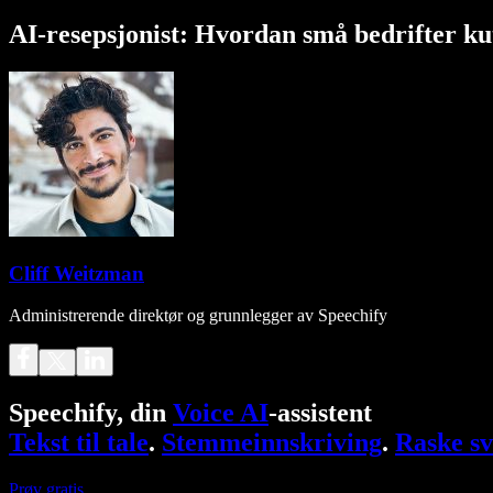
AI-resepsjonist: Hvordan små bedrifter kut
Cliff Weitzman
Administrerende direktør og grunnlegger av Speechify
Speechify, din
Voice AI
-assistent
Tekst til tale
.
Stemmeinnskriving
.
Raske sv
Prøv gratis