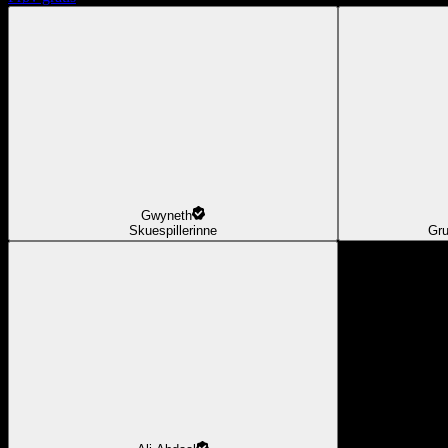
Gwyneth
Skuespillerinne
Gru