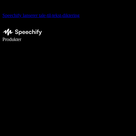
Speechify lanserer tale-til-tekst-diktering
Skriv 5× raskere med diktering
Produkter
Les mer