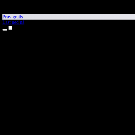
Prøv gratis
Last ned nå
Produkter
Tekst til tale
iPhone- og iPad-apper
Android-app
Chrome-utvidelse
Edge-utvidelse
Nettapp
Mac-app
Windows-app